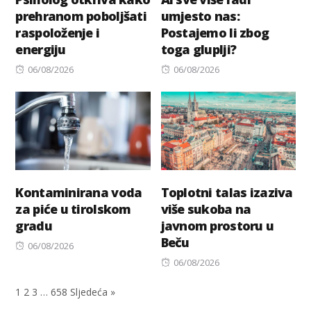
prehranom poboljšati
umjesto nas:
raspoloženje i
Postajemo li zbog
energiju
toga gluplji?
Posted
Posted
06/08/2026
06/08/2026
on
on
Kontaminirana voda
Toplotni talas izaziva
za piće u tirolskom
više sukoba na
gradu
javnom prostoru u
Beču
Posted
06/08/2026
on
Posted
06/08/2026
on
1
2
3
…
658
Sljedeća »