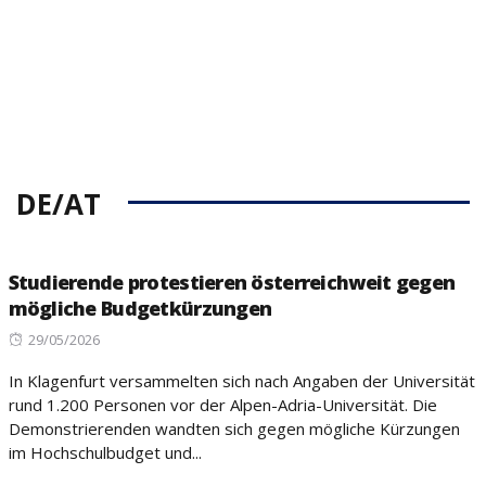
DE/AT
Studierende protestieren österreichweit gegen
mögliche Budgetkürzungen
Posted
29/05/2026
on
In Klagenfurt versammelten sich nach Angaben der Universität
rund 1.200 Personen vor der Alpen-Adria-Universität. Die
Demonstrierenden wandten sich gegen mögliche Kürzungen
im Hochschulbudget und...