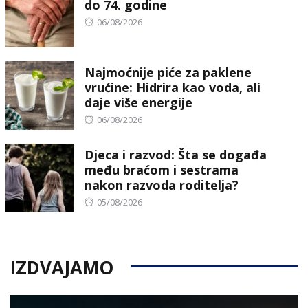
do 74. godine
Posted
06/08/2026
on
Najmoćnije piće za paklene
vrućine: Hidrira kao voda, ali
daje više energije
Posted
06/08/2026
on
Djeca i razvod: Šta se događa
među braćom i sestrama
nakon razvoda roditelja?
Posted
05/08/2026
on
IZDVAJAMO