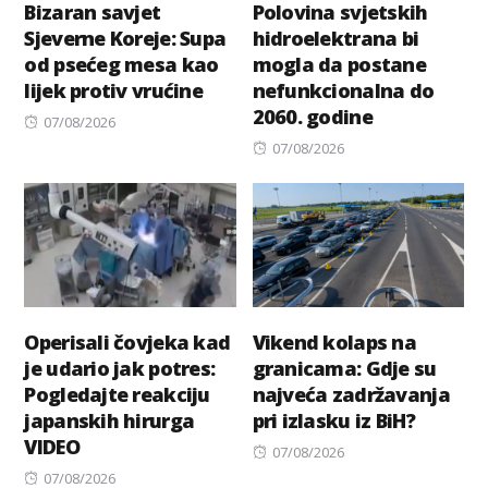
Bizaran savjet
Polovina svjetskih
Sjeverne Koreje: Supa
hidroelektrana bi
od psećeg mesa kao
mogla da postane
lijek protiv vrućine
nefunkcionalna do
2060. godine
Posted
07/08/2026
on
Posted
07/08/2026
on
Operisali čovjeka kad
Vikend kolaps na
je udario jak potres:
granicama: Gdje su
Pogledajte reakciju
najveća zadržavanja
japanskih hirurga
pri izlasku iz BiH?
VIDEO
Posted
07/08/2026
Posted
on
07/08/2026