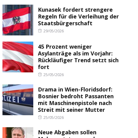
Kunasek fordert strengere
Regeln für die Verleihung der
Staatsbürgerschaft
Posted
29/05/2026
on
45 Prozent weniger
Asylanträge als im Vorjahr:
Rückläufiger Trend setzt sich
fort
Posted
25/05/2026
on
Drama in Wien-Floridsdorf:
Bosnier bedroht Passanten
mit Maschinenpistole nach
Streit mit seiner Mutter
Posted
25/05/2026
on
Neue Abgaben sollen