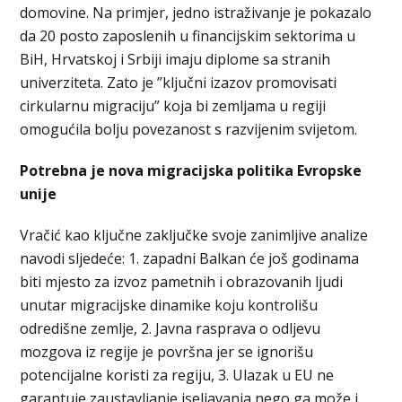
domovine. Na primjer, jedno istraživanje je pokazalo
da 20 posto zaposlenih u financijskim sektorima u
BiH, Hrvatskoj i Srbiji imaju diplome sa stranih
univerziteta. Zato je ”ključni izazov promovisati
cirkularnu migraciju” koja bi zemljama u regiji
omogućila bolju povezanost s razvijenim svijetom.
Potrebna je nova migracijska politika Evropske
unije
Vračić kao ključne zaključke svoje zanimljive analize
navodi sljedeće: 1. zapadni Balkan će još godinama
biti mjesto za izvoz pametnih i obrazovanih ljudi
unutar migracijske dinamike koju kontrolišu
odredišne zemlje, 2. Javna rasprava o odljevu
mozgova iz regije je površna jer se ignorišu
potencijalne koristi za regiju, 3. Ulazak u EU ne
garantuje zaustavljanje iseljavanja nego ga može i