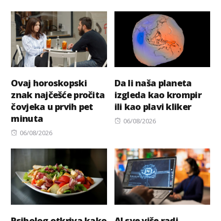
on
Ovaj horoskopski
Da li naša planeta
znak najčešće pročita
izgleda kao krompir
čovjeka u prvih pet
ili kao plavi kliker
minuta
Posted
06/08/2026
Posted
on
06/08/2026
on
Psiholog otkriva kako
AI sve više radi