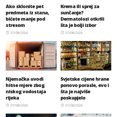
Ako sklonite pet
Krema ili sprej za
predmeta iz stana,
sunčanje?
bićete manje pod
Dermatolozi otkrili
stresom
šta je bolji izbor
Posted
Posted
07/08/2026
07/08/2026
on
on
Njemačka uvodi
Svjetske cijene hrane
hitne mjere zbog
ponovo porasle, evo i
niskog vodostaja
šta je najviše
rijeka
poskupjelo
Posted
Posted
07/08/2026
07/08/2026
on
on