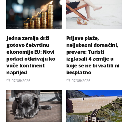
Jedna zemlja drži
Prljave plaže,
gotovo četvrtinu
neljubazni domaćini,
ekonomije EU: Novi
prevare: Turisti
podaci otkrivaju ko
izglasali 4 zemlje u
vuče kontinent
koje se ne bi vratili ni
naprijed
besplatno
Posted
Posted
07/08/2026
07/08/2026
on
on