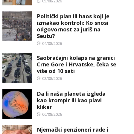
Posted
05/08/2026
on
Politički plan ili haos koji je
izmakao kontroli: Ko snosi
odgovornost za juriš na
Seutu?
Posted
04/08/2026
on
Saobraćajni kolaps na granici
Crne Gore i Hrvatske, čeka se
više od 10 sati
Posted
02/08/2026
on
Da li naša planeta izgleda
kao krompir ili kao plavi
kliker
Posted
06/08/2026
on
Njemački penzioneri rade i