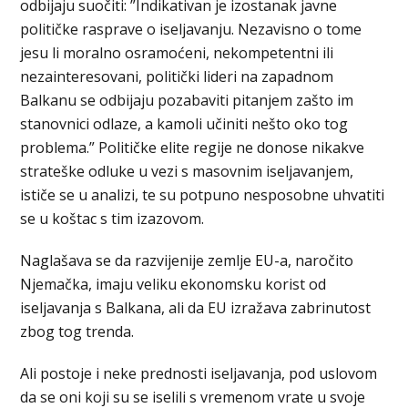
odbijaju suočiti: ”Indikativan je izostanak javne
političke rasprave o iseljavanju. Nezavisno o tome
jesu li moralno osramoćeni, nekompetentni ili
nezainteresovani, politički lideri na zapadnom
Balkanu se odbijaju pozabaviti pitanjem zašto im
stanovnici odlaze, a kamoli učiniti nešto oko tog
problema.” Političke elite regije ne donose nikakve
strateške odluke u vezi s masovnim iseljavanjem,
ističe se u analizi, te su potpuno nesposobne uhvatiti
se u koštac s tim izazovom.
Naglašava se da razvijenije zemlje EU-a, naročito
Njemačka, imaju veliku ekonomsku korist od
iseljavanja s Balkana, ali da EU izražava zabrinutost
zbog tog trenda.
Ali postoje i neke prednosti iseljavanja, pod uslovom
da se oni koji su se iselili s vremenom vrate u svoje