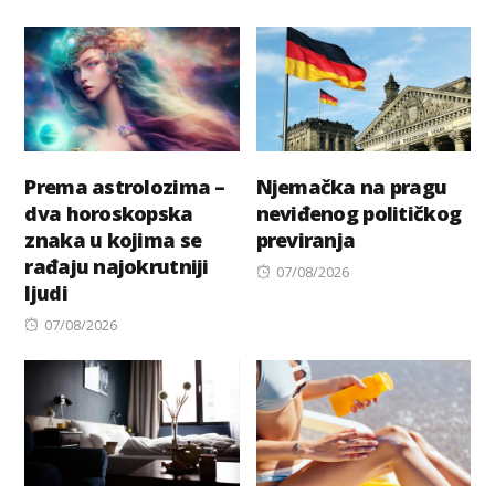
Prema astrolozima –
Njemačka na pragu
dva horoskopska
neviđenog političkog
znaka u kojima se
previranja
rađaju najokrutniji
Posted
07/08/2026
ljudi
on
Posted
07/08/2026
on