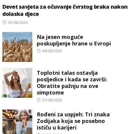
Devet savjeta za očuvanje čvrstog braka nakon
dolaska djece
Posted
03/08/2026
on
Na jesen moguće
poskupljenje hrane u Evropi
Posted
04/08/2026
on
Toplotni talas ostavlja
posljedice i kada se završi:
Obratite pažnju na ove
simptome
Posted
01/08/2026
on
Rođeni za uspjeh: Tri znaka
Zodijaka koja se posebno
ističu u karijeri