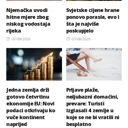
Njemačka uvodi
Svjetske cijene hrane
hitne mjere zbog
ponovo porasle, evo i
niskog vodostaja
šta je najviše
rijeka
poskupjelo
Posted
Posted
07/08/2026
07/08/2026
on
on
Jedna zemlja drži
Prljave plaže,
gotovo četvrtinu
neljubazni domaćini,
ekonomije EU: Novi
prevare: Turisti
podaci otkrivaju ko
izglasali 4 zemlje u
vuče kontinent
koje se ne bi vratili ni
naprijed
besplatno