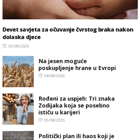
Devet savjeta za očuvanje čvrstog braka nakon
dolaska djece
Posted
03/08/2026
on
Na jesen moguće
poskupljenje hrane u Evropi
Posted
04/08/2026
on
Rođeni za uspjeh: Tri znaka
Zodijaka koja se posebno
ističu u karijeri
Posted
05/08/2026
on
Politički plan ili haos koji je