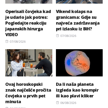
Operisali čovjeka kad
Vikend kolaps na
je udario jak potres:
granicama: Gdje su
Pogledajte reakciju
najveća zadržavanja
japanskih hirurga
pri izlasku iz BiH?
VIDEO
Posted
07/08/2026
Posted
on
07/08/2026
on
Ovaj horoskopski
Da li naša planeta
znak najčešće pročita
izgleda kao krompir
čovjeka u prvih pet
ili kao plavi kliker
minuta
Posted
06/08/2026