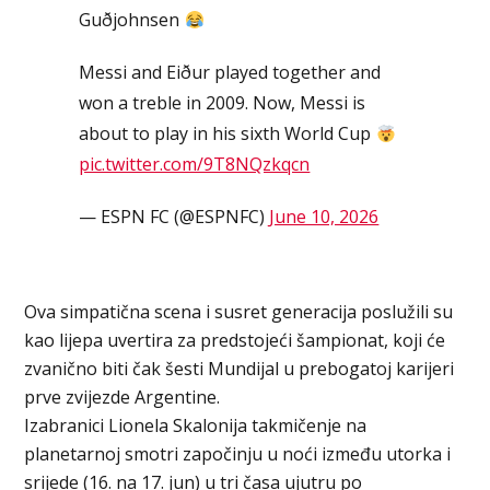
Guðjohnsen
Messi and Eiður played together and
won a treble in 2009. Now, Messi is
about to play in his sixth World Cup
pic.twitter.com/9T8NQzkqcn
— ESPN FC (@ESPNFC)
June 10, 2026
Ova simpatična scena i susret generacija poslužili su
kao lijepa uvertira za predstojeći šampionat, koji će
zvanično biti čak šesti Mundijal u prebogatoj karijeri
prve zvijezde Argentine.
Izabranici Lionela Skalonija takmičenje na
planetarnoj smotri započinju u noći između utorka i
srijede (16. na 17. jun) u tri časa ujutru po