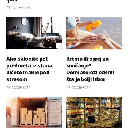
on
Posted
07/08/2026
on
Ako sklonite pet
Krema ili sprej za
predmeta iz stana,
sunčanje?
bićete manje pod
Dermatolozi otkrili
stresom
šta je bolji izbor
Posted
Posted
07/08/2026
07/08/2026
on
on