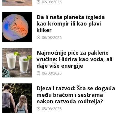
Posted
02/08/2026
on
Da li naša planeta izgleda
kao krompir ili kao plavi
kliker
Posted
06/08/2026
on
Najmoćnije piće za paklene
vrućine: Hidrira kao voda, ali
daje više energije
Posted
06/08/2026
on
Djeca i razvod: Šta se događa
među braćom i sestrama
nakon razvoda roditelja?
Posted
05/08/2026
on