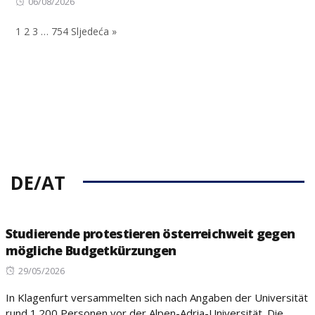
Posted
on
06/08/2026
on
1
2
3
…
754
Sljedeća »
DE/AT
Studierende protestieren österreichweit gegen
mögliche Budgetkürzungen
Posted
29/05/2026
on
In Klagenfurt versammelten sich nach Angaben der Universität
rund 1.200 Personen vor der Alpen-Adria-Universität. Die