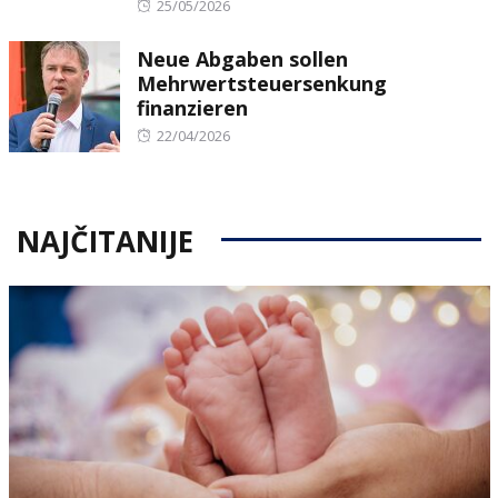
Posted
25/05/2026
on
Neue Abgaben sollen
Mehrwertsteuersenkung
finanzieren
Posted
22/04/2026
on
NAJČITANIJE