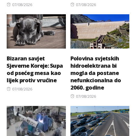
Posted
Posted
07/08/2026
07/08/2026
on
on
Bizaran savjet
Polovina svjetskih
Sjeverne Koreje: Supa
hidroelektrana bi
od psećeg mesa kao
mogla da postane
lijek protiv vrućine
nefunkcionalna do
2060. godine
Posted
07/08/2026
on
Posted
07/08/2026
on