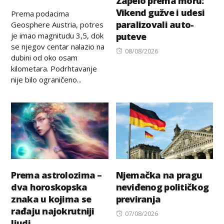
Zapelo prema moru:
on
Vikend gužve i udesi
Prema podacima
paralizovali auto-
Geosphere Austria, potres
je imao magnitudu 3,5, dok
puteve
se njegov centar nalazio na
Posted
08/08/2026
dubini od oko osam
on
kilometara. Podrhtavanje
nije bilo ograničeno...
Prema astrolozima –
Njemačka na pragu
dva horoskopska
neviđenog političkog
znaka u kojima se
previranja
rađaju najokrutniji
Posted
07/08/2026
ljudi