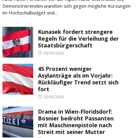
Demonstrierenden wandten sich gegen mögliche Kürzungen
im Hochschulbudget und...
Kunasek fordert strengere
Regeln für die Verleihung der
Staatsbürgerschaft
Posted
29/05/2026
on
45 Prozent weniger
Asylanträge als im Vorjahr:
Rückläufiger Trend setzt sich
fort
Posted
25/05/2026
on
Drama in Wien-Floridsdorf:
Bosnier bedroht Passanten
mit Maschinenpistole nach
Streit mit seiner Mutter