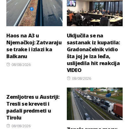
Haos na A3 u
Uključila se na
Njemačkoj: Zatvaraju
sastanak iz kupatila:
se trake i izlazi ka
Gradonačelnik vidio
Balkanu
šta joj je iza leđa,
uslijedila hit reakcija
Posted
08/08/2026
VIDEO
on
Posted
08/08/2026
on
Zemljotres u Austriji:
Tresli se kreveti i
padali predmeti u
Tirolu
Posted
08/08/2026