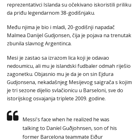
reprezentativci Islanda su očekivano iskoristili priliku
da priđu legendarnom 38-godišnjaku.
Među njima je bio i mladi, 20-godišnji napadač
Malmea Danijel Gudjonsen, čija je pojava na trenutak
zbunila slavnog Argentinca.
Mesi je zastao sa izrazom lica koji je odavao
nedoumicu, ali mu je islandski fudbaler odmah riješio
zagonetku. Objasnio mu je da je on sin Ejdura
Gudjonsena, nekadašnjeg Mesijevog saigrača s kojim
je tri sezone dijelio svlačionicu u Barseloni, sve do
istorijskog osvajanja triplete 2009. godine.
Messi's face when he realized he was
talking to Daníel Guðjohnsen, son of his
former Barcelona teammate Eiður