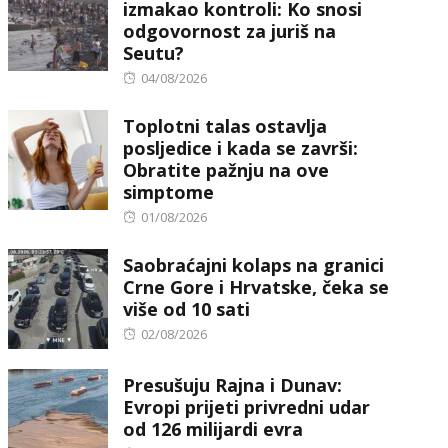
izmakao kontroli: Ko snosi
odgovornost za juriš na
Seutu?
Posted
04/08/2026
on
Toplotni talas ostavlja
posljedice i kada se završi:
Obratite pažnju na ove
simptome
Posted
01/08/2026
on
Saobraćajni kolaps na granici
Crne Gore i Hrvatske, čeka se
više od 10 sati
Posted
02/08/2026
on
Presušuju Rajna i Dunav:
Evropi prijeti privredni udar
od 126 milijardi evra