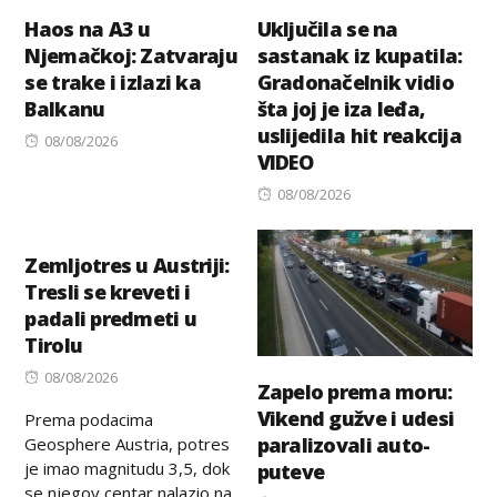
Haos na A3 u
Uključila se na
Njemačkoj: Zatvaraju
sastanak iz kupatila:
se trake i izlazi ka
Gradonačelnik vidio
Balkanu
šta joj je iza leđa,
uslijedila hit reakcija
Posted
08/08/2026
VIDEO
on
Posted
08/08/2026
on
Zemljotres u Austriji:
Tresli se kreveti i
padali predmeti u
Tirolu
Posted
08/08/2026
Zapelo prema moru:
on
Vikend gužve i udesi
Prema podacima
paralizovali auto-
Geosphere Austria, potres
je imao magnitudu 3,5, dok
puteve
se njegov centar nalazio na