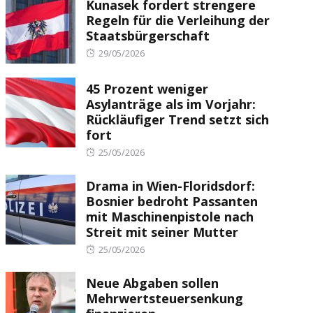
Kunasek fordert strengere
Regeln für die Verleihung der
Staatsbürgerschaft
Posted
29/05/2026
on
45 Prozent weniger
Asylanträge als im Vorjahr:
Rückläufiger Trend setzt sich
fort
Posted
25/05/2026
on
Drama in Wien-Floridsdorf:
Bosnier bedroht Passanten
mit Maschinenpistole nach
Streit mit seiner Mutter
Posted
25/05/2026
on
Neue Abgaben sollen
Mehrwertsteuersenkung