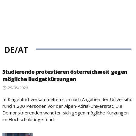
DE/AT
Studierende protestieren österreichweit gegen
mögliche Budgetkürzungen
Posted
29/05/2026
on
In Klagenfurt versammelten sich nach Angaben der Universität
rund 1.200 Personen vor der Alpen-Adria-Universität. Die
Demonstrierenden wandten sich gegen mögliche Kürzungen
im Hochschulbudget und...