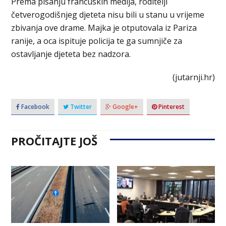
Prema pisanju francuskih medija, roditelji
četverogodišnjeg djeteta nisu bili u stanu u vrijeme
zbivanja ove drame. Majka je otputovala iz Pariza
ranije, a oca ispituje policija te ga sumnjiče za
ostavljanje djeteta bez nadzora.
(jutarnji.hr)
Facebook
Twitter
Google+
Pinterest
PROČITAJTE JOŠ