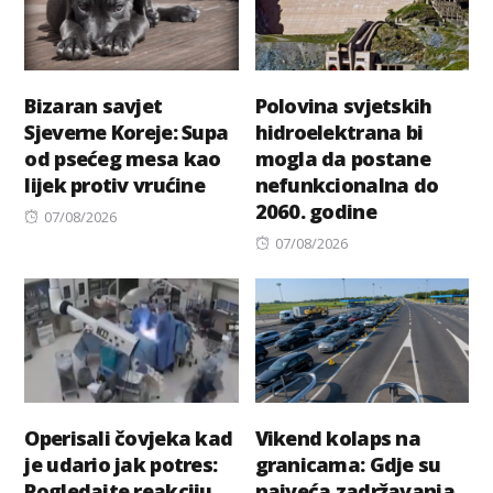
Bizaran savjet
Polovina svjetskih
Sjeverne Koreje: Supa
hidroelektrana bi
od psećeg mesa kao
mogla da postane
lijek protiv vrućine
nefunkcionalna do
2060. godine
Posted
07/08/2026
on
Posted
07/08/2026
on
Operisali čovjeka kad
Vikend kolaps na
je udario jak potres:
granicama: Gdje su
Pogledajte reakciju
najveća zadržavanja