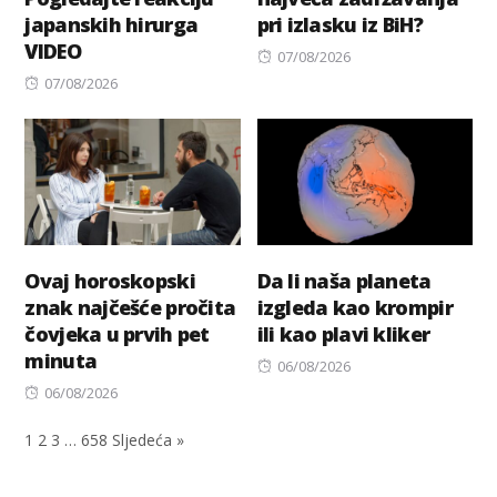
japanskih hirurga
pri izlasku iz BiH?
VIDEO
Posted
07/08/2026
Posted
on
07/08/2026
on
Ovaj horoskopski
Da li naša planeta
znak najčešće pročita
izgleda kao krompir
čovjeka u prvih pet
ili kao plavi kliker
minuta
Posted
06/08/2026
Posted
on
06/08/2026
on
1
2
3
…
658
Sljedeća »