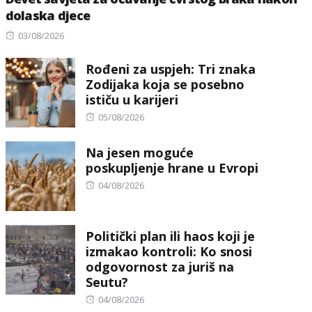
dolaska djece
Posted
03/08/2026
on
Rođeni za uspjeh: Tri znaka
Zodijaka koja se posebno
ističu u karijeri
Posted
05/08/2026
on
Na jesen moguće
poskupljenje hrane u Evropi
Posted
04/08/2026
on
Politički plan ili haos koji je
izmakao kontroli: Ko snosi
odgovornost za juriš na
Seutu?
Posted
04/08/2026