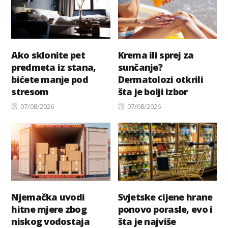
Ako sklonite pet
Krema ili sprej za
predmeta iz stana,
sunčanje?
bićete manje pod
Dermatolozi otkrili
stresom
šta je bolji izbor
Posted
Posted
07/08/2026
07/08/2026
on
on
Njemačka uvodi
Svjetske cijene hrane
hitne mjere zbog
ponovo porasle, evo i
niskog vodostaja
šta je najviše