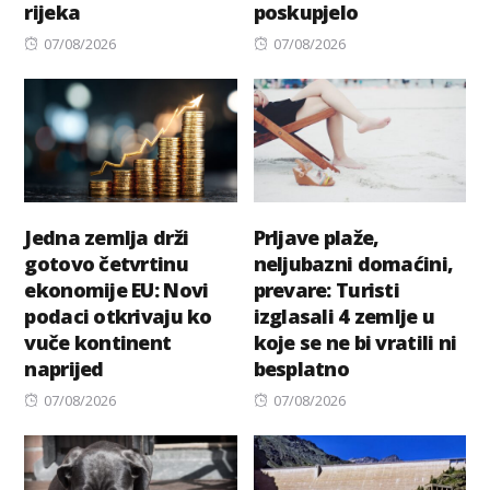
rijeka
poskupjelo
Posted
Posted
07/08/2026
07/08/2026
on
on
Jedna zemlja drži
Prljave plaže,
gotovo četvrtinu
neljubazni domaćini,
ekonomije EU: Novi
prevare: Turisti
podaci otkrivaju ko
izglasali 4 zemlje u
vuče kontinent
koje se ne bi vratili ni
naprijed
besplatno
Posted
Posted
07/08/2026
07/08/2026
on
on