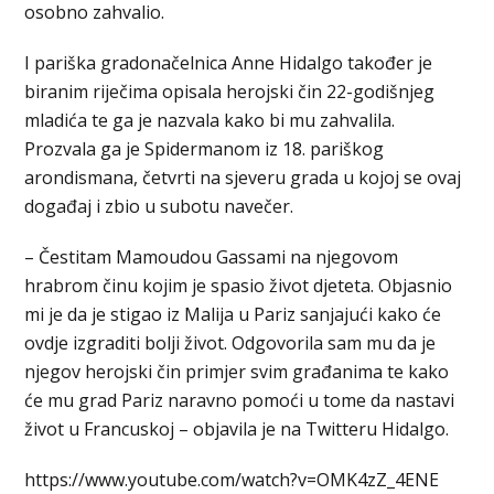
osobno zahvalio.
I pariška gradonačelnica Anne Hidalgo također je
biranim riječima opisala herojski čin 22-godišnjeg
mladića te ga je nazvala kako bi mu zahvalila.
Prozvala ga je Spidermanom iz 18. pariškog
arondismana, četvrti na sjeveru grada u kojoj se ovaj
događaj i zbio u subotu navečer.
– Čestitam Mamoudou Gassami na njegovom
hrabrom činu kojim je spasio život djeteta. Objasnio
mi je da je stigao iz Malija u Pariz sanjajući kako će
ovdje izgraditi bolji život. Odgovorila sam mu da je
njegov herojski čin primjer svim građanima te kako
će mu grad Pariz naravno pomoći u tome da nastavi
život u Francuskoj – objavila je na Twitteru Hidalgo.
https://www.youtube.com/watch?v=OMK4zZ_4ENE