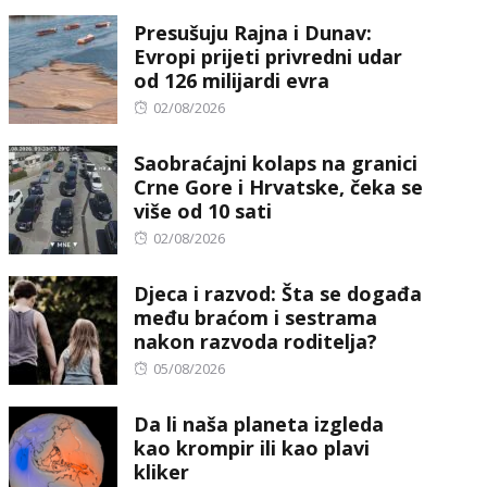
on
Presušuju Rajna i Dunav:
Evropi prijeti privredni udar
od 126 milijardi evra
Posted
02/08/2026
on
Saobraćajni kolaps na granici
Crne Gore i Hrvatske, čeka se
više od 10 sati
Posted
02/08/2026
on
Djeca i razvod: Šta se događa
među braćom i sestrama
nakon razvoda roditelja?
Posted
05/08/2026
on
Da li naša planeta izgleda
kao krompir ili kao plavi
kliker