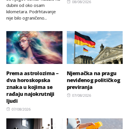
Posted
08/08/2026
dubini od oko osam
on
kilometara. Podrhtavanje
nije bilo ograničeno...
Prema astrolozima –
Njemačka na pragu
dva horoskopska
neviđenog političkog
znaka u kojima se
previranja
rađaju najokrutniji
Posted
07/08/2026
ljudi
on
Posted
07/08/2026
on