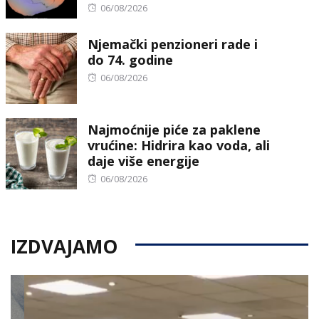
Posted
06/08/2026
on
Njemački penzioneri rade i
do 74. godine
Posted
06/08/2026
on
Najmoćnije piće za paklene
vrućine: Hidrira kao voda, ali
daje više energije
Posted
06/08/2026
on
IZDVAJAMO