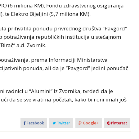
PIO (6 miliona KM), Fondu zdravstvenog osiguranja
te Elektro Bijeljini (5,7 miliona KM).
ula prihvatila ponudu privrednog društva “Pavgord”
 potraživanja republičkih institucija u stečajnom
irač” a.d. Zvornik.
potraživanja, prema Informaciji Ministarstva
jativnih ponuda, ali da je “Pavgord” jedini ponuđač
 radnici u “Alumini” iz Zvornika, tvrdeći da je
ći da se sve vrati na početak, kako bi i oni imali još
Facebook
Twitter
Google+
Pinterest