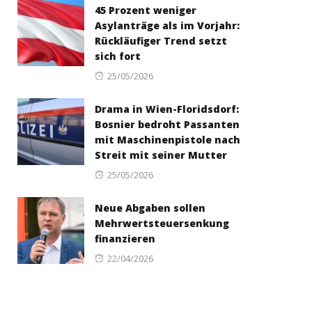
45 Prozent weniger
Asylanträge als im Vorjahr:
Rückläufiger Trend setzt
sich fort
Posted
25/05/2026
on
Drama in Wien-Floridsdorf:
Bosnier bedroht Passanten
mit Maschinenpistole nach
Streit mit seiner Mutter
Posted
25/05/2026
on
Neue Abgaben sollen
Mehrwertsteuersenkung
finanzieren
Posted
22/04/2026
on