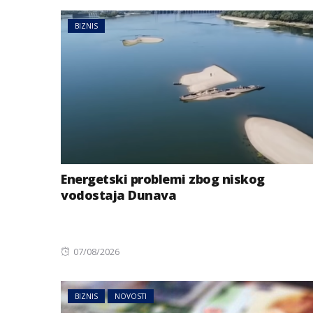
BIZNIS
Energetski problemi zbog niskog
vodostaja Dunava
Posted
07/08/2026
on
BIZNIS
NOVOSTI