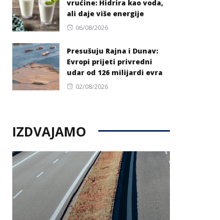
vrućine: Hidrira kao voda,
ali daje više energije
Posted
06/08/2026
on
Presušuju Rajna i Dunav:
Evropi prijeti privredni
udar od 126 milijardi evra
Posted
02/08/2026
on
IZDVAJAMO