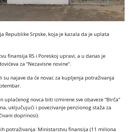
ija Republike Srpske, koja je kazala da je uplata
vu finansija RS i Poreskoj upravi, a u danas je
dovićeva za “Nezavisne novine“.
li su najave da će novac za kupljenja potraživanja
septembar.
on uplaćenog novca biti izmirene sve obaveze “Birča”
a, uključujući i povezivanje penzionog staža za
ivani doprinosi).
ih potraživanja: Ministarstvu finansija (11 miliona