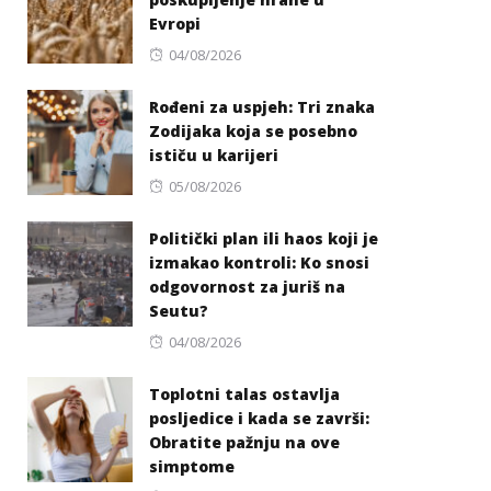
Evropi
Posted
04/08/2026
on
Rođeni za uspjeh: Tri znaka
Zodijaka koja se posebno
ističu u karijeri
Posted
05/08/2026
on
Politički plan ili haos koji je
izmakao kontroli: Ko snosi
odgovornost za juriš na
Seutu?
Posted
04/08/2026
on
Toplotni talas ostavlja
posljedice i kada se završi:
Obratite pažnju na ove
simptome