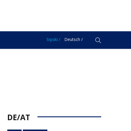
Srpski /
Deutsch /
DE/AT