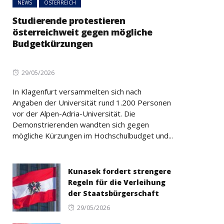
NEWS
ÖSTERREICH
Studierende protestieren
österreichweit gegen mögliche
Budgetkürzungen
Posted
29/05/2026
on
In Klagenfurt versammelten sich nach
Angaben der Universität rund 1.200 Personen
vor der Alpen-Adria-Universität. Die
Demonstrierenden wandten sich gegen
mögliche Kürzungen im Hochschulbudget und...
Kunasek fordert strengere
Regeln für die Verleihung
der Staatsbürgerschaft
Posted
29/05/2026
on