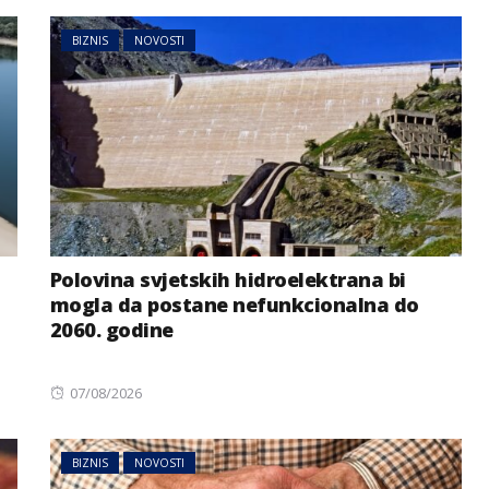
BIZNIS
NOVOSTI
Polovina svjetskih hidroelektrana bi
mogla da postane nefunkcionalna do
2060. godine
Posted
07/08/2026
on
BIZNIS
NOVOSTI