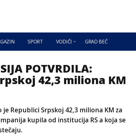
GAZIN
SPORT
VODIČI
GRAD BEČ
SIJA POTVRDILA:
rpskoj 42,3 miliona KM
o je Republici Srpskoj 42,3 miliona KM za
mpanija kupila od institucija RS a koja se
stečaju.