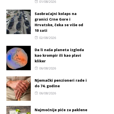
Posted
01/08/2026
on
Saobraćajni kolaps na
granici Crne Gore i
Hrvatske, čeka se više od
10 sati
Posted
02/08/2026
on
Da li naša planeta izgleda
kao krompir ili kao plavi
kliker
Posted
06/08/2026
on
Njemački penzioneri rade i
do 74. godine
Posted
06/08/2026
on
Najmoćnije piće za paklene