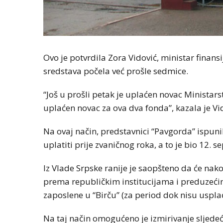
Ovo je potvrdila Zora Vidović, ministar finans
sredstava počela već prošle sedmice.
“Još u prošli petak je uplaćen novac Ministarst
uplaćen novac za ova dva fonda”, kazala je Vi
Na ovaj način, predstavnici “Pavgorda” ispuni
uplatiti prije zvaničnog roka, a to je bio 12. 
Iz Vlade Srpske ranije je saopšteno da će nak
prema republičkim institucijama i preduzećim
zaposlene u “Birču” (za period dok nisu usplać
Na taj način omogućeno je izmirivanje sljedeć