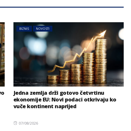
BIZNIS
NOVOSTI
vo
Jedna zemlja drži gotovo četvrtinu
ekonomije EU: Novi podaci otkrivaju ko
vuče kontinent naprijed
Posted
07/08/2026
on