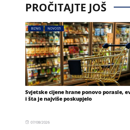
PROČITAJTE JOŠ
BIZNIS
NOVOSTI
Svjetske cijene hrane ponovo porasle, e
i šta je najviše poskupjelo
Posted
07/08/2026
on