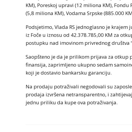
KM), Poreskoj upravi (12 miliona KM), Fondu 
(5,8 miliona KM), Vodama Srpske (885.000 KM), 
Podsjetimo, Vlada RS jednoglasno je krajem j
iz Foče u iznosu od 42.378.785,00 KM za otkup
postupku nad imovinom privrednog društva “B
Saopšteno je da je prilikom prijava za otkup 
finansija, zaprimljeno ukupno sedam samoinci
koji je dostavio bankarsku garanciju.
Na prodaju potraživali negodovali su zaposleni
prodaja izvršena netransparentno, i zahtijevaju
jednu priliku da kupe ova potraživanja.