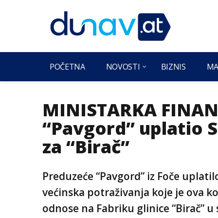
POČETNA
NOVOSTI
BIZNIS
MA
MINISTARKA FINAN
“Pavgord” uplatio S
za “Birač”
Preduzeće “Pavgord” iz Foče uplatil
većinska potraživanja koje je ova ko
odnose na Fabriku glinice “Birač” u 