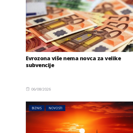
Evrozona više nema novca za velike
subvencije
Posted
06/08/2026
on
BIZNIS
NOVOSTI