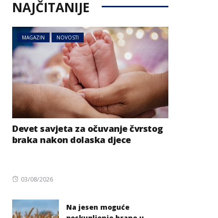
NAJČITANIJE
MAGAZIN
NOVOSTI
Devet savjeta za očuvanje čvrstog
braka nakon dolaska djece
Posted
03/08/2026
on
Na jesen moguće
poskupljenje hrane u