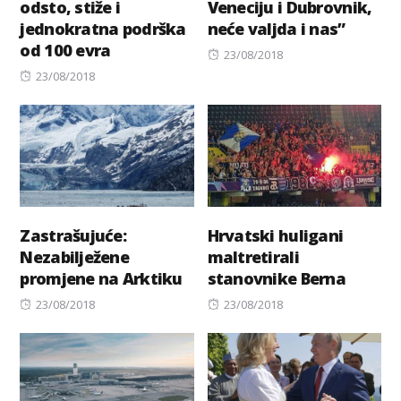
odsto, stiže i
Veneciju i Dubrovnik,
jednokratna podrška
neće valjda i nas”
od 100 evra
Posted
23/08/2018
Posted
on
23/08/2018
on
Zastrašujuće:
Hrvatski huligani
Nezabilježene
maltretirali
promjene na Arktiku
stanovnike Berna
Posted
Posted
23/08/2018
23/08/2018
on
on