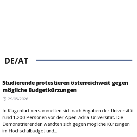
DE/AT
Studierende protestieren österreichweit gegen
mögliche Budgetkürzungen
Posted
29/05/2026
on
In Klagenfurt versammelten sich nach Angaben der Universität
rund 1.200 Personen vor der Alpen-Adria-Universität. Die
Demonstrierenden wandten sich gegen mögliche Kürzungen
im Hochschulbudget und...