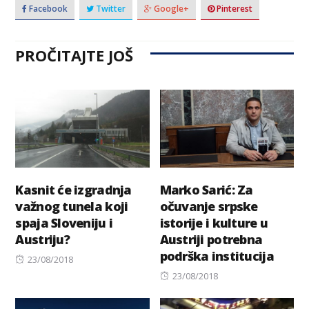
Facebook
Twitter
Google+
Pinterest
PROČITAJTE JOŠ
Kasnit će izgradnja
Marko Sarić: Za
važnog tunela koji
očuvanje srpske
spaja Sloveniju i
istorije i kulture u
Austriju?
Austriji potrebna
podrška institucija
Posted
23/08/2018
on
Posted
23/08/2018
on