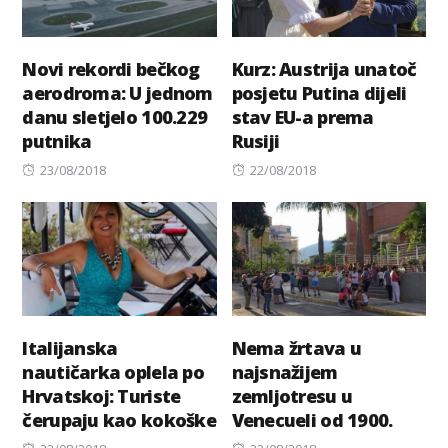
Novi rekordi bečkog
Kurz: Austrija unatoč
aerodroma: U jednom
posjetu Putina dijeli
danu sletjelo 100.229
stav EU-a prema
putnika
Rusiji
Posted
Posted
23/08/2018
22/08/2018
on
on
Italijanska
Nema žrtava u
nautičarka oplela po
najsnažijem
Hrvatskoj: Turiste
zemljotresu u
čerupaju kao kokoške
Venecueli od 1900.
Posted
Posted