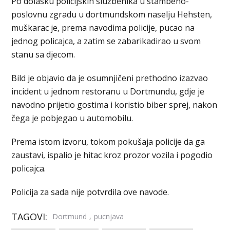
Po dolasku policijskih službenika u stambeno-
poslovnu zgradu u dortmundskom naselju Hehsten,
muškarac je, prema navodima policije, pucao na
jednog policajca, a zatim se zabarikadirao u svom
stanu sa djecom.
Bild je objavio da je osumnjičeni prethodno izazvao
incident u jednom restoranu u Dortmundu, gdje je
navodno prijetio gostima i koristio biber sprej, nakon
čega je pobjegao u automobilu.
Prema istom izvoru, tokom pokušaja policije da ga
zaustavi, ispalio je hitac kroz prozor vozila i pogodio
policajca.
Policija za sada nije potvrdila ove navode.
TAGOVI:
,
Dortmund
pucnjava