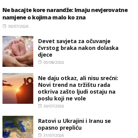
Ne bacajte kore narandže: Imaju nevjerovatne
namjene o kojima malo ko zna
Posted
30/07/2026
on
Devet savjeta za očuvanje
čvrstog braka nakon dolaska
djece
Posted
03/08/2026
on
Ne daju otkaz, ali nisu srećni:
Novi trend na tržištu rada
otkriva zašto ljudi ostaju na
poslu koji ne vole
Posted
30/07/2026
on
Ratovi u Ukrajini i Iranu se
opasno prepliću
Posted
31/07/2026