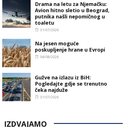
Drama na letu za Njemačku:
Avion hitno sletio u Beograd,
putnika našli nepomičnog u
toaletu
Posted
31/07/2026
on
Na jesen moguće
poskupljenje hrane u Evropi
Posted
04/08/2026
on
Gužve na izlazu iz BiH:
Pogledajte gdje se trenutno
čeka najduže
Posted
31/07/2026
on
IZDVAJAMO