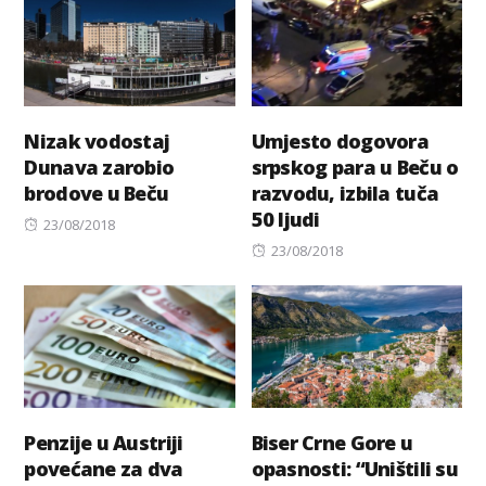
Nizak vodostaj
Umjesto dogovora
Dunava zarobio
srpskog para u Beču o
brodove u Beču
razvodu, izbila tuča
50 ljudi
Posted
23/08/2018
on
Posted
23/08/2018
on
Penzije u Austriji
Biser Crne Gore u
povećane za dva
opasnosti: “Uništili su