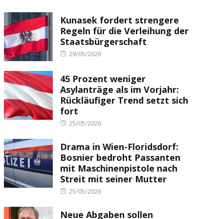
Kunasek fordert strengere
Regeln für die Verleihung der
Staatsbürgerschaft
Posted
29/05/2026
on
45 Prozent weniger
Asylanträge als im Vorjahr:
Rückläufiger Trend setzt sich
fort
Posted
25/05/2026
on
Drama in Wien-Floridsdorf:
Bosnier bedroht Passanten
mit Maschinenpistole nach
Streit mit seiner Mutter
Posted
25/05/2026
on
Neue Abgaben sollen