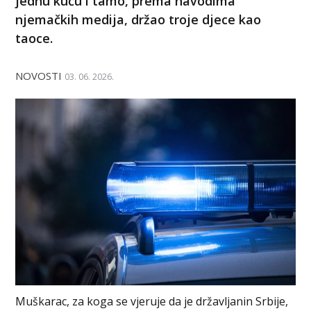
jednu kuću i tamo, prema navodima
njemačkih medija, držao troje djece kao
taoce.
NOVOSTI
03. 06. 2026.
Muškarac, za koga se vjeruje da je državljanin Srbije,