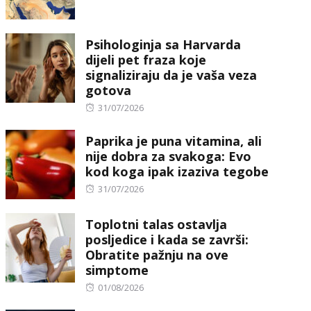
on
Psihologinja sa Harvarda
dijeli pet fraza koje
signaliziraju da je vaša veza
gotova
Posted
31/07/2026
on
Paprika je puna vitamina, ali
nije dobra za svakoga: Evo
kod koga ipak izaziva tegobe
Posted
31/07/2026
on
Toplotni talas ostavlja
posljedice i kada se završi:
Obratite pažnju na ove
simptome
Posted
01/08/2026
on