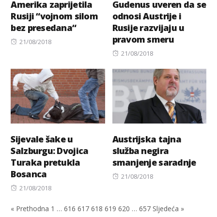
Amerika zaprijetila
Gudenus uveren da se
Rusiji “vojnom silom
odnosi Austrije i
bez presedana“
Rusije razvijaju u
pravom smeru
Posted
21/08/2018
on
Posted
21/08/2018
on
Sijevale šake u
Austrijska tajna
Salzburgu: Dvojica
služba negira
Turaka pretukla
smanjenje saradnje
Bosanca
Posted
21/08/2018
Posted
on
21/08/2018
on
« Prethodna
1
…
616
617
618
619
620
…
657
Sljedeća »