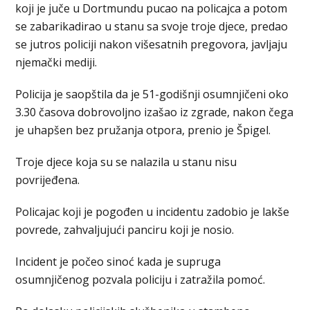
koji je juče u Dortmundu pucao na policajca a potom
se zabarikadirao u stanu sa svoje troje djece, predao
se jutros policiji nakon višesatnih pregovora, javljaju
njemački mediji.
Policija je saopštila da je 51-godišnji osumnjičeni oko
3.30 časova dobrovoljno izašao iz zgrade, nakon čega
je uhapšen bez pružanja otpora, prenio je Špigel.
Troje djece koja su se nalazila u stanu nisu
povrijeđena.
Policajac koji je pogođen u incidentu zadobio je lakše
povrede, zahvaljujući panciru koji je nosio.
Incident je počeo sinoć kada je supruga
osumnjičenog pozvala policiju i zatražila pomoć.