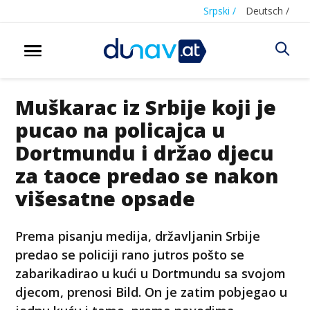
Srpski /
Deutsch /
Muškarac iz Srbije koji je
pucao na policajca u
Dortmundu i držao djecu
za taoce predao se nakon
višesatne opsade
Prema pisanju medija, državljanin Srbije
predao se policiji rano jutros pošto se
zabarikadirao u kući u Dortmundu sa svojom
djecom, prenosi Bild. On je zatim pobjegao u