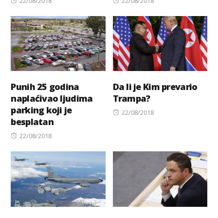
22/08/2018
22/08/2018
on
on
Punih 25 godina
Da li je Kim prevario
naplaćivao ljudima
Trampa?
parking koji je
Posted
22/08/2018
besplatan
on
Posted
22/08/2018
on