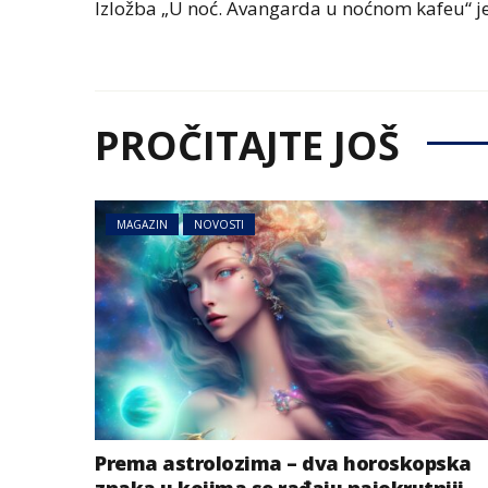
Izložba „U noć. Avangarda u noćnom kafeu“ je
PROČITAJTE JOŠ
MAGAZIN
NOVOSTI
Prema astrolozima – dva horoskopska
znaka u kojima se rađaju najokrutniji