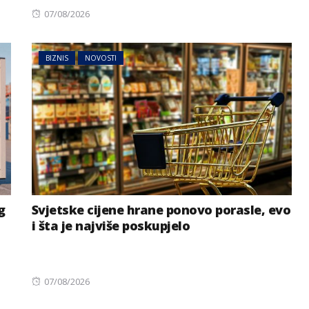
Posted
07/08/2026
on
BIZNIS
NOVOSTI
g
Svjetske cijene hrane ponovo porasle, evo
i šta je najviše poskupjelo
Posted
07/08/2026
on