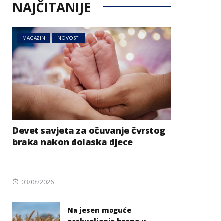
NAJČITANIJE
MAGAZIN
NOVOSTI
Devet savjeta za očuvanje čvrstog
braka nakon dolaska djece
Posted
03/08/2026
on
Na jesen moguće
poskupljenje hrane u