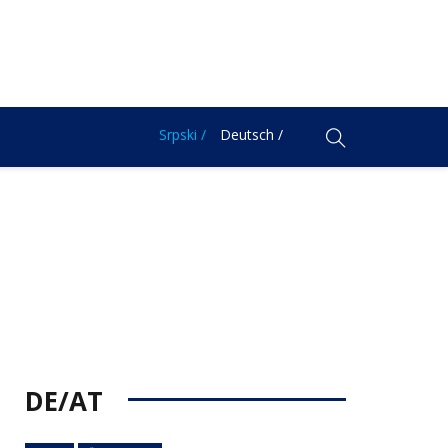
Srpski /
Deutsch /
DE/AT