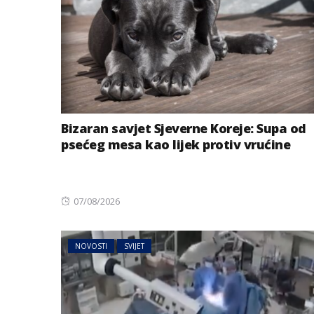
Bizaran savjet Sjeverne Koreje: Supa od
psećeg mesa kao lijek protiv vrućine
BIZNIS
Energetski probl
Posted
07/08/2026
niskog vodostaj
on
NOVOSTI
SVIJET