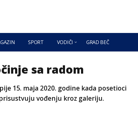
GAZIN
SPORT
VODIČI
GRAD BEČ
činje sa radom
pije 15. maja 2020. godine kada posetioci
risustvuju vođenju kroz galeriju.