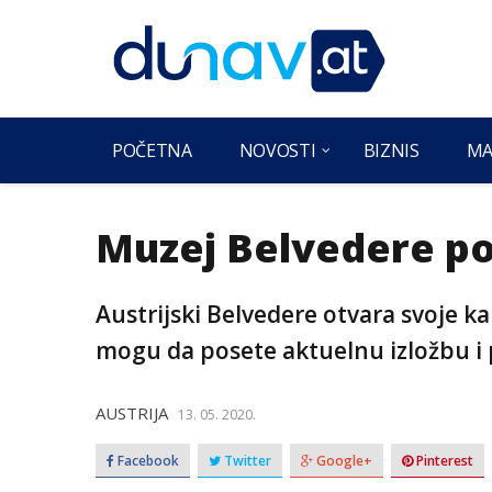
POČETNA
NOVOSTI
BIZNIS
MA
Muzej Belvedere po
Austrijski Belvedere otvara svoje ka
mogu da posete aktuelnu izložbu i p
AUSTRIJA
13. 05. 2020.
Facebook
Twitter
Google+
Pinterest