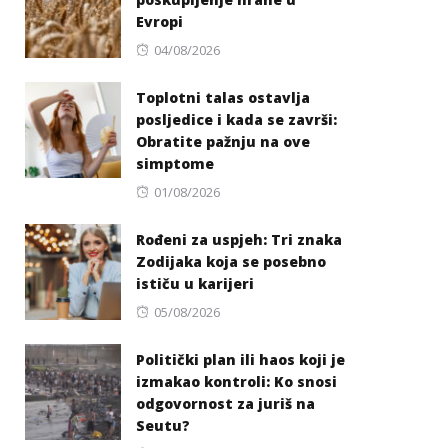
Evropi
Posted
04/08/2026
on
Toplotni talas ostavlja
posljedice i kada se završi:
Obratite pažnju na ove
simptome
Posted
01/08/2026
on
Rođeni za uspjeh: Tri znaka
Zodijaka koja se posebno
ističu u karijeri
Posted
05/08/2026
on
Politički plan ili haos koji je
izmakao kontroli: Ko snosi
odgovornost za juriš na
Seutu?