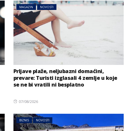
MAGAZIN
NOVOSTI
Prljave plaže, neljubazni domaćini,
prevare: Turisti izglasali 4 zemlje u koje
se ne bi vratili ni besplatno
Posted
07/08/2026
on
BIZNIS
NOVOSTI