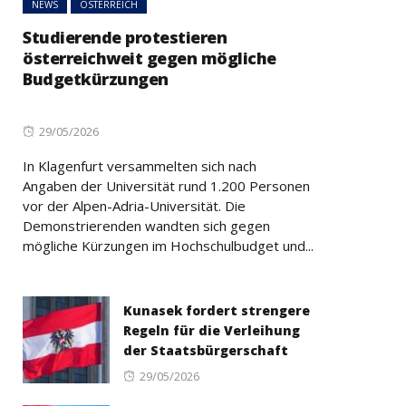
NEWS
ÖSTERREICH
Studierende protestieren
österreichweit gegen mögliche
Budgetkürzungen
Posted
29/05/2026
on
In Klagenfurt versammelten sich nach
Angaben der Universität rund 1.200 Personen
vor der Alpen-Adria-Universität. Die
Demonstrierenden wandten sich gegen
mögliche Kürzungen im Hochschulbudget und...
Kunasek fordert strengere
Regeln für die Verleihung
der Staatsbürgerschaft
Posted
29/05/2026
on