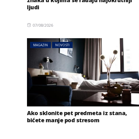
ljudi
Posted
07/08/2026
on
MAGAZIN
NOVOSTI
Ako sklonite pet predmeta iz stana,
bićete manje pod stresom