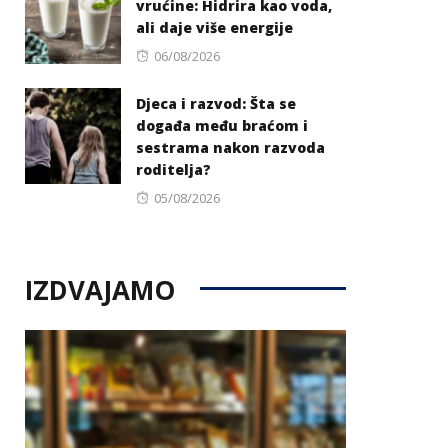
vrućine: Hidrira kao voda,
ali daje više energije
Posted
06/08/2026
on
Djeca i razvod: Šta se
događa među braćom i
sestrama nakon razvoda
roditelja?
Posted
05/08/2026
on
IZDVAJAMO