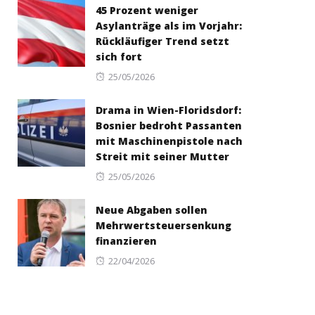
45 Prozent weniger
Asylanträge als im Vorjahr:
Rückläufiger Trend setzt
sich fort
Posted
25/05/2026
on
Drama in Wien-Floridsdorf:
Bosnier bedroht Passanten
mit Maschinenpistole nach
Streit mit seiner Mutter
Posted
25/05/2026
on
Neue Abgaben sollen
Mehrwertsteuersenkung
finanzieren
Posted
22/04/2026
on