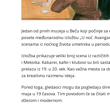
Jedan od prvih muzeja u Beču koji počinje sa
posete međunarodnu izložbu „U noć. Avangar
scenama iz noćnog života umetnika u periodu
Izložba prikazuje veliki broj scena iz različi
i Meksika. Kabarei, kafei i klubovi su bili sasta
prelazu iz 19. u 20. vek. Kao važna mesta za
za kreativnu razmenu ideja.
Pored toga, gledaoci mogu da pogledaju direk
maja u 19 časova. Tim povodom će se čitati 
džezom i modernom.