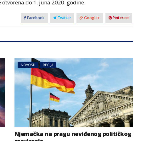
 otvorena do 1. juna 2020. godine.
Facebook
Twitter
Google+
Pinterest
NOVOSTI
REGIJA
Njemačka na pragu neviđenog političkog
previranja