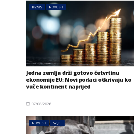
BIZNIS
NOVOSTI
Jedna zemlja drži gotovo četvrtinu
ekonomije EU: Novi podaci otkrivaju ko
vuče kontinent naprijed
Posted
07/08/2026
on
NOVOSTI
SVIJET