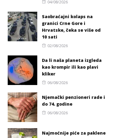
Posted
04/08/2026
on
Saobraćajni kolaps na
granici Crne Gore i
Hrvatske, čeka se više od
10 sati
Posted
02/08/2026
on
Da li naša planeta izgleda
kao krompir ili kao plavi
kliker
Posted
06/08/2026
on
Njemački penzioneri rade i
do 74. godine
Posted
06/08/2026
on
Najmoćnije piće za paklene