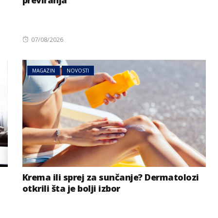
Posted
07/08/2026
on
MAGAZIN
NOVOSTI
Krema ili sprej za sunčanje? Dermatolozi
otkrili šta je bolji izbor