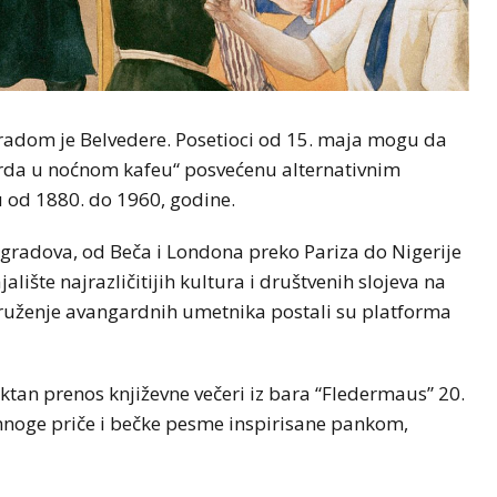
 radom je Belvedere. Posetioci od 15. maja mogu da
da u noćnom kafeu“ posvećenu alternativnim
 od 1880. do 1960, godine.
tih gradova, od Beča i Londona preko Pariza do Nigerije
jalište najrazličitijih kultura i društvenih slojeva na
 druženje avangardnih umetnika postali su platforma
tan prenos književne večeri iz bara “Fledermaus” 20.
mnoge priče i bečke pesme inspirisane pankom,