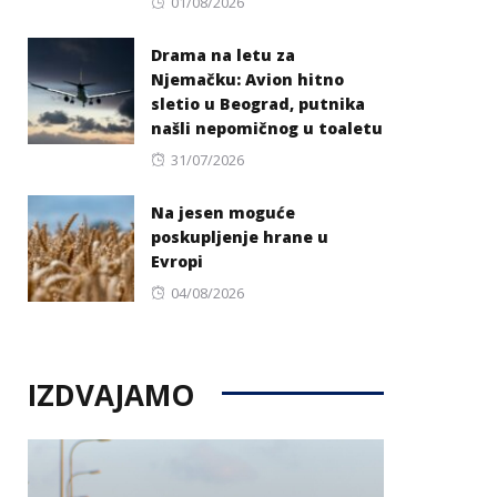
Posted
01/08/2026
on
Drama na letu za
Njemačku: Avion hitno
sletio u Beograd, putnika
našli nepomičnog u toaletu
Posted
31/07/2026
on
Na jesen moguće
poskupljenje hrane u
Evropi
Posted
04/08/2026
on
IZDVAJAMO