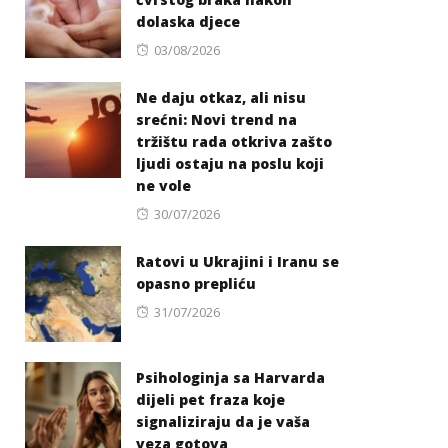
dolaska djece
Posted
03/08/2026
on
Ne daju otkaz, ali nisu
srećni: Novi trend na
tržištu rada otkriva zašto
ljudi ostaju na poslu koji
ne vole
Posted
30/07/2026
on
Ratovi u Ukrajini i Iranu se
opasno prepliću
Posted
31/07/2026
on
Psihologinja sa Harvarda
dijeli pet fraza koje
signaliziraju da je vaša
veza gotova