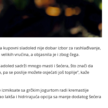
da kupovni sladoled nije dobar izbor za rashlađivanje,
likih vrućina, a objasnila je i zbog čega.
sladoled sadrži mnogo masti i šećera, što znači da
, pa se poslije možete osjećati još toplije”, kaže
 izmiksate sa grčkim jogurtom radi kremastije
ao lakša i hidrirajuća opcija sa manje dodatog šećera