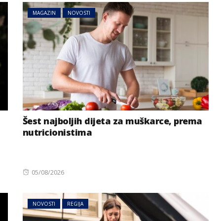
MAGAZIN
NOVOSTI
Šest najboljih dijeta za muškarce, prema
nutricionistima
Posted
05/08/2026
on
NOVOSTI
REGIJA