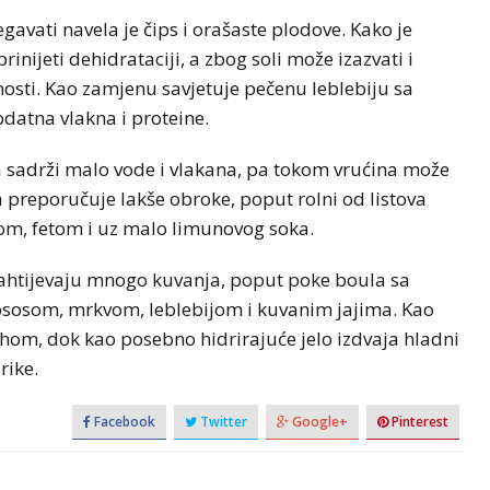
gavati navela je čips i orašaste plodove. Kako je
inijeti dehidrataciji, a zbog soli može izazvati i
nosti. Kao zamjenu savjetuje pečenu leblebiju sa
odatna vlakna i proteine.
 da sadrži malo vode i vlakana, pa tokom vrućina može
ga preporučuje lakše obroke, poput rolni od listova
om, fetom i uz malo limunovog soka.
zahtijevaju mnogo kuvanja, poput poke boula sa
lososom, mrkvom, leblebijom i kuvanim jajima. Kao
ahom, dok kao posebno hidrirajuće jelo izdvaja hladni
rike.
Facebook
Twitter
Google+
Pinterest