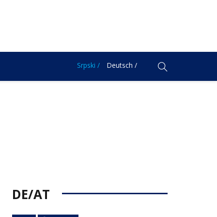
Srpski /
Deutsch /
DE/AT