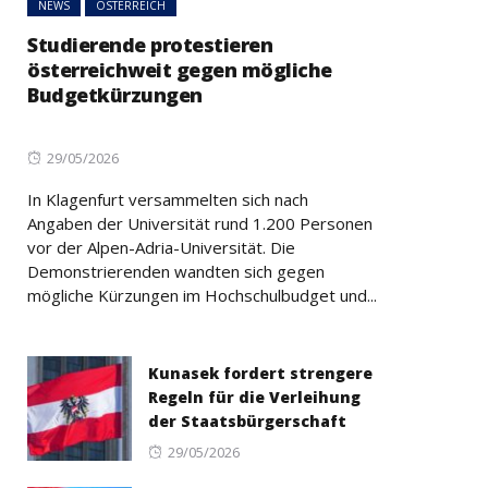
NEWS
ÖSTERREICH
Studierende protestieren
österreichweit gegen mögliche
Budgetkürzungen
Posted
29/05/2026
on
In Klagenfurt versammelten sich nach
Angaben der Universität rund 1.200 Personen
vor der Alpen-Adria-Universität. Die
Demonstrierenden wandten sich gegen
mögliche Kürzungen im Hochschulbudget und...
Kunasek fordert strengere
Regeln für die Verleihung
der Staatsbürgerschaft
Posted
29/05/2026
on