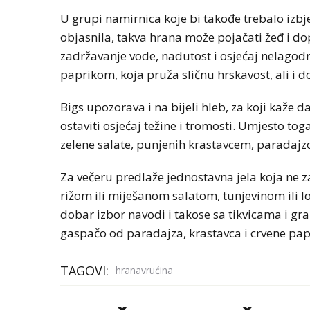
U grupi namirnica koje bi takođe trebalo izbje
objasnila, takva hrana može pojačati žeđ i dopr
zadržavanje vode, nadutost i osjećaj nelagod
paprikom, koja pruža sličnu hrskavost, ali i d
Bigs upozorava i na bijeli hleb, za koji kaže
ostaviti osjećaj težine i tromosti. Umjesto to
zelene salate, punjenih krastavcem, paradajz
Za večeru predlaže jednostavna jela koja ne 
rižom ili miješanom salatom, tunjevinom ili 
dobar izbor navodi i takose sa tikvicama i gr
gaspačo od paradajza, krastavca i crvene pap
TAGOVI:
hranavrućina