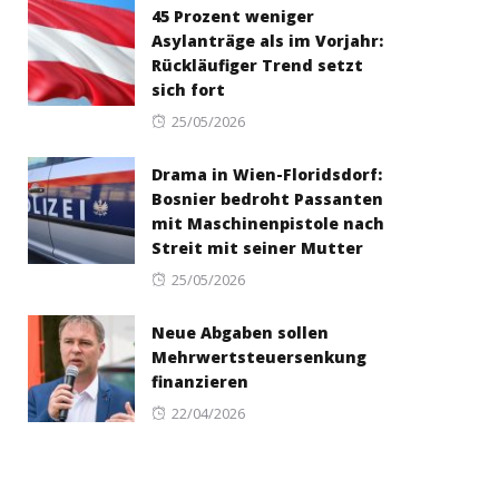
45 Prozent weniger
Asylanträge als im Vorjahr:
Rückläufiger Trend setzt
sich fort
Posted
25/05/2026
on
Drama in Wien-Floridsdorf:
Bosnier bedroht Passanten
mit Maschinenpistole nach
Streit mit seiner Mutter
Posted
25/05/2026
on
Neue Abgaben sollen
Mehrwertsteuersenkung
finanzieren
Posted
22/04/2026
on