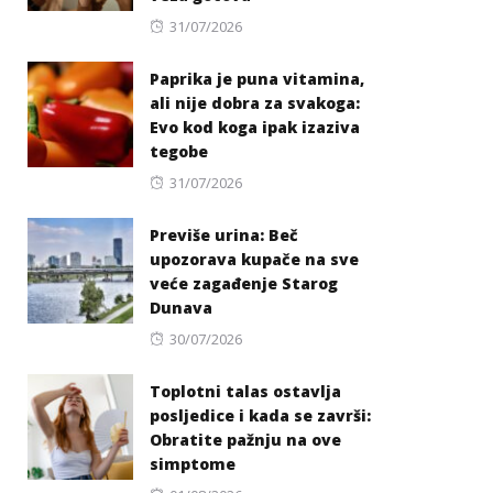
Posted
31/07/2026
on
Paprika je puna vitamina,
ali nije dobra za svakoga:
Evo kod koga ipak izaziva
tegobe
Posted
31/07/2026
on
Previše urina: Beč
upozorava kupače na sve
veće zagađenje Starog
Dunava
Posted
30/07/2026
on
Toplotni talas ostavlja
posljedice i kada se završi:
Obratite pažnju na ove
simptome