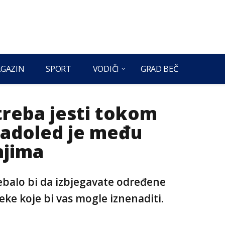
GAZIN
SPORT
VODIČI
GRAD BEČ
treba jesti tokom
ladoled je među
njima
ebalo bi da izbjegavate određene
neke koje bi vas mogle iznenaditi.