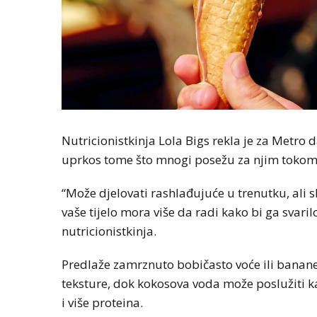
Nutricionistkinja Lola Bigs rekla je za Metro 
uprkos tome što mnogi posežu za njim tokom ve
“Može djelovati rashlađujuće u trenutku, ali 
vaše tijelo mora više da radi kako bi ga svarilo
nutricionistkinja.
Predlaže zamrznuto bobičasto voće ili banane
teksture, dok kokosova voda može poslužiti k
i više proteina.