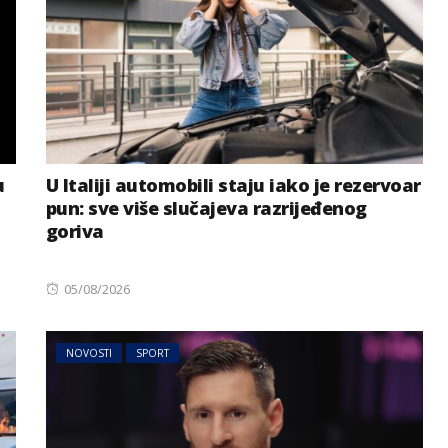
u
U Italiji automobili staju iako je rezervoar
pun: sve više slučajeva razrijeđenog
goriva
Posted
05/08/2026
on
NOVOSTI
SPORT