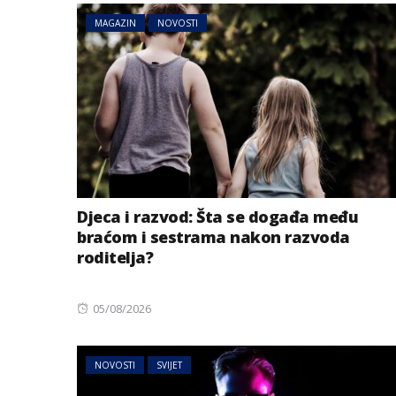
MAGAZIN
NOVOSTI
Djeca i razvod: Šta se događa među
braćom i sestrama nakon razvoda
roditelja?
Posted
05/08/2026
on
NOVOSTI
SVIJET