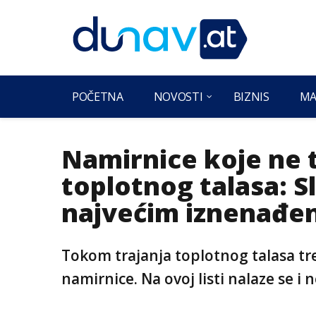
POČETNA
NOVOSTI
BIZNIS
MA
Namirnice koje ne 
toplotnog talasa: S
najvećim iznenađe
Tokom trajanja toplotnog talasa tr
namirnice. Na ovoj listi nalaze se i 