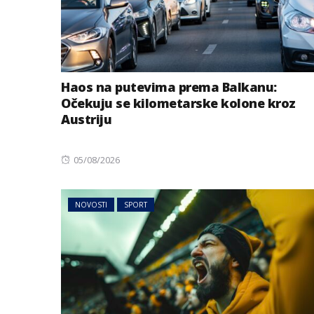
Haos na putevima prema Balkanu:
Očekuju se kilometarske kolone kroz
Austriju
Posted
05/08/2026
on
NOVOSTI
SPORT
MAGAZIN
NOVOSTI
Izabrana najbolj
život i preseljenj
godini