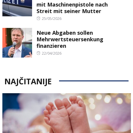
mit Maschinenpistole nach
Streit mit seiner Mutter
Posted
25/05/2026
on
Neue Abgaben sollen
Mehrwertsteuersenkung
finanzieren
Posted
22/04/2026
on
NAJČITANIJE