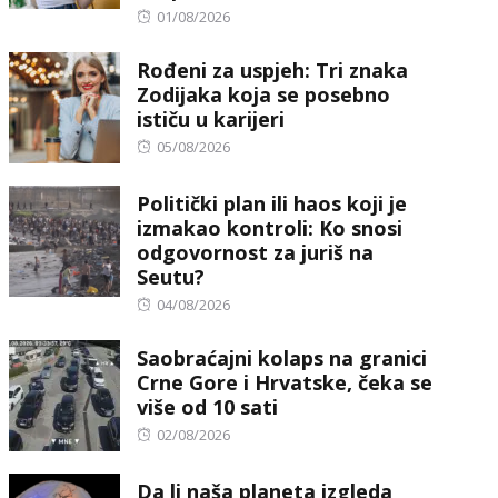
Posted
01/08/2026
on
Rođeni za uspjeh: Tri znaka
Zodijaka koja se posebno
ističu u karijeri
Posted
05/08/2026
on
Politički plan ili haos koji je
izmakao kontroli: Ko snosi
odgovornost za juriš na
Seutu?
Posted
04/08/2026
on
Saobraćajni kolaps na granici
Crne Gore i Hrvatske, čeka se
više od 10 sati
Posted
02/08/2026
on
Da li naša planeta izgleda