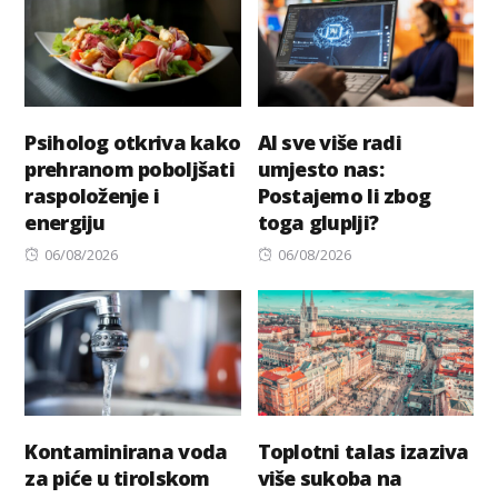
Psiholog otkriva kako
AI sve više radi
prehranom poboljšati
umjesto nas:
raspoloženje i
Postajemo li zbog
energiju
toga gluplji?
Posted
Posted
06/08/2026
06/08/2026
on
on
Kontaminirana voda
Toplotni talas izaziva
za piće u tirolskom
više sukoba na