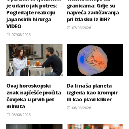
je udario jak potres:
granicama: Gdje su
Pogledajte reakciju
najveća zadržavanja
japanskih hirurga
pri izlasku iz BiH?
VIDEO
Posted
07/08/2026
Posted
on
07/08/2026
on
Ovaj horoskopski
Da li naša planeta
znak najčešće pročita
izgleda kao krompir
čovjeka u prvih pet
ili kao plavi kliker
minuta
Posted
06/08/2026
Posted
on
06/08/2026
on