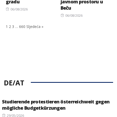
gradu
javnom prostoru u
Beču
Posted
06/08/2026
on
Posted
06/08/2026
on
1
2
3
…
660
Sljedeća »
DE/AT
Studierende protestieren österreichweit gegen
mögliche Budgetkürzungen
Posted
29/05/2026