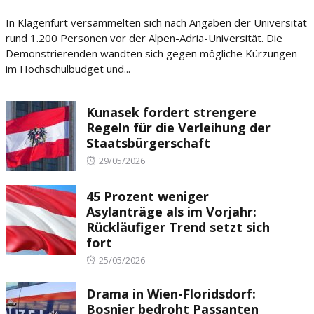
on
In Klagenfurt versammelten sich nach Angaben der Universität
rund 1.200 Personen vor der Alpen-Adria-Universität. Die
Demonstrierenden wandten sich gegen mögliche Kürzungen
im Hochschulbudget und...
Kunasek fordert strengere
Regeln für die Verleihung der
Staatsbürgerschaft
Posted
29/05/2026
on
45 Prozent weniger
Asylanträge als im Vorjahr:
Rückläufiger Trend setzt sich
fort
Posted
25/05/2026
on
Drama in Wien-Floridsdorf:
Bosnier bedroht Passanten