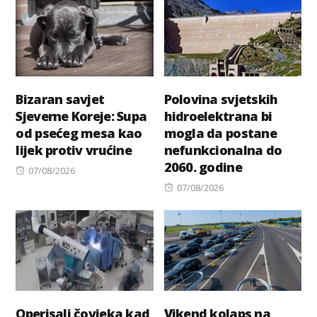
Bizaran savjet
Polovina svjetskih
Sjeverne Koreje: Supa
hidroelektrana bi
od psećeg mesa kao
mogla da postane
lijek protiv vrućine
nefunkcionalna do
2060. godine
Posted
07/08/2026
on
Posted
07/08/2026
on
Operisali čovjeka kad
Vikend kolaps na