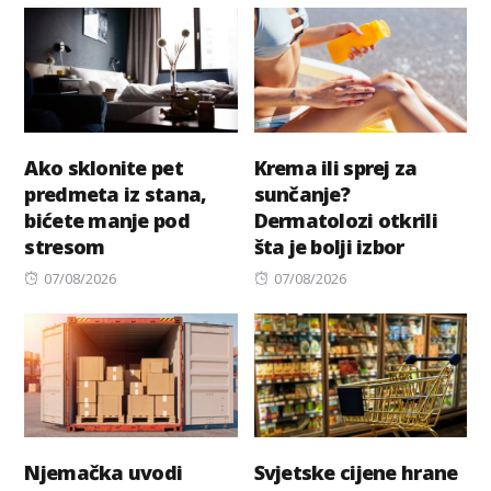
Ako sklonite pet
Krema ili sprej za
predmeta iz stana,
sunčanje?
bićete manje pod
Dermatolozi otkrili
stresom
šta je bolji izbor
Posted
Posted
07/08/2026
07/08/2026
on
on
Njemačka uvodi
Svjetske cijene hrane