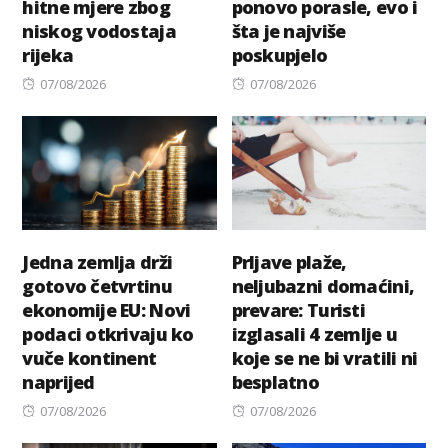
hitne mjere zbog
ponovo porasle, evo i
niskog vodostaja
šta je najviše
rijeka
poskupjelo
Posted
Posted
07/08/2026
07/08/2026
on
on
Jedna zemlja drži
Prljave plaže,
gotovo četvrtinu
neljubazni domaćini,
ekonomije EU: Novi
prevare: Turisti
podaci otkrivaju ko
izglasali 4 zemlje u
vuče kontinent
koje se ne bi vratili ni
naprijed
besplatno
Posted
Posted
07/08/2026
07/08/2026
on
on