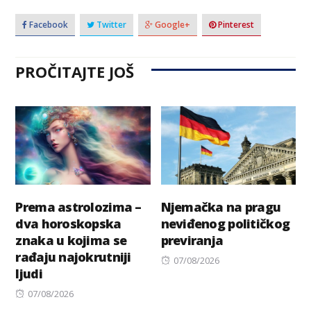
Facebook
Twitter
Google+
Pinterest
PROČITAJTE JOŠ
Prema astrolozima –
Njemačka na pragu
dva horoskopska
neviđenog političkog
znaka u kojima se
previranja
rađaju najokrutniji
Posted
07/08/2026
ljudi
on
Posted
07/08/2026
on