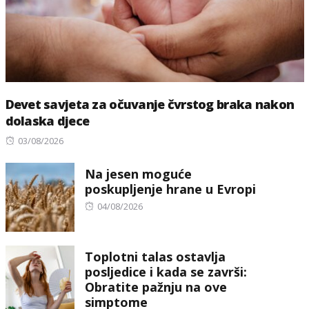
Devet savjeta za očuvanje čvrstog braka nakon
dolaska djece
Posted
03/08/2026
on
Na jesen moguće
poskupljenje hrane u Evropi
Posted
04/08/2026
on
Toplotni talas ostavlja
posljedice i kada se završi:
Obratite pažnju na ove
simptome