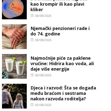
kao krompir ili kao plavi
kliker
Posted
06/08/2026
on
Njemački penzioneri rade i
do 74. godine
Posted
06/08/2026
on
Najmoćnije piće za paklene
vrućine: Hidrira kao voda, ali
daje više energije
Posted
06/08/2026
on
Djeca i razvod: Šta se događa
među braćom i sestrama
nakon razvoda roditelja?
Posted
05/08/2026
on