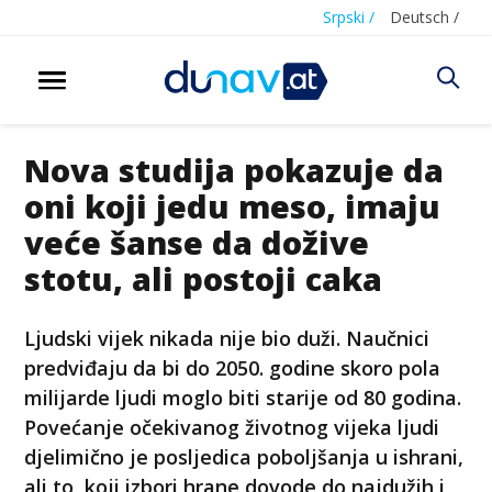
Srpski /
Deutsch /
Nova studija pokazuje da
oni koji jedu meso, imaju
veće šanse da dožive
stotu, ali postoji caka
Ljudski vijek nikada nije bio duži. Naučnici
predviđaju da bi do 2050. godine skoro pola
milijarde ljudi moglo biti starije od 80 godina.
Povećanje očekivanog životnog vijeka ljudi
djelimično je posljedica poboljšanja u ishrani,
ali to, koji izbori hrane dovode do najdužih i