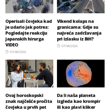
Operisali čovjeka kad
Vikend kolaps na
je udario jak potres:
granicama: Gdje su
Pogledajte reakciju
najveća zadržavanja
japanskih hirurga
pri izlasku iz BiH?
VIDEO
Posted
07/08/2026
Posted
on
07/08/2026
on
Ovaj horoskopski
Da li naša planeta
znak najčešće pročita
izgleda kao krompir
čovjeka u prvih pet
ili kao plavi kliker