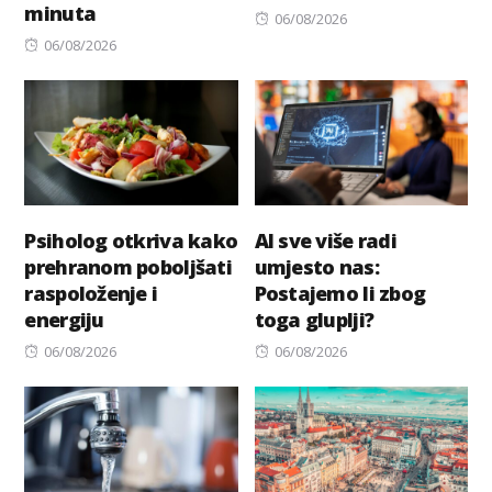
minuta
Posted
06/08/2026
Posted
on
06/08/2026
on
Psiholog otkriva kako
AI sve više radi
prehranom poboljšati
umjesto nas:
raspoloženje i
Postajemo li zbog
energiju
toga gluplji?
Posted
Posted
06/08/2026
06/08/2026
on
on