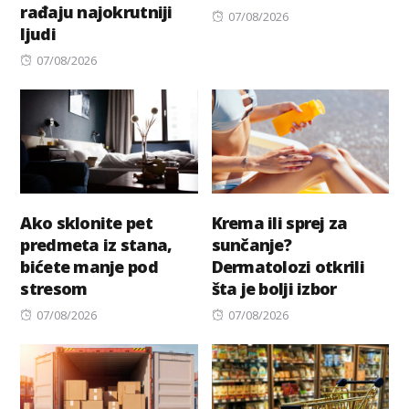
rađaju najokrutniji
Posted
07/08/2026
ljudi
on
Posted
07/08/2026
on
Ako sklonite pet
Krema ili sprej za
predmeta iz stana,
sunčanje?
bićete manje pod
Dermatolozi otkrili
stresom
šta je bolji izbor
Posted
Posted
07/08/2026
07/08/2026
on
on