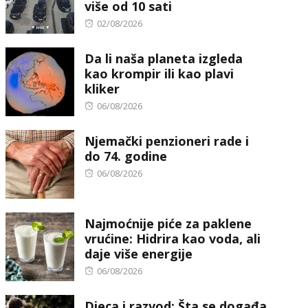
više od 10 sati
Posted
02/08/2026
on
Da li naša planeta izgleda
kao krompir ili kao plavi
kliker
Posted
06/08/2026
on
Njemački penzioneri rade i
do 74. godine
Posted
06/08/2026
on
Najmoćnije piće za paklene
vrućine: Hidrira kao voda, ali
daje više energije
Posted
06/08/2026
on
Djeca i razvod: Šta se događa