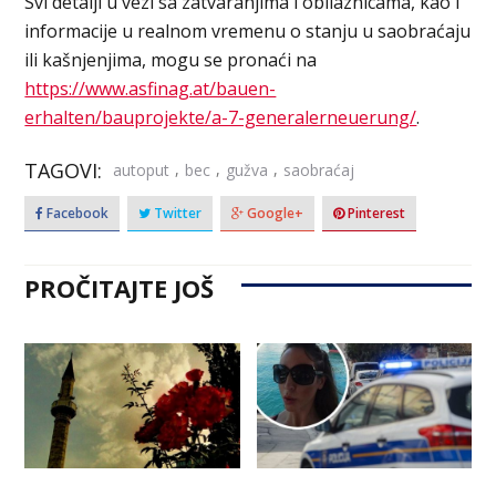
Svi detalji u vezi sa zatvaranjima i obilaznicama, kao i
informacije u realnom vremenu o stanju u saobraćaju
ili kašnjenjima, mogu se pronaći na
https://www.asfinag.at/bauen-
erhalten/bauprojekte/a-7-generalerneuerung/
.
TAGOVI:
,
,
,
autoput
bec
gužva
saobraćaj
Facebook
Twitter
Google+
Pinterest
PROČITAJTE JOŠ