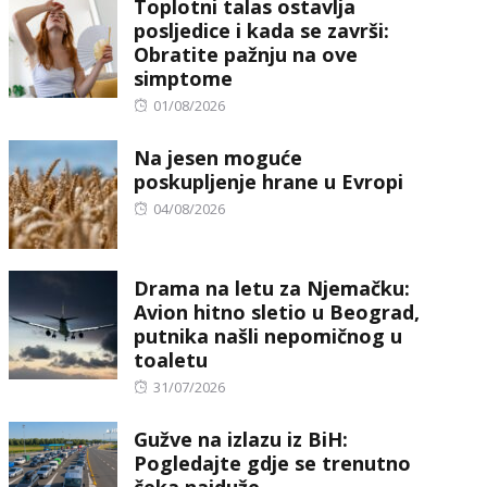
Toplotni talas ostavlja
posljedice i kada se završi:
Obratite pažnju na ove
simptome
Posted
01/08/2026
on
Na jesen moguće
poskupljenje hrane u Evropi
Posted
04/08/2026
on
Drama na letu za Njemačku:
Avion hitno sletio u Beograd,
putnika našli nepomičnog u
toaletu
Posted
31/07/2026
on
Gužve na izlazu iz BiH:
Pogledajte gdje se trenutno