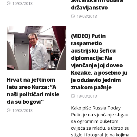
Posted
19/08/2018
državljanstvo
on
Posted
19/08/2018
on
(VIDEO) Putin
raspametio
austrijsku šeficu
diplomacije: Na
vjenčanje joj doveo
Kozake, a posebno ju
Hrvat na jeftinom
je oduševio jednim
letu sreo Kurza: “A
znakom pažnje
naši političari misle
Posted
18/08/2018
da su bogovi”
on
Kako piše Russia Today
Posted
19/08/2018
Putin je na vjenčanje stigao
on
sa ogromnim buketom
cvijeća za mladu, a ubrzo su
stigle i fotografije na kojima