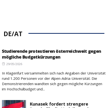
DE/AT
Studierende protestieren österreichweit gegen
mögliche Budgetkürzungen
Posted
29/05/2026
on
In Klagenfurt versammelten sich nach Angaben der Universität
rund 1.200 Personen vor der Alpen-Adria-Universität. Die
Demonstrierenden wandten sich gegen mögliche Kürzungen
im Hochschulbudget und...
Kunasek fordert strengere