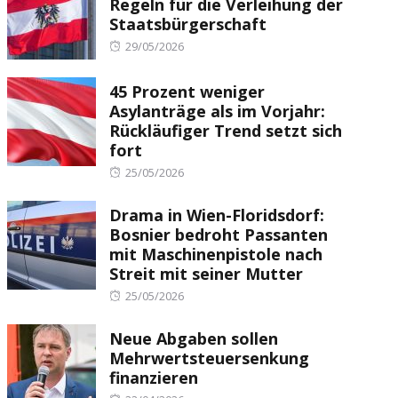
Regeln für die Verleihung der
Staatsbürgerschaft
Posted
29/05/2026
on
45 Prozent weniger
Asylanträge als im Vorjahr:
Rückläufiger Trend setzt sich
fort
Posted
25/05/2026
on
Drama in Wien-Floridsdorf:
Bosnier bedroht Passanten
mit Maschinenpistole nach
Streit mit seiner Mutter
Posted
25/05/2026
on
Neue Abgaben sollen
Mehrwertsteuersenkung
finanzieren