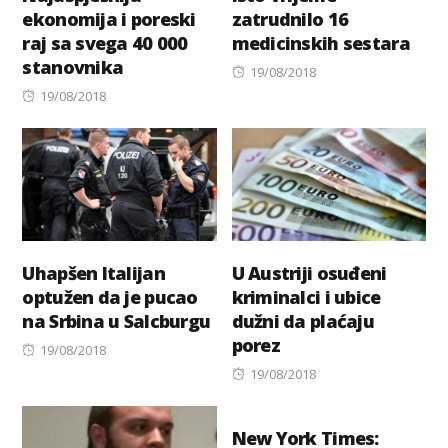
ekonomija i poreski
zatrudnilo 16
raj sa svega 40 000
medicinskih sestara
stanovnika
Posted
19/08/2018
Posted
on
19/08/2018
on
Uhapšen Italijan
U Austriji osuđeni
optužen da je pucao
kriminalci i ubice
na Srbina u Salcburgu
dužni da plaćaju
porez
Posted
19/08/2018
on
Posted
19/08/2018
on
New York Times: