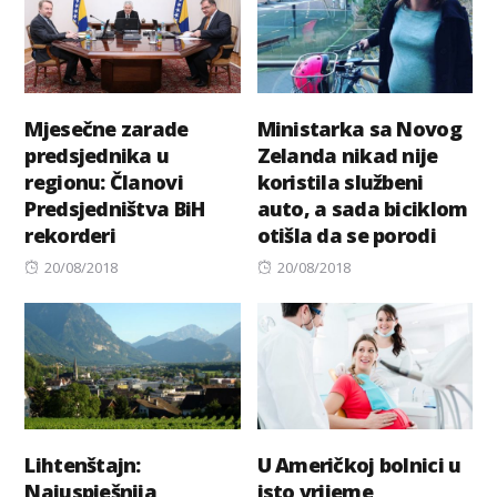
Mjesečne zarade
Ministarka sa Novog
predsjednika u
Zelanda nikad nije
regionu: Članovi
koristila službeni
Predsjedništva BiH
auto, a sada biciklom
rekorderi
otišla da se porodi
Posted
Posted
20/08/2018
20/08/2018
on
on
Lihtenštajn:
U Američkoj bolnici u
Najuspješnija
isto vrijeme