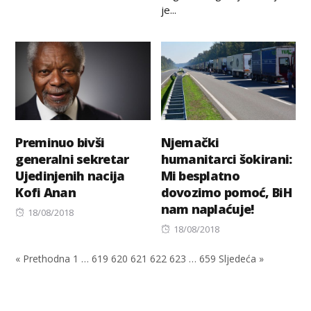
je...
Preminuo bivši
Njemački
generalni sekretar
humanitarci šokirani:
Ujedinjenih nacija
Mi besplatno
Kofi Anan
dovozimo pomoć, BiH
nam naplaćuje!
Posted
18/08/2018
on
Posted
18/08/2018
on
« Prethodna
1
…
619
620
621
622
623
…
659
Sljedeća »