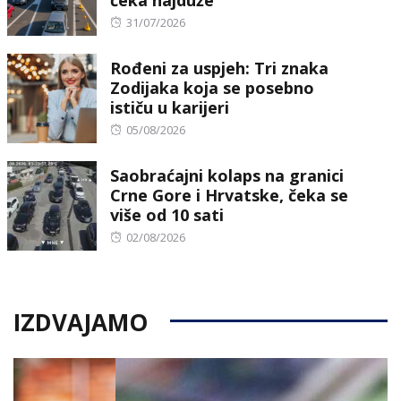
čeka najduže
Posted
31/07/2026
on
Rođeni za uspjeh: Tri znaka
Zodijaka koja se posebno
ističu u karijeri
Posted
05/08/2026
on
Saobraćajni kolaps na granici
Crne Gore i Hrvatske, čeka se
više od 10 sati
Posted
02/08/2026
on
IZDVAJAMO