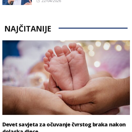
Posted
22/04/2026
on
NAJČITANIJE
Devet savjeta za očuvanje čvrstog braka nakon
dolaska djece