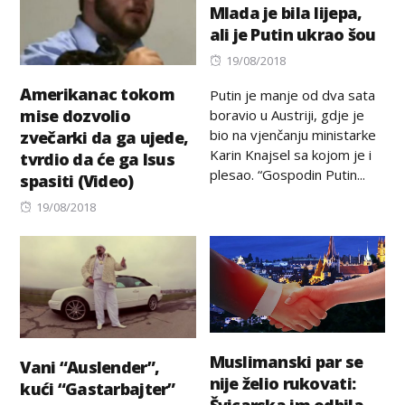
Mlada je bila lijepa,
ali je Putin ukrao šou
Posted
19/08/2018
on
Amerikanac tokom
Putin je manje od dva sata
mise dozvolio
boravio u Austriji, gdje je
bio na vjenčanju ministarke
zvečarki da ga ujede,
Karin Knajsel sa kojom je i
tvrdio da će ga Isus
plesao. “Gospodin Putin...
spasiti (Video)
Posted
19/08/2018
on
Muslimanski par se
Vani “Auslender”,
nije želio rukovati:
kući “Gastarbajter”
Švicarska im odbila