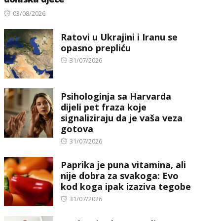
Posted
03/08/2026
on
Ratovi u Ukrajini i Iranu se
opasno prepliću
Posted
31/07/2026
on
Psihologinja sa Harvarda
dijeli pet fraza koje
signaliziraju da je vaša veza
gotova
Posted
31/07/2026
on
Paprika je puna vitamina, ali
nije dobra za svakoga: Evo
kod koga ipak izaziva tegobe
Posted
31/07/2026
on