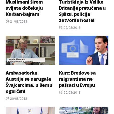
Muslimani širom
Turistkinja iz Velike
svijeta dočekuju
Britanije pretučena u
Kurban-bajram
Splitu, policija
zatvorila hostel
Posted
21/08/2018
on
Posted
20/08/2018
on
Ambasadorka
Kurc: Brodove sa
Austrije se narugala
migrantima ne
Švajcarcima, u Bernu
puštati u Evropu
ogorčeni
Posted
20/08/2018
Posted
on
20/08/2018
on