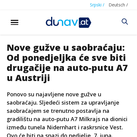
Srpski /
Deutsch /
Nove gužve u saobraćaju:
Od ponedjeljka će sve biti
drugačije na auto-putu A7
u Austriji
Ponovo su najavljene nove gužve u
saobraćaju. Sljedeći sistem za upravljanje
saobraćajem se trenutno postavlja na
gradilištu na auto-putu A7 Milkrajs na dionici
između tunela Nidernhart i raskrsnice Vest.
Ovo će biti na snazi do nedjelje, 7. juna.