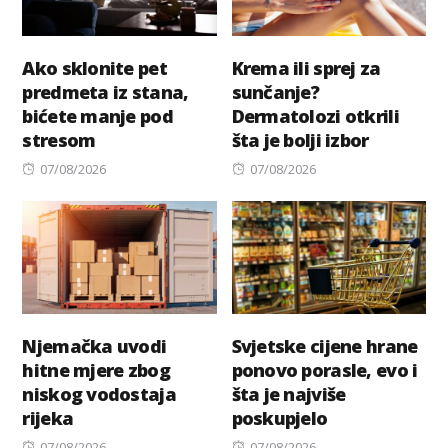
Ako sklonite pet
Krema ili sprej za
predmeta iz stana,
sunčanje?
bićete manje pod
Dermatolozi otkrili
stresom
šta je bolji izbor
Posted
Posted
07/08/2026
07/08/2026
on
on
Njemačka uvodi
Svjetske cijene hrane
hitne mjere zbog
ponovo porasle, evo i
niskog vodostaja
šta je najviše
rijeka
poskupjelo
Posted
Posted
07/08/2026
07/08/2026