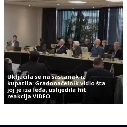
Uključila se na sastanak iz
kupatila: Gradonačelnik vidio šta
joj je iza leđa, uslijedila hit
reakcija VIDEO