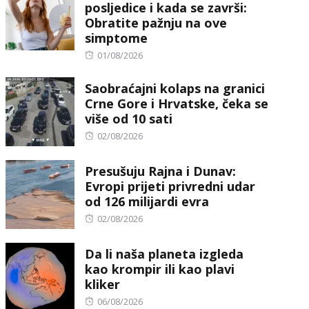
posljedice i kada se završi:
Obratite pažnju na ove
simptome
Posted
01/08/2026
on
Saobraćajni kolaps na granici
Crne Gore i Hrvatske, čeka se
više od 10 sati
Posted
02/08/2026
on
Presušuju Rajna i Dunav:
Evropi prijeti privredni udar
od 126 milijardi evra
Posted
02/08/2026
on
Da li naša planeta izgleda
kao krompir ili kao plavi
kliker
Posted
06/08/2026