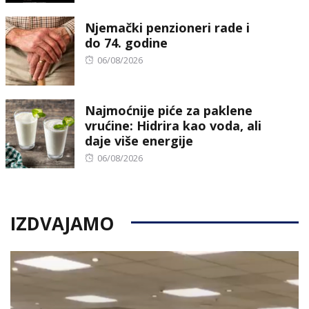
on
Njemački penzioneri rade i
do 74. godine
Posted
06/08/2026
on
Najmoćnije piće za paklene
vrućine: Hidrira kao voda, ali
daje više energije
Posted
06/08/2026
on
IZDVAJAMO