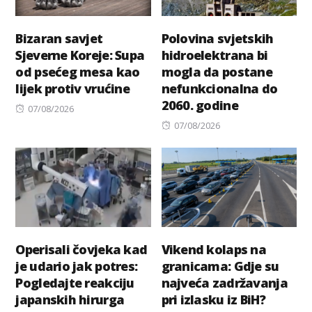
Bizaran savjet
Polovina svjetskih
Sjeverne Koreje: Supa
hidroelektrana bi
od psećeg mesa kao
mogla da postane
lijek protiv vrućine
nefunkcionalna do
2060. godine
Posted
07/08/2026
on
Posted
07/08/2026
on
Operisali čovjeka kad
Vikend kolaps na
je udario jak potres:
granicama: Gdje su
Pogledajte reakciju
najveća zadržavanja
japanskih hirurga
pri izlasku iz BiH?