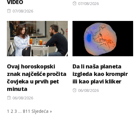
VIDEO
Posted
07/08/2026
Posted
on
07/08/2026
on
Ovaj horoskopski
Da li naša planeta
znak najčešće pročita
izgleda kao krompir
čovjeka u prvih pet
ili kao plavi kliker
minuta
Posted
06/08/2026
Posted
on
06/08/2026
on
1
2
3
…
811
Sljedeća »