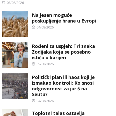
Posted
03/08/2026
on
Na jesen moguće
poskupljenje hrane u Evropi
Posted
04/08/2026
on
Rođeni za uspjeh: Tri znaka
Zodijaka koja se posebno
ističu u karijeri
Posted
05/08/2026
on
Politički plan ili haos koji je
izmakao kontroli: Ko snosi
odgovornost za juriš na
Seutu?
Posted
04/08/2026
on
Toplotni talas ostavlja