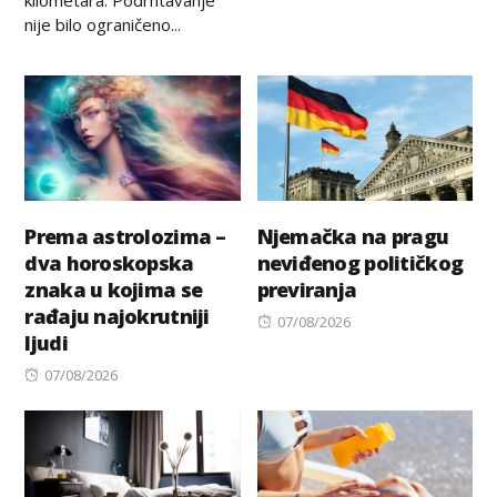
nije bilo ograničeno...
Prema astrolozima –
Njemačka na pragu
dva horoskopska
neviđenog političkog
znaka u kojima se
previranja
rađaju najokrutniji
Posted
07/08/2026
ljudi
on
Posted
07/08/2026
on