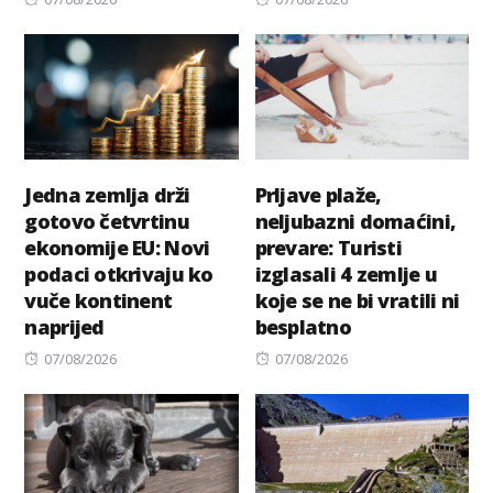
on
on
Jedna zemlja drži
Prljave plaže,
gotovo četvrtinu
neljubazni domaćini,
ekonomije EU: Novi
prevare: Turisti
podaci otkrivaju ko
izglasali 4 zemlje u
vuče kontinent
koje se ne bi vratili ni
naprijed
besplatno
Posted
Posted
07/08/2026
07/08/2026
on
on