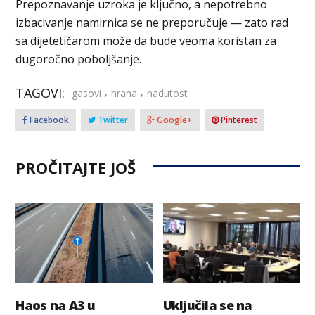
Prepoznavanje uzroka je ključno, a nepotrebno
izbacivanje namirnica se ne preporučuje — zato rad
sa dijetetičarom može da bude veoma koristan za
dugoročno poboljšanje.
TAGOVI:
,
,
gasovi
hrana
nadutost
Facebook
Twitter
Google+
Pinterest
PROČITAJTE JOŠ
Haos na A3 u
Uključila se na