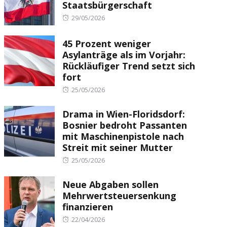
Staatsbürgerschaft
Posted
29/05/2026
on
45 Prozent weniger
Asylanträge als im Vorjahr:
Rückläufiger Trend setzt sich
fort
Posted
25/05/2026
on
Drama in Wien-Floridsdorf:
Bosnier bedroht Passanten
mit Maschinenpistole nach
Streit mit seiner Mutter
Posted
25/05/2026
on
Neue Abgaben sollen
Mehrwertsteuersenkung
finanzieren
Posted
22/04/2026