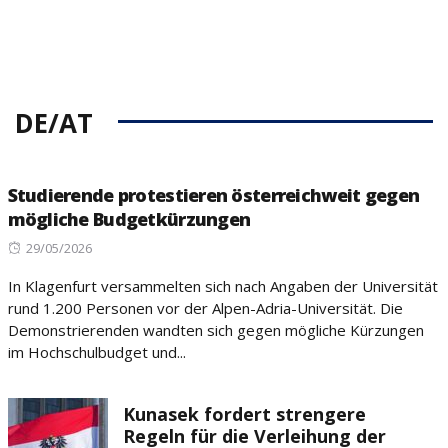
DE/AT
Studierende protestieren österreichweit gegen
mögliche Budgetkürzungen
Posted
29/05/2026
on
In Klagenfurt versammelten sich nach Angaben der Universität
rund 1.200 Personen vor der Alpen-Adria-Universität. Die
Demonstrierenden wandten sich gegen mögliche Kürzungen
im Hochschulbudget und...
Kunasek fordert strengere
Regeln für die Verleihung der