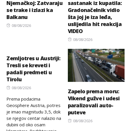
Njemačkoj: Zatvaraju
sastanak iz kupatila:
se trake i izlazi ka
Gradonačelnik vidio
Balkanu
šta joj je iza leđa,
uslijedila hit reakcija
Posted
08/08/2026
VIDEO
on
Posted
08/08/2026
on
Zemljotres u Austriji:
Tresli se kreveti i
padali predmeti u
Tirolu
Posted
08/08/2026
Zapelo prema moru:
on
Vikend gužve i udesi
Prema podacima
paralizovali auto-
Geosphere Austria, potres
je imao magnitudu 3,5, dok
puteve
se njegov centar nalazio na
Posted
08/08/2026
dubini od oko osam
on
kilometara. Podrhtavanje