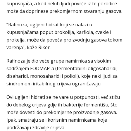
kupusnjača, a kod nekih ljudi povrće iz te porodice
može da doprinese prekomjernom stvaranju gasova.
“Rafinoza, ugljeni hidrat koji se nalazi u
kupusnjačama poput brokolija, karfiola, cvekle i
prokelja, može da poveća proizvodnju gasova tokom
varenja”, kaže Riker.
Rafinoza je dio veće grupe namirnica sa visokim
sadržajem FODMAP-a (fermentabilni oligosaharidi,
disaharidi, monosaharidi i polioli), koje neki ljudi sa
sindromom iritabilnog crijeva ograničavaju.
Ovi ugljeni hidrati se ne vare u potpunosti, već stižu
do debelog crijeva gdje ih bakterije fermentišu, što
može dovesti do prekomjerne proizvodnje gasova.
Ipak, smatraju se i korisnim namirnicama koje
podržavaju zdravlje crijeva.