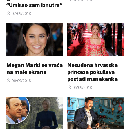
“Umirao sam iznutra”
on
Posted
07/09/2018
on
Megan Markl se vraća
Nesuđena hrvatska
na male ekrane
princeza pokušava
postati manekenka
Posted
06/09/2018
on
Posted
06/09/2018
on