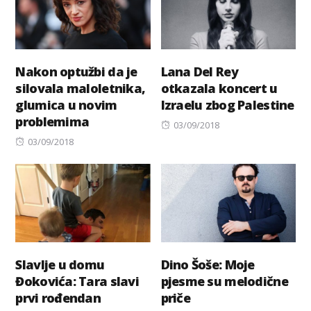
Nakon optužbi da je
Lana Del Rey
silovala maloletnika,
otkazala koncert u
glumica u novim
Izraelu zbog Palestine
problemima
Posted
03/09/2018
Posted
on
03/09/2018
on
Slavlje u domu
Dino Šoše: Moje
Đokovića: Tara slavi
pjesme su melodične
prvi rođendan
priče