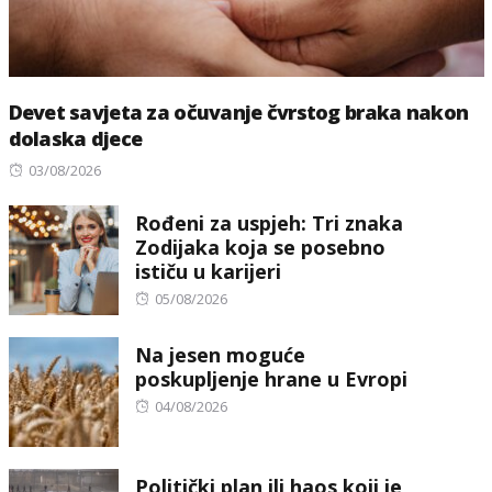
Devet savjeta za očuvanje čvrstog braka nakon
dolaska djece
Posted
03/08/2026
on
Rođeni za uspjeh: Tri znaka
Zodijaka koja se posebno
ističu u karijeri
Posted
05/08/2026
on
Na jesen moguće
poskupljenje hrane u Evropi
Posted
04/08/2026
on
Politički plan ili haos koji je