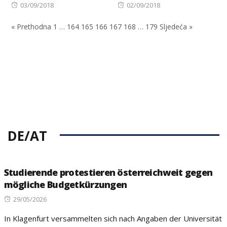
Posted
Posted
03/09/2018
02/09/2018
on
on
« Prethodna
1
…
164
165
166
167
168
…
179
Sljedeća »
DE/AT
Studierende protestieren österreichweit gegen
mögliche Budgetkürzungen
Posted
29/05/2026
on
In Klagenfurt versammelten sich nach Angaben der Universität