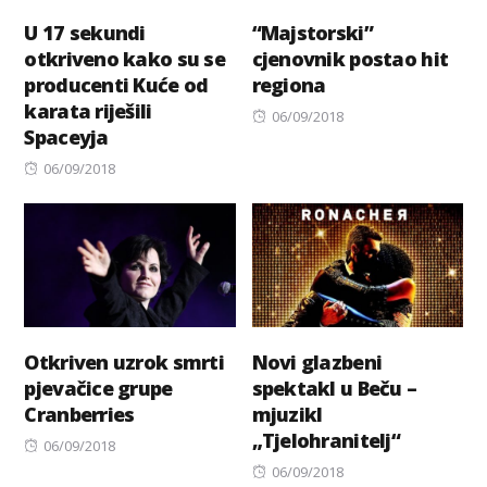
U 17 sekundi
“Majstorski”
otkriveno kako su se
cjenovnik postao hit
producenti Kuće od
regiona
karata riješili
Posted
06/09/2018
Spaceyja
on
Posted
06/09/2018
on
Otkriven uzrok smrti
Novi glazbeni
pjevačice grupe
spektakl u Beču –
Cranberries
mjuzikl
„Tjelohranitelj“
Posted
06/09/2018
on
Posted
06/09/2018