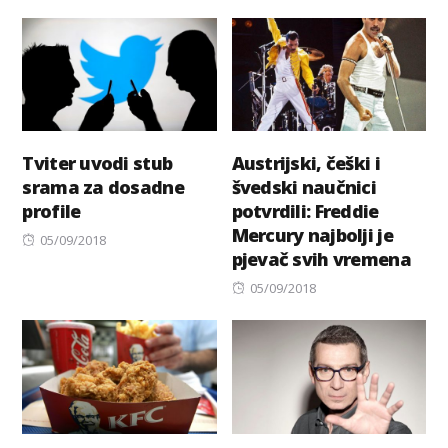
on
Tviter uvodi stub
Austrijski, češki i
srama za dosadne
švedski naučnici
profile
potvrdili: Freddie
Mercury najbolji je
Posted
05/09/2018
pjevač svih vremena
on
Posted
05/09/2018
on