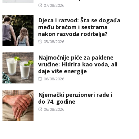
Posted
07/08/2026
on
Djeca i razvod: Šta se događa
među braćom i sestrama
nakon razvoda roditelja?
Posted
05/08/2026
on
Najmoćnije piće za paklene
vrućine: Hidrira kao voda, ali
daje više energije
Posted
06/08/2026
on
Njemački penzioneri rade i
do 74. godine
Posted
06/08/2026
on