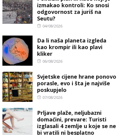
izmakao kontroli: Ko snosi
odgovornost za juriš na
Seutu?
Posted
04/08/2026
on
Da li naša planeta izgleda
kao krompir ili kao plavi
kliker
Posted
06/08/2026
on
Svjetske cijene hrane ponovo
porasle, evo i šta je najviše
poskupjelo
Posted
07/08/2026
on
Prljave plaže, neljubazni
domaćini, prevare: Turisti
izglasali 4 zemlje u koje se ne
bi vratili ni besplatno