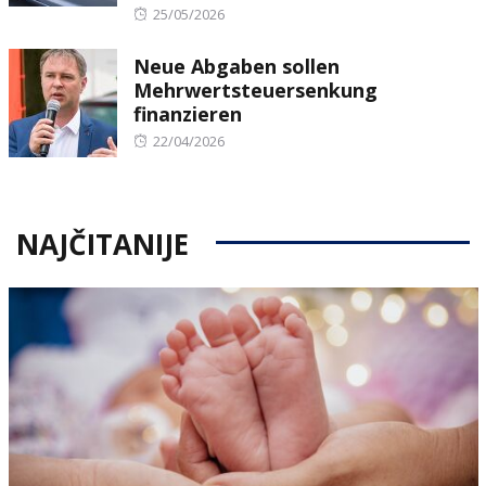
Posted
25/05/2026
on
Neue Abgaben sollen
Mehrwertsteuersenkung
finanzieren
Posted
22/04/2026
on
NAJČITANIJE