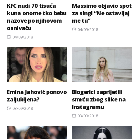
KFC nudi 70 tisuća
Massimo objavio spot
kuna onome tko bebu
za singl “Ne ostavljaj
nazove po njihovom
me tu”
osnivaču
Posted
04/09/2018
Posted
on
04/09/2018
on
Emina Jahović ponovo
Blogerici zaprijetili
zaljubljena?
smrću zbog slike na
Instagramu
Posted
03/09/2018
on
Posted
03/09/2018
on