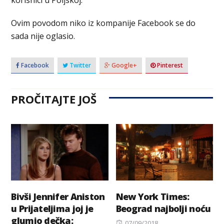
Ovim povodom niko iz kompanije Facebook se do
sada nije oglasio.
Facebook
Twitter
Google+
Pinterest
PROČITAJTE JOŠ
Bivši Jennifer Aniston
New York Times:
u Prijateljima joj je
Beograd najbolji noću
glumio dečka:
Posted
07/09/2018