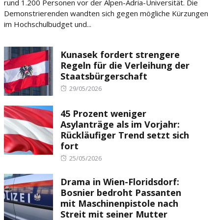
rund 1.200 Personen vor der Alpen-Adria-Universität. Die
Demonstrierenden wandten sich gegen mögliche Kürzungen
im Hochschulbudget und...
Kunasek fordert strengere
Regeln für die Verleihung der
Staatsbürgerschaft
Posted
29/05/2026
on
45 Prozent weniger
Asylanträge als im Vorjahr:
Rückläufiger Trend setzt sich
fort
Posted
25/05/2026
on
Drama in Wien-Floridsdorf:
Bosnier bedroht Passanten
mit Maschinenpistole nach
Streit mit seiner Mutter