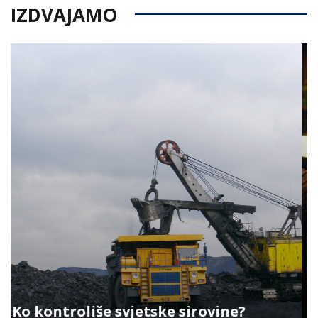
IZDVAJAMO
AI neće ugasiti sva radna mjesta: