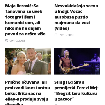
Maja Berović: Sa
Nesvakidašnja scena
fanovima se uvek
u Indiji: Vozač
fotografišem i
autobusa pustio
komuniciram, ali
majmuna da vozi
nikome ne dajem
(Video)
povod za nešto više
Posted
09/10/2018
Posted
on
09/10/2018
on
Prilično očuvana, ali
Sting i Ed Širan
proizvodi konstantnu
premijerki Terezi Mej:
buku: Britanac na
“Bregzit tera kulturu
eBay-u prodaje svoju
u zatvor”
djevojku