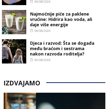
Posted
06/08/2026
on
Najmoćnije piće za paklene
vrućine: Hidrira kao voda, ali
daje više energije
Posted
06/08/2026
on
Djeca i razvod: Šta se događa
među braćom i sestrama
nakon razvoda roditelja?
Posted
05/08/2026
on
IZDVAJAMO