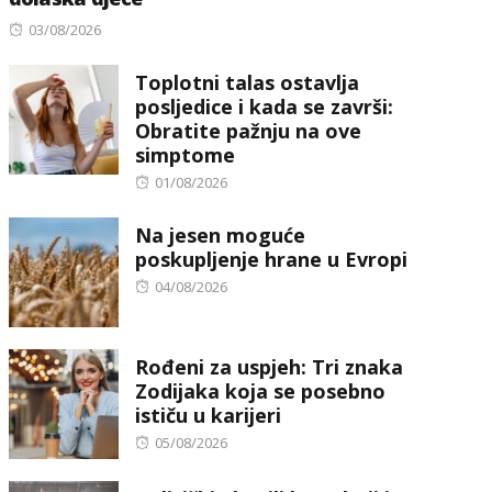
Posted
03/08/2026
on
Toplotni talas ostavlja
posljedice i kada se završi:
Obratite pažnju na ove
simptome
Posted
01/08/2026
on
Na jesen moguće
poskupljenje hrane u Evropi
Posted
04/08/2026
on
Rođeni za uspjeh: Tri znaka
Zodijaka koja se posebno
ističu u karijeri
Posted
05/08/2026
on