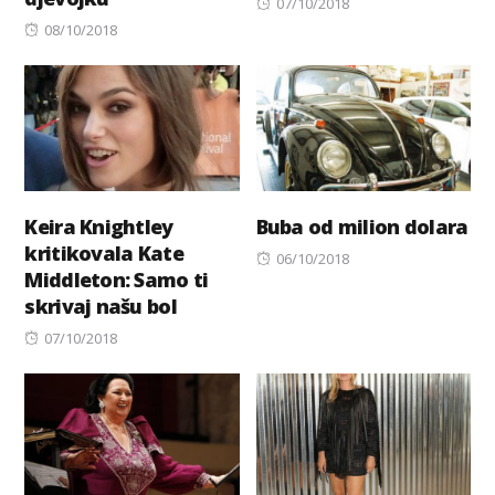
Posted
07/10/2018
Posted
on
08/10/2018
on
Keira Knightley
Buba od milion dolara
kritikovala Kate
Posted
06/10/2018
Middleton: Samo ti
on
skrivaj našu bol
Posted
07/10/2018
on