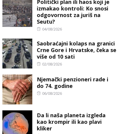
Politički plan ili haos koji je
izmakao kontroli: Ko snosi
odgovornost za juriš na
Seutu?
Posted
04/08/2026
on
Saobraćajni kolaps na granici
Crne Gore i Hrvatske, čeka se
više od 10 sati
Posted
02/08/2026
on
Njemački penzioneri rade i
do 74. godine
Posted
06/08/2026
on
Da li naša planeta izgleda
kao krompir ili kao plavi
kliker