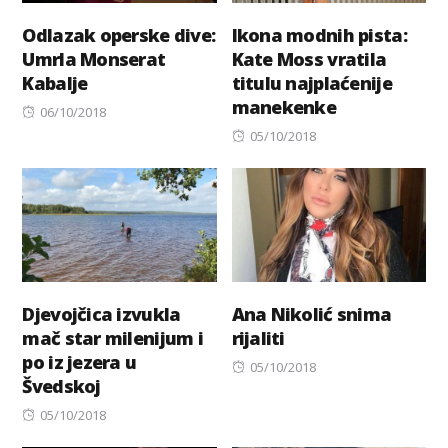
Odlazak operske dive:
Ikona modnih pista:
Umrla Monserat
Kate Moss vratila
Kabalje
titulu najplaćenije
manekenke
Posted
06/10/2018
on
Posted
05/10/2018
on
Djevojčica izvukla
Ana Nikolić snima
mač star milenijum i
rijaliti
po iz jezera u
Posted
05/10/2018
Švedskoj
on
Posted
05/10/2018
on