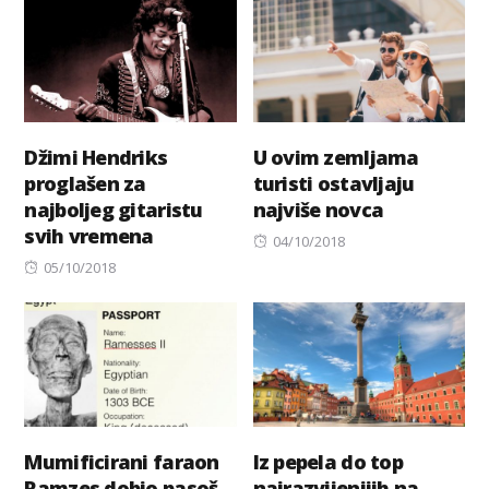
Džimi Hendriks
U ovim zemljama
proglašen za
turisti ostavljaju
najboljeg gitaristu
najviše novca
svih vremena
Posted
04/10/2018
Posted
on
05/10/2018
on
Mumificirani faraon
Iz pepela do top
Ramzes dobio pasoš
najrazvijenijih na