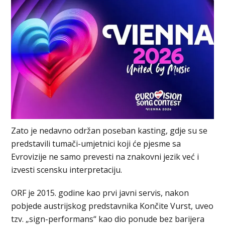
Zato je nedavno održan poseban kasting, gdje su se
predstavili tumači-umjetnici koji će pjesme sa
Evrovizije ne samo prevesti na znakovni jezik već i
izvesti scensku interpretaciju.
ORF je 2015. godine kao prvi javni servis, nakon
pobjede austrijskog predstavnika Končite Vurst, uveo
tzv. „sign-performans“ kao dio ponude bez barijera