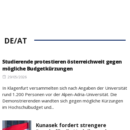
DE/AT
Studierende protestieren österreichweit gegen
mögliche Budgetkürzungen
Posted
29/05/2026
on
In Klagenfurt versammelten sich nach Angaben der Universität
rund 1.200 Personen vor der Alpen-Adria-Universität. Die
Demonstrierenden wandten sich gegen mögliche Kürzungen
im Hochschulbudget und...
Kunasek fordert strengere