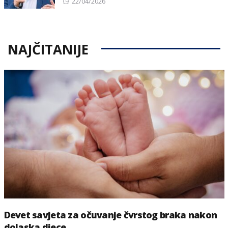
Posted
22/04/2026
on
NAJČITANIJE
Devet savjeta za očuvanje čvrstog braka nakon
dolaska djece