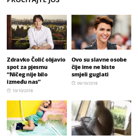
Zdravko Čolić objavio
Ovo su slavne osobe
spot za pjesmu
čije ime ne biste
“Ničeg nije bilo
smjeli guglati
između nas”
Posted
09/10/2018
Posted
on
10/10/2018
on