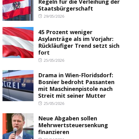
Regeln für die Verleihung der
Staatsbürgerschaft
Posted
29/05/2026
on
45 Prozent weniger
Asylanträge als im Vorjahr:
Rückläufiger Trend setzt sich
fort
Posted
25/05/2026
on
Drama in Wien-Floridsdorf:
Bosnier bedroht Passanten
mit Maschinenpistole nach
Streit mit seiner Mutter
Posted
25/05/2026
on
Neue Abgaben sollen
Mehrwertsteuersenkung
finanzieren