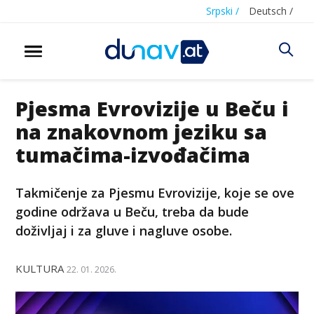
Srpski /
Deutsch /
Pjesma Evrovizije u Beču i
na znakovnom jeziku sa
tumačima-izvođačima
Takmičenje za Pjesmu Evrovizije, koje se ove
godine održava u Beču, treba da bude
doživljaj i za gluve i nagluve osobe.
KULTURA
22. 01. 2026.