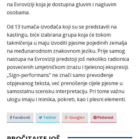
na Evroviziji koja je dostupna gluvim i nagluvim
osobama.
Od 13 tumača-izvođača koji su se predstavili na
kastingu, biće izabrana grupa koja će tokom
takmičenja u maju izvoditi pjesme pojedinih zemalja
na međunarodnom znakovnom jeziku. Prije samog
nastupa na Evroviziji predstoji još nekoliko radionica
posvećenih umjetničkom izrazu i tjelesnoj ekspresiji.
„Sign-performans“ ne znači samo prevođenje
otpjevanog teksta, već prenošenje cijele pjesme u
samostalnu scensku interpretaciju. Pri tome važnu
ulogu imaju i mimika, pokreti, kao i plesni elementi.
Facebook
Twitter
Google+
Pinterest
PROČITAJTE JOŠ