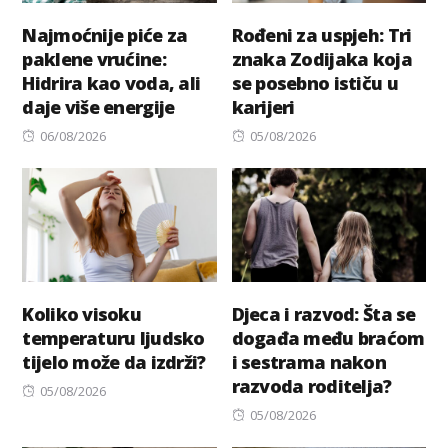
Najmoćnije piće za
Rođeni za uspjeh: Tri
paklene vrućine:
znaka Zodijaka koja
Hidrira kao voda, ali
se posebno ističu u
daje više energije
karijeri
Posted
Posted
06/08/2026
05/08/2026
on
on
Koliko visoku
Djeca i razvod: Šta se
temperaturu ljudsko
događa među braćom
tijelo može da izdrži?
i sestrama nakon
razvoda roditelja?
Posted
05/08/2026
on
Posted
05/08/2026
on