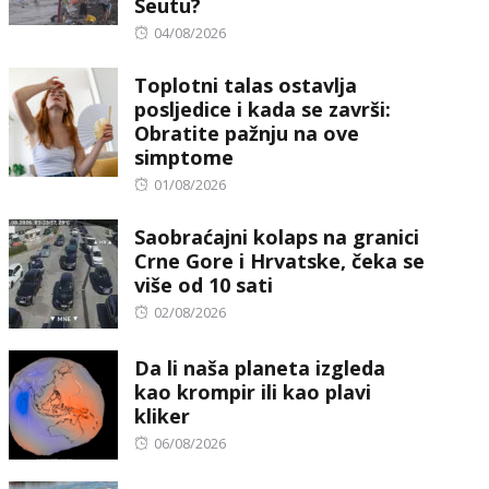
Seutu?
Posted
04/08/2026
on
Toplotni talas ostavlja
posljedice i kada se završi:
Obratite pažnju na ove
simptome
Posted
01/08/2026
on
Saobraćajni kolaps na granici
Crne Gore i Hrvatske, čeka se
više od 10 sati
Posted
02/08/2026
on
Da li naša planeta izgleda
kao krompir ili kao plavi
kliker
Posted
06/08/2026
on