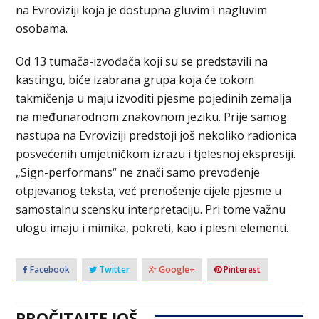
na Evroviziji koja je dostupna gluvim i nagluvim
osobama.
Od 13 tumača-izvođača koji su se predstavili na
kastingu, biće izabrana grupa koja će tokom
takmičenja u maju izvoditi pjesme pojedinih zemalja
na međunarodnom znakovnom jeziku. Prije samog
nastupa na Evroviziji predstoji još nekoliko radionica
posvećenih umjetničkom izrazu i tjelesnoj ekspresiji.
„Sign-performans“ ne znači samo prevođenje
otpjevanog teksta, već prenošenje cijele pjesme u
samostalnu scensku interpretaciju. Pri tome važnu
ulogu imaju i mimika, pokreti, kao i plesni elementi.
Facebook
Twitter
Google+
Pinterest
PROČITAJTE JOŠ