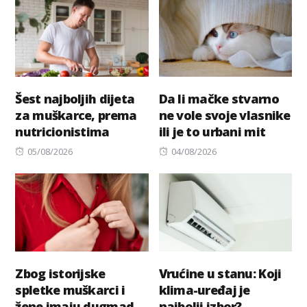
Šest najboljih dijeta
Da li mačke stvarno
za muškarce, prema
ne vole svoje vlasnike
nutricionistima
ili je to urbani mit
Posted
Posted
05/08/2026
04/08/2026
on
on
Zbog istorijske
Vrućine u stanu: Koji
spletke muškarci i
klima-uređaj je
žene imaju dugmad
najbolji izbor?