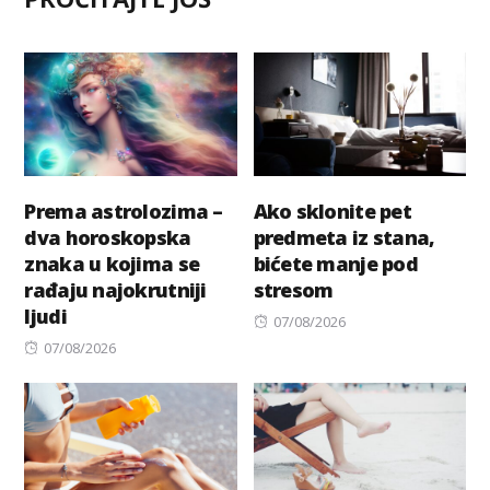
Prema astrolozima –
Ako sklonite pet
dva horoskopska
predmeta iz stana,
znaka u kojima se
bićete manje pod
rađaju najokrutniji
stresom
ljudi
Posted
07/08/2026
Posted
on
07/08/2026
on