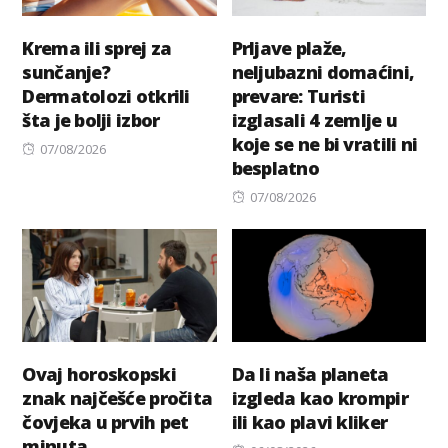
Krema ili sprej za
Prljave plaže,
sunčanje?
neljubazni domaćini,
Dermatolozi otkrili
prevare: Turisti
šta je bolji izbor
izglasali 4 zemlje u
koje se ne bi vratili ni
Posted
07/08/2026
besplatno
on
Posted
07/08/2026
on
Ovaj horoskopski
Da li naša planeta
znak najčešće pročita
izgleda kao krompir
čovjeka u prvih pet
ili kao plavi kliker
minuta