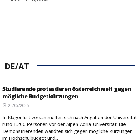
DE/AT
Studierende protestieren österreichweit gegen
mögliche Budgetkürzungen
Posted
29/05/2026
on
In Klagenfurt versammelten sich nach Angaben der Universität
rund 1.200 Personen vor der Alpen-Adria-Universität. Die
Demonstrierenden wandten sich gegen mögliche Kürzungen
im Hochschulbudget und...