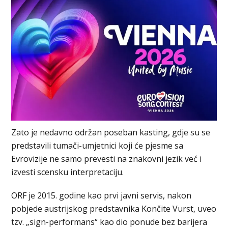
Zato je nedavno održan poseban kasting, gdje su se
predstavili tumači-umjetnici koji će pjesme sa
Evrovizije ne samo prevesti na znakovni jezik već i
izvesti scensku interpretaciju.
ORF je 2015. godine kao prvi javni servis, nakon
pobjede austrijskog predstavnika Končite Vurst, uveo
tzv. „sign-performans“ kao dio ponude bez barijera