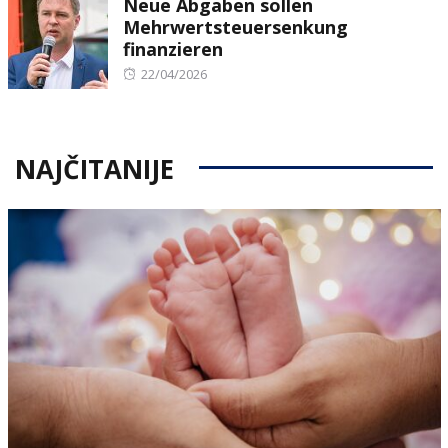
Neue Abgaben sollen
Mehrwertsteuersenkung
finanzieren
Posted
22/04/2026
on
NAJČITANIJE