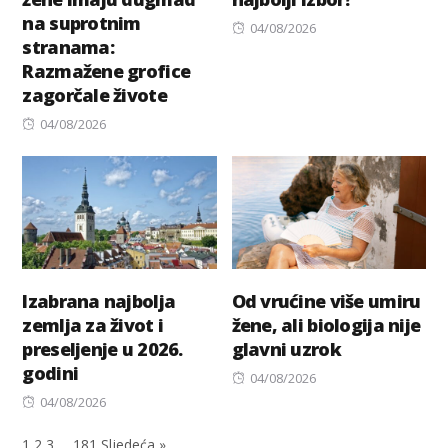
na suprotnim
Posted
04/08/2026
stranama:
on
Razmažene grofice
zagorčale živote
Posted
04/08/2026
on
Izabrana najbolja
Od vrućine više umiru
zemlja za život i
žene, ali biologija nije
preseljenje u 2026.
glavni uzrok
godini
Posted
04/08/2026
Posted
on
04/08/2026
on
1
2
3
…
181
Sljedeća »