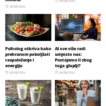
Posted
06/08/2026
Posted
on
06/08/2026
on
Psiholog otkriva kako
AI sve više radi
prehranom poboljšati
umjesto nas:
raspoloženje i
Postajemo li zbog
energiju
toga gluplji?
Posted
Posted
06/08/2026
06/08/2026
on
on