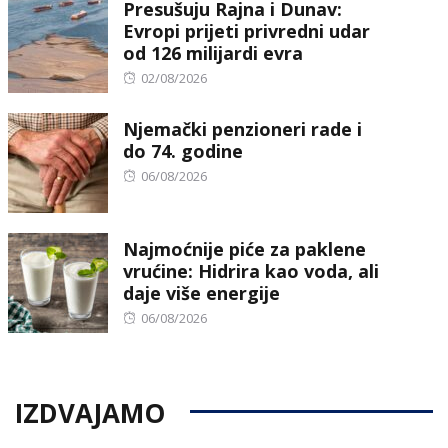
Presušuju Rajna i Dunav:
Evropi prijeti privredni udar
od 126 milijardi evra
Posted
02/08/2026
on
Njemački penzioneri rade i
do 74. godine
Posted
06/08/2026
on
Najmoćnije piće za paklene
vrućine: Hidrira kao voda, ali
daje više energije
Posted
06/08/2026
on
IZDVAJAMO