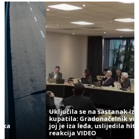
Uključila se na sastanak iz
kupatila: Gradonačelnik vidio šta
joj je iza leđa, uslijedila hit
reakcija VIDEO