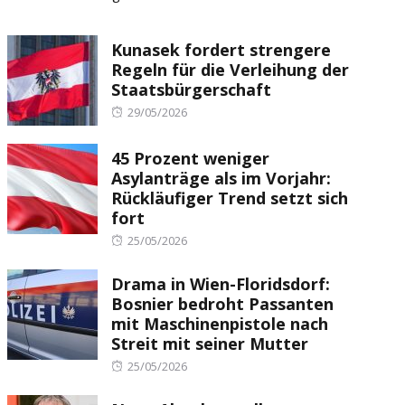
Kunasek fordert strengere
Regeln für die Verleihung der
Staatsbürgerschaft
Posted
29/05/2026
on
45 Prozent weniger
Asylanträge als im Vorjahr:
Rückläufiger Trend setzt sich
fort
Posted
25/05/2026
on
Drama in Wien-Floridsdorf:
Bosnier bedroht Passanten
mit Maschinenpistole nach
Streit mit seiner Mutter
Posted
25/05/2026
on