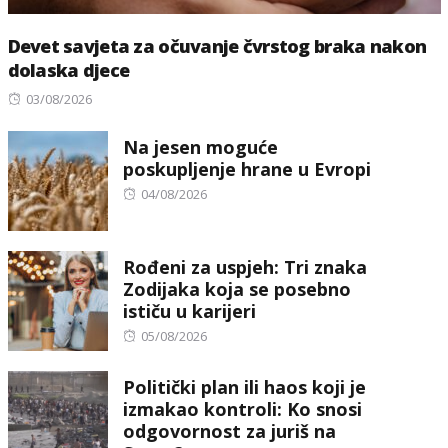
Devet savjeta za očuvanje čvrstog braka nakon
dolaska djece
Posted
03/08/2026
on
Na jesen moguće
poskupljenje hrane u Evropi
Posted
04/08/2026
on
Rođeni za uspjeh: Tri znaka
Zodijaka koja se posebno
ističu u karijeri
Posted
05/08/2026
on
Politički plan ili haos koji je
izmakao kontroli: Ko snosi
odgovornost za juriš na