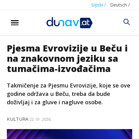
Srpski /
Deutsch /
Pjesma Evrovizije u Beču i
na znakovnom jeziku sa
tumačima-izvođačima
Takmičenje za Pjesmu Evrovizije, koje se ove
godine održava u Beču, treba da bude
doživljaj i za gluve i nagluve osobe.
KULTURA
22. 01. 2026.