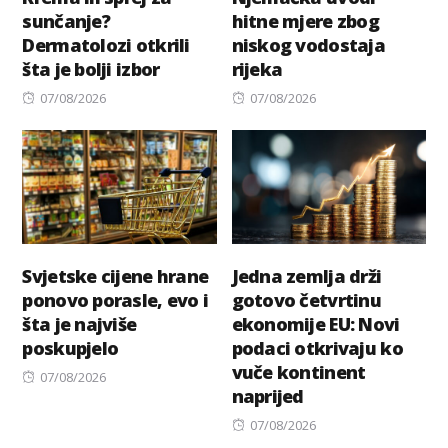
sunčanje?
hitne mjere zbog
Dermatolozi otkrili
niskog vodostaja
šta je bolji izbor
rijeka
Posted
Posted
07/08/2026
07/08/2026
on
on
Svjetske cijene hrane
Jedna zemlja drži
ponovo porasle, evo i
gotovo četvrtinu
šta je najviše
ekonomije EU: Novi
poskupjelo
podaci otkrivaju ko
vuče kontinent
Posted
07/08/2026
naprijed
on
Posted
07/08/2026
on