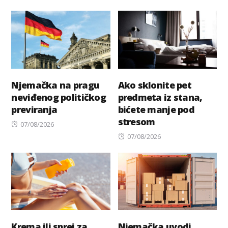
on
Njemačka na pragu
Ako sklonite pet
neviđenog političkog
predmeta iz stana,
previranja
bićete manje pod
stresom
Posted
07/08/2026
on
Posted
07/08/2026
on
Krema ili sprej za
Njemačka uvodi