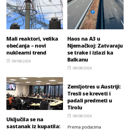
Mali reaktori, velika
Haos na A3 u
obećanja – novi
Njemačkoj: Zatvaraju
nuklearni trend
se trake i izlazi ka
Balkanu
Posted
09/08/2026
on
Posted
08/08/2026
on
Zemljotres u Austriji:
Tresli se kreveti i
padali predmeti u
Tirolu
Posted
08/08/2026
Uključila se na
on
sastanak iz kupatila:
Prema podacima