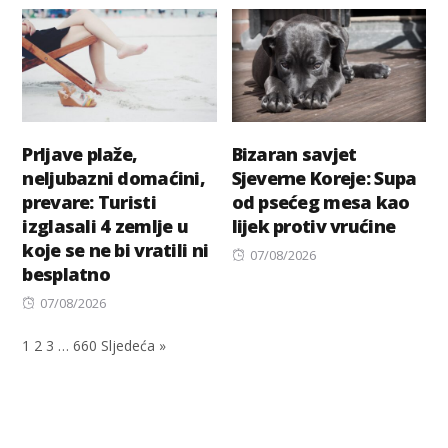
Prljave plaže,
Bizaran savjet
neljubazni domaćini,
Sjeverne Koreje: Supa
prevare: Turisti
od psećeg mesa kao
izglasali 4 zemlje u
lijek protiv vrućine
koje se ne bi vratili ni
Posted
07/08/2026
besplatno
on
Posted
07/08/2026
on
1
2
3
…
660
Sljedeća »