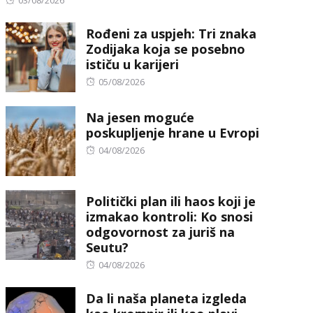
03/08/2026
on
Rođeni za uspjeh: Tri znaka
Zodijaka koja se posebno
ističu u karijeri
Posted
05/08/2026
on
Na jesen moguće
poskupljenje hrane u Evropi
Posted
04/08/2026
on
Politički plan ili haos koji je
izmakao kontroli: Ko snosi
odgovornost za juriš na
Seutu?
Posted
04/08/2026
on
Da li naša planeta izgleda