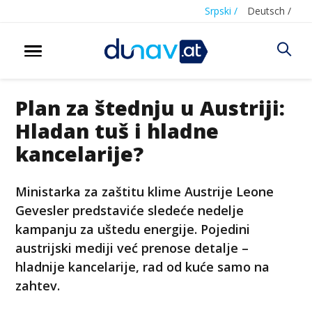
Srpski /
Deutsch /
Plan za štednju u Austriji:
Hladan tuš i hladne
kancelarije?
Ministarka za zaštitu klime Austrije Leone
Gevesler predstaviće sledeće nedelje
kampanju za uštedu energije. Pojedini
austrijski mediji već prenose detalje –
hladnije kancelarije, rad od kuće samo na
zahtev.