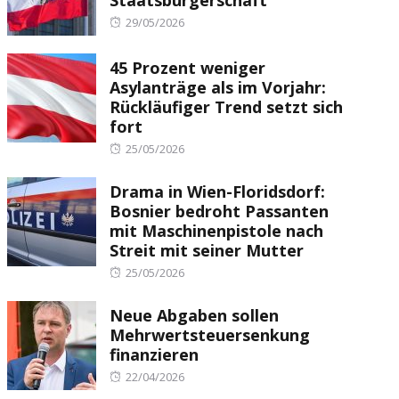
Staatsbürgerschaft
Posted
29/05/2026
on
45 Prozent weniger
Asylanträge als im Vorjahr:
Rückläufiger Trend setzt sich
fort
Posted
25/05/2026
on
Drama in Wien-Floridsdorf:
Bosnier bedroht Passanten
mit Maschinenpistole nach
Streit mit seiner Mutter
Posted
25/05/2026
on
Neue Abgaben sollen
Mehrwertsteuersenkung
finanzieren
Posted
22/04/2026
on