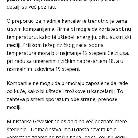
detalji su već poznati.
O preporuci za hladnije kancelarije trenutno je tema
u svim kompanijama. Firme bi mogle da koriste sobnu
temperaturu, kako bi uštedeli energiju, pišu austrijski
mediji. Prilikom težeg fizičkog rada, sobna
temperatura mora biti najmanje 12 stepeni Celzijusa,
pri radu sa umerenim fizičkim naprezanjem 18, a u
normalnim uslovima 19 stepeni.
Kompanije ne mogu da primoraju zaposlene da rade
od kuće, kako bi uštedeli troškove u kancelariji. To
zahteva pismeni sporazum obe strane, prenose
mediji.
Ministarka Gevesler se oslanja na već poznate mere
štedenje. „Domaćinstva imaju dosta saveta koje
verovatno znamo od naših baka i deka, koji su vodili