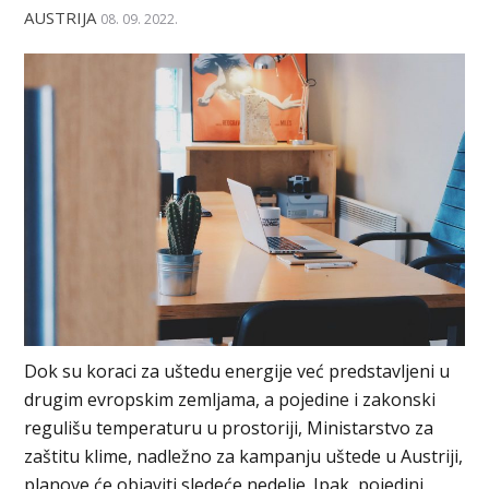
AUSTRIJA
08. 09. 2022.
Dok su koraci za uštedu energije već predstavljeni u
drugim evropskim zemljama, a pojedine i zakonski
regulišu temperaturu u prostoriji, Ministarstvo za
zaštitu klime, nadležno za kampanju uštede u Austriji,
planove će objaviti sledeće nedelje. Ipak, pojedini