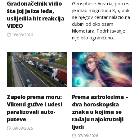
Gradonačelnik vidio
Geosphere Austria, potres
je imao magnitudu 3,5, dok
šta joj je iza leđa,
se njegov centar nalazio na
uslijedila hit reakcija
dubini od oko osam
VIDEO
kilometara. Podrhtavanje
Posted
08/08/2026
nije bilo ograničeno...
on
Zapelo prema moru:
Prema astrolozima –
Vikend gužve i udesi
dva horoskopska
paralizovali auto-
znaka u kojima se
puteve
rađaju najokrutniji
ljudi
Posted
08/08/2026
on
Posted
07/08/2026