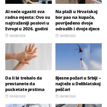
AI neće ugasiti sva
Na plaži u Hrvatskoj
radna mjesta: Ovo su
bor pao na kupače,
najtraženiji poslovi u
povrijeđeno dvoje
Evropi u 2026. godini
odraslih i dvoje djece
Posted
Posted
09/08/2026
09/08/2026
on
on
Da li bi trebalo da
Bjesne požari u Srbiji –
prestanete da
najteže u Deliblatskoj
pucketate prstima
peščari
Posted
Posted
09/08/2026
09/08/2026
on
on