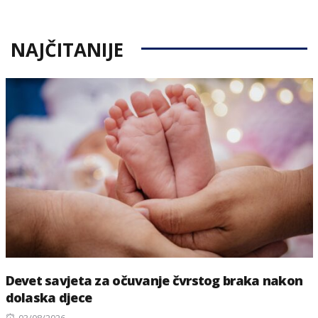
NAJČITANIJE
Devet savjeta za očuvanje čvrstog braka nakon
dolaska djece
Posted