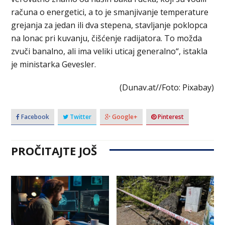
računa o energetici, a to je smanjivanje temperature
grejanja za jedan ili dva stepena, stavljanje poklopca
na lonac pri kuvanju, čišćenje radijatora. To možda
zvuči banalno, ali ima veliki uticaj generalno“, istakla
je ministarka Gevesler.
(Dunav.at//Foto: Pixabay)
Facebook
Twitter
Google+
Pinterest
PROČITAJTE JOŠ