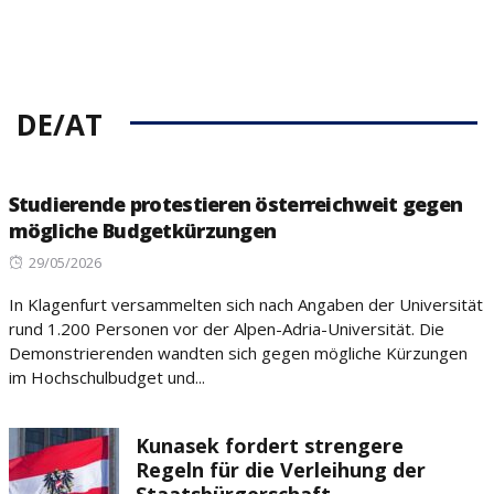
DE/AT
Studierende protestieren österreichweit gegen
mögliche Budgetkürzungen
Posted
29/05/2026
on
In Klagenfurt versammelten sich nach Angaben der Universität
rund 1.200 Personen vor der Alpen-Adria-Universität. Die
Demonstrierenden wandten sich gegen mögliche Kürzungen
im Hochschulbudget und...
Kunasek fordert strengere
Regeln für die Verleihung der