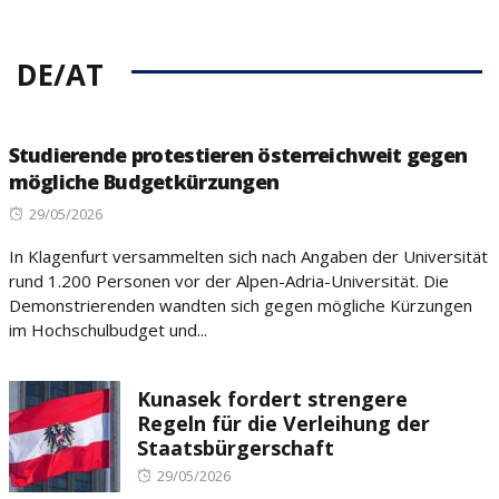
DE/AT
Studierende protestieren österreichweit gegen
mögliche Budgetkürzungen
Posted
29/05/2026
on
In Klagenfurt versammelten sich nach Angaben der Universität
rund 1.200 Personen vor der Alpen-Adria-Universität. Die
Demonstrierenden wandten sich gegen mögliche Kürzungen
im Hochschulbudget und...
Kunasek fordert strengere
Regeln für die Verleihung der
Staatsbürgerschaft
Posted
29/05/2026