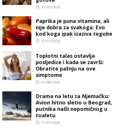
Posted
31/07/2026
on
Paprika je puna vitamina, ali
nije dobra za svakoga: Evo
kod koga ipak izaziva tegobe
Posted
31/07/2026
on
Toplotni talas ostavlja
posljedice i kada se završi:
Obratite pažnju na ove
simptome
Posted
01/08/2026
on
Drama na letu za Njemačku:
Avion hitno sletio u Beograd,
putnika našli nepomičnog u
toaletu
Posted
31/07/2026
on