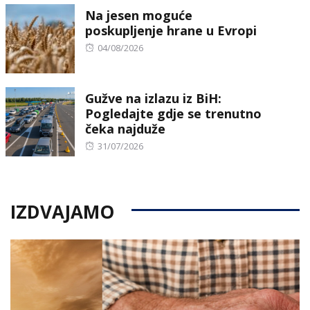
Na jesen moguće
poskupljenje hrane u Evropi
Posted
04/08/2026
on
Gužve na izlazu iz BiH:
Pogledajte gdje se trenutno
čeka najduže
Posted
31/07/2026
on
IZDVAJAMO