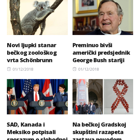
Novi ljupki stanar
Preminuo bivši
bečkog zoološkog
američki predsjednik
vrta Schönbrunn
George Bush stariji
Posted
Posted
01/12/2018
01/12/2018
on
on
SAD, Kanada i
Na bečkoj Gradskoj
Meksiko potpisali
skupštini razapeta
sporazum o slobodnoj
zastava povodom