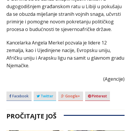
dugogodišnjem građanskom ratu u Libiji u pokušaju
da se obuzda miješanje stranih vojnih snaga, učvrsti
primirje i pomogne novom pokretanju političkog
procesa o budućnosti te sjevernoafričke države.
Kancelarka Angela Merkel pozvala je lidere 12
zemalja, kao i Ujedinjene nacije, Evropsku uniju,
Afričku uniju i Arapsku ligu na samit u glavnom gradu
Njemačke.
(Agencije)
Facebook
Twitter
Google+
Pinterest
PROČITAJTE JOŠ