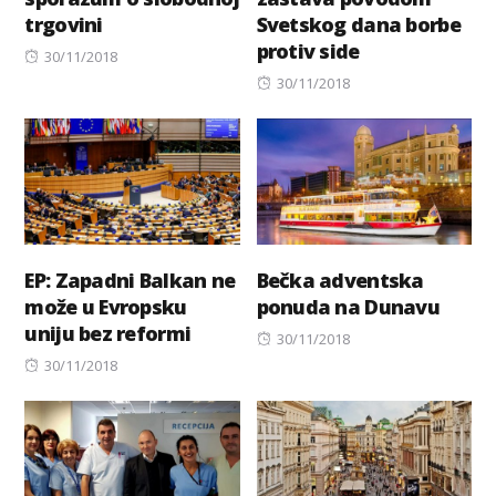
trgovini
Svetskog dana borbe
protiv side
Posted
30/11/2018
on
Posted
30/11/2018
on
EP: Zapadni Balkan ne
Bečka adventska
može u Evropsku
ponuda na Dunavu
uniju bez reformi
Posted
30/11/2018
Posted
on
30/11/2018
on