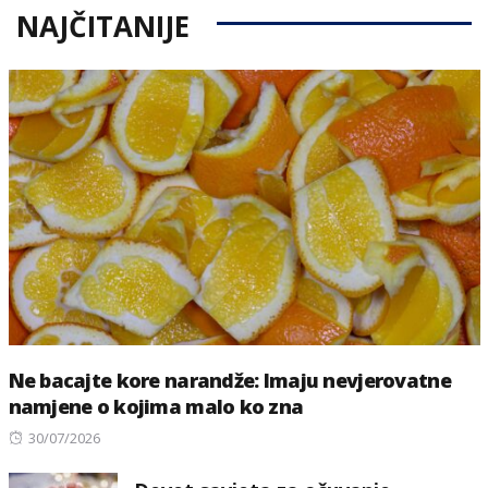
NAJČITANIJE
Ne bacajte kore narandže: Imaju nevjerovatne
namjene o kojima malo ko zna
Posted
30/07/2026
on