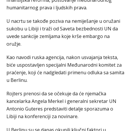
finansijska reforma, poštovanje međunarodnog
humanitarnog prava i ljudskih prava.
U nacrtu se takođe poziva na nemiješanje u oružani
sukobu u Libiji i traži od Saveta bezbednosti UN da
uvede sankcije zemljama koje krše embargo na
oružje.
Kao navodi ruska agencija, nakon usvajanja teksta,
biće uspostavljen specijalni Međunarodni komitet za
praćenje, koji će nadgledati primenu odluka sa samita
u Berlinu.
Rojters prenosi da se očekuje da će njemačka
kancelarka Angela Merkel i generalni sekretar UN
Antonio Guteres predstaviti detalje sporazuma o
Libiji na konferenciji za novinare.
U Berlinu su se danas okupili ključni faktori u