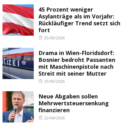
on
45 Prozent weniger
Asylanträge als im Vorjahr:
Rückläufiger Trend setzt sich
fort
Posted
25/05/2026
on
Drama in Wien-Floridsdorf:
Bosnier bedroht Passanten
mit Maschinenpistole nach
Streit mit seiner Mutter
Posted
25/05/2026
on
Neue Abgaben sollen
Mehrwertsteuersenkung
finanzieren
Posted
22/04/2026
on