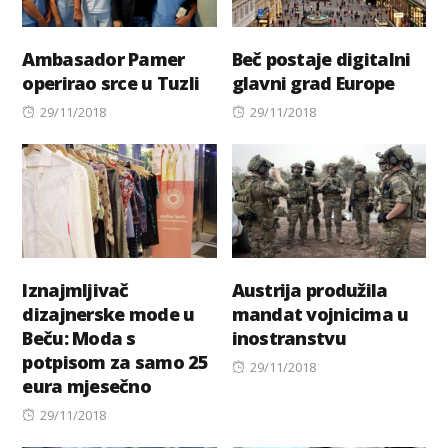
Ambasador Pamer
Beč postaje digitalni
operirao srce u Tuzli
glavni grad Europe
Posted
Posted
29/11/2018
29/11/2018
on
on
Iznajmljivač
Austrija produžila
dizajnerske mode u
mandat vojnicima u
Beču: Moda s
inostranstvu
potpisom za samo 25
Posted
29/11/2018
eura mjesečno
on
Posted
29/11/2018
on