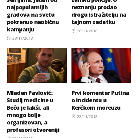
najpopularnijih
neznanju prodao
gradova na svetu
drogu istražitelju na
pokrenuo neobičnu
tajnom zadatku
kampanju
Posted
28/11/2018
Posted
on
28/11/2018
on
Mladen Pavlović:
Prvi komentar Putina
Studij medicine u
o incidentu u
Beču je lakši, ali
Kerčkom moreuzu
mnogo bolje
Posted
28/11/2018
organizovan, a
on
profesori otvoreniji