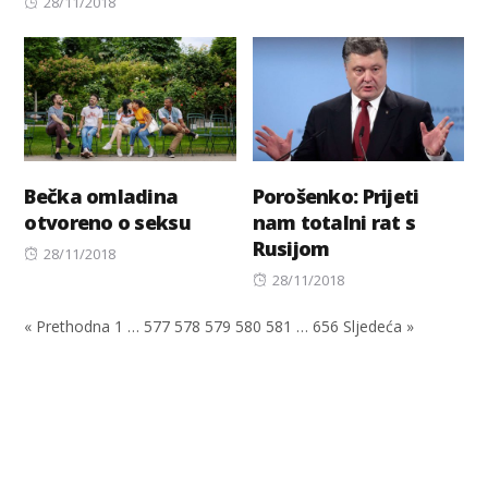
Posted
28/11/2018
on
Bečka omladina
Porošenko: Prijeti
otvoreno o seksu
nam totalni rat s
Rusijom
Posted
28/11/2018
on
Posted
28/11/2018
on
« Prethodna
1
…
577
578
579
580
581
…
656
Sljedeća »