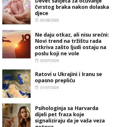
Devet savjeta za očuvanje
čvrstog braka nakon dolaska
djece
Posted
03/08/2026
on
Ne daju otkaz, ali nisu srećni:
Novi trend na tržištu rada
otkriva zašto ljudi ostaju na
poslu koji ne vole
Posted
30/07/2026
on
Ratovi u Ukrajini i Iranu se
opasno prepliću
Posted
31/07/2026
on
Psihologinja sa Harvarda
dijeli pet fraza koje
signaliziraju da je vaša veza
gotova