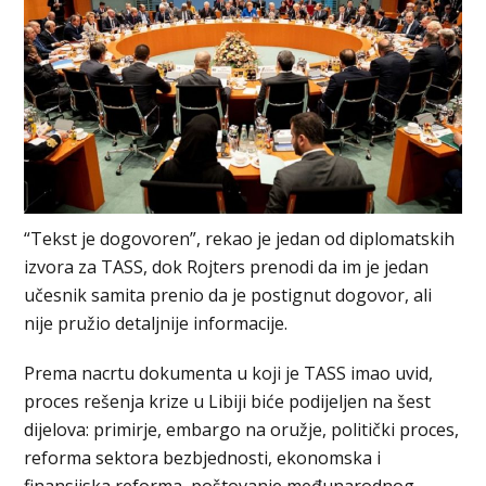
“Tekst je dogovoren”, rekao je jedan od diplomatskih
izvora za TASS, dok Rojters prenodi da im je jedan
učesnik samita prenio da je postignut dogovor, ali
nije pružio detaljnije informacije.
Prema nacrtu dokumenta u koji je TASS imao uvid,
proces rešenja krize u Libiji biće podijeljen na šest
dijelova: primirje, embargo na oružje, politički proces,
reforma sektora bezbjednosti, ekonomska i