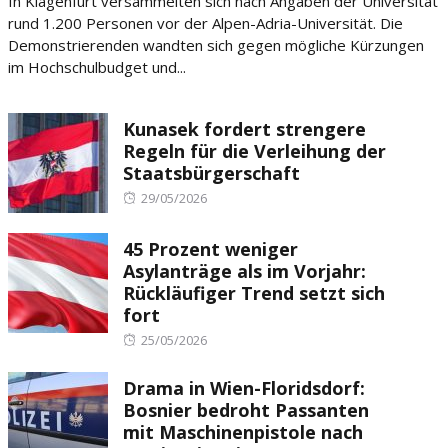
In Klagenfurt versammelten sich nach Angaben der Universität
rund 1.200 Personen vor der Alpen-Adria-Universität. Die
Demonstrierenden wandten sich gegen mögliche Kürzungen
im Hochschulbudget und...
Kunasek fordert strengere
Regeln für die Verleihung der
Staatsbürgerschaft
Posted
29/05/2026
on
45 Prozent weniger
Asylanträge als im Vorjahr:
Rückläufiger Trend setzt sich
fort
Posted
25/05/2026
on
Drama in Wien-Floridsdorf:
Bosnier bedroht Passanten
mit Maschinenpistole nach