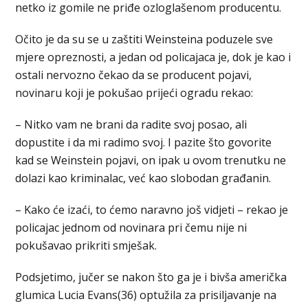
netko iz gomile ne priđe ozloglašenom producentu.
Očito je da su se u zaštiti Weinsteina poduzele sve
mjere opreznosti, a jedan od policajaca je, dok je kao i
ostali nervozno čekao da se producent pojavi,
novinaru koji je pokušao prijeći ogradu rekao:
– Nitko vam ne brani da radite svoj posao, ali
dopustite i da mi radimo svoj. I pazite što govorite
kad se Weinstein pojavi, on ipak u ovom trenutku ne
dolazi kao kriminalac, već kao slobodan građanin.
– Kako će izaći, to ćemo naravno još vidjeti – rekao je
policajac jednom od novinara pri čemu nije ni
pokušavao prikriti smješak.
Podsjetimo, jučer se nakon što ga je i bivša američka
glumica Lucia Evans(36) optužila za prisiljavanje na