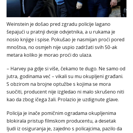
Weinstein je došao pred zgradu policije lagano
šepajući u pratnji dvoje odvjetnika, a u rukama je
nosio knjige i spise. Pokušao je nasmijan proći pored
mnoštva, no osmjeh nije uspio zadržati svih 50-ak
metara koliko je morao proći do ulaza.
– Harvey pa gdje si više, čekamo te dugo. Ne samo od
jutra, godinama već – vikali su mu okupljeni građani.
S obzirom na brojne optužbe s kojima se mora
suočiti, producent nije izgledao ni malo skrušeno niti
kao da zbog ičega žali. Prolazio je uzdignute glave.
Policija je inače pomičnim ogradama okupljenima
blokirala pristup filmskom producentu, a desetak
ljudi iz osiguranja je, zajedno s policajcima, pazilo da