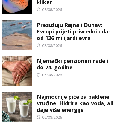
kliker
Posted
06/08/2026
on
Presušuju Rajna i Dunav:
Evropi prijeti privredni udar
od 126 milijardi evra
Posted
02/08/2026
on
Njemački penzioneri rade i
do 74. godine
Posted
06/08/2026
on
Najmoćnije piće za paklene
vrućine: Hidrira kao voda, ali
daje više energije
Posted
06/08/2026
on