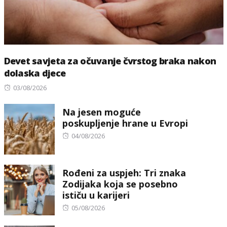
Devet savjeta za očuvanje čvrstog braka nakon
dolaska djece
Posted
03/08/2026
on
Na jesen moguće
poskupljenje hrane u Evropi
Posted
04/08/2026
on
Rođeni za uspjeh: Tri znaka
Zodijaka koja se posebno
ističu u karijeri
Posted
05/08/2026
on