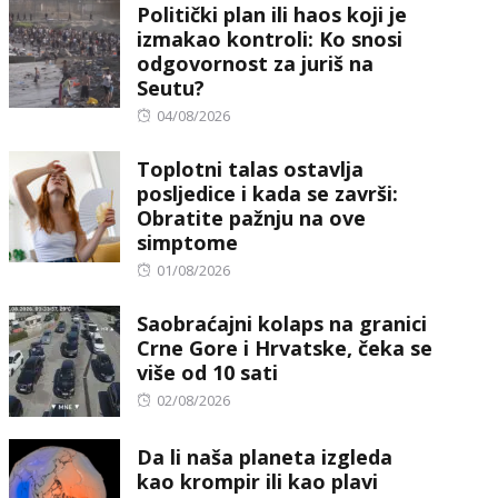
Politički plan ili haos koji je
izmakao kontroli: Ko snosi
odgovornost za juriš na
Seutu?
Posted
04/08/2026
on
Toplotni talas ostavlja
posljedice i kada se završi:
Obratite pažnju na ove
simptome
Posted
01/08/2026
on
Saobraćajni kolaps na granici
Crne Gore i Hrvatske, čeka se
više od 10 sati
Posted
02/08/2026
on
Da li naša planeta izgleda
kao krompir ili kao plavi