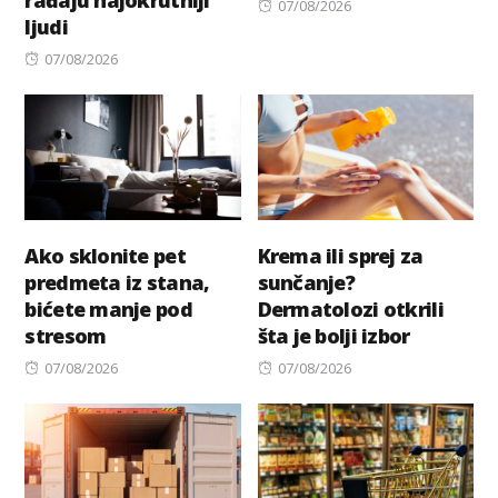
Posted
07/08/2026
ljudi
on
Posted
07/08/2026
on
Ako sklonite pet
Krema ili sprej za
predmeta iz stana,
sunčanje?
bićete manje pod
Dermatolozi otkrili
stresom
šta je bolji izbor
Posted
Posted
07/08/2026
07/08/2026
on
on