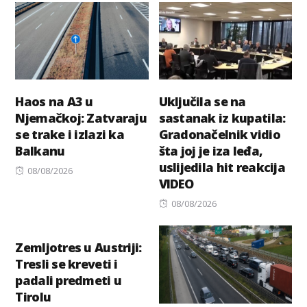
Haos na A3 u
Uključila se na
Njemačkoj: Zatvaraju
sastanak iz kupatila:
se trake i izlazi ka
Gradonačelnik vidio
Balkanu
šta joj je iza leđa,
uslijedila hit reakcija
Posted
08/08/2026
VIDEO
on
Posted
08/08/2026
on
Zemljotres u Austriji:
Tresli se kreveti i
padali predmeti u
Tirolu