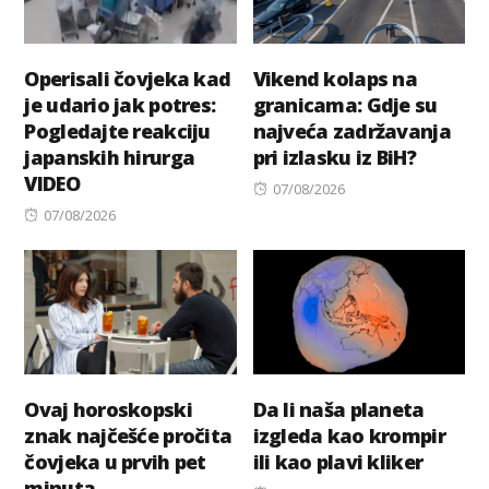
Operisali čovjeka kad
Vikend kolaps na
je udario jak potres:
granicama: Gdje su
Pogledajte reakciju
najveća zadržavanja
japanskih hirurga
pri izlasku iz BiH?
VIDEO
Posted
07/08/2026
Posted
on
07/08/2026
on
Ovaj horoskopski
Da li naša planeta
znak najčešće pročita
izgleda kao krompir
čovjeka u prvih pet
ili kao plavi kliker
minuta