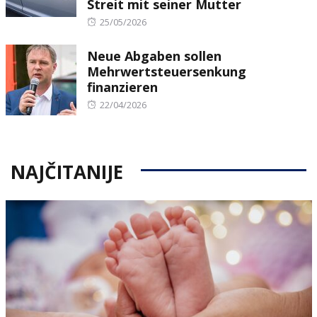
Streit mit seiner Mutter
Posted
25/05/2026
on
Neue Abgaben sollen
Mehrwertsteuersenkung
finanzieren
Posted
22/04/2026
on
NAJČITANIJE