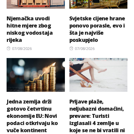
Njemačka uvodi
Svjetske cijene hrane
hitne mjere zbog
ponovo porasle, evo i
niskog vodostaja
šta je najviše
rijeka
poskupjelo
Posted
Posted
07/08/2026
07/08/2026
on
on
Jedna zemlja drži
Prljave plaže,
gotovo četvrtinu
neljubazni domaćini,
ekonomije EU: Novi
prevare: Turisti
podaci otkrivaju ko
izglasali 4 zemlje u
vuče kontinent
koje se ne bi vratili ni