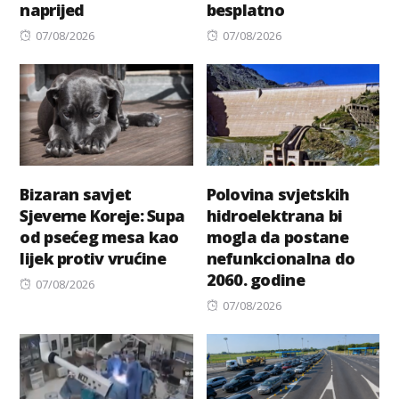
naprijed
besplatno
Posted
Posted
07/08/2026
07/08/2026
on
on
Bizaran savjet
Polovina svjetskih
Sjeverne Koreje: Supa
hidroelektrana bi
od psećeg mesa kao
mogla da postane
lijek protiv vrućine
nefunkcionalna do
2060. godine
Posted
07/08/2026
on
Posted
07/08/2026
on