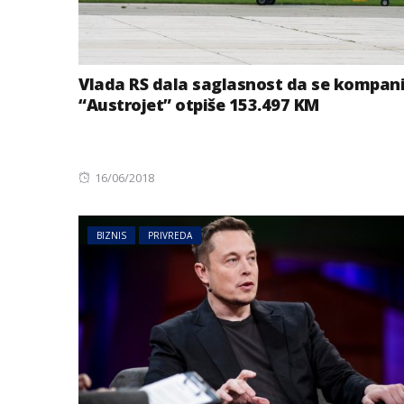
Vlada RS dala saglasnost da se kompani
“Austrojet” otpiše 153.497 KM
Posted
16/06/2018
on
BIZNIS
PRIVREDA