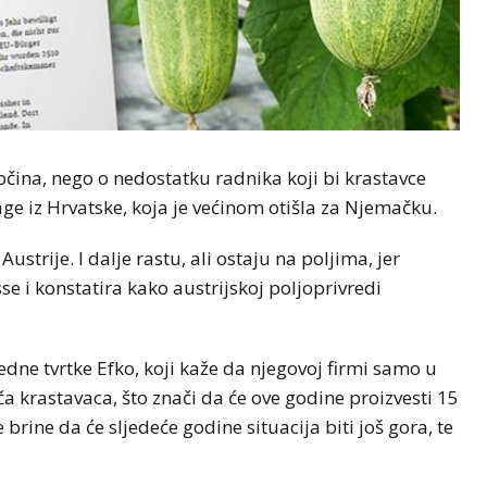
tetočina, nego o nedostatku radnika koji bi krastavce
age iz Hrvatske, koja je većinom otišla za Njemačku.
strije. I dalje rastu, ali ostaju na poljima, jer
esse i konstatira kako austrijskoj poljoprivredi
edne tvrtke Efko, koji kaže da njegovoj firmi samo u
a krastavaca, što znači da će ove godine proizvesti 15
rine da će sljedeće godine situacija biti još gora, te