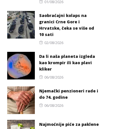
Posted
01/08/2026
on
Saobraćajni kolaps na
granici Crne Gore i
Hrvatske, čeka se više od
10 sati
Posted
02/08/2026
on
Da li naša planeta izgleda
kao krompir ili kao plavi
kliker
Posted
06/08/2026
on
Njemački penzioneri rade i
do 74. godine
Posted
06/08/2026
on
Najmoćnije piće za paklene