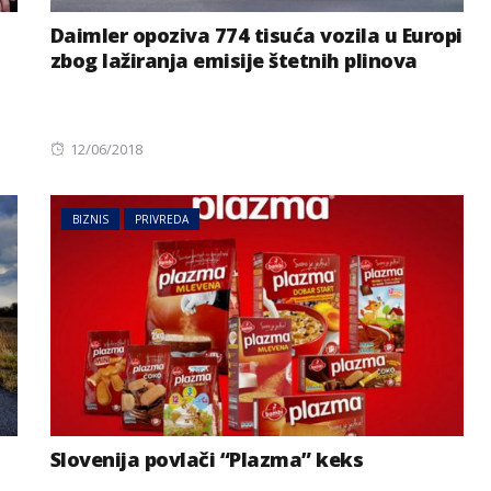
Daimler opoziva 774 tisuća vozila u Europi
zbog lažiranja emisije štetnih plinova
Posted
12/06/2018
on
BIZNIS
PRIVREDA
Slovenija povlači “Plazma” keks