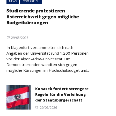
NEWS
ÖSTERREICH
Studierende protestieren
österreichweit gegen mögliche
Budgetkürzungen
Posted
29/05/2026
on
In Klagenfurt versammelten sich nach
Angaben der Universität rund 1.200 Personen
vor der Alpen-Adria-Universität. Die
Demonstrierenden wandten sich gegen
mögliche Kürzungen im Hochschulbudget und...
Kunasek fordert strengere
Regeln für die Verleihung
der Staatsbürgerschaft
Posted
29/05/2026
on