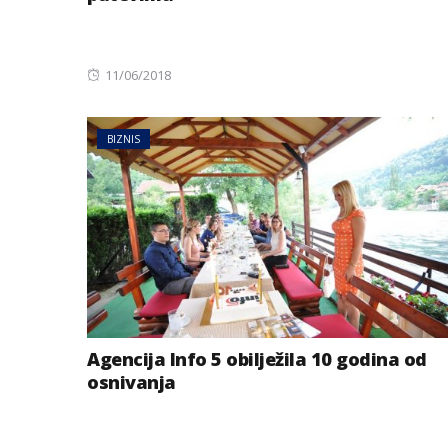
Posted
11/06/2018
on
BIZNIS
BIZNIS
Energetski probl
niskog vodostaj
Agencija Info 5 obilježila 10 godina od
osnivanja