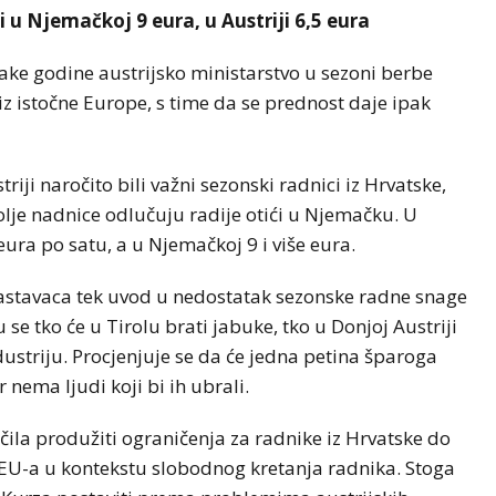
 u Njemačkoj 9 eura, u Austriji 6,5 eura
ake godine austrijsko ministarstvo u sezoni berbe
z istočne Europe, s time da se prednost daje ipak
ji naročito bili važni sezonski radnici iz Hrvatske,
lje nadnice odlučuju radije otići u Njemačku. U
eura po satu, a u Njemačkoj 9 i više eura.
rastavaca tek uvod u nedostatak sezonske radne snage
se tko će u Tirolu brati jabuke, tko u Donjoj Austriji
dustriju. Procjenjuje se da će jedna petina šparoga
 nema ljudi koji bi ih ubrali.
čila produžiti ograničenja za radnike iz Hrvatske do
EU-a u kontekstu slobodnog kretanja radnika. Stoga