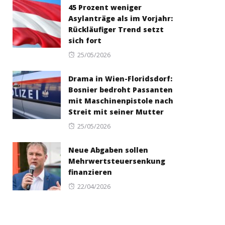
45 Prozent weniger
Asylanträge als im Vorjahr:
Rückläufiger Trend setzt
sich fort
Posted
25/05/2026
on
Drama in Wien-Floridsdorf:
Bosnier bedroht Passanten
mit Maschinenpistole nach
Streit mit seiner Mutter
Posted
25/05/2026
on
Neue Abgaben sollen
Mehrwertsteuersenkung
finanzieren
Posted
22/04/2026
on