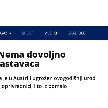
GAZIN
SPORT
VODIČI
GRAD BEČ
: Nema dovoljno
rastavaca
a je u Austriji ugrožen ovogodišnji urod
joprivrednici, i to iz pomalo