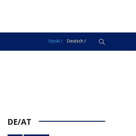
Srpski /
Deutsch /
DE/AT