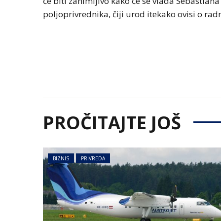
će biti zanimljivo kako će se vlada Sebastian
poljoprivrednika, čiji urod itekako ovisi o rad
PROČITAJTE JOŠ
BIZNIS
PRIVREDA