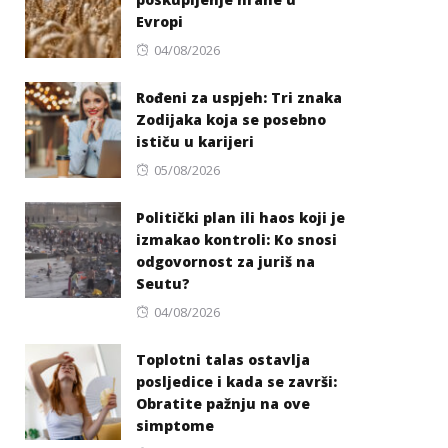
Evropi
Posted
04/08/2026
on
Rođeni za uspjeh: Tri znaka
Zodijaka koja se posebno
ističu u karijeri
Posted
05/08/2026
on
Politički plan ili haos koji je
izmakao kontroli: Ko snosi
odgovornost za juriš na
Seutu?
Posted
04/08/2026
on
Toplotni talas ostavlja
posljedice i kada se završi:
Obratite pažnju na ove
simptome