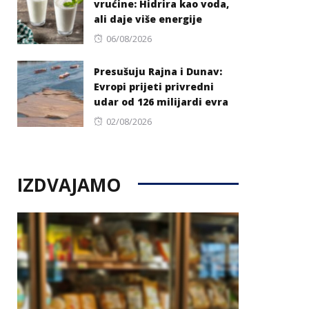
vrućine: Hidrira kao voda,
ali daje više energije
Posted
06/08/2026
on
Presušuju Rajna i Dunav:
Evropi prijeti privredni
udar od 126 milijardi evra
Posted
02/08/2026
on
IZDVAJAMO