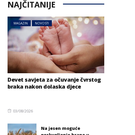
NAJČITANIJE
MAGAZIN
NOVOSTI
Devet savjeta za očuvanje čvrstog
braka nakon dolaska djece
Posted
03/08/2026
on
Na jesen moguće
poskupljenje hrane u