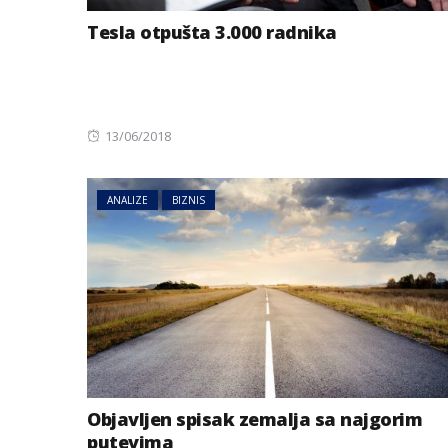
Tesla otpušta 3.000 radnika
Posted
13/06/2018
on
ANALIZE
BIZNIS
Objavljen spisak zemalja sa najgorim
putevima