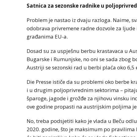
Satnica za sezonske radnike u poljoprivredi
Problem je nastao iz dvaju razloga. Naime, sv
odobrava privremene radne dozvole za ljude i
građanima EU-a.
Dosad su za uspješnu berbu krastavaca u Austri
Bugarske i Rumunjske, no oni se sada zbog bo
Austriji se sezonski rad u berbi plaća oko 6,5 
Die Presse ističe da su problemi oko berbe k
i u drugim poljoprivrednim sektorima – pitaju 
šparoge, jagode i grožđe za njihovu vinsku in
ove godine propasti na austrijskim poljima jer
No, treba podsjetiti kako je vlada u Beču odlu
2020. godine, što je maksimum po pravilima 