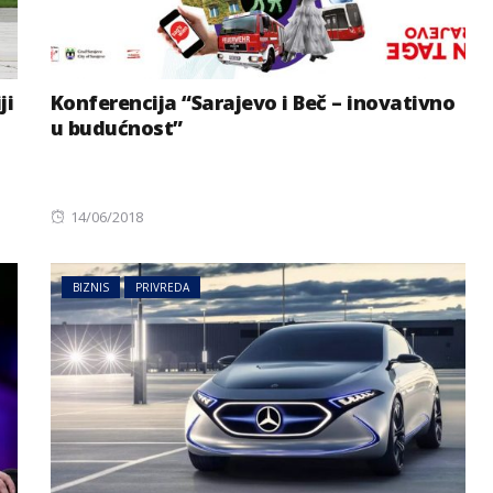
ji
Konferencija “Sarajevo i Beč – inovativno
u budućnost”
Posted
14/06/2018
on
BIZNIS
PRIVREDA