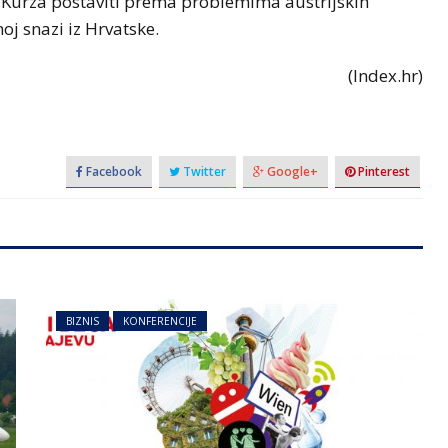
a Kurza postaviti prema problemima austrijskih
noj snazi iz Hrvatske.
(Index.hr)
Facebook
Twitter
Google+
Pinterest
BIZNIS
KONFERENCIJE