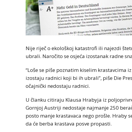
Nije riječ o ekološkoj katastrofi ili najezdi š
ubrali. Naročito se osjeća izostanak radne sn
“Loše se piše poznatim kiselim krastavcima iz Au
izostaju radnici koji bi ih ubrali”, piše Die Pr
očajnički nedostaju radnici.
U članku citiraju Klausa Hrabyja iz poljoprivr
Gornjoj Austriji nedostaje najmanje 250 berač
posto manje krastavaca nego prošle. Hraby se b
da će berba krastava posve propasti.