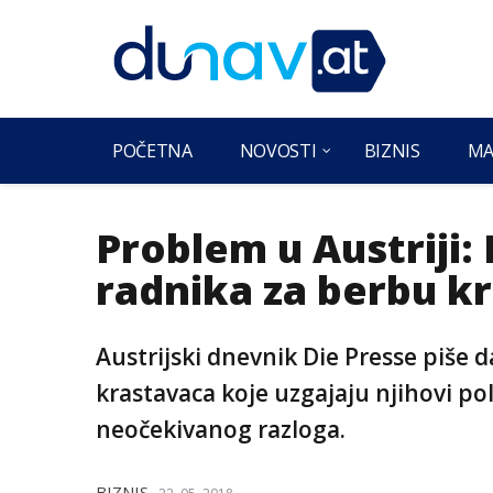
POČETNA
NOVOSTI
BIZNIS
MA
Problem u Austriji
radnika za berbu k
Austrijski dnevnik Die Presse piše d
krastavaca koje uzgajaju njihovi pol
neočekivanog razloga.
BIZNIS