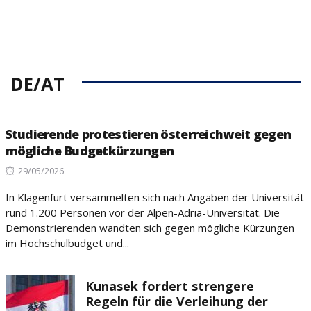
DE/AT
Studierende protestieren österreichweit gegen
mögliche Budgetkürzungen
Posted
29/05/2026
on
In Klagenfurt versammelten sich nach Angaben der Universität
rund 1.200 Personen vor der Alpen-Adria-Universität. Die
Demonstrierenden wandten sich gegen mögliche Kürzungen
im Hochschulbudget und...
Kunasek fordert strengere
Regeln für die Verleihung der