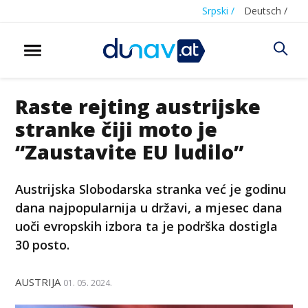
Srpski /
Deutsch /
Raste rejting austrijske
stranke čiji moto je
“Zaustavite EU ludilo”
Austrijska Slobodarska stranka već je godinu
dana najpopularnija u državi, a mjesec dana
uoči evropskih izbora ta je podrška dostigla
30 posto.
AUSTRIJA
01. 05. 2024.