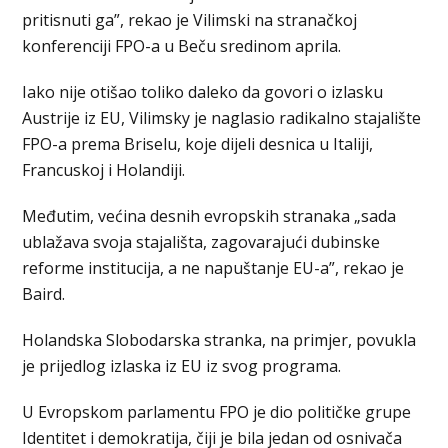
pritisnuti ga”, rekao je Vilimski na stranačkoj
konferenciji FPO-a u Beču sredinom aprila.
Iako nije otišao toliko daleko da govori o izlasku
Austrije iz EU, Vilimsky je naglasio radikalno stajalište
FPO-a prema Briselu, koje dijeli desnica u Italiji,
Francuskoj i Holandiji.
Međutim, većina desnih evropskih stranaka „sada
ublažava svoja stajališta, zagovarajući dubinske
reforme institucija, a ne napuštanje EU-a”, rekao je
Baird.
Holandska Slobodarska stranka, na primjer, povukla
je prijedlog izlaska iz EU iz svog programa.
U Evropskom parlamentu FPO je dio političke grupe
Identitet i demokratija, čiji je bila jedan od osnivača