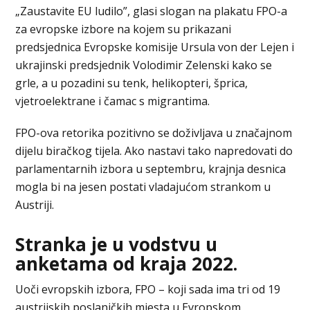
„Zaustavite EU ludilo”, glasi slogan na plakatu FPO-a
za evropske izbore na kojem su prikazani
predsjednica Evropske komisije Ursula von der Lejen i
ukrajinski predsjednik Volodimir Zelenski kako se
grle, a u pozadini su tenk, helikopteri, šprica,
vjetroelektrane i čamac s migrantima.
FPO-ova retorika pozitivno se doživljava u značajnom
dijelu biračkog tijela. Ako nastavi tako napredovati do
parlamentarnih izbora u septembru, krajnja desnica
mogla bi na jesen postati vladajućom strankom u
Austriji.
Stranka je u vodstvu u
anketama od kraja 2022.
Uoči evropskih izbora, FPO – koji sada ima tri od 19
austrijskih poslaničkih mjesta u Evropskom