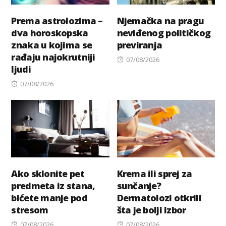
Prema astrolozima –
Njemačka na pragu
dva horoskopska
neviđenog političkog
znaka u kojima se
previranja
rađaju najokrutniji
Posted
07/08/2026
ljudi
on
Posted
07/08/2026
on
Ako sklonite pet
Krema ili sprej za
predmeta iz stana,
sunčanje?
bićete manje pod
Dermatolozi otkrili
stresom
šta je bolji izbor
Posted
Posted
07/08/2026
07/08/2026