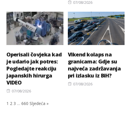
on
Posted
07/08/2026
on
Operisali čovjeka kad
Vikend kolaps na
je udario jak potres:
granicama: Gdje su
Pogledajte reakciju
najveća zadržavanja
japanskih hirurga
pri izlasku iz BiH?
VIDEO
Posted
07/08/2026
Posted
on
07/08/2026
on
1
2
3
…
660
Sljedeća »