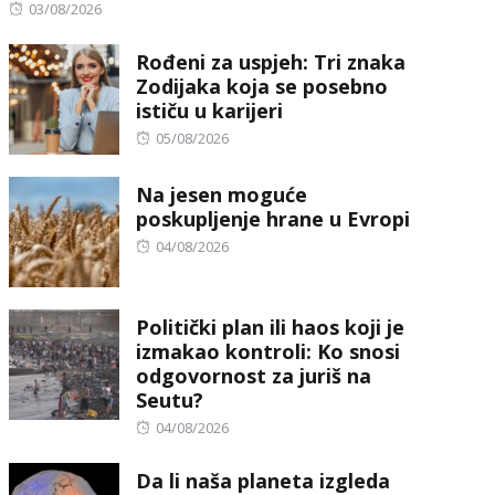
Posted
03/08/2026
on
Rođeni za uspjeh: Tri znaka
Zodijaka koja se posebno
ističu u karijeri
Posted
05/08/2026
on
Na jesen moguće
poskupljenje hrane u Evropi
Posted
04/08/2026
on
Politički plan ili haos koji je
izmakao kontroli: Ko snosi
odgovornost za juriš na
Seutu?
Posted
04/08/2026
on
Da li naša planeta izgleda