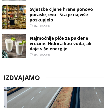
on
Svjetske cijene hrane ponovo
porasle, evo i šta je najviše
poskupjelo
Posted
07/08/2026
on
Najmoćnije piće za paklene
vrućine: Hidrira kao voda, ali
daje više energije
Posted
06/08/2026
on
IZDVAJAMO