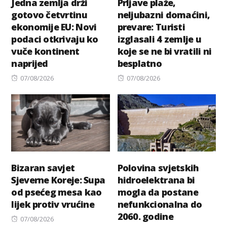
Jedna zemlja drži
Prljave plaže,
gotovo četvrtinu
neljubazni domaćini,
ekonomije EU: Novi
prevare: Turisti
podaci otkrivaju ko
izglasali 4 zemlje u
vuče kontinent
koje se ne bi vratili ni
naprijed
besplatno
Posted
Posted
07/08/2026
07/08/2026
on
on
Bizaran savjet
Polovina svjetskih
Sjeverne Koreje: Supa
hidroelektrana bi
od psećeg mesa kao
mogla da postane
lijek protiv vrućine
nefunkcionalna do
2060. godine
Posted
07/08/2026