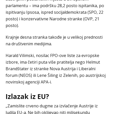
parlamentu – ima podršku 28,2 posto ispitanika, po
ispitivanju Ipsosa, ispred socijaldemokrata (SPO, 22
posto) i konzervativne Narodne stranke (OVP, 21
posto).
Krajnje desna stranka takođe je u velikoj prednosti
na društvenim medijima.
Harald Vilimski, nosilac FPO-ove liste za evropske
izbore, ima četiri puta više pratitelja nego Helmut
Brandštater iz stranke Nova Austrija i Liberalni
forum (NEOS) ili Lene Šiling iz Zelenih, po austrijskoj
novinskoj agenciji APA-i.
Izlazak iz EU?
„Zamislite crveno dugme za izvlačenje Austrije iz
ludila EU-a. Ne bih oklijevao niti milisekundu