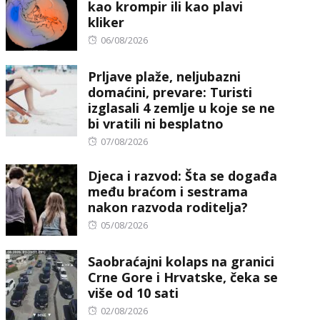
kao krompir ili kao plavi
kliker
Posted
06/08/2026
on
Prljave plaže, neljubazni
domaćini, prevare: Turisti
izglasali 4 zemlje u koje se ne
bi vratili ni besplatno
Posted
07/08/2026
on
Djeca i razvod: Šta se događa
među braćom i sestrama
nakon razvoda roditelja?
Posted
05/08/2026
on
Saobraćajni kolaps na granici
Crne Gore i Hrvatske, čeka se
više od 10 sati
Posted
02/08/2026