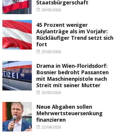
Staatsbürgerschaft
Posted
29/05/2026
on
45 Prozent weniger
Asylanträge als im Vorjahr:
Rückläufiger Trend setzt sich
fort
Posted
25/05/2026
on
Drama in Wien-Floridsdorf:
Bosnier bedroht Passanten
mit Maschinenpistole nach
Streit mit seiner Mutter
Posted
25/05/2026
on
Neue Abgaben sollen
Mehrwertsteuersenkung
finanzieren
Posted
22/04/2026