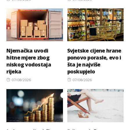
on
on
Njemačka uvodi
Svjetske cijene hrane
hitne mjere zbog
ponovo porasle, evo i
niskog vodostaja
šta je najviše
rijeka
poskupjelo
Posted
Posted
07/08/2026
07/08/2026
on
on