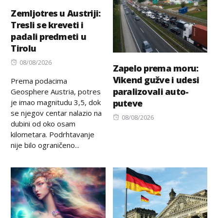
Zemljotres u Austriji:
Tresli se kreveti i
padali predmeti u
Tirolu
Posted
08/08/2026
Zapelo prema moru:
on
Vikend gužve i udesi
Prema podacima
paralizovali auto-
Geosphere Austria, potres
je imao magnitudu 3,5, dok
puteve
se njegov centar nalazio na
Posted
08/08/2026
dubini od oko osam
on
kilometara. Podrhtavanje
nije bilo ograničeno...