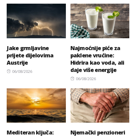
on
Jake grmljavine
Najmoćnije piće za
prijete dijelovima
paklene vrućine:
Austrije
Hidrira kao voda, ali
daje više energije
Posted
06/08/2026
on
Posted
06/08/2026
on
Mediteran ključa:
Njemački penzioneri