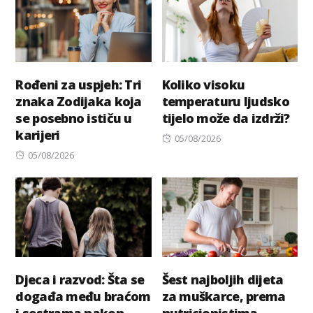
Rođeni za uspjeh: Tri
Koliko visoku
znaka Zodijaka koja
temperaturu ljudsko
se posebno ističu u
tijelo može da izdrži?
karijeri
Posted
05/08/2026
Posted
on
05/08/2026
on
Djeca i razvod: Šta se
Šest najboljih dijeta
događa među braćom
za muškarce, prema
i sestrama nakon
nutricionistima