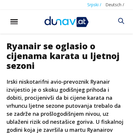
Srpski /
Deutsch /
Ryanair se oglasio o
cijenama karata u ljetnoj
sezoni
Irski niskotarifni avio-prevoznik Ryanair
izvijestio je o skoku godišnjeg prihoda i
dobiti, procijenivši da bi cijene karata na
vrhuncu ljetne sezone putovanja trebalo da
se zadrže na prošlogodišnjem nivou, uz
ublaženi rizik od nestašice goriva. U fiskalnoj
godini koja je završila u martu Ryanairov