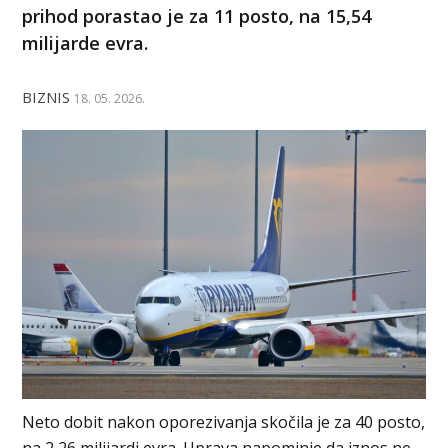
prihod porastao je za 11 posto, na 15,54
milijarde evra.
BIZNIS
18. 05. 2026.
Neto dobit nakon oporezivanja skočila je za 40 posto,
na 2,26 milijardi evra. Uprava napominje da iznos ne