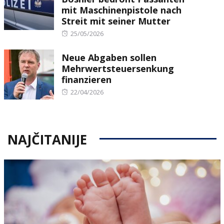
mit Maschinenpistole nach
Streit mit seiner Mutter
Posted
25/05/2026
on
Neue Abgaben sollen
Mehrwertsteuersenkung
finanzieren
Posted
22/04/2026
on
NAJČITANIJE