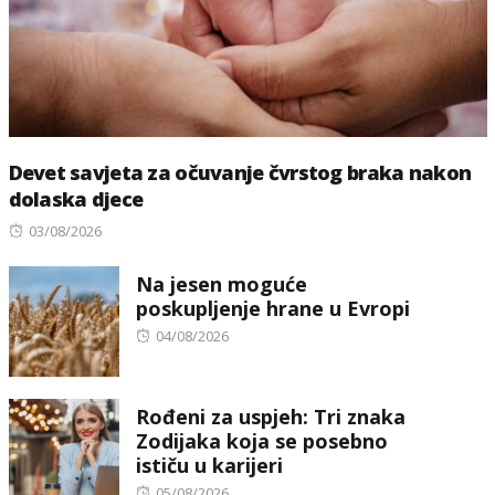
Devet savjeta za očuvanje čvrstog braka nakon
dolaska djece
Posted
03/08/2026
on
Na jesen moguće
poskupljenje hrane u Evropi
Posted
04/08/2026
on
Rođeni za uspjeh: Tri znaka
Zodijaka koja se posebno
ističu u karijeri
Posted
05/08/2026