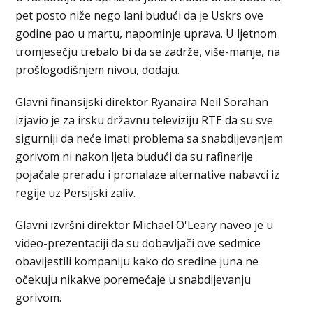
pet posto niže nego lani budući da je Uskrs ove
godine pao u martu, napominje uprava. U ljetnom
tromjesečju trebalo bi da se zadrže, više-manje, na
prošlogodišnjem nivou, dodaju.
Glavni finansijski direktor Ryanaira Neil Sorahan
izjavio je za irsku državnu televiziju RTE da su sve
sigurniji da neće imati problema sa snabdijevanjem
gorivom ni nakon ljeta budući da su rafinerije
pojačale preradu i pronalaze alternative nabavci iz
regije uz Persijski zaliv.
Glavni izvršni direktor Michael O'Leary naveo je u
video-prezentaciji da su dobavljači ove sedmice
obavijestili kompaniju kako do sredine juna ne
očekuju nikakve poremećaje u snabdijevanju
gorivom.