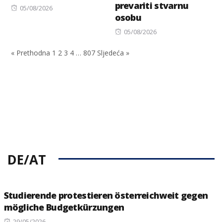
prevariti stvarnu
Posted
05/08/2026
osobu
on
Posted
05/08/2026
on
« Prethodna
1
2
3
4
…
807
Sljedeća »
DE/AT
Studierende protestieren österreichweit gegen
mögliche Budgetkürzungen
Posted
29/05/2026