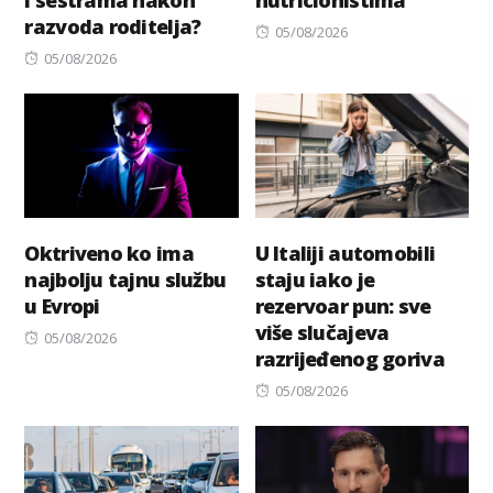
razvoda roditelja?
Posted
05/08/2026
Posted
on
05/08/2026
on
Oktriveno ko ima
U Italiji automobili
najbolju tajnu službu
staju iako je
u Evropi
rezervoar pun: sve
više slučajeva
Posted
05/08/2026
razrijeđenog goriva
on
Posted
05/08/2026
on