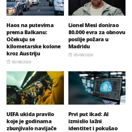
Haos na putevima
Lionel Mesi donirao
prema Balkanu:
80.000 evra za obnovu
Očekuju se
poslije požara u
kilometarske kolone
Madridu
kroz Austriju
Posted
05/08/2026
Posted
on
05/08/2026
on
UEFA ukida pravilo
Prvi put ikad: AI
koje je godinama
izmislio lažni
zbunjivalo navijače
identitet i pokušao