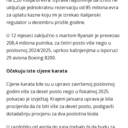
uključuje jednokratnu rezervaciju od 85 miliona evra
za uplatu kazne koju im je izrekao italijanski
regulator u decembru prošle godine.
U 12 mjeseci zaključno s martom Ryanair je prevezao
208,4 miliona putnika, za četiri posto više nego u
poslovnoj 2024/2025, uprkos kašnjenjima u isporuci
29 aviona Boeing 8200.
Očekuju iste cijene karata
Cijene karata bile su u upravo završenoj poslovnoj
godini više za deset posto nego u fiskalnoj 2025.
pokazao je izvještaj. Krajem januara uprava je bila
procijenila da će biti više za devet posto, podigavši
dotadašnju procjenu za dva postotna boda.
U razdoblju od aprila do juna trebalo bi da budu za