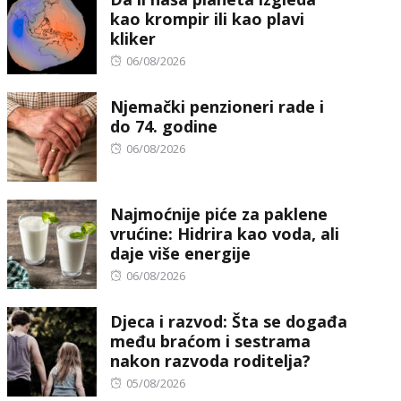
kao krompir ili kao plavi
kliker
Posted
06/08/2026
on
Njemački penzioneri rade i
do 74. godine
Posted
06/08/2026
on
Najmoćnije piće za paklene
vrućine: Hidrira kao voda, ali
daje više energije
Posted
06/08/2026
on
Djeca i razvod: Šta se događa
među braćom i sestrama
nakon razvoda roditelja?
Posted
05/08/2026