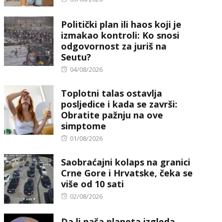
on
Politički plan ili haos koji je
izmakao kontroli: Ko snosi
odgovornost za juriš na
Seutu?
Posted
04/08/2026
on
Toplotni talas ostavlja
posljedice i kada se završi:
Obratite pažnju na ove
simptome
Posted
01/08/2026
on
Saobraćajni kolaps na granici
Crne Gore i Hrvatske, čeka se
više od 10 sati
Posted
02/08/2026
on
Da li naša planeta izgleda