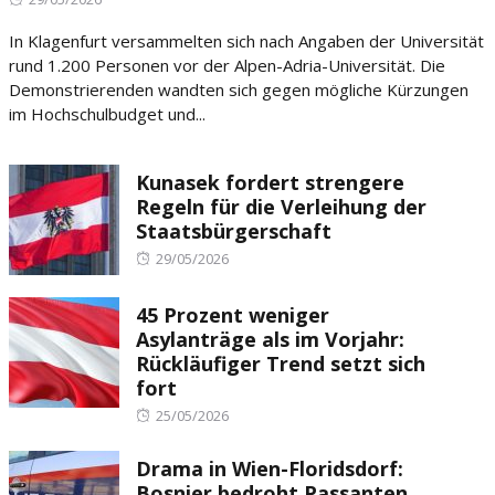
on
In Klagenfurt versammelten sich nach Angaben der Universität
rund 1.200 Personen vor der Alpen-Adria-Universität. Die
Demonstrierenden wandten sich gegen mögliche Kürzungen
im Hochschulbudget und...
Kunasek fordert strengere
Regeln für die Verleihung der
Staatsbürgerschaft
Posted
29/05/2026
on
45 Prozent weniger
Asylanträge als im Vorjahr:
Rückläufiger Trend setzt sich
fort
Posted
25/05/2026
on
Drama in Wien-Floridsdorf:
Bosnier bedroht Passanten