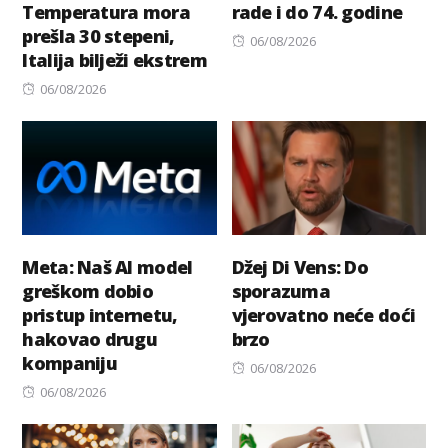
Temperatura mora
rade i do 74. godine
prešla 30 stepeni,
Posted
06/08/2026
Italija bilježi ekstrem
on
Posted
06/08/2026
on
Meta: Naš AI model
Džej Di Vens: Do
greškom dobio
sporazuma
pristup internetu,
vjerovatno neće doći
hakovao drugu
brzo
kompaniju
Posted
06/08/2026
Posted
on
06/08/2026
on