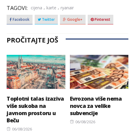
TAGOVI:
,
,
cijena
karte
ryanair
Facebook
Twitter
Google+
Pinterest
PROČITAJTE JOŠ
Toplotni talas izaziva
Evrozona više nema
više sukoba na
novca za velike
javnom prostoru u
subvencije
Beču
Posted
06/08/2026
Posted
on
06/08/2026