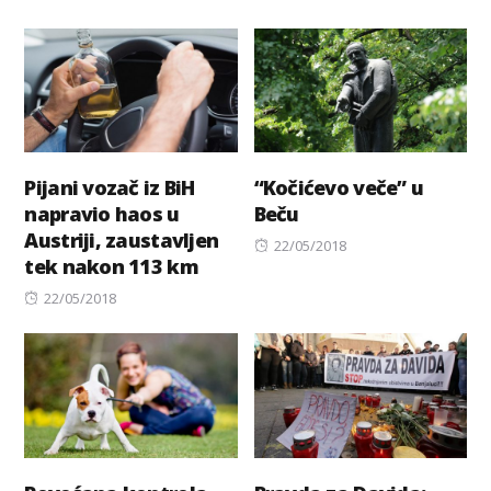
on
Pijani vozač iz BiH
“Kočićevo veče” u
napravio haos u
Beču
Austriji, zaustavljen
Posted
22/05/2018
tek nakon 113 km
on
Posted
22/05/2018
on