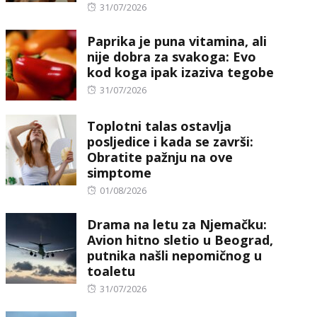
Posted
31/07/2026
on
Paprika je puna vitamina, ali
nije dobra za svakoga: Evo
kod koga ipak izaziva tegobe
Posted
31/07/2026
on
Toplotni talas ostavlja
posljedice i kada se završi:
Obratite pažnju na ove
simptome
Posted
01/08/2026
on
Drama na letu za Njemačku:
Avion hitno sletio u Beograd,
putnika našli nepomičnog u
toaletu
Posted
31/07/2026
on