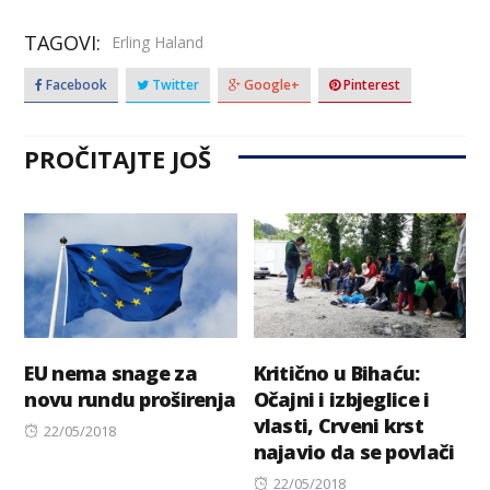
TAGOVI:
Erling Haland
Facebook
Twitter
Google+
Pinterest
PROČITAJTE JOŠ
EU nema snage za
Kritično u Bihaću:
novu rundu proširenja
Očajni i izbjeglice i
vlasti, Crveni krst
Posted
22/05/2018
najavio da se povlači
on
Posted
22/05/2018