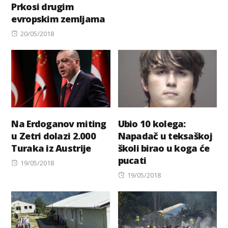
Prkosi drugim
evropskim zemljama
Posted
20/05/2018
on
Na Erdoganov miting
Ubio 10 kolega:
u Zetri dolazi 2.000
Napadač u teksaškoj
Turaka iz Austrije
školi birao u koga će
pucati
Posted
19/05/2018
on
Posted
19/05/2018
on