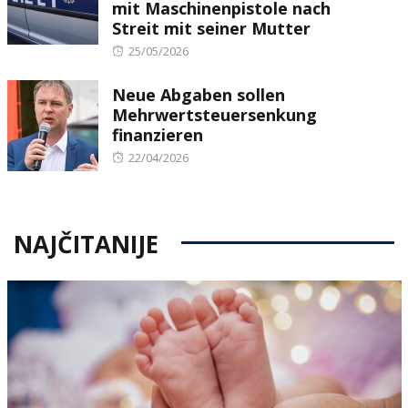
mit Maschinenpistole nach
Streit mit seiner Mutter
Posted
25/05/2026
on
Neue Abgaben sollen
Mehrwertsteuersenkung
finanzieren
Posted
22/04/2026
on
NAJČITANIJE