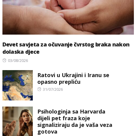
Devet savjeta za očuvanje čvrstog braka nakon
dolaska djece
Posted
03/08/2026
on
Ratovi u Ukrajini i Iranu se
opasno prepliću
Posted
31/07/2026
on
Psihologinja sa Harvarda
dijeli pet fraza koje
signaliziraju da je vaša veza
gotova