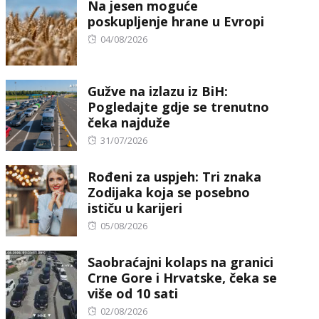
Na jesen moguće
poskupljenje hrane u Evropi
Posted
04/08/2026
on
Gužve na izlazu iz BiH:
Pogledajte gdje se trenutno
čeka najduže
Posted
31/07/2026
on
Rođeni za uspjeh: Tri znaka
Zodijaka koja se posebno
ističu u karijeri
Posted
05/08/2026
on
Saobraćajni kolaps na granici
Crne Gore i Hrvatske, čeka se
više od 10 sati
Posted
02/08/2026