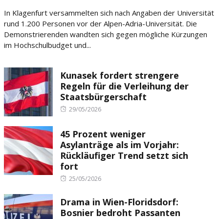
on
In Klagenfurt versammelten sich nach Angaben der Universität
rund 1.200 Personen vor der Alpen-Adria-Universität. Die
Demonstrierenden wandten sich gegen mögliche Kürzungen
im Hochschulbudget und...
Kunasek fordert strengere
Regeln für die Verleihung der
Staatsbürgerschaft
Posted
29/05/2026
on
45 Prozent weniger
Asylanträge als im Vorjahr:
Rückläufiger Trend setzt sich
fort
Posted
25/05/2026
on
Drama in Wien-Floridsdorf:
Bosnier bedroht Passanten