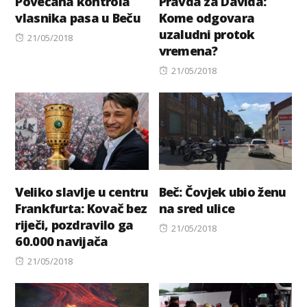
Povećana kontrola
Pravda za Davida:
vlasnika pasa u Beču
Kome odgovara
uzaludni protok
Posted
21/05/2018
vremena?
on
Posted
21/05/2018
on
Veliko slavlje u centru
Beč: Čovjek ubio ženu
Frankfurta: Kovač bez
na sred ulice
riječi, pozdravilo ga
Posted
21/05/2018
60.000 navijača
on
Posted
21/05/2018
on