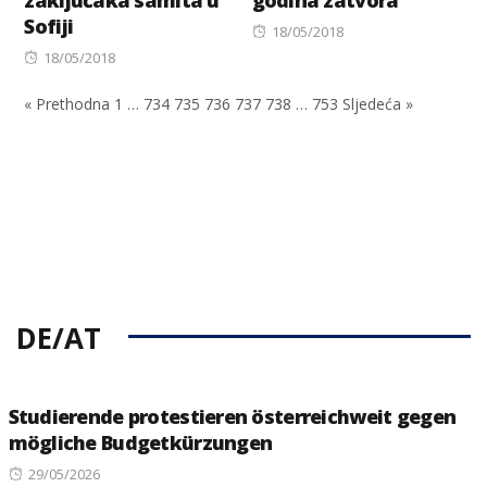
zaključaka samita u
godina zatvora
Sofiji
Posted
18/05/2018
Posted
on
18/05/2018
on
« Prethodna
1
…
734
735
736
737
738
…
753
Sljedeća »
DE/AT
Studierende protestieren österreichweit gegen
mögliche Budgetkürzungen
Posted
29/05/2026