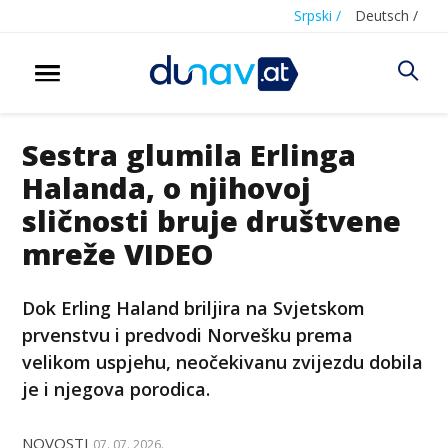
Srpski /
Deutsch /
Sestra glumila Erlinga
Halanda, o njihovoj
sličnosti bruje društvene
mreže VIDEO
Dok Erling Haland briljira na Svjetskom
prvenstvu i predvodi Norvešku prema
velikom uspjehu, neočekivanu zvijezdu dobila
je i njegova porodica.
NOVOSTI
07. 07. 2026.