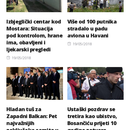
Izbjeglički centar kod
Više od 100 putnika
Mostara: Situacija
stradalo u padu
pod kontrolom, hrane
aviona u Havani
ima, obavljeni i
Posted
19/05/2018
ljekarski pregledi
on
Posted
19/05/2018
on
Hladan tuš za
Ustaški pozdrav se
Zapadni Balkan: Pet
tretira kao ubistvo,
najvažnijih
Bosančiću prijeti 10