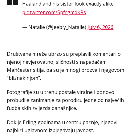
Haaland and his sister look exactly alike.
pic.twitter.com/5pfrgmdKRs
— Natalie (@Jeebly_Natalie)
July 6, 2026
Društvene mreže ubrzo su preplavili komentari o
njenoj nevjerovatnoj sličnosti s napadačem
Mančester sitija, pa su je mnogi prozvali njegovom
“bliznakinjom”.
Fotografije su u trenu postale viralne i ponovo
probudile zanimanje za porodicu jedne od najvećih
fudbalskih zvijezda današnjice.
Dok je Erling godinama u centru pažnje, njegovi
najbliži uglavnom izbjegavaju javnost.