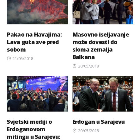
Pakao na Havajima:
Masovno iseljavanje
Lava guta sve pred
može dovesti do
sobom
sloma zemalja
Balkana
Posted
21/05/2018
on
Posted
20/05/2018
on
Svjetski mediji o
Erdogan u Sarajevu
Erdoganovom
Posted
20/05/2018
mitingu u Sarajevu:
on