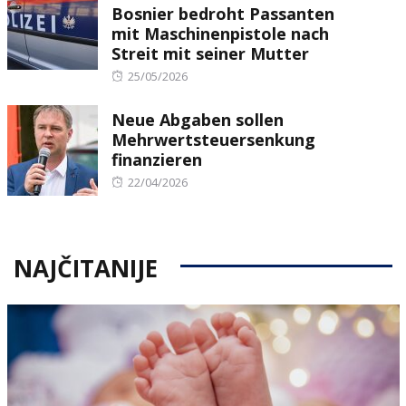
Bosnier bedroht Passanten
mit Maschinenpistole nach
Streit mit seiner Mutter
Posted
25/05/2026
on
Neue Abgaben sollen
Mehrwertsteuersenkung
finanzieren
Posted
22/04/2026
on
NAJČITANIJE