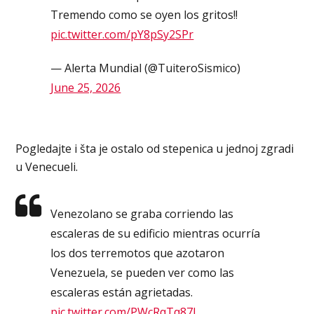
Tremendo como se oyen los gritos!!
pic.twitter.com/pY8pSy2SPr
— Alerta Mundial (@TuiteroSismico)
June 25, 2026
Pogledajte i šta je ostalo od stepenica u jednoj zgradi
u Venecueli.
Venezolano se graba corriendo las
escaleras de su edificio mientras ocurría
los dos terremotos que azotaron
Venezuela, se pueden ver como las
escaleras están agrietadas.
pic.twitter.com/PWcRqTq87I