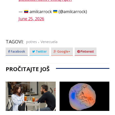
—
amilcarrock
(@amilcarrock)
June 25, 2026
TAGOVI:
,
potres
Venecuela
Facebook
Twitter
Google+
Pinterest
PROČITAJTE JOŠ