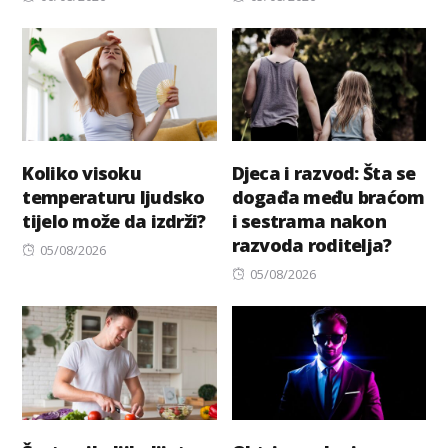
on
on
Koliko visoku
Djeca i razvod: Šta se
temperaturu ljudsko
događa među braćom
tijelo može da izdrži?
i sestrama nakon
razvoda roditelja?
Posted
05/08/2026
on
Posted
05/08/2026
on