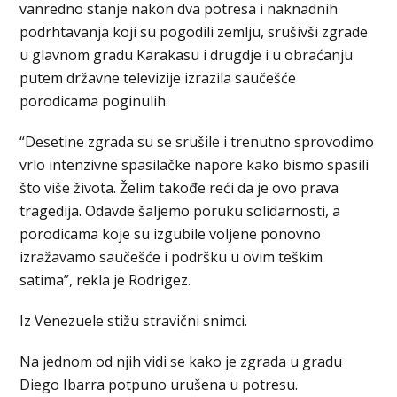
⁠vanredno stanje ​nakon dva potresa i naknadnih
podrhtavanja koji su pogodili zemlju, srušivši zgrade
u glavnom gradu Karakasu i drugdje i u obraćanju
putem državne televizije izrazila saučešće
porodicama poginulih.
“Desetine zgrada su se srušile i trenutno sprovodimo
vrlo intenzivne spasilačke napore kako bismo spasili
što više života. Želim takođe reći da je ovo prava
tragedija. Odavde šaljemo poruku solidarnosti, a
porodicama koje su izgubile voljene ponovno
izražavamo saučešće i podršku u ovim teškim
satima”, rekla je Rodrigez.
Iz Venezuele stižu stravični snimci.
Na jednom od njih vidi se kako je zgrada u gradu
Diego Ibarra potpuno urušena u potresu.