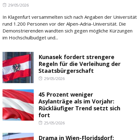
Posted
29/05/2026
on
In Klagenfurt versammelten sich nach Angaben der Universität
rund 1.200 Personen vor der Alpen-Adria-Universität. Die
Demonstrierenden wandten sich gegen mögliche Kürzungen
im Hochschulbudget und...
Kunasek fordert strengere
Regeln für die Verleihung der
Staatsbürgerschaft
Posted
29/05/2026
on
45 Prozent weniger
Asylanträge als im Vorjahr:
Rückläufiger Trend setzt sich
fort
Posted
25/05/2026
on
Drama in Wien-Floridsdorf: