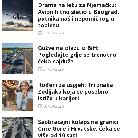
Drama na letu za Njemačku:
Avion hitno sletio u Beograd,
putnika našli nepomičnog u
toaletu
Posted
31/07/2026
on
Gužve na izlazu iz BiH:
Pogledajte gdje se trenutno
čeka najduže
Posted
31/07/2026
on
Rođeni za uspjeh: Tri znaka
Zodijaka koja se posebno
ističu u karijeri
Posted
05/08/2026
on
Saobraćajni kolaps na granici
Crne Gore i Hrvatske, čeka se
više od 10 sati