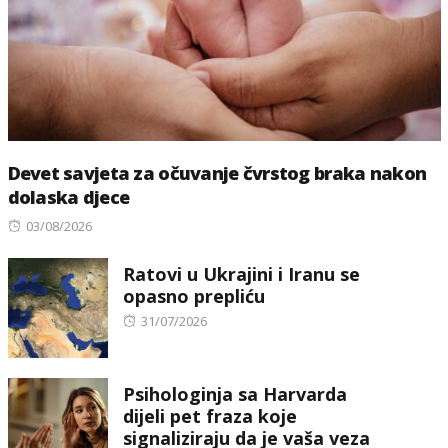
Devet savjeta za očuvanje čvrstog braka nakon
dolaska djece
Posted
03/08/2026
on
Ratovi u Ukrajini i Iranu se
opasno prepliću
Posted
31/07/2026
on
Psihologinja sa Harvarda
dijeli pet fraza koje
signaliziraju da je vaša veza