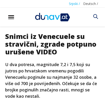
Srpski /
Deutsch /
Snimci iz Venecuele su
stravični, zgrade potpuno
urušene VIDEO
U dva potresa, magnitude 7,2 i 7,5 koji su
jutros po hrvatskom vremenu pogodili
Venecuelu poginule su najmanje 32 osobe, a
više od 700 je povrijeđenih. Očekuje se da će
brojke poginulih značajno rasti, mnogi se
vode kao nestali.