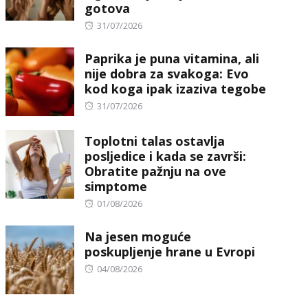
gotova
Posted
31/07/2026
on
Paprika je puna vitamina, ali
nije dobra za svakoga: Evo
kod koga ipak izaziva tegobe
Posted
31/07/2026
on
Toplotni talas ostavlja
posljedice i kada se završi:
Obratite pažnju na ove
simptome
Posted
01/08/2026
on
Na jesen moguće
poskupljenje hrane u Evropi
Posted
04/08/2026
on