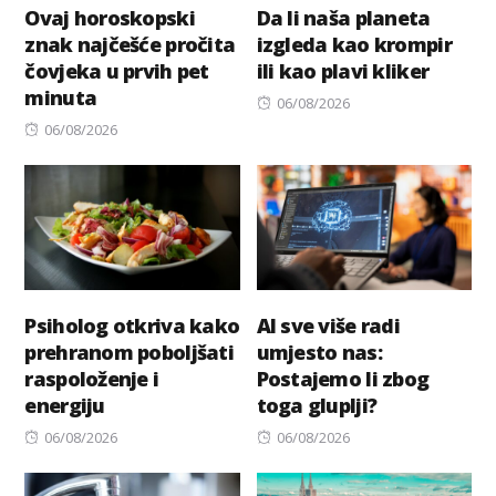
Ovaj horoskopski
Da li naša planeta
znak najčešće pročita
izgleda kao krompir
čovjeka u prvih pet
ili kao plavi kliker
minuta
Posted
06/08/2026
Posted
on
06/08/2026
on
Psiholog otkriva kako
AI sve više radi
prehranom poboljšati
umjesto nas:
raspoloženje i
Postajemo li zbog
energiju
toga gluplji?
Posted
Posted
06/08/2026
06/08/2026
on
on