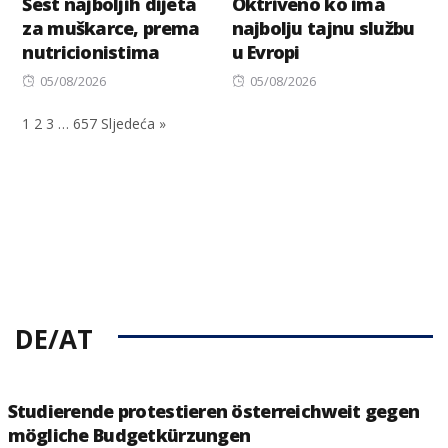
Šest najboljih dijeta
Oktriveno ko ima
za muškarce, prema
najbolju tajnu službu
nutricionistima
u Evropi
Posted
Posted
05/08/2026
05/08/2026
on
on
1
2
3
…
657
Sljedeća »
DE/AT
Studierende protestieren österreichweit gegen
mögliche Budgetkürzungen