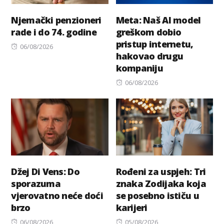
Njemački penzioneri
Meta: Naš AI model
rade i do 74. godine
greškom dobio
pristup internetu,
Posted
06/08/2026
hakovao drugu
on
kompaniju
Posted
06/08/2026
on
Džej Di Vens: Do
Rođeni za uspjeh: Tri
sporazuma
znaka Zodijaka koja
vjerovatno neće doći
se posebno ističu u
brzo
karijeri
Posted
Posted
06/08/2026
05/08/2026