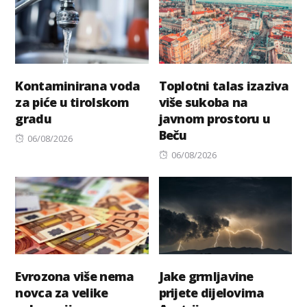
Kontaminirana voda
Toplotni talas izaziva
za piće u tirolskom
više sukoba na
gradu
javnom prostoru u
Beču
Posted
06/08/2026
on
Posted
06/08/2026
on
Evrozona više nema
Jake grmljavine
novca za velike
prijete dijelovima