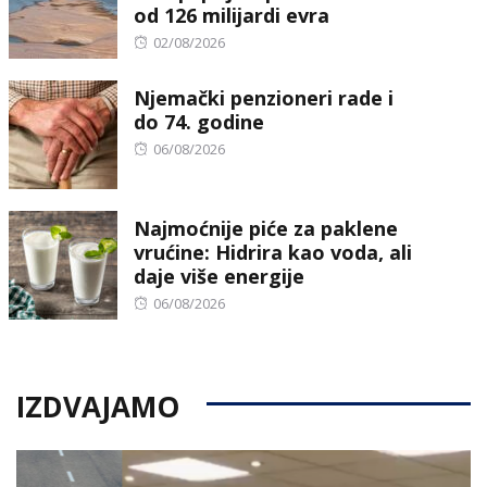
od 126 milijardi evra
Posted
02/08/2026
on
Njemački penzioneri rade i
do 74. godine
Posted
06/08/2026
on
Najmoćnije piće za paklene
vrućine: Hidrira kao voda, ali
daje više energije
Posted
06/08/2026
on
IZDVAJAMO