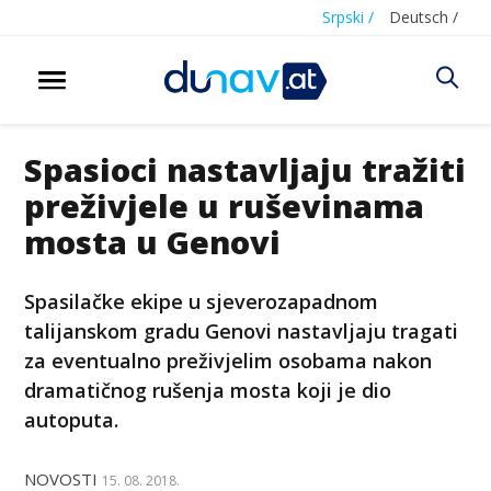
Srpski /
Deutsch /
Spasioci nastavljaju tražiti
preživjele u ruševinama
mosta u Genovi
Spasilačke ekipe u sjeverozapadnom
talijanskom gradu Genovi nastavljaju tragati
za eventualno preživjelim osobama nakon
dramatičnog rušenja mosta koji je dio
autoputa.
NOVOSTI
15. 08. 2018.