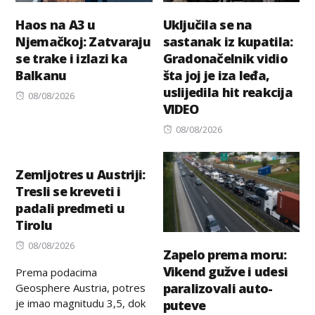
Haos na A3 u
Uključila se na
Njemačkoj: Zatvaraju
sastanak iz kupatila:
se trake i izlazi ka
Gradonačelnik vidio
Balkanu
šta joj je iza leđa,
uslijedila hit reakcija
Posted
08/08/2026
VIDEO
on
Posted
08/08/2026
on
Zemljotres u Austriji:
Tresli se kreveti i
padali predmeti u
Tirolu
Posted
08/08/2026
Zapelo prema moru:
on
Vikend gužve i udesi
Prema podacima
paralizovali auto-
Geosphere Austria, potres
je imao magnitudu 3,5, dok
puteve