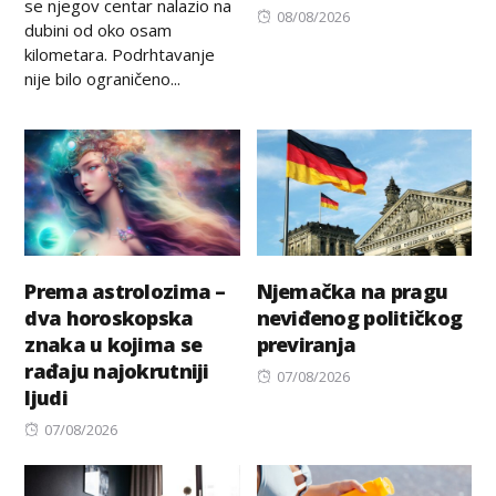
se njegov centar nalazio na
Posted
08/08/2026
dubini od oko osam
on
kilometara. Podrhtavanje
nije bilo ograničeno...
Prema astrolozima –
Njemačka na pragu
dva horoskopska
neviđenog političkog
znaka u kojima se
previranja
rađaju najokrutniji
Posted
07/08/2026
ljudi
on
Posted
07/08/2026
on