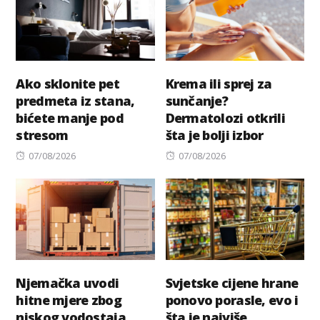
Ako sklonite pet
Krema ili sprej za
predmeta iz stana,
sunčanje?
bićete manje pod
Dermatolozi otkrili
stresom
šta je bolji izbor
Posted
Posted
07/08/2026
07/08/2026
on
on
Njemačka uvodi
Svjetske cijene hrane
hitne mjere zbog
ponovo porasle, evo i
niskog vodostaja
šta je najviše