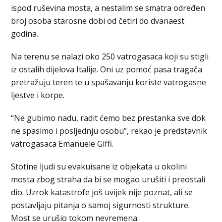
ispod ruševina mosta, a nestalim se smatra određen
broj osoba starosne dobi od četiri do dvanaest
godina.
Na terenu se nalazi oko 250 vatrogasaca koji su stigli
iz ostalih dijelova Italije. Oni uz pomoć pasa tragača
pretražuju teren te u spašavanju koriste vatrogasne
ljestve i korpe.
“Ne gubimo nadu, radit ćemo bez prestanka sve dok
ne spasimo i posljednju osobu”, rekao je predstavnik
vatrogasaca Emanuele Giffi.
Stotine ljudi su evakuisane iz objekata u okolini
mosta zbog straha da bi se mogao urušiti i preostali
dio. Uzrok katastrofe još uvijek nije poznat, ali se
postavljaju pitanja o samoj sigurnosti strukture.
Most se urušio tokom nevremena.