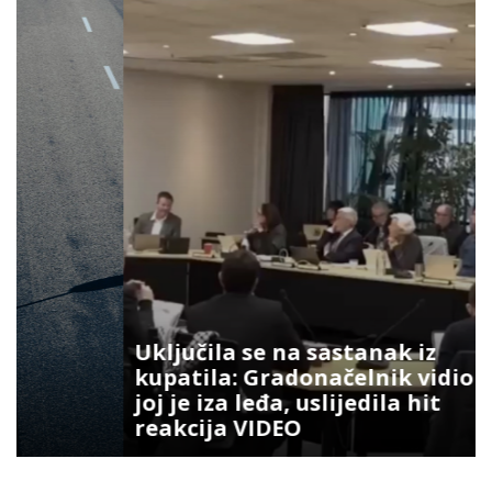
Uključila se na sastanak iz
kupatila: Gradonačelnik vidio šta
joj je iza leđa, uslijedila hit
reakcija VIDEO