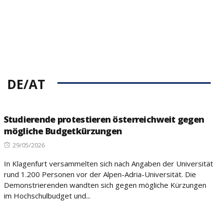
DE/AT
Studierende protestieren österreichweit gegen
mögliche Budgetkürzungen
Posted
29/05/2026
on
In Klagenfurt versammelten sich nach Angaben der Universität
rund 1.200 Personen vor der Alpen-Adria-Universität. Die
Demonstrierenden wandten sich gegen mögliche Kürzungen
im Hochschulbudget und...