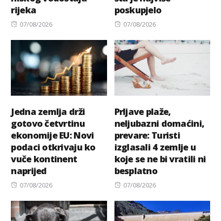
rijeka
poskupjelo
Posted
Posted
07/08/2026
07/08/2026
on
on
Jedna zemlja drži
Prljave plaže,
gotovo četvrtinu
neljubazni domaćini,
ekonomije EU: Novi
prevare: Turisti
podaci otkrivaju ko
izglasali 4 zemlje u
vuče kontinent
koje se ne bi vratili ni
naprijed
besplatno
Posted
Posted
07/08/2026
07/08/2026
on
on