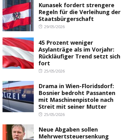
Kunasek fordert strengere
Regeln für die Verleihung der
Staatsbürgerschaft
Posted
29/05/2026
on
45 Prozent weniger
Asylanträge als im Vorjahr:
Rückläufiger Trend setzt sich
fort
Posted
25/05/2026
on
Drama in Wien-Floridsdorf:
Bosnier bedroht Passanten
mit Maschinenpistole nach
Streit mit seiner Mutter
Posted
25/05/2026
on
Neue Abgaben sollen
Mehrwertsteuersenkung