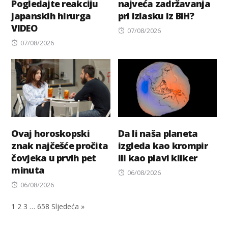
Pogledajte reakciju
najveća zadržavanja
japanskih hirurga
pri izlasku iz BiH?
VIDEO
Posted
07/08/2026
Posted
on
07/08/2026
on
Ovaj horoskopski
Da li naša planeta
znak najčešće pročita
izgleda kao krompir
čovjeka u prvih pet
ili kao plavi kliker
minuta
Posted
06/08/2026
Posted
on
06/08/2026
on
1
2
3
…
658
Sljedeća »