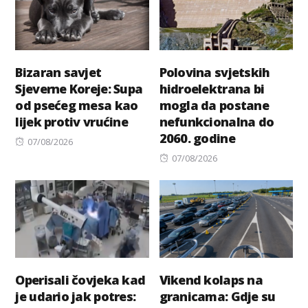
Bizaran savjet
Polovina svjetskih
Sjeverne Koreje: Supa
hidroelektrana bi
od psećeg mesa kao
mogla da postane
lijek protiv vrućine
nefunkcionalna do
2060. godine
Posted
07/08/2026
on
Posted
07/08/2026
on
Operisali čovjeka kad
Vikend kolaps na
je udario jak potres:
granicama: Gdje su