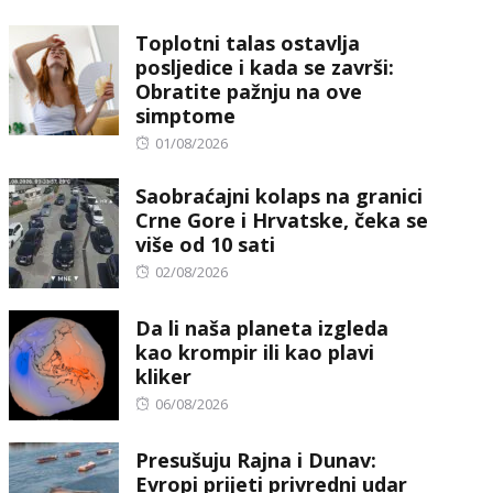
on
Toplotni talas ostavlja
posljedice i kada se završi:
Obratite pažnju na ove
simptome
Posted
01/08/2026
on
Saobraćajni kolaps na granici
Crne Gore i Hrvatske, čeka se
više od 10 sati
Posted
02/08/2026
on
Da li naša planeta izgleda
kao krompir ili kao plavi
kliker
Posted
06/08/2026
on
Presušuju Rajna i Dunav:
Evropi prijeti privredni udar