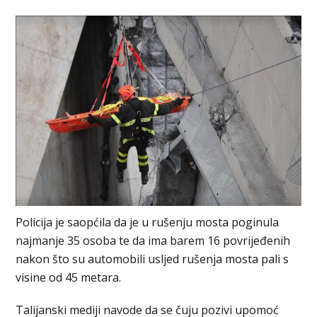
Policija je saopćila da je u rušenju mosta poginula
najmanje 35 osoba te da ima barem 16 povrijeđenih
nakon što su automobili usljed rušenja mosta pali s
visine od 45 metara.
Talijanski mediji navode da se čuju pozivi upomoć