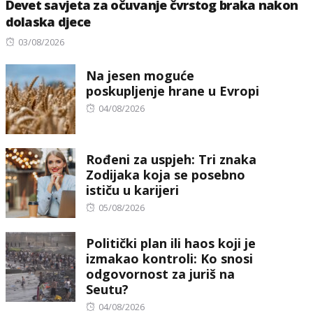
Devet savjeta za očuvanje čvrstog braka nakon
dolaska djece
Posted
03/08/2026
on
Na jesen moguće
poskupljenje hrane u Evropi
Posted
04/08/2026
on
Rođeni za uspjeh: Tri znaka
Zodijaka koja se posebno
ističu u karijeri
Posted
05/08/2026
on
Politički plan ili haos koji je
izmakao kontroli: Ko snosi
odgovornost za juriš na
Seutu?
Posted
04/08/2026