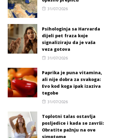
Posted
31/07/2026
on
Psihologinja sa Harvarda
dijeli pet fraza koje
signaliziraju da je vaša
veza gotova
Posted
31/07/2026
on
Paprika je puna vitamina,
ali nije dobra za svakoga:
Evo kod koga ipak izaziva
tegobe
Posted
31/07/2026
on
Toplotni talas ostavlja
posljedice i kada se završi:
Obratite pažnju na ove
simptome