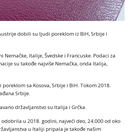
strije dobili su ljudi poreklom iz BiH, Srbije i
ani Nemačke, Italije, Švedske i Francuske. Podaci za
inacije su takođe najviše Nemačka, onda Italija,
di poreklom sa Kosova, Srbije i BiH. Tokom 2018.
ađana Srbije.
ano državljanstvo su Italija i Grčka.
odobrila u 2018. godini, najveći deo, 24.000 od oko
žavljanstva u Italiji pripala je takođe našim