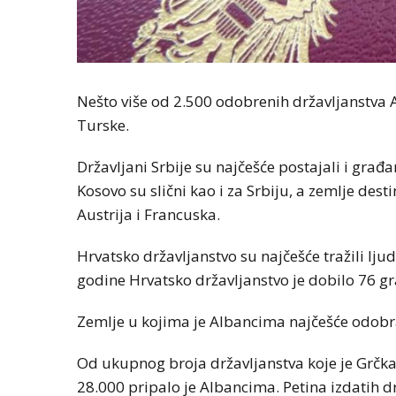
Nešto više od 2.500 odobrenih državljanstva Au
Turske.
Državljani Srbije su najčešće postajali i građ
Kosovo su slični kao i za Srbiju, a zemlje dest
Austrija i Francuska.
Hrvatsko državljanstvo su najčešće tražili lju
godine Hrvatsko državljanstvo je dobilo 76 gr
Zemlje u kojima je Albancima najčešće odobrav
Od ukupnog broja državljanstva koje je Grčka 
28.000 pripalo je Albancima. Petina izdatih dr