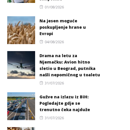
Posted
01/08/2026
on
Na jesen moguće
poskupljenje hrane u
Evropi
Posted
04/08/2026
on
Drama na letu za
Njemačku: Avion hitno
sletio u Beograd, putnika
našli nepomičnog u toaletu
Posted
31/07/2026
on
Gužve na izlazu iz BiH:
Pogledajte gdje se
trenutno čeka najduže
Posted
31/07/2026
on