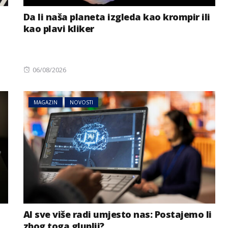
Da li naša planeta izgleda kao krompir ili
kao plavi kliker
Posted
06/08/2026
on
MAGAZIN
NOVOSTI
AI sve više radi umjesto nas: Postajemo li
zbog toga gluplji?