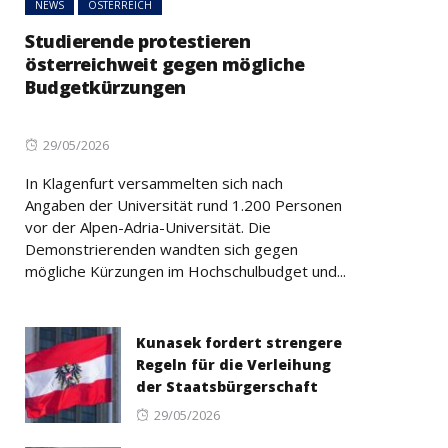
NEWS
ÖSTERREICH
Studierende protestieren
österreichweit gegen mögliche
Budgetkürzungen
Posted
29/05/2026
on
In Klagenfurt versammelten sich nach
Angaben der Universität rund 1.200 Personen
vor der Alpen-Adria-Universität. Die
Demonstrierenden wandten sich gegen
mögliche Kürzungen im Hochschulbudget und...
Kunasek fordert strengere
Regeln für die Verleihung
der Staatsbürgerschaft
Posted
29/05/2026
on