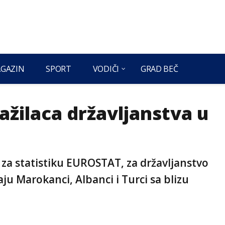
GAZIN
SPORT
VODIČI
GRAD BEČ
tražilaca državljanstva u
a statistiku EUROSTAT, za državljanstvo
ju Marokanci, Albanci i Turci sa blizu