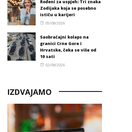
Rođeni za uspjeh: Tri znaka
Zodijaka koja se posebno
ističu u karijeri
Posted
05/08/2026
on
Saobraćajni kolaps na
granici Crne Gore i
Hrvatske, čeka se više od
10 sati
Posted
02/08/2026
on
IZDVAJAMO