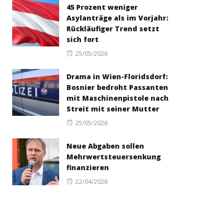
45 Prozent weniger
Asylanträge als im Vorjahr:
Rückläufiger Trend setzt
sich fort
Posted
25/05/2026
on
Drama in Wien-Floridsdorf:
Bosnier bedroht Passanten
mit Maschinenpistole nach
Streit mit seiner Mutter
Posted
25/05/2026
on
Neue Abgaben sollen
Mehrwertsteuersenkung
finanzieren
Posted
22/04/2026
on