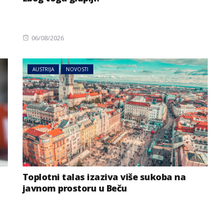
Posted
06/08/2026
on
AUSTRIJA
NOVOSTI
Toplotni talas izaziva više sukoba na
javnom prostoru u Beču