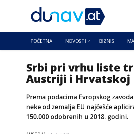
POČETNA
NOVOSTI
BIZNIS
MA
Srbi pri vrhu liste 
Austriji i Hrvatskoj
Prema podacima Evropskog zavoda z
neke od zemalja EU najčešće aplicira
150.000 odobrenih u 2018. godini.
AUSTRIJA