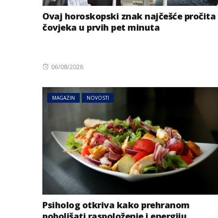
Ovaj horoskopski znak najčešće pročita
čovjeka u prvih pet minuta
Posted
06/08/2026
on
MAGAZIN
NOVOSTI
Psiholog otkriva kako prehranom
poboljšati raspoloženje i energiju