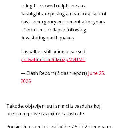
using borrowed cellphones as
flashlights, exposing a near-total lack of
basic emergency equipment after years
of economic collapse following
devastating earthquakes.
Casualties still being assessed.
pic.twitter.com/6Mo2pMyUMh
— Clash Report (@clashreport)
June 25,
2026
Takođe, objavljeni su i snimci iz vazduha koji
prikazuju prave razmjere katastrofe.
Podsjetimo, zemljotresi jačine 7,5 i 7,2 stepena po