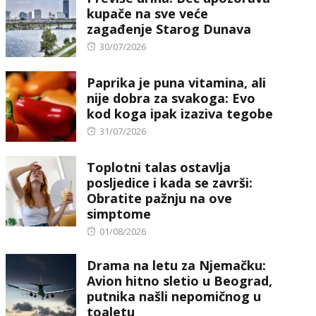
kupače na sve veće
zagađenje Starog Dunava
Posted
30/07/2026
on
Paprika je puna vitamina, ali
nije dobra za svakoga: Evo
kod koga ipak izaziva tegobe
Posted
31/07/2026
on
Toplotni talas ostavlja
posljedice i kada se završi:
Obratite pažnju na ove
simptome
Posted
01/08/2026
on
Drama na letu za Njemačku:
Avion hitno sletio u Beograd,
putnika našli nepomičnog u
toaletu