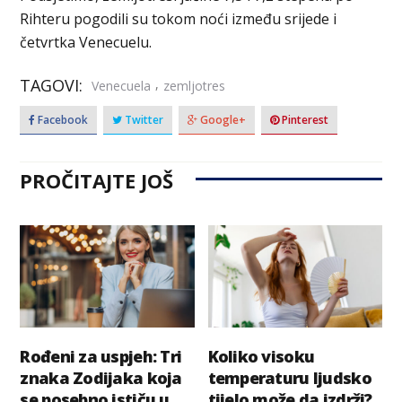
Rihteru pogodili su tokom noći između srijede i
četvrtka Venecuelu.
TAGOVI:
,
Venecuela
zemljotres
Facebook
Twitter
Google+
Pinterest
PROČITAJTE JOŠ
Rođeni za uspjeh: Tri
Koliko visoku
znaka Zodijaka koja
temperaturu ljudsko
se posebno ističu u
tijelo može da izdrži?