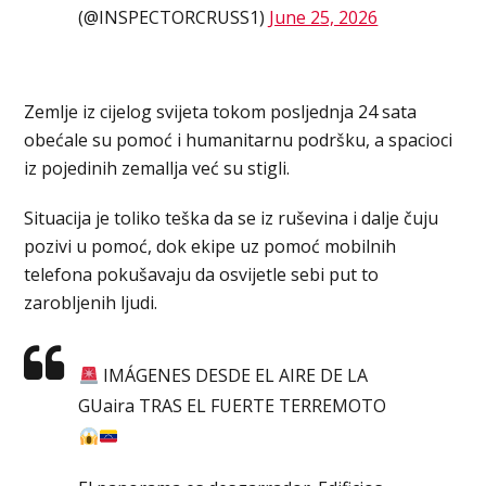
(@INSPECTORCRUSS1)
June 25, 2026
Zemlje iz cijelog svijeta tokom posljednja 24 sata
obećale su pomoć i humanitarnu podršku, a spacioci
iz pojedinih zemallja već su stigli.
Situacija je toliko teška da se iz ruševina i dalje čuju
pozivi u pomoć, dok ekipe uz pomoć mobilnih
telefona pokušavaju da osvijetle sebi put to
zarobljenih ljudi.
IMÁGENES DESDE EL AIRE DE LA
GUaira TRAS EL FUERTE TERREMOTO