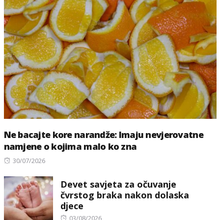
Ne bacajte kore narandže: Imaju nevjerovatne
namjene o kojima malo ko zna
Posted
30/07/2026
on
Devet savjeta za očuvanje
čvrstog braka nakon dolaska
djece
Posted
03/08/2026