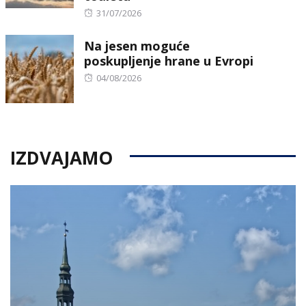
Posted
31/07/2026
on
Na jesen moguće
poskupljenje hrane u Evropi
Posted
04/08/2026
on
IZDVAJAMO