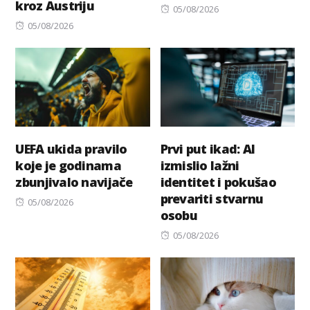
kroz Austriju
Posted
05/08/2026
Posted
on
05/08/2026
on
UEFA ukida pravilo
Prvi put ikad: AI
koje je godinama
izmislio lažni
zbunjivalo navijače
identitet i pokušao
prevariti stvarnu
Posted
05/08/2026
osobu
on
Posted
05/08/2026
on