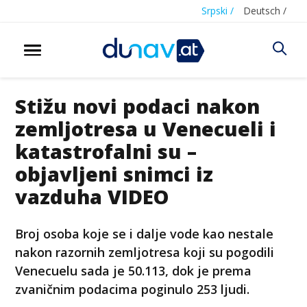
Srpski /
Deutsch /
Stižu novi podaci nakon
zemljotresa u Venecueli i
katastrofalni su –
objavljeni snimci iz
vazduha VIDEO
Broj osoba koje se i dalje vode kao nestale
nakon razornih zemljotresa koji su pogodili
Venecuelu sada je 50.113, dok je prema
zvaničnim podacima poginulo 253 ljudi.