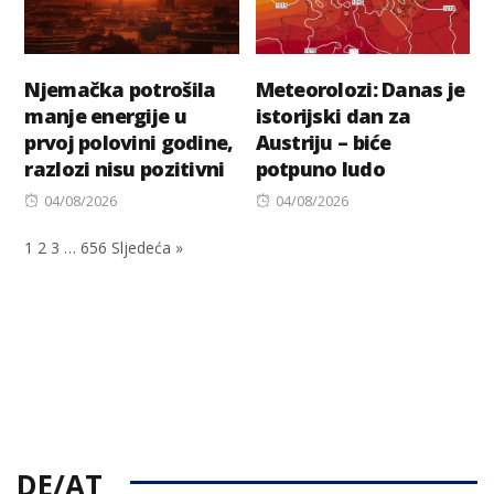
Njemačka potrošila
Meteorolozi: Danas je
manje energije u
istorijski dan za
prvoj polovini godine,
Austriju – biće
razlozi nisu pozitivni
potpuno ludo
Posted
Posted
04/08/2026
04/08/2026
on
on
1
2
3
…
656
Sljedeća »
DE/AT