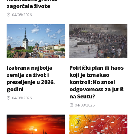
zagorčale živote
Posted
04/08/2026
on
Izabrana najbolja
Politički plan ili haos
zemlja za život i
koji je izmakao
preseljenje u 2026.
kontroli: Ko snosi
godini
odgovornost za juriš
na Seutu?
Posted
04/08/2026
on
Posted
04/08/2026
on