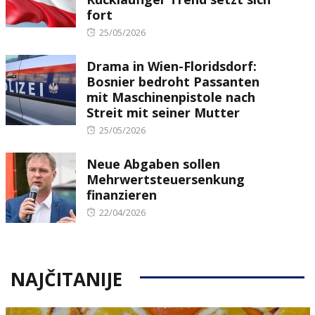
fort
Posted
25/05/2026
on
Drama in Wien-Floridsdorf:
Bosnier bedroht Passanten
mit Maschinenpistole nach
Streit mit seiner Mutter
Posted
25/05/2026
on
Neue Abgaben sollen
Mehrwertsteuersenkung
finanzieren
Posted
22/04/2026
on
NAJČITANIJE