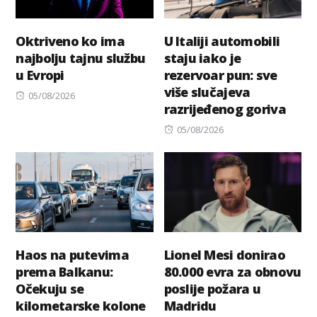
Oktriveno ko ima
U Italiji automobili
najbolju tajnu službu
staju iako je
u Evropi
rezervoar pun: sve
više slučajeva
Posted
05/08/2026
razrijeđenog goriva
on
Posted
05/08/2026
on
Haos na putevima
Lionel Mesi donirao
prema Balkanu:
80.000 evra za obnovu
Očekuju se
poslije požara u
kilometarske kolone
Madridu