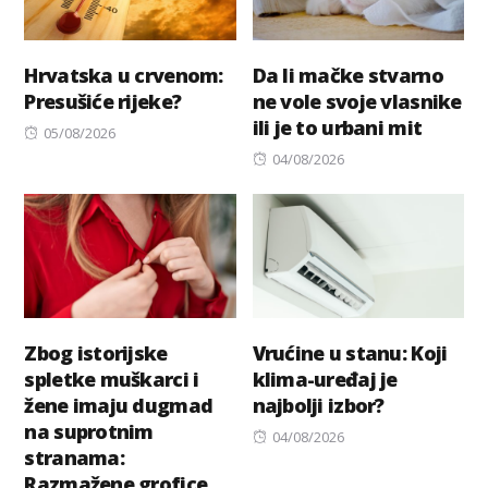
Hrvatska u crvenom:
Da li mačke stvarno
Presušiće rijeke?
ne vole svoje vlasnike
ili je to urbani mit
Posted
05/08/2026
on
Posted
04/08/2026
on
Zbog istorijske
Vrućine u stanu: Koji
spletke muškarci i
klima-uređaj je
žene imaju dugmad
najbolji izbor?
na suprotnim
Posted
04/08/2026
stranama:
on
Razmažene grofice