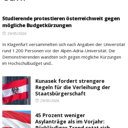
Studierende protestieren österreichweit gegen
mögliche Budgetkürzungen
Posted
29/05/2026
on
In Klagenfurt versammelten sich nach Angaben der Universität
rund 1.200 Personen vor der Alpen-Adria-Universität. Die
Demonstrierenden wandten sich gegen mögliche Kürzungen
im Hochschulbudget und...
Kunasek fordert strengere
Regeln für die Verleihung der
Staatsbürgerschaft
Posted
29/05/2026
on
45 Prozent weniger
Asylanträge als im Vorjahr:
Rückläufiger Trend setzt sich