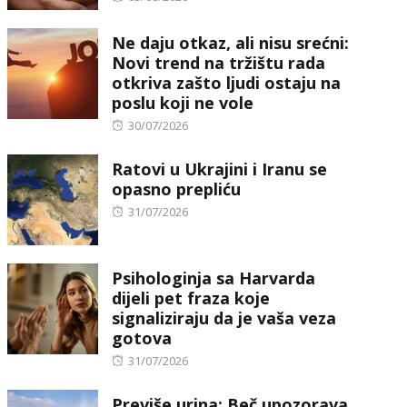
on
Ne daju otkaz, ali nisu srećni:
Novi trend na tržištu rada
otkriva zašto ljudi ostaju na
poslu koji ne vole
Posted
30/07/2026
on
Ratovi u Ukrajini i Iranu se
opasno prepliću
Posted
31/07/2026
on
Psihologinja sa Harvarda
dijeli pet fraza koje
signaliziraju da je vaša veza
gotova
Posted
31/07/2026
on
Previše urina: Beč upozorava