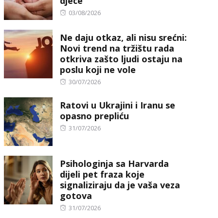
djece
Posted
03/08/2026
on
Ne daju otkaz, ali nisu srećni:
Novi trend na tržištu rada
otkriva zašto ljudi ostaju na
poslu koji ne vole
Posted
30/07/2026
on
Ratovi u Ukrajini i Iranu se
opasno prepliću
Posted
31/07/2026
on
Psihologinja sa Harvarda
dijeli pet fraza koje
signaliziraju da je vaša veza
gotova
Posted
31/07/2026