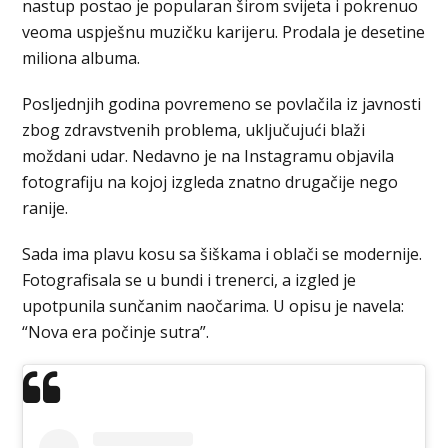
nastup postao je popularan širom svijeta i pokrenuo
veoma uspješnu muzičku karijeru. Prodala je desetine
miliona albuma.
Posljednjih godina povremeno se povlačila iz javnosti
zbog zdravstvenih problema, uključujući blaži
moždani udar. Nedavno je na Instagramu objavila
fotografiju na kojoj izgleda znatno drugačije nego
ranije.
Sada ima plavu kosu sa šiškama i oblači se modernije.
Fotografisala se u bundi i trenerci, a izgled je
upotpunila sunčanim naočarima. U opisu je navela:
“Nova era počinje sutra”.