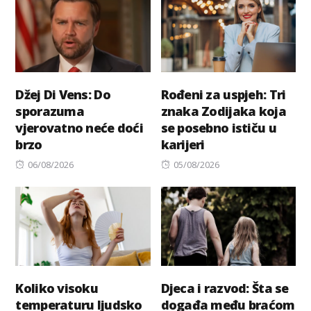
Džej Di Vens: Do
Rođeni za uspjeh: Tri
sporazuma
znaka Zodijaka koja
vjerovatno neće doći
se posebno ističu u
brzo
karijeri
Posted
Posted
06/08/2026
05/08/2026
on
on
Koliko visoku
Djeca i razvod: Šta se
temperaturu ljudsko
događa među braćom