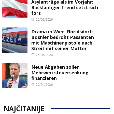
Asylanträge als im Vorjahr:
Rückläufiger Trend setzt sich
fort
Posted
25/05/2026
on
Drama in Wien-Floridsdorf:
Bosnier bedroht Passanten
mit Maschinenpistole nach
Streit mit seiner Mutter
Posted
25/05/2026
on
Neue Abgaben sollen
Mehrwertsteuersenkung
finanzieren
Posted
22/04/2026
on
NAJČITANIJE