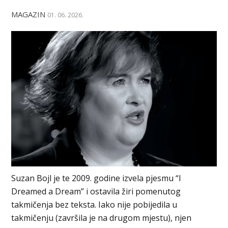
MAGAZIN
01. 06. 2026.
Suzan Bojl je te 2009. godine izvela pjesmu “I
Dreamed a Dream” i ostavila žiri pomenutog
takmičenja bez teksta. Iako nije pobijedila u
takmičenju (završila je na drugom mjestu), njen