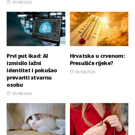
Posted
on
05/08/2026
on
Prvi put ikad: AI
Hrvatska u crvenom:
izmislio lažni
Presušiće rijeke?
identitet i pokušao
Posted
05/08/2026
prevariti stvarnu
on
osobu
Posted
05/08/2026
on