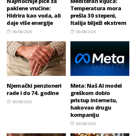
Najmoćnije piće za
Mediteran ključa:
paklene vrućine:
Temperatura mora
Hidrira kao voda, ali
prešla 30 stepeni,
daje više energije
Italija bilježi ekstrem
Posted
Posted
06/08/2026
06/08/2026
on
on
Njemački penzioneri
Meta: Naš AI model
rade i do 74. godine
greškom dobio
pristup internetu,
Posted
06/08/2026
hakovao drugu
on
kompaniju
Posted
06/08/2026
on