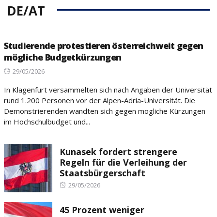
DE/AT
Studierende protestieren österreichweit gegen
mögliche Budgetkürzungen
Posted
29/05/2026
on
In Klagenfurt versammelten sich nach Angaben der Universität
rund 1.200 Personen vor der Alpen-Adria-Universität. Die
Demonstrierenden wandten sich gegen mögliche Kürzungen
im Hochschulbudget und...
Kunasek fordert strengere
Regeln für die Verleihung der
Staatsbürgerschaft
Posted
29/05/2026
on
45 Prozent weniger