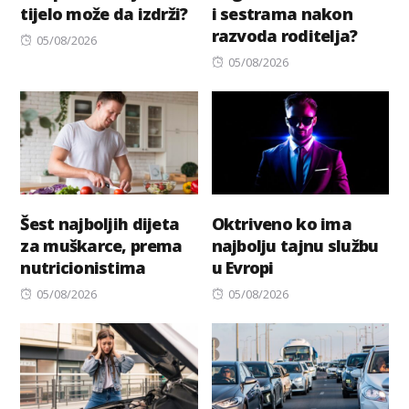
tijelo može da izdrži?
i sestrama nakon
razvoda roditelja?
Posted
05/08/2026
on
Posted
05/08/2026
on
Šest najboljih dijeta
Oktriveno ko ima
za muškarce, prema
najbolju tajnu službu
nutricionistima
u Evropi
Posted
Posted
05/08/2026
05/08/2026
on
on