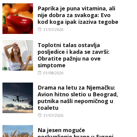
on
Paprika je puna vitamina, ali
nije dobra za svakoga: Evo
kod koga ipak izaziva tegobe
Posted
31/07/2026
on
Toplotni talas ostavlja
posljedice i kada se završi:
Obratite pažnju na ove
simptome
Posted
01/08/2026
on
Drama na letu za Njemačku:
Avion hitno sletio u Beograd,
putnika našli nepomičnog u
toaletu
Posted
31/07/2026
on
Na jesen moguće
poskupljenje hrane u Evropi