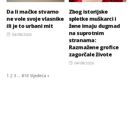
Da li mačke stvarno
Zbog istorijske
ne vole svoje vlasnike
spletke muškarci i
ili je to urbani mit
žene imaju dugmad
na suprotnim
Posted
04/08/2026
stranama:
on
Razmažene grofice
zagorčale živote
Posted
04/08/2026
on
1
2
3
…
810
Sljedeća »