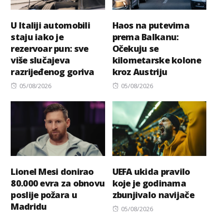
U Italiji automobili
Haos na putevima
staju iako je
prema Balkanu:
rezervoar pun: sve
Očekuju se
više slučajeva
kilometarske kolone
razrijeđenog goriva
kroz Austriju
Posted
Posted
05/08/2026
05/08/2026
on
on
Lionel Mesi donirao
UEFA ukida pravilo
80.000 evra za obnovu
koje je godinama
poslije požara u
zbunjivalo navijače
Madridu
Posted
05/08/2026