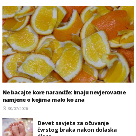
Ne bacajte kore narandže: Imaju nevjerovatne
namjene o kojima malo ko zna
Posted
30/07/2026
on
Devet savjeta za očuvanje
čvrstog braka nakon dolaska