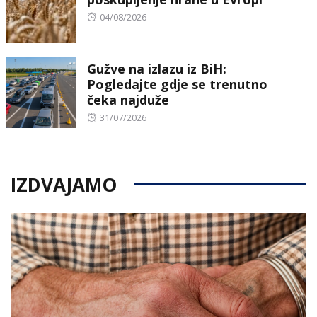
Posted
04/08/2026
on
Gužve na izlazu iz BiH:
Pogledajte gdje se trenutno
čeka najduže
Posted
31/07/2026
on
IZDVAJAMO