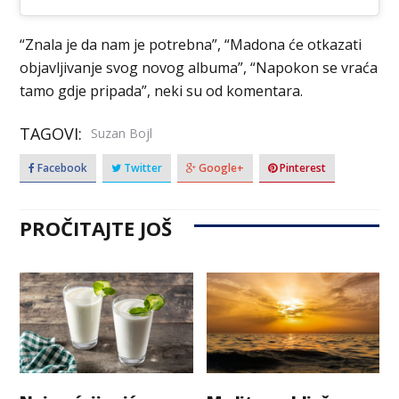
“Znala je da nam je potrebna”, “Madona će otkazati
objavljivanje svog novog albuma”, “Napokon se vraća
tamo gdje pripada”, neki su od komentara.
TAGOVI:
Suzan Bojl
Facebook
Twitter
Google+
Pinterest
PROČITAJTE JOŠ