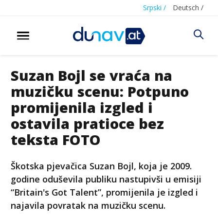
Srpski /
Deutsch /
Suzan Bojl se vraća na
muzičku scenu: Potpuno
promijenila izgled i
ostavila pratioce bez
teksta FOTO
Škotska pjevačica Suzan Bojl, koja je 2009.
godine oduševila publiku nastupivši u emisiji
“Britain's Got Talent”, promijenila je izgled i
najavila povratak na muzičku scenu.