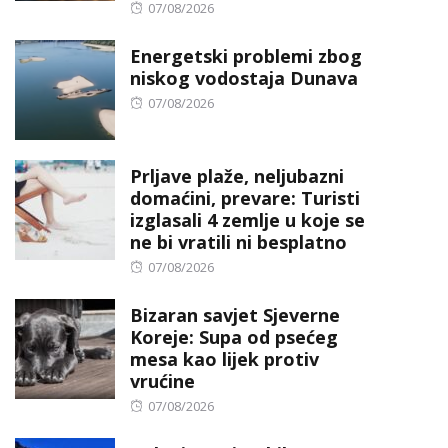
Posted
07/08/2026
on
Energetski problemi zbog
niskog vodostaja Dunava
Posted
07/08/2026
on
Prljave plaže, neljubazni
domaćini, prevare: Turisti
izglasali 4 zemlje u koje se
ne bi vratili ni besplatno
Posted
07/08/2026
on
Bizaran savjet Sjeverne
Koreje: Supa od psećeg
mesa kao lijek protiv
vrućine
Posted
07/08/2026
on