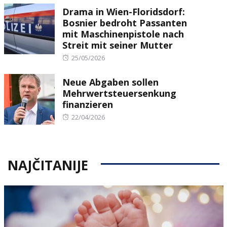
Drama in Wien-Floridsdorf:
Bosnier bedroht Passanten
mit Maschinenpistole nach
Streit mit seiner Mutter
Posted
25/05/2026
on
Neue Abgaben sollen
Mehrwertsteuersenkung
finanzieren
Posted
22/04/2026
on
NAJČITANIJE