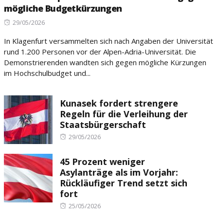
mögliche Budgetkürzungen
Posted
29/05/2026
on
In Klagenfurt versammelten sich nach Angaben der Universität
rund 1.200 Personen vor der Alpen-Adria-Universität. Die
Demonstrierenden wandten sich gegen mögliche Kürzungen
im Hochschulbudget und...
Kunasek fordert strengere
Regeln für die Verleihung der
Staatsbürgerschaft
Posted
29/05/2026
on
45 Prozent weniger
Asylanträge als im Vorjahr:
Rückläufiger Trend setzt sich
fort
Posted
25/05/2026
on