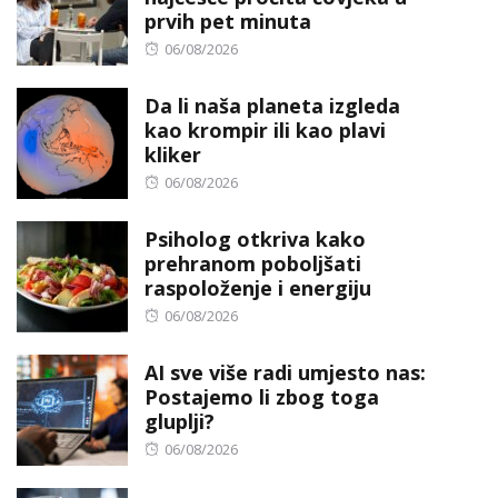
prvih pet minuta
Posted
06/08/2026
on
Da li naša planeta izgleda
kao krompir ili kao plavi
kliker
Posted
06/08/2026
on
Psiholog otkriva kako
prehranom poboljšati
raspoloženje i energiju
Posted
06/08/2026
on
AI sve više radi umjesto nas:
Postajemo li zbog toga
gluplji?
Posted
06/08/2026
on