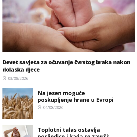
Devet savjeta za očuvanje čvrstog braka nakon
dolaska djece
Posted
03/08/2026
on
Na jesen moguće
poskupljenje hrane u Evropi
Posted
04/08/2026
on
Toplotni talas ostavlja
posljedice i kada se završi: