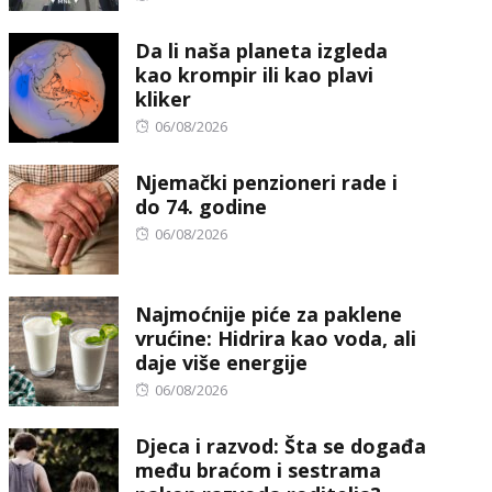
on
Da li naša planeta izgleda
kao krompir ili kao plavi
kliker
Posted
06/08/2026
on
Njemački penzioneri rade i
do 74. godine
Posted
06/08/2026
on
Najmoćnije piće za paklene
vrućine: Hidrira kao voda, ali
daje više energije
Posted
06/08/2026
on
Djeca i razvod: Šta se događa
među braćom i sestrama