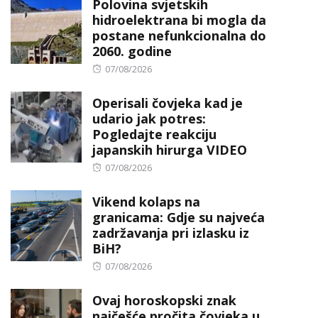
Polovina svjetskih
hidroelektrana bi mogla da
postane nefunkcionalna do
2060. godine
Posted
07/08/2026
on
Operisali čovjeka kad je
udario jak potres:
Pogledajte reakciju
japanskih hirurga VIDEO
Posted
07/08/2026
on
Vikend kolaps na
granicama: Gdje su najveća
zadržavanja pri izlasku iz
BiH?
Posted
07/08/2026
on
Ovaj horoskopski znak
najčešće pročita čovjeka u