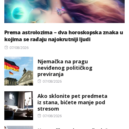
Prema astrolozima – dva horoskopska znaka u
kojima se rađaju najokrutniji ljudi
Posted
07/08/2026
on
Njemačka na pragu
neviđenog političkog
previranja
Posted
07/08/2026
on
Ako sklonite pet predmeta
iz stana, bićete manje pod
stresom
Posted
07/08/2026
on