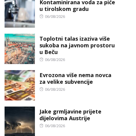
Kontaminirana voda za piće
u tirolskom gradu
Posted
06/08/2026
on
Toplotni talas izaziva više
sukoba na javnom prostoru
u Beču
Posted
06/08/2026
on
Evrozona više nema novca
za velike subvencije
Posted
06/08/2026
on
Jake grmljavine prijete
dijelovima Austrije
Posted
06/08/2026
on