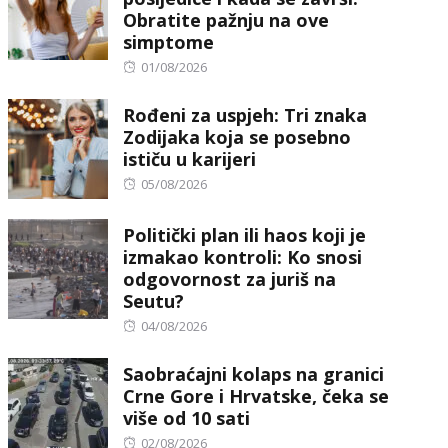
Obratite pažnju na ove
simptome
Posted
01/08/2026
on
Rođeni za uspjeh: Tri znaka
Zodijaka koja se posebno
ističu u karijeri
Posted
05/08/2026
on
Politički plan ili haos koji je
izmakao kontroli: Ko snosi
odgovornost za juriš na
Seutu?
Posted
04/08/2026
on
Saobraćajni kolaps na granici
Crne Gore i Hrvatske, čeka se
više od 10 sati
Posted
02/08/2026