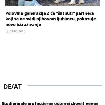
Polovina generacije Z će “šutnuti” partnera
koji se ne svidi njihovom ljubimcu, pokazuje
novo istraživanje
Posted
03/06/2026
on
DE/AT
Studierende protestieren österreichweit gegen