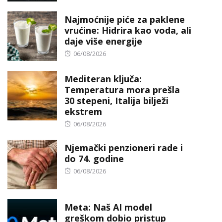
Najmoćnije piće za paklene
vrućine: Hidrira kao voda, ali
daje više energije
Posted
06/08/2026
on
Mediteran ključa:
Temperatura mora prešla
30 stepeni, Italija bilježi
ekstrem
Posted
06/08/2026
on
Njemački penzioneri rade i
do 74. godine
Posted
06/08/2026
on
Meta: Naš AI model
greškom dobio pristup