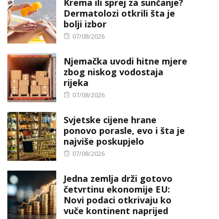
Krema ili sprej za sunčanje?
Dermatolozi otkrili šta je
bolji izbor
Posted
07/08/2026
on
Njemačka uvodi hitne mjere
zbog niskog vodostaja
rijeka
Posted
07/08/2026
on
Svjetske cijene hrane
ponovo porasle, evo i šta je
najviše poskupjelo
Posted
07/08/2026
on
Jedna zemlja drži gotovo
četvrtinu ekonomije EU:
Novi podaci otkrivaju ko
vuče kontinent naprijed