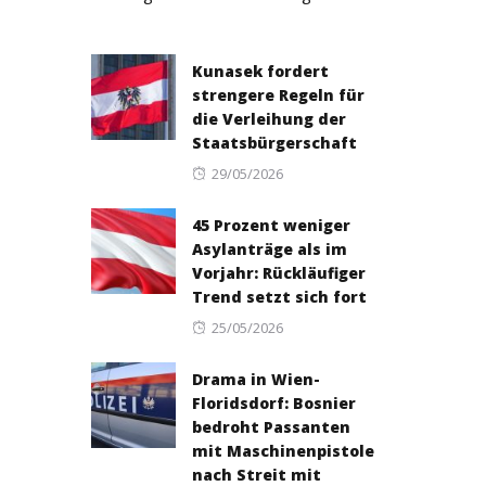
Kunasek fordert
strengere Regeln für
die Verleihung der
Staatsbürgerschaft
Posted
29/05/2026
on
45 Prozent weniger
Asylanträge als im
Vorjahr: Rückläufiger
Trend setzt sich fort
Posted
25/05/2026
on
Drama in Wien-
Floridsdorf: Bosnier
bedroht Passanten
mit Maschinenpistole
nach Streit mit