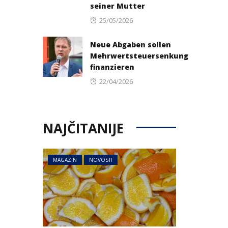
seiner Mutter
Posted
25/05/2026
on
Neue Abgaben sollen
Mehrwertsteuersenkung
finanzieren
Posted
22/04/2026
on
NAJČITANIJE
MAGAZIN
NOVOSTI