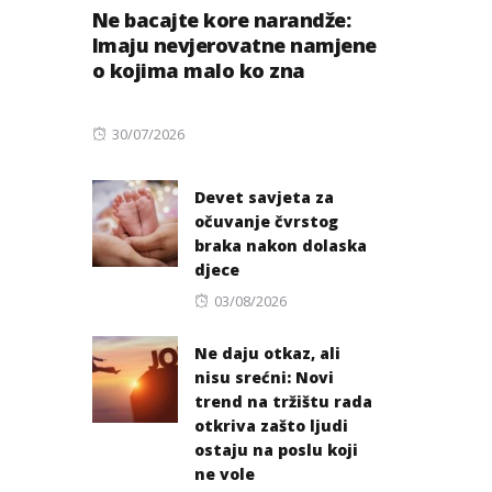
Ne bacajte kore narandže:
Imaju nevjerovatne namjene
o kojima malo ko zna
Posted
30/07/2026
on
Devet savjeta za
očuvanje čvrstog
braka nakon dolaska
djece
Posted
03/08/2026
on
Ne daju otkaz, ali
nisu srećni: Novi
trend na tržištu rada
otkriva zašto ljudi
ostaju na poslu koji
ne vole