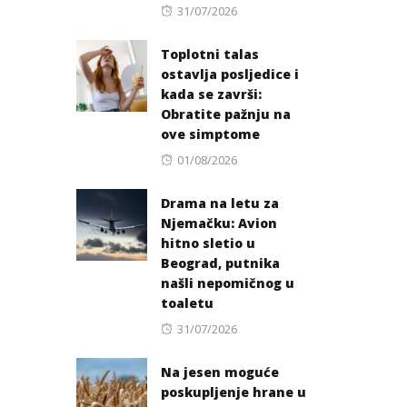
Posted
31/07/2026
on
Toplotni talas
ostavlja posljedice i
kada se završi:
Obratite pažnju na
ove simptome
Posted
01/08/2026
on
Drama na letu za
Njemačku: Avion
hitno sletio u
Beograd, putnika
našli nepomičnog u
toaletu
Posted
31/07/2026
on
Na jesen moguće
poskupljenje hrane u