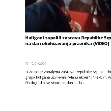
Huligani zapalili zastavu Republike Sr
na dan obeležavanja praznika (VIDEO)
Posted
10/01/2024
on
U Zenici je zapaljena zastava Republike Srpske, do
grupa huligana uzvikivala “Alahu ekber” i “Tekbir”. V
čin dogodio se sinoć, na dan kada...