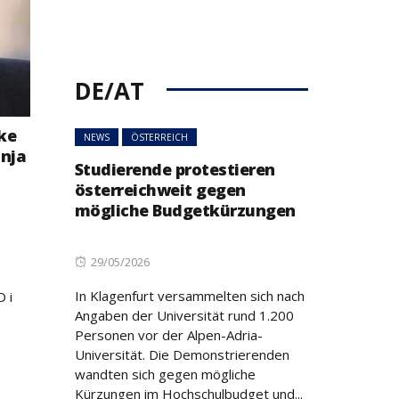
DE/AT
ke
NEWS
ÖSTERREICH
anja
Studierende protestieren
österreichweit gegen
mögliche Budgetkürzungen
Posted
29/05/2026
on
In Klagenfurt versammelten sich nach
 i
Angaben der Universität rund 1.200
Personen vor der Alpen-Adria-
Universität. Die Demonstrierenden
wandten sich gegen mögliche
Kürzungen im Hochschulbudget und...