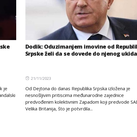
pske
Dodik: Oduzimanjem imovine od Republi
Srpske želi da se dovede do njenog ukid
Posted
21/11/2023
on
k je
Od Dejtona do danas Republika Srpska izložena je
andalski
nesnošljivim pritiscima međunarodne zajednice
predvođenim kolektivnim Zapadom koji predvode SAD
Velika Britanija, što je potvrdila...