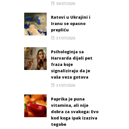
Posted
30/07/2026
on
Ratovi u Ukrajini i
Iranu se opasno
prepliću
Posted
31/07/2026
on
Psihologinja sa
Harvarda dijeli pet
fraza koje
signaliziraju da je
vaša veza gotova
Posted
31/07/2026
on
Paprika je puna
vitamina, ali nije
dobra za svakoga: Evo
kod koga ipak izaziva
tegobe