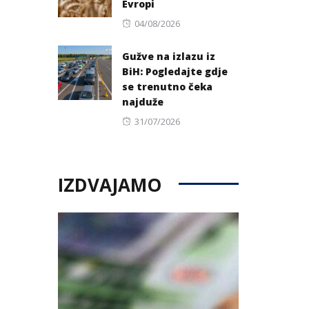
Evropi
Posted
04/08/2026
on
Gužve na izlazu iz
BiH: Pogledajte gdje
se trenutno čeka
najduže
Posted
31/07/2026
on
IZDVAJAMO