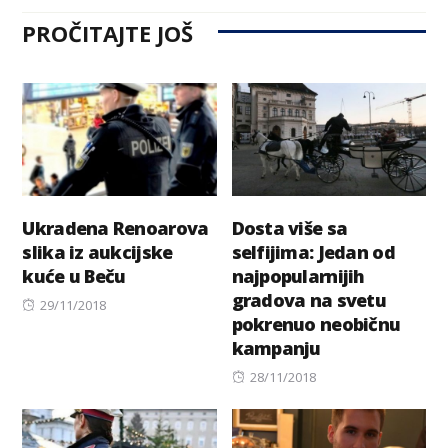
PROČITAJTE JOŠ
Ukradena Renoarova
Dosta više sa
slika iz aukcijske
selfijima: Jedan od
kuće u Beču
najpopularnijih
gradova na svetu
Posted
29/11/2018
pokrenuo neobičnu
on
kampanju
Posted
28/11/2018
on