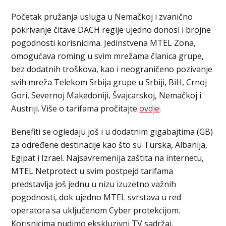
Početak pružanja usluga u Nemačkoj i zvanično
pokrivanje čitave DACH regije ujedno donosi i brojne
pogodnosti korisnicima. Jedinstvena MTEL Zona,
omogućava roming u svim mrežama članica grupe,
bez dodatnih troškova, kao i neograničeno pozivanje
svih mreža Telekom Srbija grupe u Srbiji, BiH, Crnoj
Gori, Severnoj Makedoniji, Švajcarskoj, Nemačkoj i
Austriji. Više o tarifama pročitajte
ovdje
.
Benefiti se ogledaju još i u dodatnim gigabajtima (GB)
za određene destinacije kao što su Turska, Albanija,
Egipat i Izrael. Najsavremenija zaštita na internetu,
MTEL Netprotect u svim postpejd tarifama
predstavlja još jednu u nizu izuzetno važnih
pogodnosti, dok ujedno MTEL svrstava u red
operatora sa uključenom Cyber protekcijom.
Korisnicima nudimo ekskluzivni TV sadržaj,