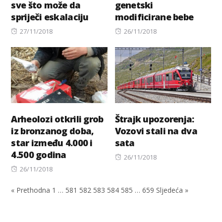
sve što može da
genetski
spriječi eskalaciju
modificirane bebe
Posted
Posted
27/11/2018
26/11/2018
on
on
Arheolozi otkrili grob
Štrajk upozorenja:
iz bronzanog doba,
Vozovi stali na dva
star između 4.000 i
sata
4.500 godina
Posted
26/11/2018
Posted
on
26/11/2018
on
« Prethodna
1
…
581
582
583
584
585
…
659
Sljedeća »