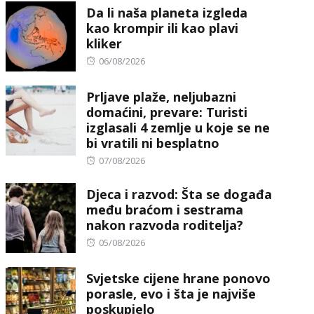
Da li naša planeta izgleda
kao krompir ili kao plavi
kliker
Posted
06/08/2026
on
Prljave plaže, neljubazni
domaćini, prevare: Turisti
izglasali 4 zemlje u koje se ne
bi vratili ni besplatno
Posted
07/08/2026
on
Djeca i razvod: Šta se događa
među braćom i sestrama
nakon razvoda roditelja?
Posted
05/08/2026
on
Svjetske cijene hrane ponovo
porasle, evo i šta je najviše
poskupjelo