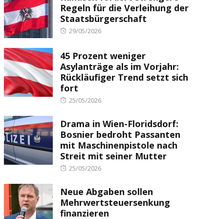
Regeln für die Verleihung der
Staatsbürgerschaft
Posted
29/05/2026
on
45 Prozent weniger
Asylanträge als im Vorjahr:
Rückläufiger Trend setzt sich
fort
Posted
25/05/2026
on
Drama in Wien-Floridsdorf:
Bosnier bedroht Passanten
mit Maschinenpistole nach
Streit mit seiner Mutter
Posted
25/05/2026
on
Neue Abgaben sollen
Mehrwertsteuersenkung
finanzieren