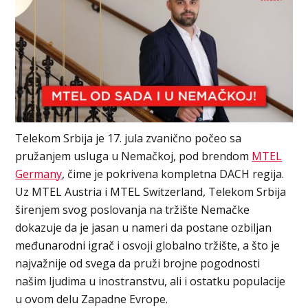
Telekom Srbija je 17. jula zvanično počeo sa
pružanjem usluga u Nemačkoj, pod brendom
MTEL
Germany
, čime je pokrivena kompletna DACH regija.
Uz MTEL Austria i MTEL Switzerland, Telekom Srbija
širenjem svog poslovanja na tržište Nemačke
dokazuje da je jasan u nameri da postane ozbiljan
međunarodni igrač i osvoji globalno tržište, a što je
najvažnije od svega da pruži brojne pogodnosti
našim ljudima u inostranstvu, ali i ostatku populacije
u ovom delu Zapadne Evrope.