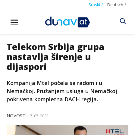
Srpski /
Deutsch /
Telekom Srbija grupa
nastavlja širenje u
dijaspori
Kompanija Mtel počela sa radom i u
Nemačkoj. Pružanjem usluga u Nemačkoj
pokrivena kompletna DACH regija.
NOVOSTI
17. 07. 2023.