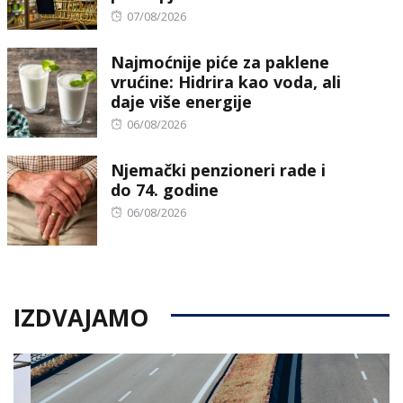
Posted
07/08/2026
on
Najmoćnije piće za paklene
vrućine: Hidrira kao voda, ali
daje više energije
Posted
06/08/2026
on
Njemački penzioneri rade i
do 74. godine
Posted
06/08/2026
on
IZDVAJAMO