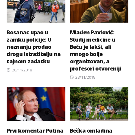
Bosanac upao u
Mladen Pavlović:
zamku policije: U
Studij medicine u
neznanju prodao
Beču je lakši, ali
drogu istražitelju na
mnogo bolje
tajnom zadatku
organizovan, a
profesori otvoreniji
Posted
28/11/2018
on
Posted
28/11/2018
on
Prvi komentar Putina
Bečka omladina