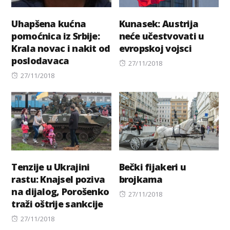
Uhapšena kućna
Kunasek: Austrija
pomoćnica iz Srbije:
neće učestvovati u
Krala novac i nakit od
evropskoj vojsci
poslodavaca
Posted
27/11/2018
Posted
on
27/11/2018
on
Tenzije u Ukrajini
Bečki fijakeri u
rastu: Knajsel poziva
brojkama
na dijalog, Porošenko
Posted
27/11/2018
traži oštrije sankcije
on
Posted
27/11/2018