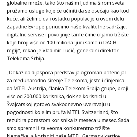
globalne mreže, tako što našim ljudima širom sveta
pružamo usluge koje će učiniti da se osećaju kao kod
kuće, ali želimo da i ostatku populacije u ovom delu
Zapadne Evrope ponudimo naše kvalitetne sadržaje,
digitalne servise i povoljnije tarife čime ciljamo tržište
koje broji više od 100 miliona ljudi samo u DACH
regiji“, rekao je Vladimir Lučić, generalni direktor
Telekoma Srbija.
„Dokaz da dijaspora predstavlja ogroman potencijal
za međunarodno širenje Telekoma, jeste i činjenica
da MTEL Austrija, članica Telekom Srbija grupe, broji
više od 200.000 korisnika, dok se korisnici u
Švajcarskoj gotovo svakodnevno uveravaju u
pogodnosti koje im pruža MTEL Switzerland, što
rezultira porastom korisnika iz meseca u mesec. Sada
smo spremni i za veoma konkurentno tržište
Nemačke, a korisnici naše MTEL Germany kartice