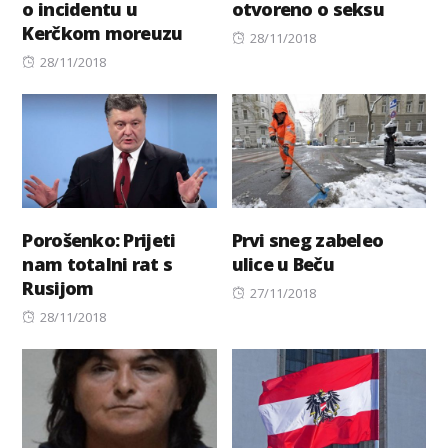
o incidentu u
otvoreno o seksu
Kerčkom moreuzu
Posted
28/11/2018
Posted
on
28/11/2018
on
Porošenko: Prijeti
Prvi sneg zabeleo
nam totalni rat s
ulice u Beču
Rusijom
Posted
27/11/2018
Posted
on
28/11/2018
on