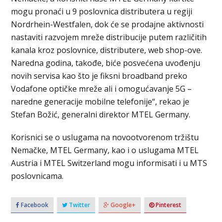
mogu pronaći u 9 poslovnica distributera u regiji
Nordrhein-Westfalen, dok će se prodajne aktivnosti
nastaviti razvojem mreže distribucije putem različitih
kanala kroz poslovnice, distributere, web shop-ove.
Naredna godina, takođe, biće posvećena uvođenju
novih servisa kao što je fiksni broadband preko
Vodafone optičke mreže ali i omogućavanje 5G –
naredne generacije mobilne telefonije“, rekao je
Stefan Božić, generalni direktor MTEL Germany.
Korisnici se o uslugama na novootvorenom tržištu
Nemačke, MTEL Germany, kao i o uslugama MTEL
Austria i MTEL Switzerland mogu informisati i u MTS
poslovnicama.
Facebook
Twitter
Google+
Pinterest