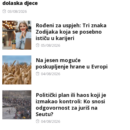
dolaska djece
Posted
03/08/2026
on
Rođeni za uspjeh: Tri znaka
Zodijaka koja se posebno
ističu u karijeri
Posted
05/08/2026
on
Na jesen moguće
poskupljenje hrane u Evropi
Posted
04/08/2026
on
Politički plan ili haos koji je
izmakao kontroli: Ko snosi
odgovornost za juriš na
Seutu?
Posted
04/08/2026
on