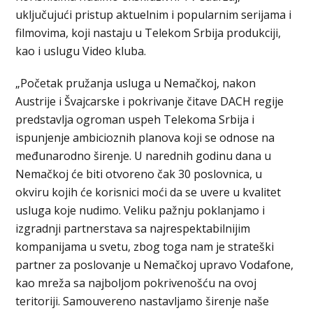
uključujući pristup aktuelnim i popularnim serijama i
filmovima, koji nastaju u Telekom Srbija produkciji,
kao i uslugu Video kluba.
„Početak pružanja usluga u Nemačkoj, nakon
Austrije i Švajcarske i pokrivanje čitave DACH regije
predstavlja ogroman uspeh Telekoma Srbija i
ispunjenje ambicioznih planova koji se odnose na
međunarodno širenje. U narednih godinu dana u
Nemačkoj će biti otvoreno čak 30 poslovnica, u
okviru kojih će korisnici moći da se uvere u kvalitet
usluga koje nudimo. Veliku pažnju poklanjamo i
izgradnji partnerstava sa najrespektabilnijim
kompanijama u svetu, zbog toga nam je strateški
partner za poslovanje u Nemačkoj upravo Vodafone,
kao mreža sa najboljom pokrivenošću na ovoj
teritoriji. Samouvereno nastavljamo širenje naše