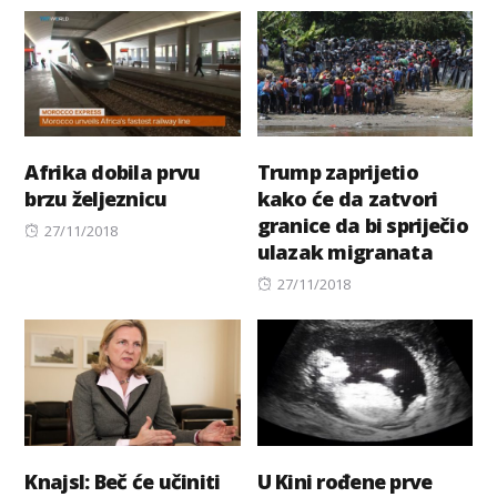
on
Afrika dobila prvu
Trump zaprijetio
brzu željeznicu
kako će da zatvori
granice da bi spriječio
Posted
27/11/2018
ulazak migranata
on
Posted
27/11/2018
on
Knajsl: Beč će učiniti
U Kini rođene prve