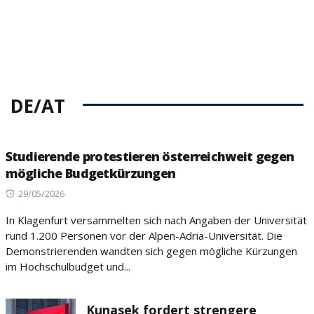
DE/AT
Studierende protestieren österreichweit gegen
mögliche Budgetkürzungen
Posted
29/05/2026
on
In Klagenfurt versammelten sich nach Angaben der Universität
rund 1.200 Personen vor der Alpen-Adria-Universität. Die
Demonstrierenden wandten sich gegen mögliche Kürzungen
im Hochschulbudget und...
Kunasek fordert strengere