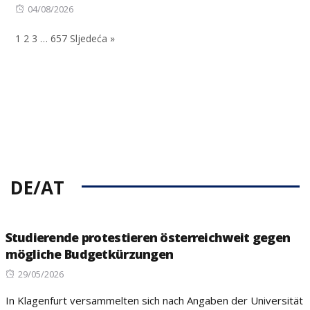
Posted
04/08/2026
on
1
2
3
…
657
Sljedeća »
DE/AT
Studierende protestieren österreichweit gegen
mögliche Budgetkürzungen
Posted
29/05/2026
on
In Klagenfurt versammelten sich nach Angaben der Universität