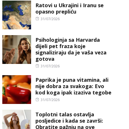
Ratovi u Ukrajini i Iranu se
opasno prepliću
Posted
31/07/2026
on
Psihologinja sa Harvarda
dijeli pet fraza koje
signaliziraju da je vaša veza
gotova
Posted
31/07/2026
on
Paprika je puna vitamina, ali
nije dobra za svakoga: Evo
kod koga ipak izaziva tegobe
Posted
31/07/2026
on
Toplotni talas ostavlja
posljedice i kada se završi:
Obratite pažnju na ove