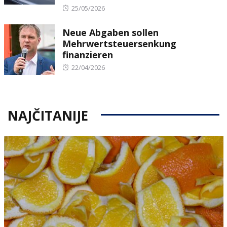
Posted
25/05/2026
on
Neue Abgaben sollen
Mehrwertsteuersenkung
finanzieren
Posted
22/04/2026
on
NAJČITANIJE