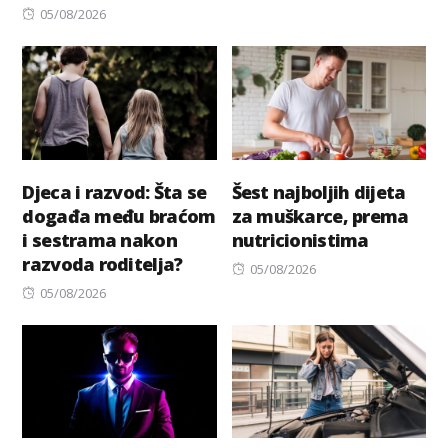
Posted
on
05/08/2026
on
Djeca i razvod: Šta se
Šest najboljih dijeta
događa među braćom
za muškarce, prema
i sestrama nakon
nutricionistima
razvoda roditelja?
Posted
05/08/2026
Posted
on
05/08/2026
on