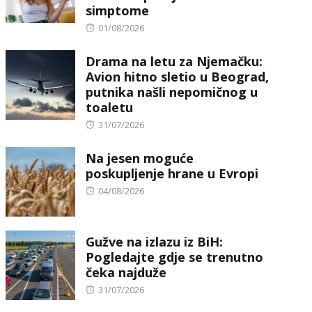
simptome
Posted
01/08/2026
on
Drama na letu za Njemačku:
Avion hitno sletio u Beograd,
putnika našli nepomičnog u
toaletu
Posted
31/07/2026
on
Na jesen moguće
poskupljenje hrane u Evropi
Posted
04/08/2026
on
Gužve na izlazu iz BiH:
Pogledajte gdje se trenutno
čeka najduže
Posted
31/07/2026
on