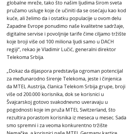
globalne mreže, tako što našim ljudima širom sveta
pružamo usluge koje će učiniti da se osećaju kao kod
kuće, ali želimo da i ostatku populacije u ovom delu
Zapadne Evrope ponudimo naše kvalitetne sadržaje,
digitalne servise i povoljnije tarife čime ciljamo tržište
koje broji više od 100 miliona ljudi samo u DACH
regiji“, rekao je Vladimir Lučić, generalni direktor
Telekoma Srbija.
„Dokaz da dijaspora predstavlja ogroman potencijal
za međunarodno širenje Telekoma, jeste i činjenica
da MTEL Austrija, članica Telekom Srbija grupe, broji
više od 200.000 korisnika, dok se korisnici u
Švajcarskoj gotovo svakodnevno uveravaju u
pogodnosti koje im pruža MTEL Switzerland, što
rezultira porastom korisnika iz meseca u mesec. Sada
smo spremni i za veoma konkurentno tržište
Nemačke, a korisnici naše MTEL Germany kartice