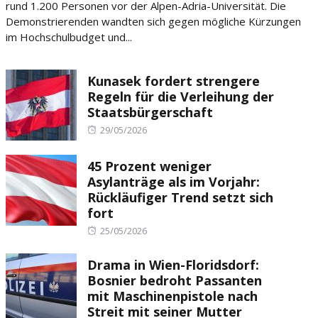
rund 1.200 Personen vor der Alpen-Adria-Universität. Die
Demonstrierenden wandten sich gegen mögliche Kürzungen
im Hochschulbudget und...
Kunasek fordert strengere
Regeln für die Verleihung der
Staatsbürgerschaft
Posted
29/05/2026
on
45 Prozent weniger
Asylanträge als im Vorjahr:
Rückläufiger Trend setzt sich
fort
Posted
25/05/2026
on
Drama in Wien-Floridsdorf:
Bosnier bedroht Passanten
mit Maschinenpistole nach
Streit mit seiner Mutter