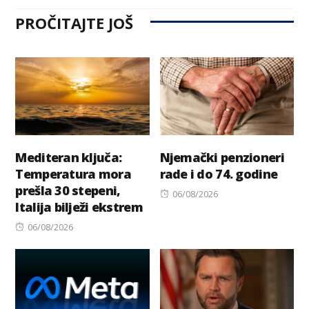
PROČITAJTE JOŠ
Mediteran ključa:
Njemački penzioneri
Temperatura mora
rade i do 74. godine
prešla 30 stepeni,
Posted
06/08/2026
Italija bilježi ekstrem
on
Posted
06/08/2026
on