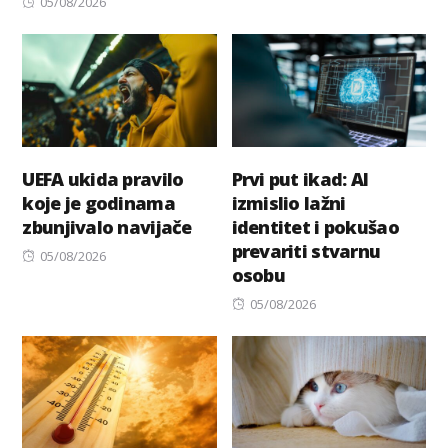
Posted
on
05/08/2026
on
UEFA ukida pravilo
Prvi put ikad: AI
koje je godinama
izmislio lažni
zbunjivalo navijače
identitet i pokušao
prevariti stvarnu
Posted
05/08/2026
osobu
on
Posted
05/08/2026
on