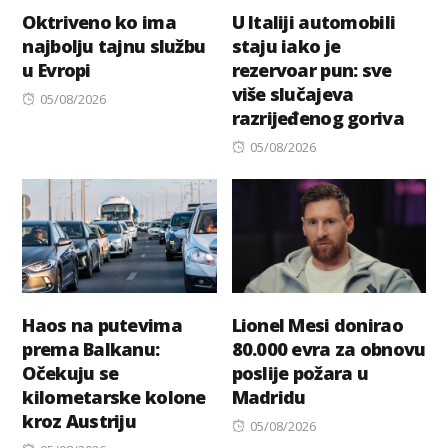
Oktriveno ko ima
U Italiji automobili
najbolju tajnu službu
staju iako je
u Evropi
rezervoar pun: sve
više slučajeva
Posted
05/08/2026
razrijeđenog goriva
on
Posted
05/08/2026
on
Haos na putevima
Lionel Mesi donirao
prema Balkanu:
80.000 evra za obnovu
Očekuju se
poslije požara u
kilometarske kolone
Madridu
kroz Austriju
Posted
05/08/2026