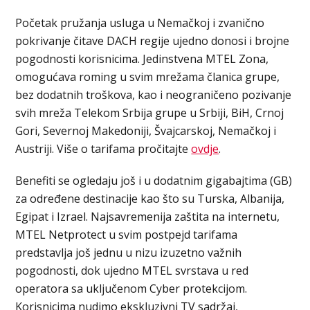
Početak pružanja usluga u Nemačkoj i zvanično
pokrivanje čitave DACH regije ujedno donosi i brojne
pogodnosti korisnicima. Jedinstvena MTEL Zona,
omogućava roming u svim mrežama članica grupe,
bez dodatnih troškova, kao i neograničeno pozivanje
svih mreža Telekom Srbija grupe u Srbiji, BiH, Crnoj
Gori, Severnoj Makedoniji, Švajcarskoj, Nemačkoj i
Austriji. Više o tarifama pročitajte
ovdje
.
Benefiti se ogledaju još i u dodatnim gigabajtima (GB)
za određene destinacije kao što su Turska, Albanija,
Egipat i Izrael. Najsavremenija zaštita na internetu,
MTEL Netprotect u svim postpejd tarifama
predstavlja još jednu u nizu izuzetno važnih
pogodnosti, dok ujedno MTEL svrstava u red
operatora sa uključenom Cyber protekcijom.
Korisnicima nudimo ekskluzivni TV sadržaj,