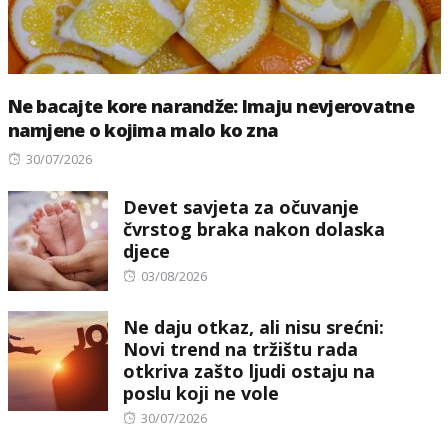
Ne bacajte kore narandže: Imaju nevjerovatne
namjene o kojima malo ko zna
Posted
30/07/2026
on
Devet savjeta za očuvanje
čvrstog braka nakon dolaska
djece
Posted
03/08/2026
on
Ne daju otkaz, ali nisu srećni:
Novi trend na tržištu rada
otkriva zašto ljudi ostaju na
poslu koji ne vole
Posted
30/07/2026
on