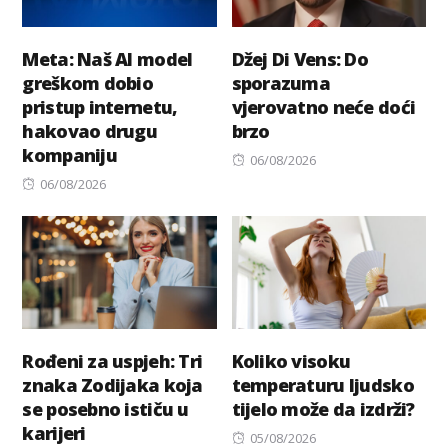
Meta: Naš AI model
Džej Di Vens: Do
greškom dobio
sporazuma
pristup internetu,
vjerovatno neće doći
hakovao drugu
brzo
kompaniju
Posted
06/08/2026
Posted
on
06/08/2026
on
Rođeni za uspjeh: Tri
Koliko visoku
znaka Zodijaka koja
temperaturu ljudsko
se posebno ističu u
tijelo može da izdrži?
karijeri
Posted
05/08/2026