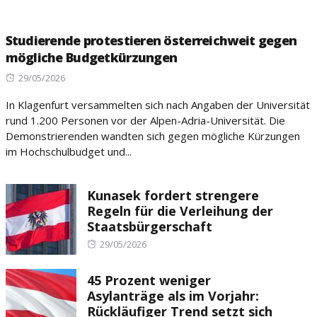
Studierende protestieren österreichweit gegen
mögliche Budgetkürzungen
Posted
29/05/2026
on
In Klagenfurt versammelten sich nach Angaben der Universität
rund 1.200 Personen vor der Alpen-Adria-Universität. Die
Demonstrierenden wandten sich gegen mögliche Kürzungen
im Hochschulbudget und...
Kunasek fordert strengere
Regeln für die Verleihung der
Staatsbürgerschaft
Posted
29/05/2026
on
45 Prozent weniger
Asylanträge als im Vorjahr:
Rückläufiger Trend setzt sich