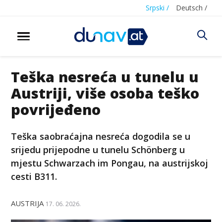
Srpski /
Deutsch /
Teška nesreća u tunelu u
Austriji, više osoba teško
povrijeđeno
Teška saobraćajna nesreća dogodila se u
srijedu prijepodne u tunelu Schönberg u
mjestu Schwarzach im Pongau, na austrijskoj
cesti B311.
AUSTRIJA
17. 06. 2026.