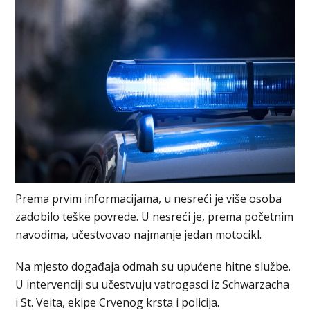
Prema prvim informacijama, u nesreći je više osoba
zadobilo teške povrede. U nesreći je, prema početnim
navodima, učestvovao najmanje jedan motocikl.
Na mjesto događaja odmah su upućene hitne službe.
U intervenciji su učestvuju vatrogasci iz Schwarzacha
i St. Veita, ekipe Crvenog krsta i policija.