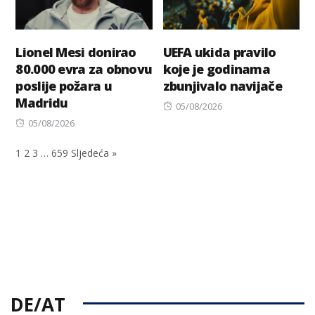
Lionel Mesi donirao
UEFA ukida pravilo
80.000 evra za obnovu
koje je godinama
poslije požara u
zbunjivalo navijače
Madridu
Posted
05/08/2026
Posted
on
05/08/2026
on
1
2
3
…
659
Sljedeća »
DE/AT