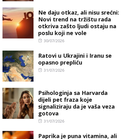
on
Ne daju otkaz, ali nisu srećni:
Novi trend na tržištu rada
otkriva zašto ljudi ostaju na
poslu koji ne vole
Posted
30/07/2026
on
Ratovi u Ukrajini i Iranu se
opasno prepliću
Posted
31/07/2026
on
Psihologinja sa Harvarda
dijeli pet fraza koje
signaliziraju da je vaša veza
gotova
Posted
31/07/2026
on
Paprika je puna vitamina, ali