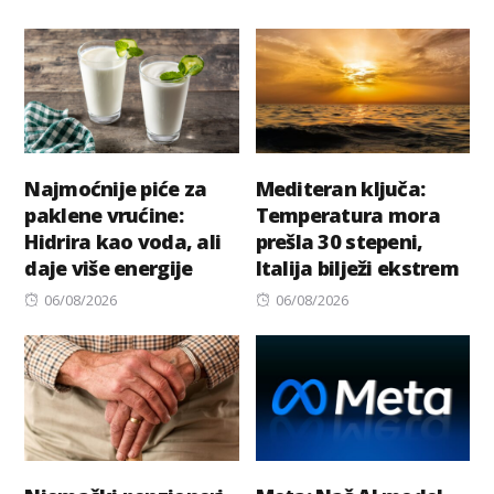
on
on
Najmoćnije piće za
Mediteran ključa:
paklene vrućine:
Temperatura mora
Hidrira kao voda, ali
prešla 30 stepeni,
daje više energije
Italija bilježi ekstrem
Posted
Posted
06/08/2026
06/08/2026
on
on