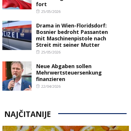
fort
Posted
25/05/2026
on
Drama in Wien-Floridsdorf:
Bosnier bedroht Passanten
mit Maschinenpistole nach
Streit mit seiner Mutter
Posted
25/05/2026
on
Neue Abgaben sollen
Mehrwertsteuersenkung
finanzieren
Posted
22/04/2026
on
NAJČITANIJE