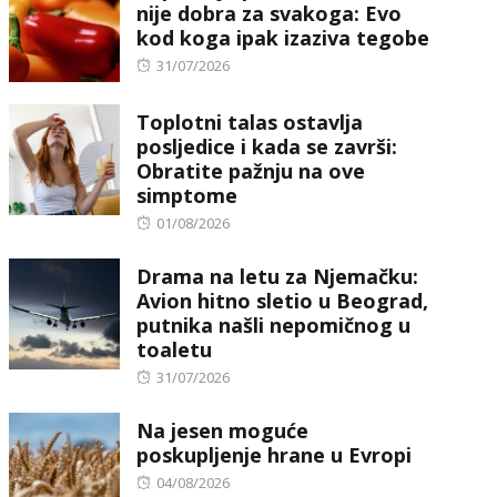
nije dobra za svakoga: Evo
kod koga ipak izaziva tegobe
Posted
31/07/2026
on
Toplotni talas ostavlja
posljedice i kada se završi:
Obratite pažnju na ove
simptome
Posted
01/08/2026
on
Drama na letu za Njemačku:
Avion hitno sletio u Beograd,
putnika našli nepomičnog u
toaletu
Posted
31/07/2026
on
Na jesen moguće
poskupljenje hrane u Evropi
Posted
04/08/2026