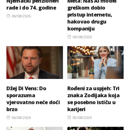
Njemački penzioneri
Meta: Naš AI model
rade i do 74. godine
greškom dobio
pristup internetu,
Posted
06/08/2026
hakovao drugu
on
kompaniju
Posted
06/08/2026
on
Džej Di Vens: Do
Rođeni za uspjeh: Tri
sporazuma
znaka Zodijaka koja
vjerovatno neće doći
se posebno ističu u
brzo
karijeri
Posted
Posted
06/08/2026
05/08/2026
on
on