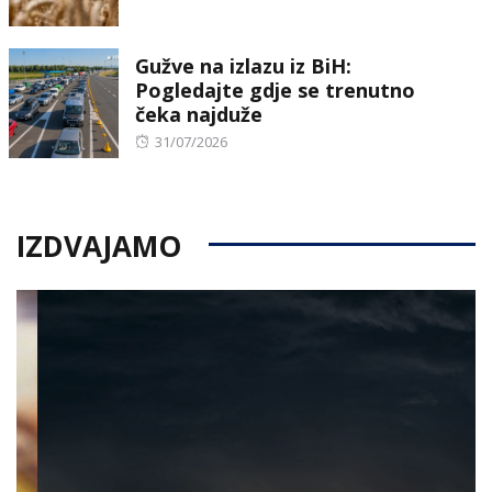
on
Gužve na izlazu iz BiH:
Pogledajte gdje se trenutno
čeka najduže
Posted
31/07/2026
on
IZDVAJAMO