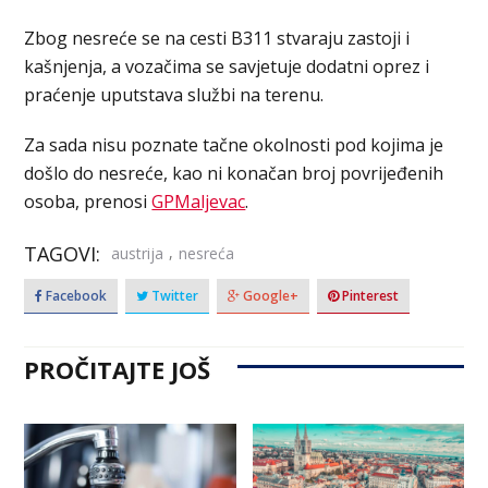
Zbog nesreće se na cesti B311 stvaraju zastoji i
kašnjenja, a vozačima se savjetuje dodatni oprez i
praćenje uputstava službi na terenu.
Za sada nisu poznate tačne okolnosti pod kojima je
došlo do nesreće, kao ni konačan broj povrijeđenih
osoba, prenosi
GPMaljevac
.
TAGOVI:
,
austrija
nesreća
Facebook
Twitter
Google+
Pinterest
PROČITAJTE JOŠ