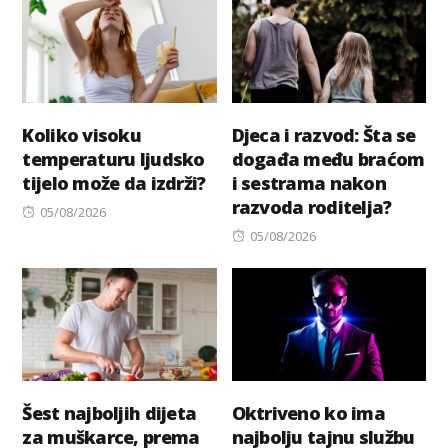
Koliko visoku
Djeca i razvod: Šta se
temperaturu ljudsko
događa među braćom
tijelo može da izdrži?
i sestrama nakon
razvoda roditelja?
Posted
05/08/2026
on
Posted
05/08/2026
on
Šest najboljih dijeta
Oktriveno ko ima
za muškarce, prema
najbolju tajnu službu