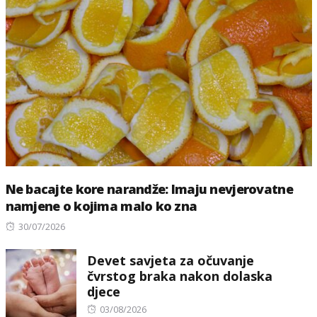
Ne bacajte kore narandže: Imaju nevjerovatne
namjene o kojima malo ko zna
Posted
30/07/2026
on
Devet savjeta za očuvanje
čvrstog braka nakon dolaska
djece
Posted
03/08/2026