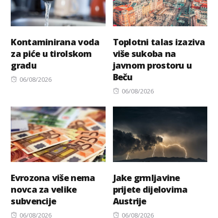
Kontaminirana voda
Toplotni talas izaziva
za piće u tirolskom
više sukoba na
gradu
javnom prostoru u
Beču
Posted
06/08/2026
on
Posted
06/08/2026
on
Evrozona više nema
Jake grmljavine
novca za velike
prijete dijelovima
subvencije
Austrije
Posted
Posted
06/08/2026
06/08/2026