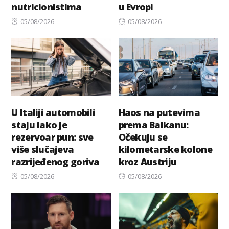
nutricionistima
u Evropi
Posted
Posted
05/08/2026
05/08/2026
on
on
U Italiji automobili
Haos na putevima
staju iako je
prema Balkanu:
rezervoar pun: sve
Očekuju se
više slučajeva
kilometarske kolone
razrijeđenog goriva
kroz Austriju
Posted
Posted
05/08/2026
05/08/2026
on
on