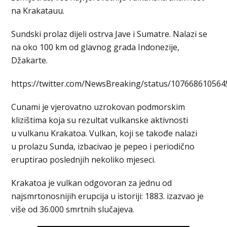
na Krakatauu.
Sundski prolaz dijeli ostrva Jave i Sumatre. Nalazi se
na oko 100 km od glavnog grada Indonezije,
Džakarte.
https://twitter.com/NewsBreaking/status/10766861056
Cunami je vjerovatno uzrokovan podmorskim
klizištima koja su rezultat vulkanske aktivnosti
u vulkanu Krakatoa. Vulkan, koji se takođe nalazi
u prolazu Sunda, izbacivao je pepeo i periodično
eruptirao poslednjih nekoliko mjeseci.
Krakatoa je vulkan odgovoran za jednu od
najsmrtonosnijih erupcija u istoriji: 1883. izazvao je
više od 36.000 smrtnih slučajeva.