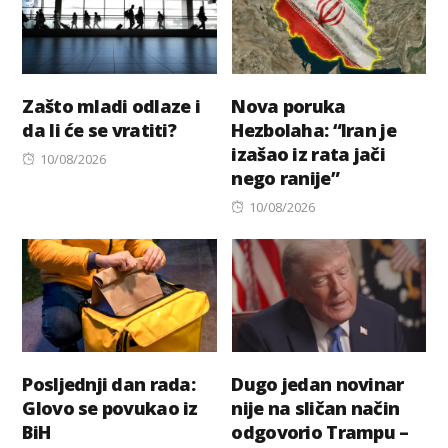
Zašto mladi odlaze i
Nova poruka
da li će se vratiti?
Hezbolaha: “Iran je
izašao iz rata jači
Posted
10/08/2026
nego ranije”
on
Posted
10/08/2026
on
Posljednji dan rada:
Dugo jedan novinar
Glovo se povukao iz
nije na sličan način
BiH
odgovorio Trampu –