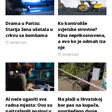
Drama u Parizu:
Ko kontroliše
Starija žena ušetala u
svjetske sirovine?
crkvu sa bombama
Kina neprikosnovena,
a evo ko je odmah iza
Posted
09/08/2026
nje
on
Posted
09/08/2026
on
AI neće ugasiti sva
Na plaži u Hrvatskoj
radna mjesta: Ovo su
bor pao na kupače,
najtraženiji poslovi u
povrijeđeno dvoje