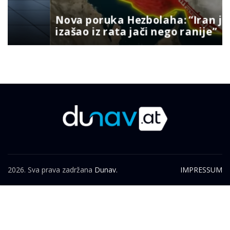
Nova poruka Hezbolaha: “Iran je
izašao iz rata jači nego ranije”
2026. Sva prava zadržana
Dunav.
IMPRESSUM