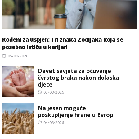
Rođeni za uspjeh: Tri znaka Zodijaka koja se
posebno ističu u karijeri
Posted
05/08/2026
on
Devet savjeta za očuvanje
čvrstog braka nakon dolaska
djece
Posted
03/08/2026
on
Na jesen moguće
poskupljenje hrane u Evropi
Posted
04/08/2026
on