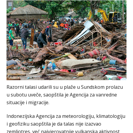
Razorni talasi udarili su u plaže u Sundskom prolazu
u subotu uveče, saopštila je Agencija za vanredne
situacije i migracije.
Indonezijska Agencija za meteorologiju, klimatologiju
i geofiziku saopštila je da talas nije izazvao
zemljotres, već najvjerovatnije vulkanska aktivnost