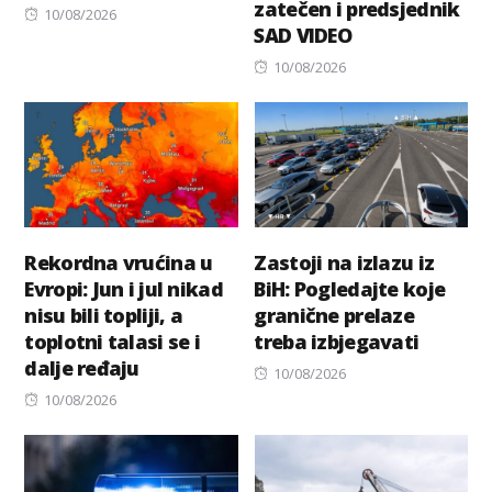
zatečen i predsjednik
Posted
10/08/2026
SAD VIDEO
on
Posted
10/08/2026
on
Rekordna vrućina u
Zastoji na izlazu iz
Evropi: Jun i jul nikad
BiH: Pogledajte koje
nisu bili topliji, a
granične prelaze
toplotni talasi se i
treba izbjegavati
dalje ređaju
Posted
10/08/2026
Posted
on
10/08/2026
on