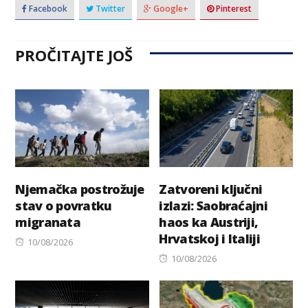
Facebook
Twitter
Google+
Pinterest
PROČITAJTE JOŠ
Njemačka postrožuje
Zatvoreni ključni
stav o povratku
izlazi: Saobraćajni
migranata
haos ka Austriji,
Hrvatskoj i Italiji
Posted
10/08/2026
on
Posted
10/08/2026
on