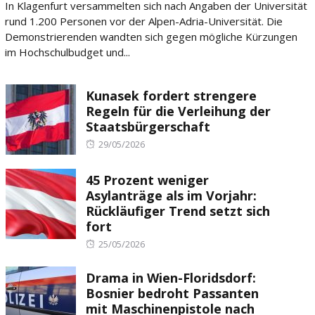
In Klagenfurt versammelten sich nach Angaben der Universität
rund 1.200 Personen vor der Alpen-Adria-Universität. Die
Demonstrierenden wandten sich gegen mögliche Kürzungen
im Hochschulbudget und...
Kunasek fordert strengere
Regeln für die Verleihung der
Staatsbürgerschaft
Posted
29/05/2026
on
45 Prozent weniger
Asylanträge als im Vorjahr:
Rückläufiger Trend setzt sich
fort
Posted
25/05/2026
on
Drama in Wien-Floridsdorf:
Bosnier bedroht Passanten
mit Maschinenpistole nach