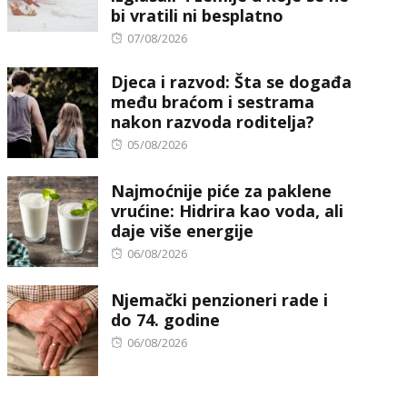
bi vratili ni besplatno
Posted
07/08/2026
on
Djeca i razvod: Šta se događa
među braćom i sestrama
nakon razvoda roditelja?
Posted
05/08/2026
on
Najmoćnije piće za paklene
vrućine: Hidrira kao voda, ali
daje više energije
Posted
06/08/2026
on
Njemački penzioneri rade i
do 74. godine
Posted
06/08/2026
on