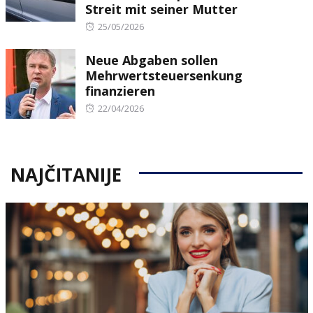
Streit mit seiner Mutter
Posted
25/05/2026
on
Neue Abgaben sollen
Mehrwertsteuersenkung
finanzieren
Posted
22/04/2026
on
NAJČITANIJE