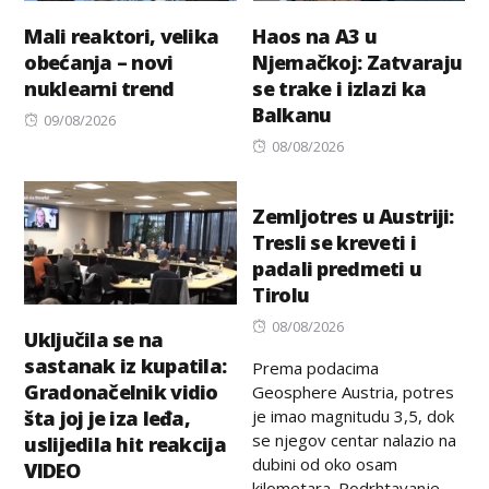
Mali reaktori, velika
Haos na A3 u
obećanja – novi
Njemačkoj: Zatvaraju
nuklearni trend
se trake i izlazi ka
Balkanu
Posted
09/08/2026
on
Posted
08/08/2026
on
Zemljotres u Austriji:
Tresli se kreveti i
padali predmeti u
Tirolu
Posted
08/08/2026
Uključila se na
on
sastanak iz kupatila:
Prema podacima
Gradonačelnik vidio
Geosphere Austria, potres
je imao magnitudu 3,5, dok
šta joj je iza leđa,
se njegov centar nalazio na
uslijedila hit reakcija
dubini od oko osam
VIDEO
kilometara. Podrhtavanje