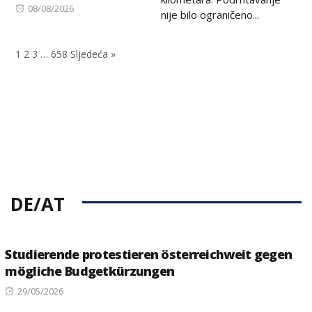
Posted
08/08/2026
nije bilo ograničeno...
on
1
2
3
…
658
Sljedeća »
DE/AT
Studierende protestieren österreichweit gegen
mögliche Budgetkürzungen
Posted
29/05/2026
on