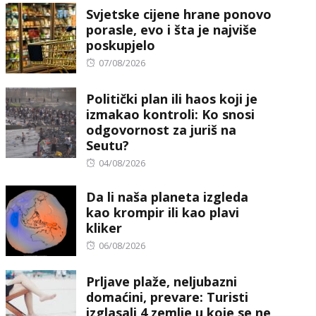
Svjetske cijene hrane ponovo
porasle, evo i šta je najviše
poskupjelo
Posted
07/08/2026
on
Politički plan ili haos koji je
izmakao kontroli: Ko snosi
odgovornost za juriš na
Seutu?
Posted
04/08/2026
on
Da li naša planeta izgleda
kao krompir ili kao plavi
kliker
Posted
06/08/2026
on
Prljave plaže, neljubazni
domaćini, prevare: Turisti
izglasali 4 zemlje u koje se ne