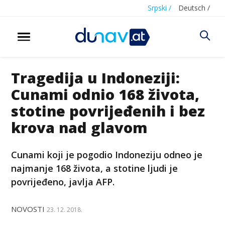
Srpski /
Deutsch /
Tragedija u Indoneziji:
Cunami odnio 168 života,
stotine povrijeđenih i bez
krova nad glavom
Cunami koji je pogodio Indoneziju odneo je
najmanje 168 života, a stotine ljudi je
povrijeđeno, javlja AFP.
NOVOSTI
23. 12. 2018.