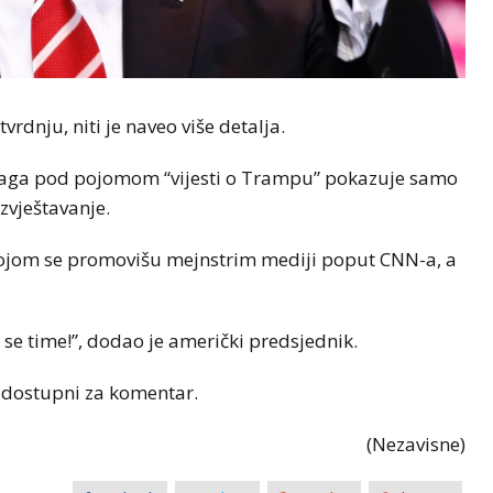
rdnju, niti je naveo više detalja.
raga pod pojomom “vijesti o Trampu” pokazuje samo
zvještavanje.
” kojom se promovišu mejnstrim mediji poput CNN-a, a
 se time!”, dodao je američki predsjednik.
u dostupni za komentar.
(Nezavisne)