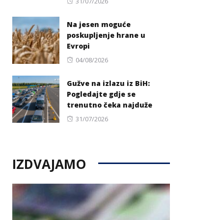
Posted
31/07/2026
on
Na jesen moguće
poskupljenje hrane u
Evropi
Posted
04/08/2026
on
Gužve na izlazu iz BiH:
Pogledajte gdje se
trenutno čeka najduže
Posted
31/07/2026
on
IZDVAJAMO