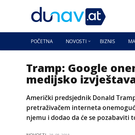
POČETNA
NOVOSTI
BIZNIS
MA
Tramp: Google on
medijsko izvještav
Američki predsjednik Donald Tramp
pretraživačem interneta onemoguća
njemu i dodao da će se pozabaviti t
NOVOSTI