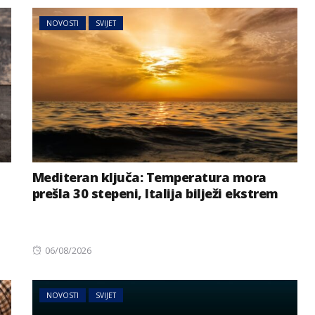
NOVOSTI
SVIJET
Mediteran ključa: Temperatura mora
prešla 30 stepeni, Italija bilježi ekstrem
Posted
06/08/2026
on
NOVOSTI
SVIJET