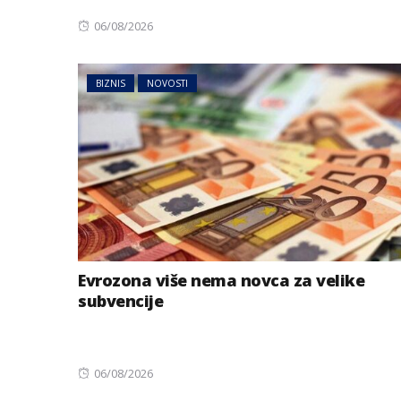
Posted
06/08/2026
on
BIZNIS
NOVOSTI
Evrozona više nema novca za velike
subvencije
Posted
06/08/2026
on