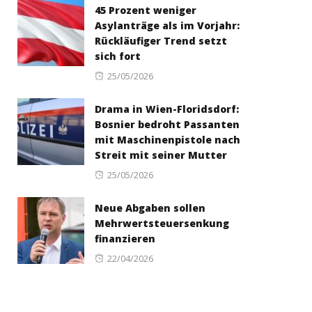
45 Prozent weniger
Asylanträge als im Vorjahr:
Rückläufiger Trend setzt
sich fort
Posted
25/05/2026
on
Drama in Wien-Floridsdorf:
Bosnier bedroht Passanten
mit Maschinenpistole nach
Streit mit seiner Mutter
Posted
25/05/2026
on
Neue Abgaben sollen
Mehrwertsteuersenkung
finanzieren
Posted
22/04/2026
on