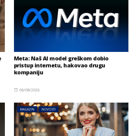
e
Meta: Naš AI model greškom dobio
pristup internetu, hakovao drugu
kompaniju
Posted
06/08/2026
on
MAGAZIN
NOVOSTI