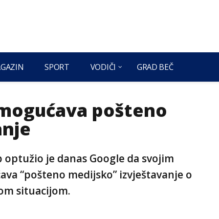
GAZIN
SPORT
VODIČI
GRAD BEČ
emogućava pošteno
anje
 optužio je danas Google da svojim
va “pošteno medijsko” izvještavanje o
om situacijom.