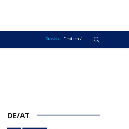
Srpski /
Deutsch /
DE/AT