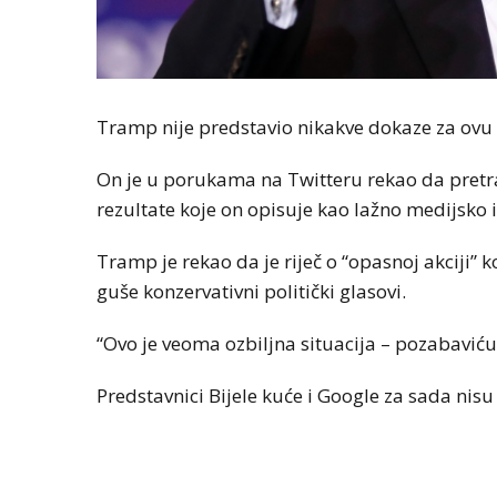
Tramp nije predstavio nikakve dokaze za ovu tv
On je u porukama na Twitteru rekao da pret
rezultate koje on opisuje kao lažno medijsko i
Tramp je rekao da je riječ o “opasnoj akciji
guše konzervativni politički glasovi.
“Ovo je veoma ozbiljna situacija – pozabaviću
Predstavnici Bijele kuće i Google za sada nis