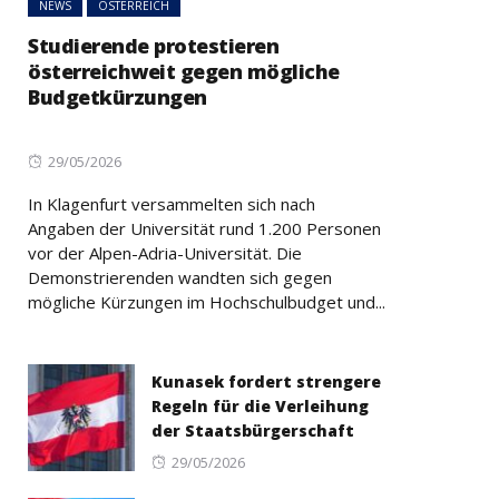
NEWS
ÖSTERREICH
Studierende protestieren
österreichweit gegen mögliche
Budgetkürzungen
Posted
29/05/2026
on
In Klagenfurt versammelten sich nach
Angaben der Universität rund 1.200 Personen
vor der Alpen-Adria-Universität. Die
Demonstrierenden wandten sich gegen
mögliche Kürzungen im Hochschulbudget und...
Kunasek fordert strengere
Regeln für die Verleihung
der Staatsbürgerschaft
Posted
29/05/2026
on