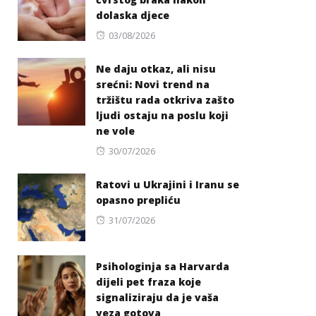
dolaska djece
Posted
03/08/2026
on
Ne daju otkaz, ali nisu
srećni: Novi trend na
tržištu rada otkriva zašto
ljudi ostaju na poslu koji
ne vole
Posted
30/07/2026
on
Ratovi u Ukrajini i Iranu se
opasno prepliću
Posted
31/07/2026
on
Psihologinja sa Harvarda
dijeli pet fraza koje
signaliziraju da je vaša
veza gotova