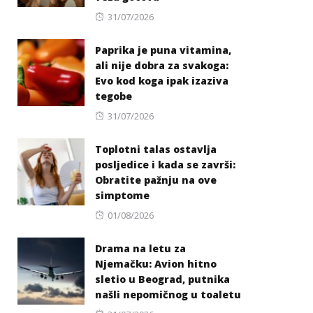
Posted
31/07/2026
on
Paprika je puna vitamina,
ali nije dobra za svakoga:
Evo kod koga ipak izaziva
tegobe
Posted
31/07/2026
on
Toplotni talas ostavlja
posljedice i kada se završi:
Obratite pažnju na ove
simptome
Posted
01/08/2026
on
Drama na letu za
Njemačku: Avion hitno
sletio u Beograd, putnika
našli nepomičnog u toaletu