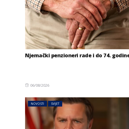
Njemački penzioneri rade i do 74. godin
Posted
06/08/2026
on
NOVOSTI
SVIJET