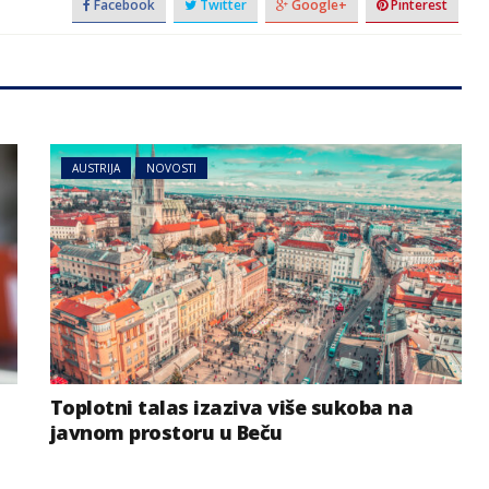
Facebook
Twitter
Google+
Pinterest
AUSTRIJA
NOVOSTI
Toplotni talas izaziva više sukoba na
javnom prostoru u Beču