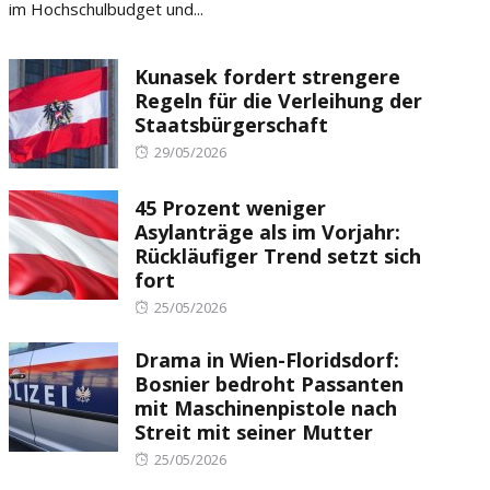
im Hochschulbudget und...
Kunasek fordert strengere
Regeln für die Verleihung der
Staatsbürgerschaft
Posted
29/05/2026
on
45 Prozent weniger
Asylanträge als im Vorjahr:
Rückläufiger Trend setzt sich
fort
Posted
25/05/2026
on
Drama in Wien-Floridsdorf:
Bosnier bedroht Passanten
mit Maschinenpistole nach
Streit mit seiner Mutter
Posted
25/05/2026
on