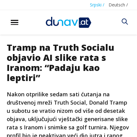
Srpski /
Deutsch /
Tramp na Truth Socialu
objavio AI slike rata s
Iranom: “Padaju kao
leptiri”
Nakon otprilike sedam sati ćutanja na
društvenoj mreži Truth Social, Donald Tramp
u subotu se vratio nizom od više od desetak
objava, uključujući vještački generisane slike
rata s Iranom i snimke sa golf turnira. Njegov
profil bio je neaktivan veći dio jutra i ranog