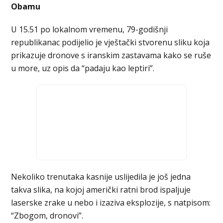
Obamu
U 15.51 po lokalnom vremenu, 79-godišnji
republikanac podijelio je vještački stvorenu sliku koja
prikazuje dronove s iranskim zastavama kako se ruše
u more, uz opis da “padaju kao leptiri”.
Nekoliko trenutaka kasnije uslijedila je još jedna
takva slika, na kojoj američki ratni brod ispaljuje
laserske zrake u nebo i izaziva eksplozije, s natpisom:
“Zbogom, dronovi”.