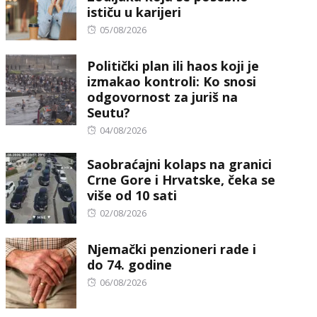
ističu u karijeri
Posted
05/08/2026
on
Politički plan ili haos koji je
izmakao kontroli: Ko snosi
odgovornost za juriš na
Seutu?
Posted
04/08/2026
on
Saobraćajni kolaps na granici
Crne Gore i Hrvatske, čeka se
više od 10 sati
Posted
02/08/2026
on
Njemački penzioneri rade i
do 74. godine
Posted
06/08/2026
on