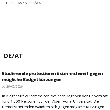
1
2
3
…
657
Sljedeća »
DE/AT
Studierende protestieren österreichweit gegen
mögliche Budgetkürzungen
Posted
29/05/2026
on
In Klagenfurt versammelten sich nach Angaben der Universität
rund 1.200 Personen vor der Alpen-Adria-Universität. Die
Demonstrierenden wandten sich gegen mögliche Kürzungen