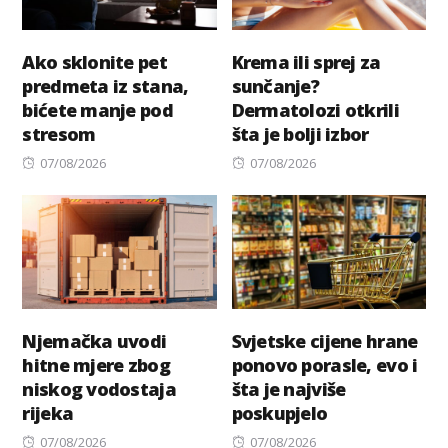
Ako sklonite pet
Krema ili sprej za
predmeta iz stana,
sunčanje?
bićete manje pod
Dermatolozi otkrili
stresom
šta je bolji izbor
Posted
Posted
07/08/2026
07/08/2026
on
on
Njemačka uvodi
Svjetske cijene hrane
hitne mjere zbog
ponovo porasle, evo i
niskog vodostaja
šta je najviše
rijeka
poskupjelo
Posted
Posted
07/08/2026
07/08/2026