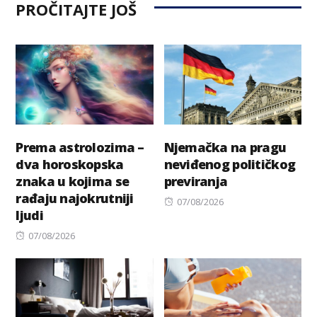
PROČITAJTE JOŠ
Prema astrolozima –
Njemačka na pragu
dva horoskopska
neviđenog političkog
znaka u kojima se
previranja
rađaju najokrutniji
Posted
07/08/2026
ljudi
on
Posted
07/08/2026
on