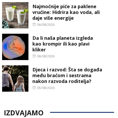
Najmoćnije piće za paklene
vrućine: Hidrira kao voda, ali
daje više energije
Posted
06/08/2026
on
Da li naša planeta izgleda
kao krompir ili kao plavi
kliker
Posted
06/08/2026
on
Djeca i razvod: Šta se događa
među braćom i sestrama
nakon razvoda roditelja?
Posted
05/08/2026
on
IZDVAJAMO