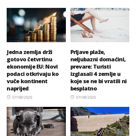
on
on
Jedna zemlja drži
Prljave plaže,
gotovo četvrtinu
neljubazni domaćini,
ekonomije EU: Novi
prevare: Turisti
podaci otkrivaju ko
izglasali 4 zemlje u
vuče kontinent
koje se ne bi vratili ni
naprijed
besplatno
Posted
Posted
07/08/2026
07/08/2026
on
on