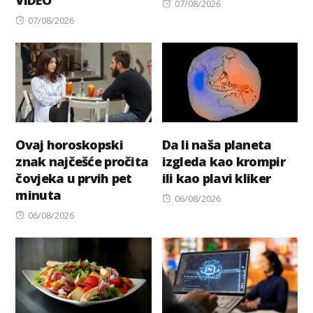
VIDEO
Posted
07/08/2026
Posted
on
07/08/2026
on
Ovaj horoskopski
Da li naša planeta
znak najčešće pročita
izgleda kao krompir
čovjeka u prvih pet
ili kao plavi kliker
minuta
Posted
06/08/2026
Posted
on
06/08/2026
on