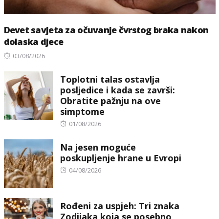
Devet savjeta za očuvanje čvrstog braka nakon
dolaska djece
Posted
03/08/2026
on
Toplotni talas ostavlja
posljedice i kada se završi:
Obratite pažnju na ove
simptome
Posted
01/08/2026
on
Na jesen moguće
poskupljenje hrane u Evropi
Posted
04/08/2026
on
Rođeni za uspjeh: Tri znaka
Zodijaka koja se posebno