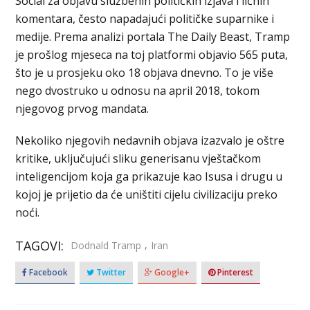
Social za objavu službenih političkih izjava i ličnih
komentara, često napadajući političke suparnike i
medije. Prema analizi portala The Daily Beast, Tramp
je prošlog mjeseca na toj platformi objavio 565 puta,
što je u prosjeku oko 18 objava dnevno. To je više
nego dvostruko u odnosu na april 2018, tokom
njegovog prvog mandata.
Nekoliko njegovih nedavnih objava izazvalo je oštre
kritike, uključujući sliku generisanu vještačkom
inteligencijom koja ga prikazuje kao Isusa i drugu u
kojoj je prijetio da će uništiti cijelu civilizaciju preko
noći.
TAGOVI:
,
Dodnald Tramp
Iran
Facebook
Twitter
Google+
Pinterest