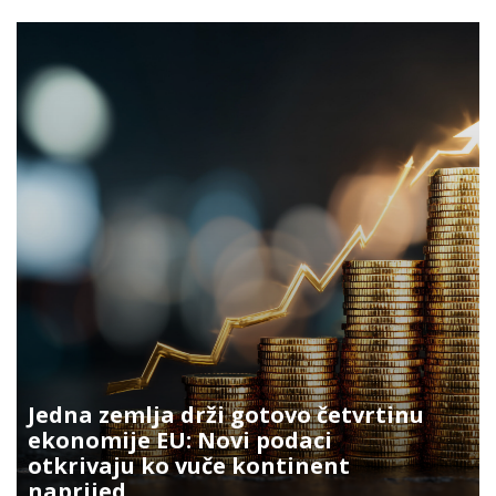
Jedna zemlja drži gotovo četvrtinu
ekonomije EU: Novi podaci
otkrivaju ko vuče kontinent
naprijed