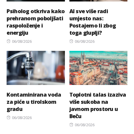
Psiholog otkriva kako
AI sve više radi
prehranom poboljšati
umjesto nas:
raspoloženje i
Postajemo li zbog
energiju
toga gluplji?
Posted
Posted
06/08/2026
06/08/2026
on
on
Kontaminirana voda
Toplotni talas izaziva
za piće u tirolskom
više sukoba na
gradu
javnom prostoru u
Beču
Posted
06/08/2026
on
Posted
06/08/2026
on