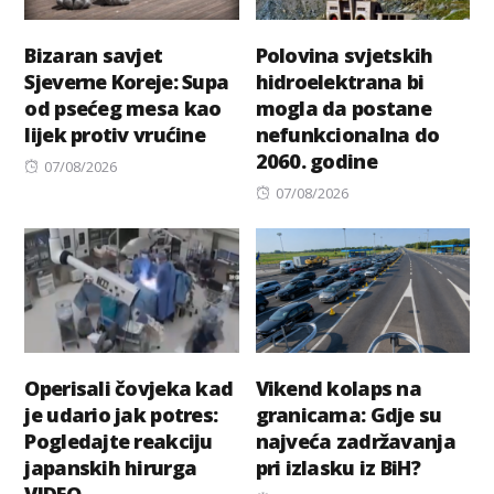
Bizaran savjet
Polovina svjetskih
Sjeverne Koreje: Supa
hidroelektrana bi
od psećeg mesa kao
mogla da postane
lijek protiv vrućine
nefunkcionalna do
2060. godine
Posted
07/08/2026
on
Posted
07/08/2026
on
Operisali čovjeka kad
Vikend kolaps na
je udario jak potres:
granicama: Gdje su
Pogledajte reakciju
najveća zadržavanja
japanskih hirurga
pri izlasku iz BiH?