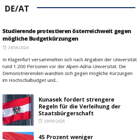
DE/AT
Studierende protestieren österreichweit gegen
mögliche Budgetkürzungen
Posted
29/05/2026
on
In Klagenfurt versammelten sich nach Angaben der Universität
rund 1.200 Personen vor der Alpen-Adria-Universität. Die
Demonstrierenden wandten sich gegen mögliche Kürzungen
im Hochschulbudget und...
Kunasek fordert strengere
Regeln für die Verleihung der
Staatsbürgerschaft
Posted
29/05/2026
on
45 Prozent weniger