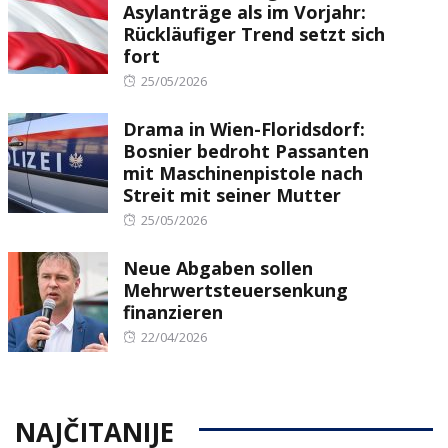
Asylanträge als im Vorjahr:
Rückläufiger Trend setzt sich
fort
Posted
25/05/2026
on
Drama in Wien-Floridsdorf:
Bosnier bedroht Passanten
mit Maschinenpistole nach
Streit mit seiner Mutter
Posted
25/05/2026
on
Neue Abgaben sollen
Mehrwertsteuersenkung
finanzieren
Posted
22/04/2026
on
NAJČITANIJE