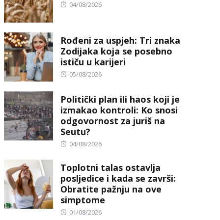
Posted
04/08/2026
on
Rođeni za uspjeh: Tri znaka
Zodijaka koja se posebno
ističu u karijeri
Posted
05/08/2026
on
Politički plan ili haos koji je
izmakao kontroli: Ko snosi
odgovornost za juriš na
Seutu?
Posted
04/08/2026
on
Toplotni talas ostavlja
posljedice i kada se završi:
Obratite pažnju na ove
simptome
Posted
01/08/2026