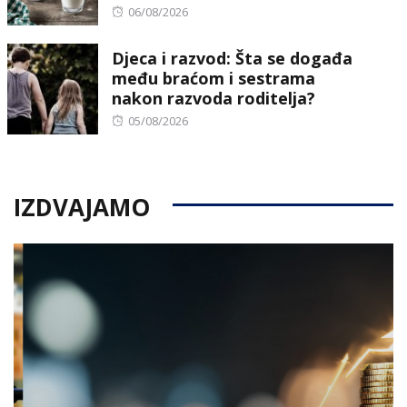
Posted
06/08/2026
on
Djeca i razvod: Šta se događa
među braćom i sestrama
nakon razvoda roditelja?
Posted
05/08/2026
on
IZDVAJAMO