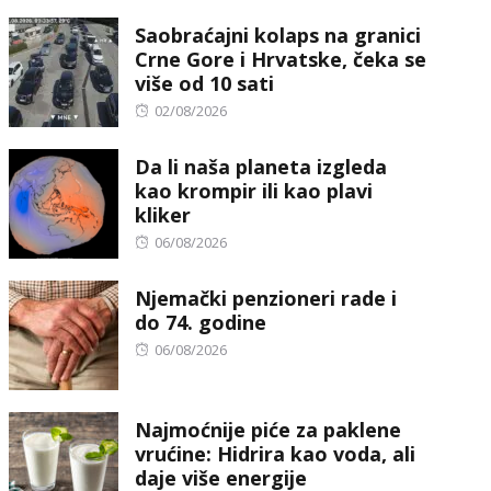
on
Saobraćajni kolaps na granici
Crne Gore i Hrvatske, čeka se
više od 10 sati
Posted
02/08/2026
on
Da li naša planeta izgleda
kao krompir ili kao plavi
kliker
Posted
06/08/2026
on
Njemački penzioneri rade i
do 74. godine
Posted
06/08/2026
on
Najmoćnije piće za paklene
vrućine: Hidrira kao voda, ali
daje više energije