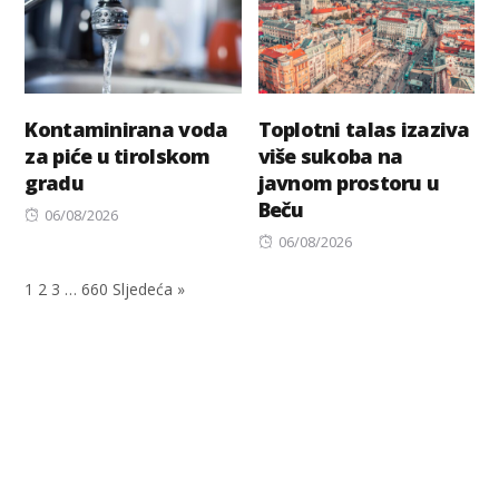
Kontaminirana voda
Toplotni talas izaziva
za piće u tirolskom
više sukoba na
gradu
javnom prostoru u
Beču
Posted
06/08/2026
on
Posted
06/08/2026
on
1
2
3
…
660
Sljedeća »