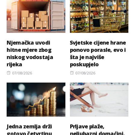
Njemačka uvodi
Svjetske cijene hrane
hitne mjere zbog
ponovo porasle, evo i
niskog vodostaja
šta je najviše
rijeka
poskupjelo
Posted
Posted
07/08/2026
07/08/2026
on
on
Jedna zemlja drži
Prljave plaže,
gotovo četvrtinu
neljubazni domaćini,