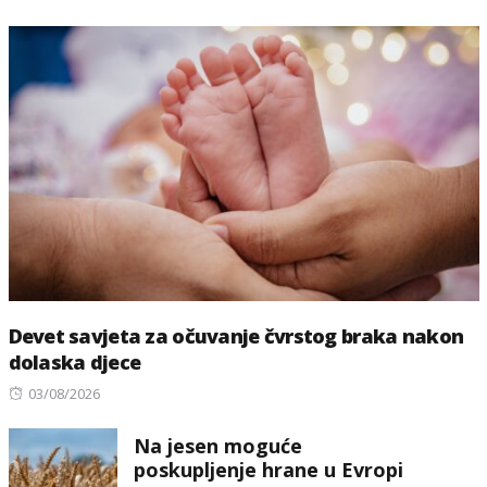
Devet savjeta za očuvanje čvrstog braka nakon
dolaska djece
Posted
03/08/2026
on
Na jesen moguće
poskupljenje hrane u Evropi