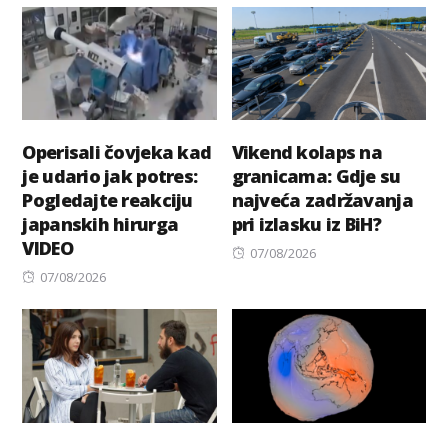
Operisali čovjeka kad
Vikend kolaps na
je udario jak potres:
granicama: Gdje su
Pogledajte reakciju
najveća zadržavanja
japanskih hirurga
pri izlasku iz BiH?
VIDEO
Posted
07/08/2026
Posted
on
07/08/2026
on