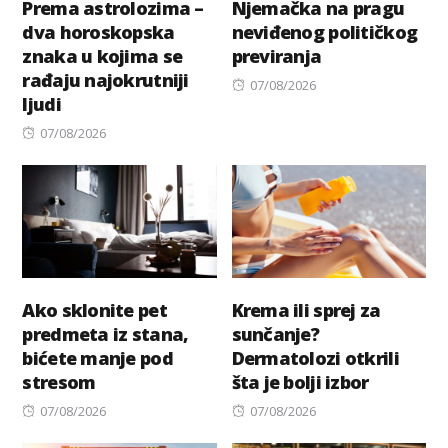
Prema astrolozima –
Njemačka na pragu
dva horoskopska
neviđenog političkog
znaka u kojima se
previranja
rađaju najokrutniji
Posted
07/08/2026
ljudi
on
Posted
07/08/2026
on
Ako sklonite pet
Krema ili sprej za
predmeta iz stana,
sunčanje?
bićete manje pod
Dermatolozi otkrili
stresom
šta je bolji izbor
Posted
Posted
07/08/2026
07/08/2026
on
on