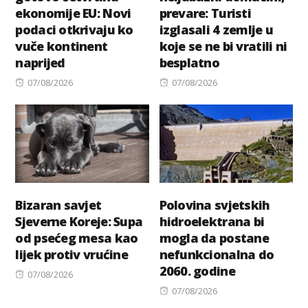
ekonomije EU: Novi
prevare: Turisti
podaci otkrivaju ko
izglasali 4 zemlje u
vuče kontinent
koje se ne bi vratili ni
naprijed
besplatno
Posted
Posted
07/08/2026
07/08/2026
on
on
Bizaran savjet
Polovina svjetskih
Sjeverne Koreje: Supa
hidroelektrana bi
od psećeg mesa kao
mogla da postane
lijek protiv vrućine
nefunkcionalna do
2060. godine
Posted
07/08/2026
on
Posted
07/08/2026
on