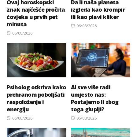
Ovaj horoskopski
Da li naša planeta
znak najčešće pročita
izgleda kao krompir
čovjeka u prvih pet
ili kao plavi kliker
minuta
Posted
06/08/2026
Posted
on
06/08/2026
on
Psiholog otkriva kako
AI sve više radi
prehranom poboljšati
umjesto nas:
raspoloženje i
Postajemo li zbog
energiju
toga gluplji?
Posted
Posted
06/08/2026
06/08/2026
on
on