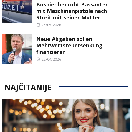
Bosnier bedroht Passanten
mit Maschinenpistole nach
Streit mit seiner Mutter
Posted
25/05/2026
on
Neue Abgaben sollen
Mehrwertsteuersenkung
finanzieren
Posted
22/04/2026
on
NAJČITANIJE