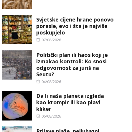
on
Svjetske cijene hrane ponovo
porasle, evo i šta je najviše
poskupjelo
Posted
07/08/2026
on
Politički plan ili haos koji je
izmakao kontroli: Ko snosi
odgovornost za juriš na
Seutu?
Posted
04/08/2026
on
Da li naša planeta izgleda
kao krompir ili kao plavi
kliker
Posted
06/08/2026
on
Prljave plaže, neljubazni