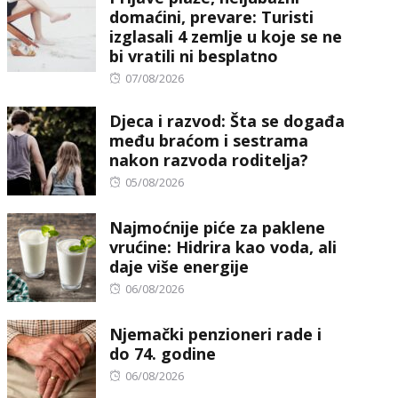
domaćini, prevare: Turisti
izglasali 4 zemlje u koje se ne
bi vratili ni besplatno
Posted
07/08/2026
on
Djeca i razvod: Šta se događa
među braćom i sestrama
nakon razvoda roditelja?
Posted
05/08/2026
on
Najmoćnije piće za paklene
vrućine: Hidrira kao voda, ali
daje više energije
Posted
06/08/2026
on
Njemački penzioneri rade i
do 74. godine
Posted
06/08/2026
on