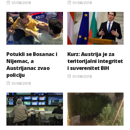
Posted
Posted
01/08/2018
01/08/2018
on
on
Potukli se Bosanac i
Kurz: Austrija je za
Nijemac, a
teritorijalni integritet
Austrijanac zvao
i suverenitet BiH
policiju
Posted
01/08/2018
Posted
on
01/08/2018
on