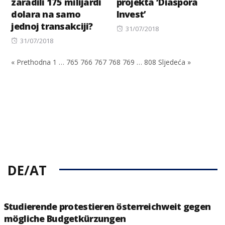
zaradili 175 milijardi
projekta ‘Diaspora
dolara na samo
Invest’
jednoj transakciji?
Posted
31/07/2018
Posted
on
31/07/2018
on
« Prethodna
1
…
765
766
767
768
769
…
808
Sljedeća »
DE/AT
Studierende protestieren österreichweit gegen
mögliche Budgetkürzungen