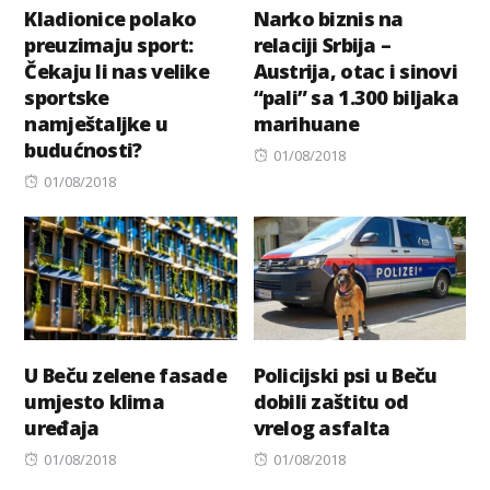
Kladionice polako
Narko biznis na
preuzimaju sport:
relaciji Srbija –
Čekaju li nas velike
Austrija, otac i sinovi
sportske
“pali” sa 1.300 biljaka
namještaljke u
marihuane
budućnosti?
Posted
01/08/2018
Posted
on
01/08/2018
on
U Beču zelene fasade
Policijski psi u Beču
umjesto klima
dobili zaštitu od
uređaja
vrelog asfalta
Posted
Posted
01/08/2018
01/08/2018
on
on