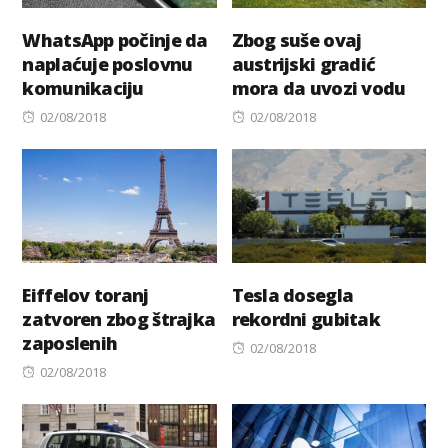
WhatsApp počinje da
Zbog suše ovaj
naplaćuje poslovnu
austrijski gradić
komunikaciju
mora da uvozi vodu
Posted
Posted
02/08/2018
02/08/2018
on
on
Eiffelov toranj
Tesla dosegla
zatvoren zbog štrajka
rekordni gubitak
zaposlenih
Posted
02/08/2018
Posted
on
02/08/2018
on