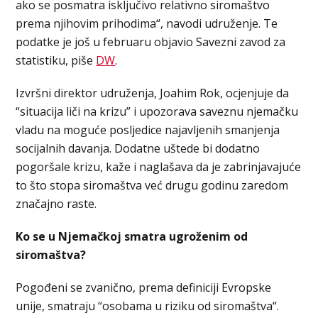
ako se posmatra isključivo relativno siromaštvo
prema njihovim prihodima“, navodi udruženje. Te
podatke je još u februaru objavio Savezni zavod za
statistiku, piše
DW
.
Izvršni direktor udruženja, Joahim Rok, ocjenjuje da
“situacija liči na krizu” i upozorava saveznu njemačku
vladu na moguće posljedice najavljenih smanjenja
socijalnih davanja. Dodatne uštede bi dodatno
pogoršale krizu, kaže i naglašava da je zabrinjavajuće
to što stopa siromaštva već drugu godinu zaredom
značajno raste.
Ko se u Njemačkoj smatra ugroženim od
siromaštva?
Pogođeni se zvanično, prema definiciji Evropske
unije, smatraju “osobama u riziku od siromaštva“.