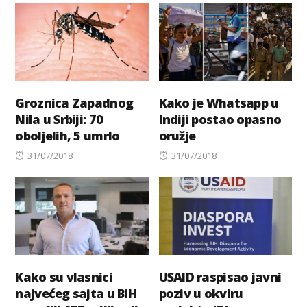
Groznica Zapadnog
Kako je Whatsapp u
Nila u Srbiji: 70
Indiji postao opasno
oboljelih, 5 umrlo
oružje
Posted
Posted
31/07/2018
31/07/2018
on
on
Kako su vlasnici
USAID raspisao javni
najvećeg sajta u BiH
poziv u okviru