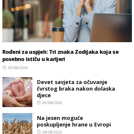
Rođeni za uspjeh: Tri znaka Zodijaka koja se
posebno ističu u karijeri
Posted
05/08/2026
on
Devet savjeta za očuvanje
čvrstog braka nakon dolaska
djece
Posted
03/08/2026
on
Na jesen moguće
poskupljenje hrane u Evropi
Posted
04/08/2026