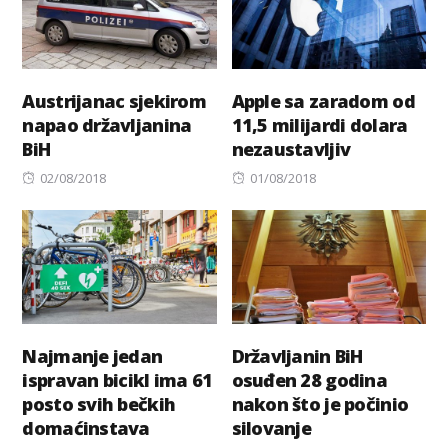
Austrijanac sjekirom
Apple sa zaradom od
napao državljanina
11,5 milijardi dolara
BiH
nezaustavljiv
Posted
Posted
02/08/2018
01/08/2018
on
on
Najmanje jedan
Državljanin BiH
ispravan bicikl ima 61
osuđen 28 godina
posto svih bečkih
nakon što je počinio
domaćinstava
silovanje