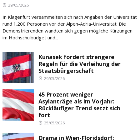
Posted
29/05/2026
on
In Klagenfurt versammelten sich nach Angaben der Universität
rund 1.200 Personen vor der Alpen-Adria-Universität. Die
Demonstrierenden wandten sich gegen mögliche Kürzungen
im Hochschulbudget und...
Kunasek fordert strengere
Regeln für die Verleihung der
Staatsbürgerschaft
Posted
29/05/2026
on
45 Prozent weniger
Asylanträge als im Vorjahr:
Rückläufiger Trend setzt sich
fort
Posted
25/05/2026
on
Drama in Wien-Floridsdorf: