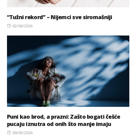
“Tužni rekord” – Nijemci sve siromašniji
Posted
02/06/2026
on
Puni kao brod, a prazni: Zašto bogati češće
pucaju iznutra od onih što manje imaju
Posted
09/05/2026