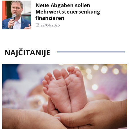
Neue Abgaben sollen
Mehrwertsteuersenkung
finanzieren
Posted
22/04/2026
on
NAJČITANIJE