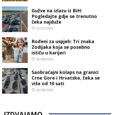
Gužve na izlazu iz BiH:
Pogledajte gdje se trenutno
čeka najduže
Posted
31/07/2026
on
Rođeni za uspjeh: Tri znaka
Zodijaka koja se posebno
ističu u karijeri
Posted
05/08/2026
on
Saobraćajni kolaps na granici
Crne Gore i Hrvatske, čeka se
više od 10 sati
Posted
02/08/2026
on
IZDVAJAMO