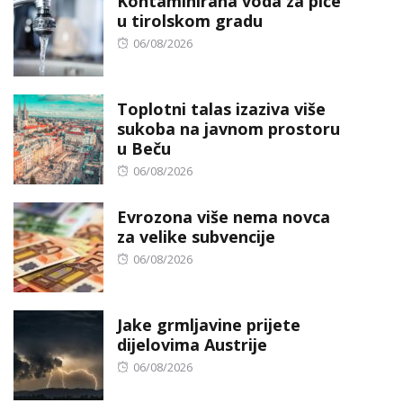
Kontaminirana voda za piće
u tirolskom gradu
Posted
06/08/2026
on
Toplotni talas izaziva više
sukoba na javnom prostoru
u Beču
Posted
06/08/2026
on
Evrozona više nema novca
za velike subvencije
Posted
06/08/2026
on
Jake grmljavine prijete
dijelovima Austrije
Posted
06/08/2026
on