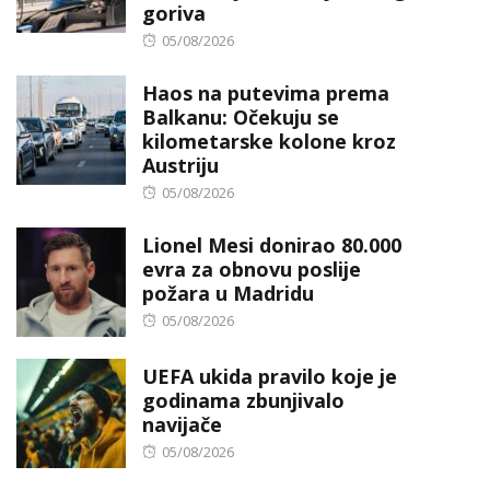
goriva
Posted
05/08/2026
on
Haos na putevima prema
Balkanu: Očekuju se
kilometarske kolone kroz
Austriju
Posted
05/08/2026
on
Lionel Mesi donirao 80.000
evra za obnovu poslije
požara u Madridu
Posted
05/08/2026
on
UEFA ukida pravilo koje je
godinama zbunjivalo
navijače
Posted
05/08/2026
on