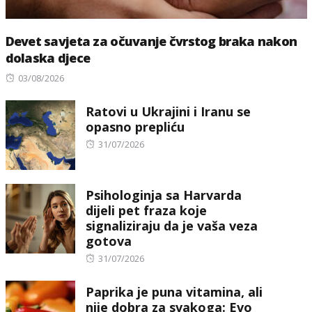
Devet savjeta za očuvanje čvrstog braka nakon
dolaska djece
Posted
03/08/2026
on
Ratovi u Ukrajini i Iranu se
opasno prepliću
Posted
31/07/2026
on
Psihologinja sa Harvarda
dijeli pet fraza koje
signaliziraju da je vaša veza
gotova
Posted
31/07/2026
on
Paprika je puna vitamina, ali
nije dobra za svakoga: Evo