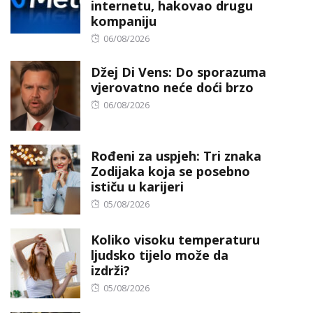
internetu, hakovao drugu
kompaniju
Posted
06/08/2026
on
Džej Di Vens: Do sporazuma
vjerovatno neće doći brzo
Posted
06/08/2026
on
Rođeni za uspjeh: Tri znaka
Zodijaka koja se posebno
ističu u karijeri
Posted
05/08/2026
on
Koliko visoku temperaturu
ljudsko tijelo može da
izdrži?
Posted
05/08/2026
on