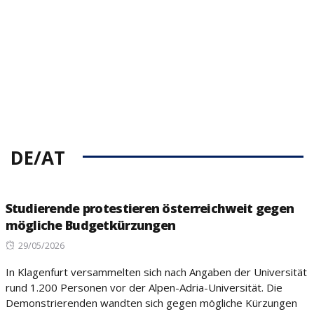
on
DE/AT
Studierende protestieren österreichweit gegen
mögliche Budgetkürzungen
Posted
29/05/2026
on
In Klagenfurt versammelten sich nach Angaben der Universität
rund 1.200 Personen vor der Alpen-Adria-Universität. Die
Demonstrierenden wandten sich gegen mögliche Kürzungen