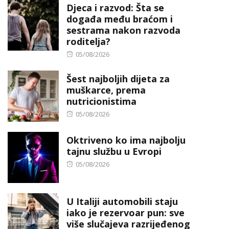
Djeca i razvod: Šta se
događa među braćom i
sestrama nakon razvoda
roditelja?
Posted
05/08/2026
on
Šest najboljih dijeta za
muškarce, prema
nutricionistima
Posted
05/08/2026
on
Oktriveno ko ima najbolju
tajnu službu u Evropi
Posted
05/08/2026
on
U Italiji automobili staju
iako je rezervoar pun: sve
više slučajeva razrijeđenog