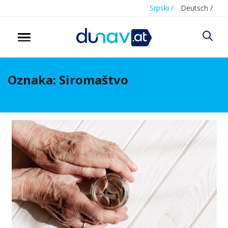
Srpski /
Deutsch /
Oznaka:
Siromaštvo