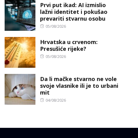
Prvi put ikad: AI izmislio
lažni identitet i pokušao
prevariti stvarnu osobu
Posted
05/08/2026
on
Hrvatska u crvenom:
Presušiće rijeke?
Posted
05/08/2026
on
Da li mačke stvarno ne vole
svoje vlasnike ili je to urbani
mit
Posted
04/08/2026
on