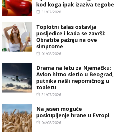
kod koga ipak izaziva tegobe
Posted
31/07/2026
on
Toplotni talas ostavlja
posljedice i kada se završi:
Obratite pažnju na ove
simptome
Posted
01/08/2026
on
Drama na letu za Njemačku:
Avion hitno sletio u Beograd,
putnika našli nepomičnog u
toaletu
Posted
31/07/2026
on
Na jesen moguće
poskupljenje hrane u Evropi
Posted
04/08/2026
on