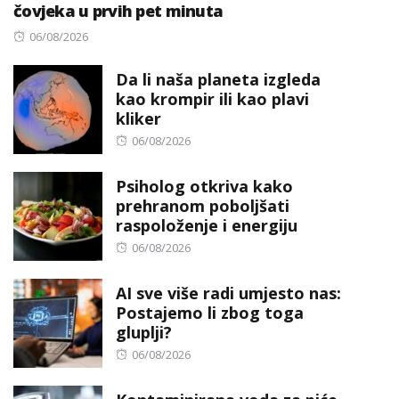
čovjeka u prvih pet minuta
Posted
06/08/2026
on
Da li naša planeta izgleda
kao krompir ili kao plavi
kliker
Posted
06/08/2026
on
Psiholog otkriva kako
prehranom poboljšati
raspoloženje i energiju
Posted
06/08/2026
on
AI sve više radi umjesto nas:
Postajemo li zbog toga
gluplji?
Posted
06/08/2026
on