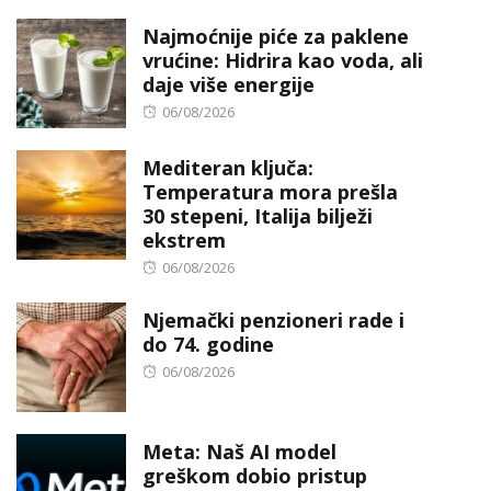
Najmoćnije piće za paklene
vrućine: Hidrira kao voda, ali
daje više energije
Posted
06/08/2026
on
Mediteran ključa:
Temperatura mora prešla
30 stepeni, Italija bilježi
ekstrem
Posted
06/08/2026
on
Njemački penzioneri rade i
do 74. godine
Posted
06/08/2026
on
Meta: Naš AI model
greškom dobio pristup