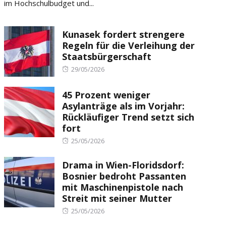
im Hochschulbudget und...
Kunasek fordert strengere
Regeln für die Verleihung der
Staatsbürgerschaft
Posted
29/05/2026
on
45 Prozent weniger
Asylanträge als im Vorjahr:
Rückläufiger Trend setzt sich
fort
Posted
25/05/2026
on
Drama in Wien-Floridsdorf:
Bosnier bedroht Passanten
mit Maschinenpistole nach
Streit mit seiner Mutter
Posted
25/05/2026
on