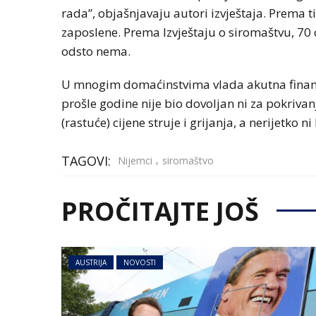
rada”, objašnjavaju autori izvještaja. Prema 
zaposlene. Prema Izvještaju o siromaštvu, 7
odsto nema.
U mnogim domaćinstvima vlada akutna finansi
prošle godine nije bio dovoljan ni za pokrivan
(rastuće) cijene struje i grijanja, a nerijetko ni 
TAGOVI:
,
Nijemci
siromaštvo
PROČITAJTE JOŠ
AUSTRIJA
NOVOSTI