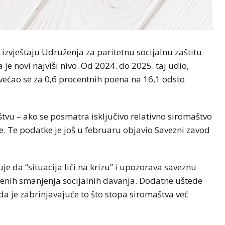
vještaju Udruženja za paritetnu socijalnu zaštitu
je novi najviši nivo. Od 2024. do 2025. taj udio,
ećao se za 0,6 procentnih poena na 16,1 odsto
aštvu – ako se posmatra isključivo relativno siromaštvo
 Te podatke je još u februaru objavio Savezni zavod
je da “situacija liči na krizu” i upozorava saveznu
enih smanjenja socijalnih davanja. Dodatne uštede
da je zabrinjavajuće to što stopa siromaštva već