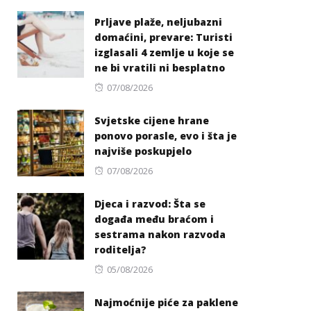
on
Prljave plaže, neljubazni
domaćini, prevare: Turisti
izglasali 4 zemlje u koje se
ne bi vratili ni besplatno
Posted
07/08/2026
on
Svjetske cijene hrane
ponovo porasle, evo i šta je
najviše poskupjelo
Posted
07/08/2026
on
Djeca i razvod: Šta se
događa među braćom i
sestrama nakon razvoda
roditelja?
Posted
05/08/2026
on
Najmoćnije piće za paklene