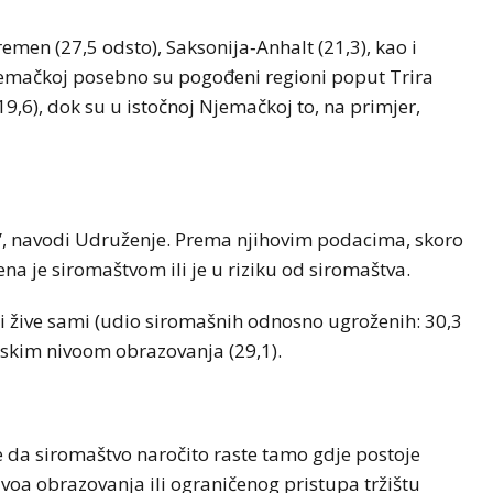
emen (27,5 odsto), Saksonija‑Anhalt (21,3), kao i
Njemačkoj posebno su pogođeni regioni poput Trira
19,6), dok su u istočnoj Njemačkoj to, na primjer,
a”, navodi Udruženje. Prema njihovim podacima, skoro
a je siromaštvom ili je u riziku od siromaštva.
i žive sami (udio siromašnih odnosno ugroženih: 30,3
 niskim nivoom obrazovanja (29,1).
 da siromaštvo naročito raste tamo gdje postoje
ivoa obrazovanja ili ograničenog pristupa tržištu