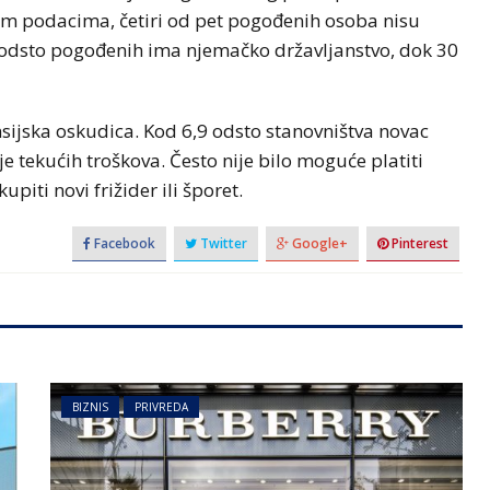
tim podacima, četiri od pet pogođenih osoba nisu
0 odsto pogođenih ima njemačko državljanstvo, dok 30
jska oskudica. Kod 6,9 odsto stanovništva novac
je tekućih troškova. Često nije bilo moguće platiti
kupiti novi frižider ili šporet.
Facebook
Twitter
Google+
Pinterest
BIZNIS
PRIVREDA