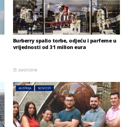
Burberry spalio torbe, odjeću i parfeme u
vrijednosti od 31 milion eura
Posted
20/07/2018
on
AUSTRIJA
NOVOSTI