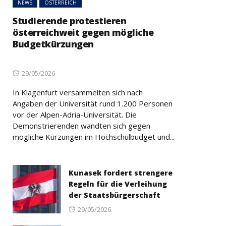
NEWS
ÖSTERREICH
Studierende protestieren
österreichweit gegen mögliche
Budgetkürzungen
Posted
29/05/2026
on
In Klagenfurt versammelten sich nach
Angaben der Universität rund 1.200 Personen
vor der Alpen-Adria-Universität. Die
Demonstrierenden wandten sich gegen
mögliche Kürzungen im Hochschulbudget und...
Kunasek fordert strengere
Regeln für die Verleihung
der Staatsbürgerschaft
Posted
29/05/2026
on