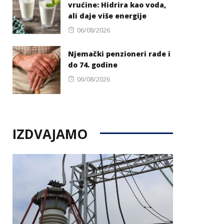
vrućine: Hidrira kao voda,
ali daje više energije
Posted
06/08/2026
on
Njemački penzioneri rade i
do 74. godine
Posted
06/08/2026
on
IZDVAJAMO