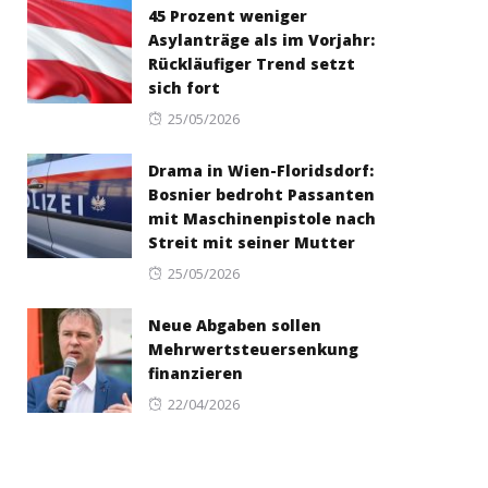
45 Prozent weniger
Asylanträge als im Vorjahr:
Rückläufiger Trend setzt
sich fort
Posted
25/05/2026
on
Drama in Wien-Floridsdorf:
Bosnier bedroht Passanten
mit Maschinenpistole nach
Streit mit seiner Mutter
Posted
25/05/2026
on
Neue Abgaben sollen
Mehrwertsteuersenkung
finanzieren
Posted
22/04/2026
on