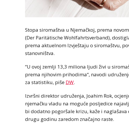
Stopa siromaštva u Njemačkoj, prema novom iz
(Der Paritätische Wohlfahrtsverband), dostigla 
prema aktuelnom Izvještaju o siromaštvu, pov
stanovništva.
“U ovoj zemlji 13,3 miliona ljudi živi u sirom
prema njihovim prihodima“, navodi udruženje.
za statistiku, piše
DW
.
Izvršni direktor udruženja, Joahim Rok, ocjenju
njemačku vladu na moguće posljedice najavlj
bi dodatno pogoršale krizu, kaže i naglašava 
drugu godinu zaredom značajno raste.