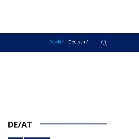
Srpski /
Deutsch /
DE/AT