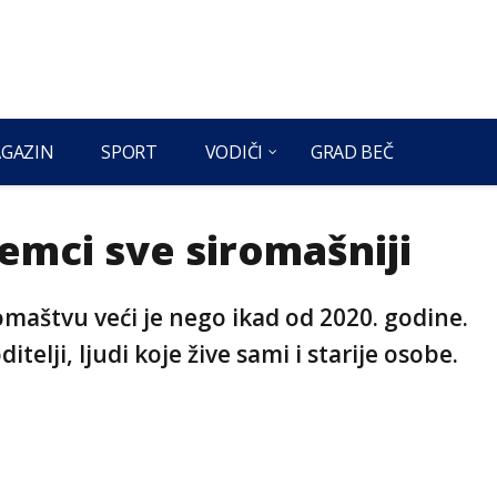
GAZIN
SPORT
VODIČI
GRAD BEČ
jemci sve siromašniji
iromaštvu veći je nego ikad od 2020. godine.
lji, ljudi koje žive sami i starije osobe.