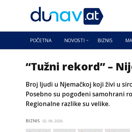
POČETNA
NOVOSTI
BIZNIS
MA
“Tužni rekord” – Ni
Broj ljudi u Njemačkoj koji živi u s
Posebno su pogođeni samohrani rodite
Regionalne razlike su velike.
BIZNIS
02. 06. 2026.