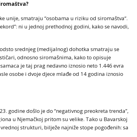
siromaštva?
ke unije, smatraju “osobama u riziku od siromaštva“.
ekord”: ni u jednoj prethodnoj godini, kako se navodi,
 odsto srednjeg (medijalnog) dohotka smatraju se
stičari, odnosno siromašnima, kako to opisuje
 samaca je taj prag nedavno iznosio neto 1.446 evra
asle osobe i dvoje djece mlađe od 14 godina iznosio
3. godine došlo je do “negativnog preokreta trenda”,
giona u Njemačkoj pritom su velike. Tako u Bavarskoj
vrednoj strukturi, bilježe najniže stope pogođenih: sa