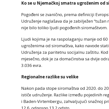
Ko se u Njemačkoj smatra ugroženim od 
Pogođeni se zvanično, prema definiciji Evrops
Udruženje naglašava da je zabilježen “tužan r
nije bilo toliko ljudi pogođenih siromaštvom.
Ljudi kojima je na raspolaganju manje od 60
ugroženima od siromaštva, kako navode stati
Udruženja za paritetnu socijalnu zaštitu. Kod
mjesečno, dok je za domaćinstva sa dvije odr
3.036 evra.
Regionalne razlike su velike
Nakon pada stope siromaštva od 2020. do 202
ističe udruženje. Razlike između pojedinih re
i Baden-Virtembergu, zahvaljujući snažnoj pri
12,6, odnosno 13,2 odsto.