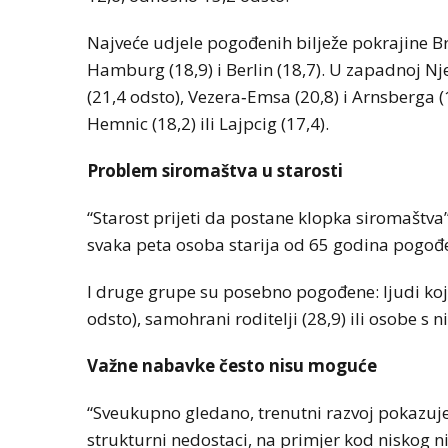
Najveće udjele pogođenih bilježe pokrajine Br
Hamburg (18,9) i Berlin (18,7). U zapadnoj 
(21,4 odsto), Vezera‑Emsa (20,8) i Arnsberga (
Hemnic (18,2) ili Lajpcig (17,4).
Problem siromaštva u starosti
“Starost prijeti da postane klopka siromaštv
svaka peta osoba starija od 65 godina pogođen
I druge grupe su posebno pogođene: ljudi koj
odsto), samohrani roditelji (28,9) ili osobe s
Važne nabavke često nisu moguće
“Sveukupno gledano, trenutni razvoj pokazuje
strukturni nedostaci, na primjer kod niskog n