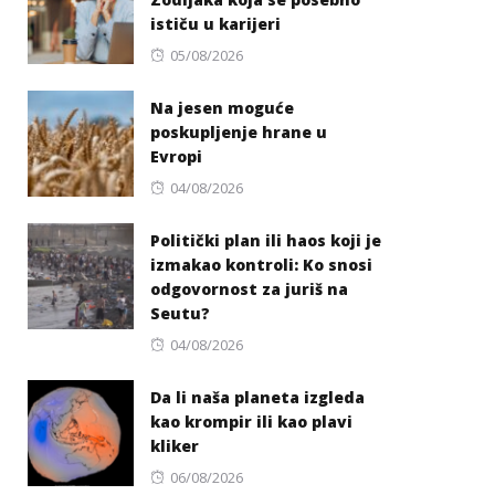
ističu u karijeri
Posted
05/08/2026
on
Na jesen moguće
poskupljenje hrane u
Evropi
Posted
04/08/2026
on
Politički plan ili haos koji je
izmakao kontroli: Ko snosi
odgovornost za juriš na
Seutu?
Posted
04/08/2026
on
Da li naša planeta izgleda
kao krompir ili kao plavi
kliker
Posted
06/08/2026