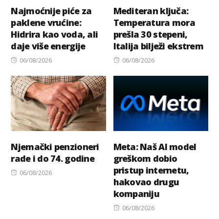
Najmoćnije piće za
Mediteran ključa:
paklene vrućine:
Temperatura mora
Hidrira kao voda, ali
prešla 30 stepeni,
daje više energije
Italija bilježi ekstrem
Posted
Posted
06/08/2026
06/08/2026
on
on
Njemački penzioneri
Meta: Naš AI model
rade i do 74. godine
greškom dobio
pristup internetu,
Posted
06/08/2026
hakovao drugu
on
kompaniju
Posted
06/08/2026