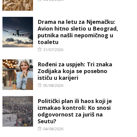
on
Drama na letu za Njemačku:
Avion hitno sletio u Beograd,
putnika našli nepomičnog u
toaletu
Posted
31/07/2026
on
Rođeni za uspjeh: Tri znaka
Zodijaka koja se posebno
ističu u karijeri
Posted
05/08/2026
on
Politički plan ili haos koji je
izmakao kontroli: Ko snosi
odgovornost za juriš na
Seutu?
Posted
04/08/2026
on