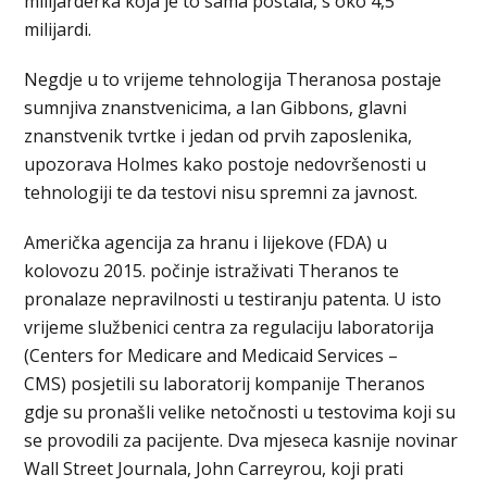
milijarderka koja je to sama postala, s oko 4,5
milijardi.
Negdje u to vrijeme tehnologija Theranosa postaje
sumnjiva znanstvenicima, a Ian Gibbons, glavni
znanstvenik tvrtke i jedan od prvih zaposlenika,
upozorava Holmes kako postoje nedovršenosti u
tehnologiji te da testovi nisu spremni za javnost.
Američka agencija za hranu i lijekove (FDA) u
kolovozu 2015. počinje istraživati Theranos te
pronalaze nepravilnosti u testiranju patenta. U isto
vrijeme službenici centra za regulaciju laboratorija
(Centers for Medicare and Medicaid Services –
CMS) posjetili su laboratorij kompanije Theranos
gdje su pronašli velike netočnosti u testovima koji su
se provodili za pacijente. Dva mjeseca kasnije novinar
Wall Street Journala, John Carreyrou, koji prati