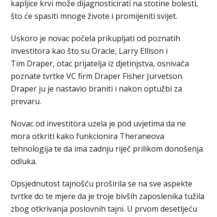
kapljice krvi može dijagnosticirati na stotine bolesti,
što će spasiti mnoge živote i promijeniti svijet.
Uskoro je novac počela prikupljati od poznatih
investitora kao što su Oracle, Larry Ellison i
Tim Draper, otac prijatelja iz djetinjstva, osnivača
poznate tvrtke VC firm Draper Fisher Jurvetson.
Draper ju je nastavio braniti i nakon optužbi za
prevaru.
Novac od investitora uzela je pod uvjetima da ne
mora otkriti kako funkcionira Theraneova
tehnologija te da ima zadnju riječ prilikom donošenja
odluka.
Opsjednutost tajnošću proširila se na sve aspekte
tvrtke do te mjere da je troje bivših zaposlenika tužila
zbog otkrivanja poslovnih tajni. U prvom desetljeću