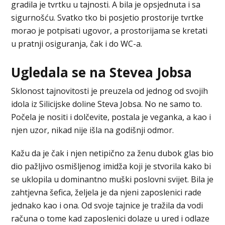
gradila je tvrtku u tajnosti. A bila je opsjednuta i sa
sigurnošću. Svatko tko bi posjetio prostorije tvrtke
morao je potpisati ugovor, a prostorijama se kretati
u pratnji osiguranja, čak i do WC-a.
Ugledala se na Stevea Jobsa
Sklonost tajnovitosti je preuzela od jednog od svojih
idola iz Silicijske doline Steva Jobsa. No ne samo to.
Počela je nositi i dolčevite, postala je veganka, a kao i
njen uzor, nikad nije išla na godišnji odmor.
Kažu da je čak i njen netipično za ženu dubok glas bio
dio pažljivo osmišljenog imidža koji je stvorila kako bi
se uklopila u dominantno muški poslovni svijet. Bila je
zahtjevna šefica, željela je da njeni zaposlenici rade
jednako kao i ona. Od svoje tajnice je tražila da vodi
računa o tome kad zaposlenici dolaze u ured i odlaze