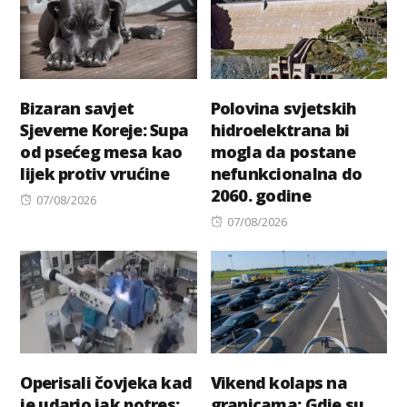
Bizaran savjet
Polovina svjetskih
Sjeverne Koreje: Supa
hidroelektrana bi
od psećeg mesa kao
mogla da postane
lijek protiv vrućine
nefunkcionalna do
2060. godine
Posted
07/08/2026
on
Posted
07/08/2026
on
Operisali čovjeka kad
Vikend kolaps na
je udario jak potres:
granicama: Gdje su