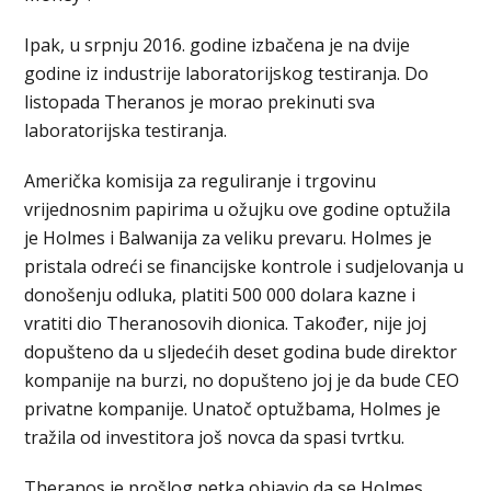
Ipak, u srpnju 2016. godine izbačena je na dvije
godine iz industrije laboratorijskog testiranja. Do
listopada Theranos je morao prekinuti sva
laboratorijska testiranja.
Američka komisija za reguliranje i trgovinu
vrijednosnim papirima u ožujku ove godine optužila
je Holmes i Balwanija za veliku prevaru. Holmes je
pristala odreći se financijske kontrole i sudjelovanja u
donošenju odluka, platiti 500 000 dolara kazne i
vratiti dio Theranosovih dionica. Također, nije joj
dopušteno da u sljedećih deset godina bude direktor
kompanije na burzi, no dopušteno joj je da bude CEO
privatne kompanije. Unatoč optužbama, Holmes je
tražila od investitora još novca da spasi tvrtku.
Theranos je prošlog petka objavio da se Holmes