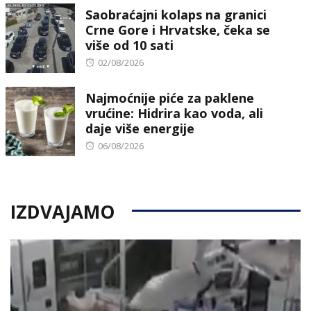
Saobraćajni kolaps na granici
Crne Gore i Hrvatske, čeka se
više od 10 sati
Posted
02/08/2026
on
Najmoćnije piće za paklene
vrućine: Hidrira kao voda, ali
daje više energije
Posted
06/08/2026
on
IZDVAJAMO