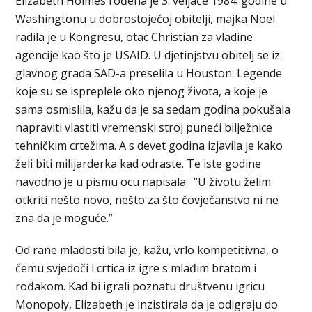
Elizabeth Holmes rođena je 3. veljače 1984. godine u
Washingtonu u dobrostojećoj obitelji, majka Noel
radila je u Kongresu, otac Christian za vladine
agencije kao što je USAID. U djetinjstvu obitelj se iz
glavnog grada SAD-a preselila u Houston. Legende
koje su se ispreplele oko njenog života, a koje je
sama osmislila, kažu da je sa sedam godina pokušala
napraviti vlastiti vremenski stroj puneći bilježnice
tehničkim crtežima. A s devet godina izjavila je kako
želi biti milijarderka kad odraste. Te iste godine
navodno je u pismu ocu napisala: “U životu želim
otkriti nešto novo, nešto za što čovječanstvo ni ne
zna da je moguće.”
Od rane mladosti bila je, kažu, vrlo kompetitivna, o
čemu svjedoči i crtica iz igre s mlađim bratom i
rođakom. Kad bi igrali poznatu društvenu igricu
Monopoly, Elizabeth je inzistirala da je odigraju do