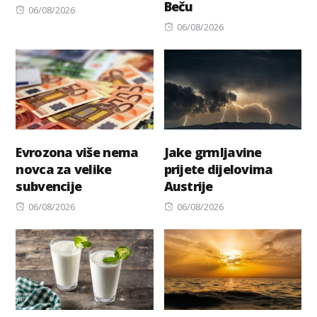
Beču
Posted
06/08/2026
on
Posted
06/08/2026
on
Evrozona više nema
Jake grmljavine
novca za velike
prijete dijelovima
subvencije
Austrije
Posted
Posted
06/08/2026
06/08/2026
on
on