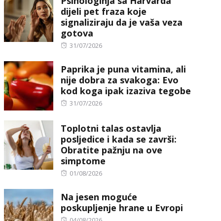
Psihologinja sa Harvarda
dijeli pet fraza koje
signaliziraju da je vaša veza
gotova
Posted
31/07/2026
on
Paprika je puna vitamina, ali
nije dobra za svakoga: Evo
kod koga ipak izaziva tegobe
Posted
31/07/2026
on
Toplotni talas ostavlja
posljedice i kada se završi:
Obratite pažnju na ove
simptome
Posted
01/08/2026
on
Na jesen moguće
poskupljenje hrane u Evropi
Posted
04/08/2026