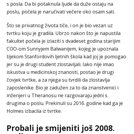
s posla. Da bi potaknula ljude da duže ostaju na
poslu, počela je naručivati večere oko osam sati.
Što se privatnog života tiče, i on je bio vezan uz
tvrtku koju je gradila. Ubrzo nakon što je napustila
fakultet počela je izlaziti s dvadeset godina starijim
COO-om Sunnyjem Balwanijem, kojeg je upoznala
tijekom Stanfordovih ljetnih škola kad joj je pomogao
jer su je drugi student zlostavljali. Iako nije imao
iskustva u medicinskoj znanosti, postao je drugi
čovjek tvrtke, a za njega su tvrdili da zlostavlja
zaposlenike. Bio je zadužen za to da znanstvenici i
inženjeri u Theranosu ne razgovaraju jedni s
drugima o poslu. Prekinuli su 2016. godine kad ga je
Holmes izbacila iz tvrtke.
Probali je smijeniti još 2008.