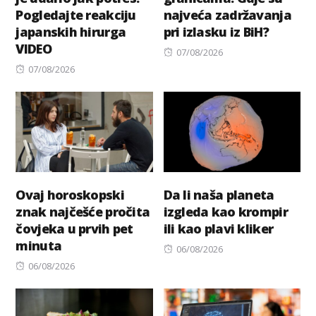
Pogledajte reakciju
najveća zadržavanja
japanskih hirurga
pri izlasku iz BiH?
VIDEO
Posted
07/08/2026
Posted
on
07/08/2026
on
Ovaj horoskopski
Da li naša planeta
znak najčešće pročita
izgleda kao krompir
čovjeka u prvih pet
ili kao plavi kliker
minuta
Posted
06/08/2026
Posted
on
06/08/2026
on