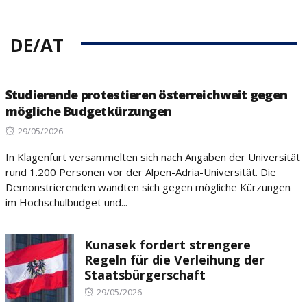
DE/AT
Studierende protestieren österreichweit gegen
mögliche Budgetkürzungen
Posted
29/05/2026
on
In Klagenfurt versammelten sich nach Angaben der Universität
rund 1.200 Personen vor der Alpen-Adria-Universität. Die
Demonstrierenden wandten sich gegen mögliche Kürzungen
im Hochschulbudget und...
Kunasek fordert strengere
Regeln für die Verleihung der
Staatsbürgerschaft
Posted
29/05/2026