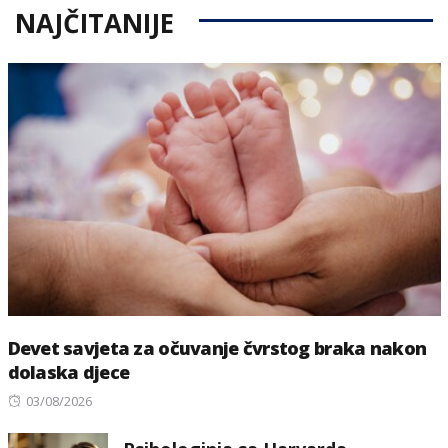
NAJČITANIJE
Devet savjeta za očuvanje čvrstog braka nakon
dolaska djece
Posted
03/08/2026
on