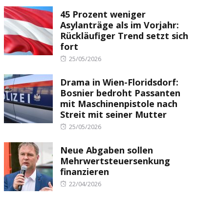
on
45 Prozent weniger
Asylanträge als im Vorjahr:
Rückläufiger Trend setzt sich
fort
Posted
25/05/2026
on
Drama in Wien-Floridsdorf:
Bosnier bedroht Passanten
mit Maschinenpistole nach
Streit mit seiner Mutter
Posted
25/05/2026
on
Neue Abgaben sollen
Mehrwertsteuersenkung
finanzieren
Posted
22/04/2026
on