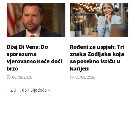
on
Džej Di Vens: Do
Rođeni za uspjeh: Tri
sporazuma
znaka Zodijaka koja
vjerovatno neće doći
se posebno ističu u
brzo
karijeri
Posted
Posted
06/08/2026
05/08/2026
on
on
1
2
3
…
657
Sljedeća »