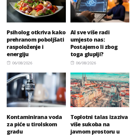
Psiholog otkriva kako
AI sve više radi
prehranom poboljšati
umjesto nas:
raspoloženje i
Postajemo li zbog
energiju
toga gluplji?
Posted
Posted
06/08/2026
06/08/2026
on
on
Kontaminirana voda
Toplotni talas izaziva
za piće u tirolskom
više sukoba na
gradu
javnom prostoru u