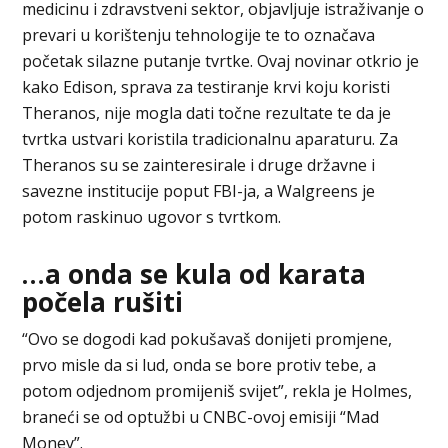
medicinu i zdravstveni sektor, objavljuje istraživanje o
prevari u korištenju tehnologije te to označava
početak silazne putanje tvrtke. Ovaj novinar otkrio je
kako Edison, sprava za testiranje krvi koju koristi
Theranos, nije mogla dati točne rezultate te da je
tvrtka ustvari koristila tradicionalnu aparaturu. Za
Theranos su se zainteresirale i druge državne i
savezne institucije poput FBI-ja, a Walgreens je
potom raskinuo ugovor s tvrtkom.
…a onda se kula od karata
počela rušiti
“Ovo se dogodi kad pokušavaš donijeti promjene,
prvo misle da si lud, onda se bore protiv tebe, a
potom odjednom promijeniš svijet”, rekla je Holmes,
braneći se od optužbi u CNBC-ovoj emisiji “Mad
Money”.