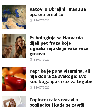
on
Ratovi u Ukrajini i Iranu se
opasno prepliću
Posted
31/07/2026
on
Psihologinja sa Harvarda
dijeli pet fraza koje
signaliziraju da je vaša veza
gotova
Posted
31/07/2026
on
Paprika je puna vitamina, ali
nije dobra za svakoga: Evo
kod koga ipak izaziva tegobe
Posted
31/07/2026
on
Toplotni talas ostavlja
posljedice i kada se završi: