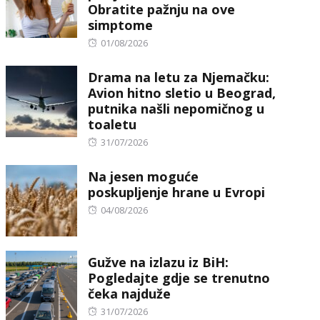
Obratite pažnju na ove
simptome
Posted
01/08/2026
on
Drama na letu za Njemačku:
Avion hitno sletio u Beograd,
putnika našli nepomičnog u
toaletu
Posted
31/07/2026
on
Na jesen moguće
poskupljenje hrane u Evropi
Posted
04/08/2026
on
Gužve na izlazu iz BiH:
Pogledajte gdje se trenutno
čeka najduže
Posted
31/07/2026