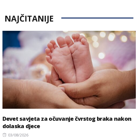
NAJČITANIJE
Devet savjeta za očuvanje čvrstog braka nakon
dolaska djece
Posted
03/08/2026