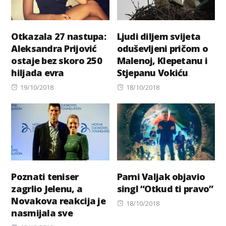
Otkazala 27 nastupa:
Ljudi diljem svijeta
Aleksandra Prijović
oduševljeni pričom o
ostaje bez skoro 250
Malenoj, Klepetanu i
hiljada evra
Stjepanu Vokiću
Posted
Posted
19/10/2018
18/10/2018
on
on
Poznati teniser
Parni Valjak objavio
zagrlio Jelenu, a
singl “Otkud ti pravo”
Novakova reakcija je
Posted
18/10/2018
nasmijala sve
on