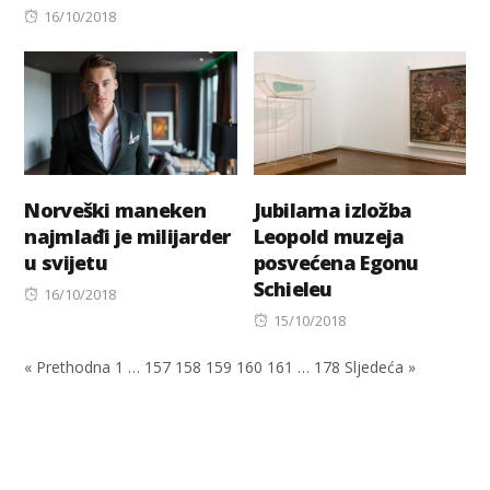
Posted
16/10/2018
on
Norveški maneken
Jubilarna izložba
najmlađi je milijarder
Leopold muzeja
u svijetu
posvećena Egonu
Schieleu
Posted
16/10/2018
on
Posted
15/10/2018
on
« Prethodna
1
…
157
158
159
160
161
…
178
Sljedeća »