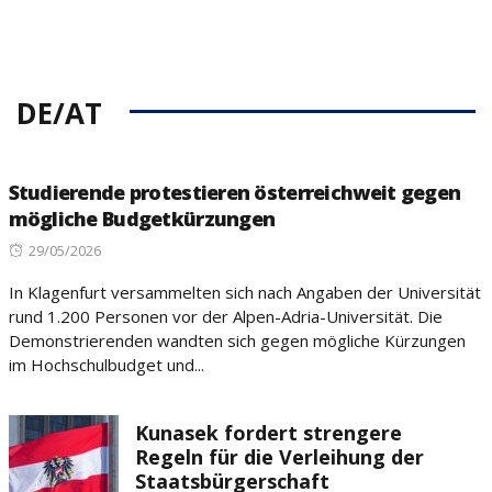
DE/AT
Studierende protestieren österreichweit gegen
mögliche Budgetkürzungen
Posted
29/05/2026
on
In Klagenfurt versammelten sich nach Angaben der Universität
rund 1.200 Personen vor der Alpen-Adria-Universität. Die
Demonstrierenden wandten sich gegen mögliche Kürzungen
im Hochschulbudget und...
Kunasek fordert strengere
Regeln für die Verleihung der
Staatsbürgerschaft