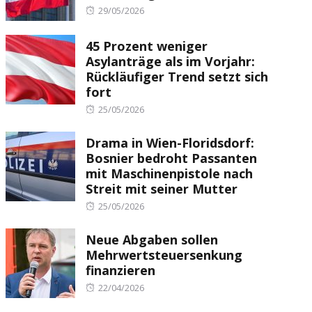
Posted
29/05/2026
on
45 Prozent weniger
Asylanträge als im Vorjahr:
Rückläufiger Trend setzt sich
fort
Posted
25/05/2026
on
Drama in Wien-Floridsdorf:
Bosnier bedroht Passanten
mit Maschinenpistole nach
Streit mit seiner Mutter
Posted
25/05/2026
on
Neue Abgaben sollen
Mehrwertsteuersenkung
finanzieren
Posted
22/04/2026
on