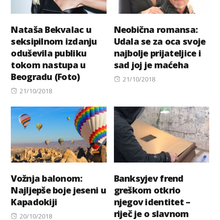
Nataša Bekvalac u
Neobična romansa:
seksipilnom izdanju
Udala se za oca svoje
oduševila publiku
najbolje prijateljice i
tokom nastupa u
sad joj je maćeha
Beogradu (Foto)
Posted
21/10/2018
Posted
on
21/10/2018
on
Vožnja balonom:
Banksyjev frend
Najljepše boje jeseni u
greškom otkrio
Kapadokiji
njegov identitet –
riječ je o slavnom
Posted
20/10/2018