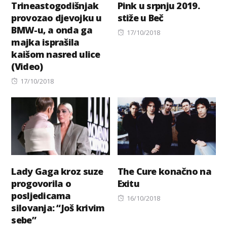
Trineastogodišnjak
Pink u srpnju 2019.
provozao djevojku u
stiže u Beč
BMW-u, a onda ga
Posted
17/10/2018
majka isprašila
on
kaišom nasred ulice
(Video)
Posted
17/10/2018
on
Lady Gaga kroz suze
The Cure konačno na
progovorila o
Exitu
posljedicama
Posted
16/10/2018
silovanja: “Još krivim
on
sebe”