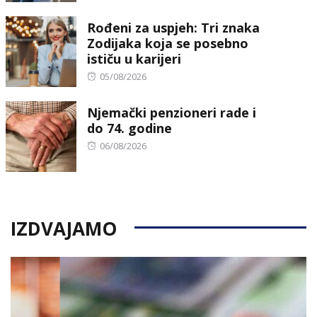
on
Rođeni za uspjeh: Tri znaka
Zodijaka koja se posebno
ističu u karijeri
Posted
05/08/2026
on
Njemački penzioneri rade i
do 74. godine
Posted
06/08/2026
on
IZDVAJAMO