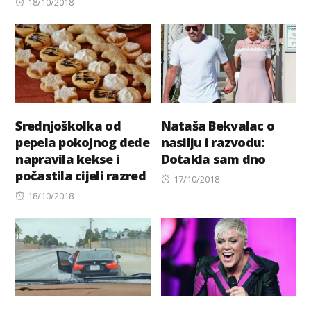
Posted
18/10/2018
on
Srednjoškolka od
Nataša Bekvalac o
pepela pokojnog dede
nasilju i razvodu:
napravila kekse i
Dotakla sam dno
počastila cijeli razred
Posted
17/10/2018
Posted
on
18/10/2018
on