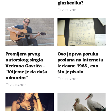
glazbeniku?
on
Posted
20/10/2018
on
Premijera prvog
Ovo je prva poruka
autorskog singla
poslana na internetu
Vedrana Gavrića –
iz davne 1968., evo
“Vrijeme je da dušu
što je pisalo
odmorim”
Posted
19/10/2018
Posted
on
20/10/2018
on