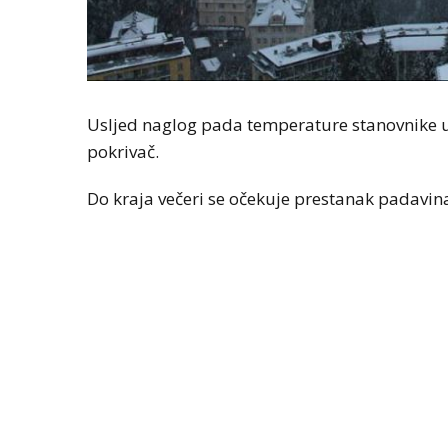
Usljed naglog pada temperature stanovnike u 
pokrivač.
Do kraja večeri se očekuje prestanak padavina