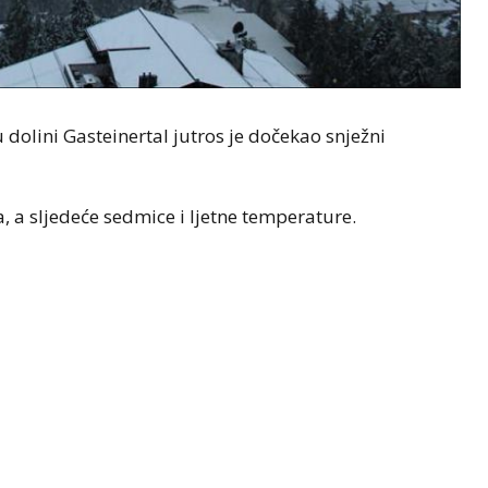
dolini Gasteinertal jutros je dočekao snježni
, a sljedeće sedmice i ljetne temperature.