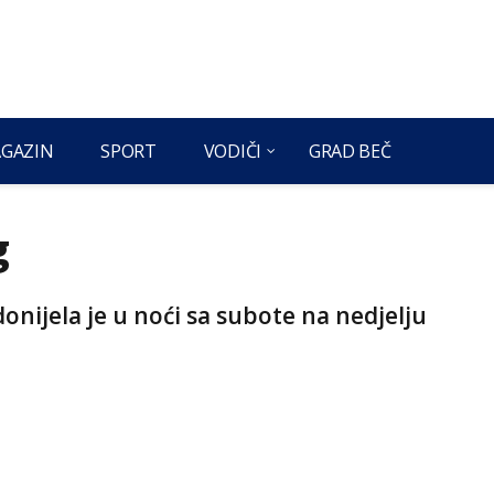
GAZIN
SPORT
VODIČI
GRAD BEČ
g
nijela je u noći sa subote na nedjelju