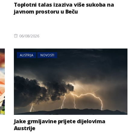
Toplotni talas izaziva više sukoba na
javnom prostoru u Beču
Posted
06/08/2026
on
AUSTRIJA
NOVOSTI
Jake grmljavine prijete dijelovima
Austrije