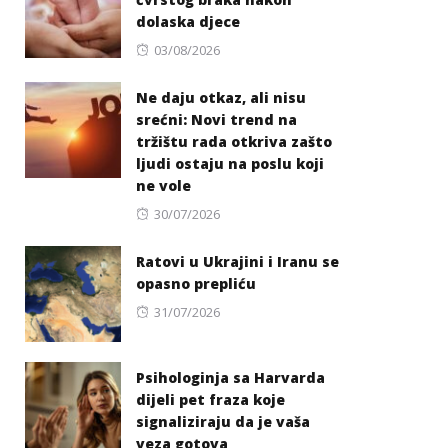
dolaska djece
Posted
03/08/2026
on
Ne daju otkaz, ali nisu
srećni: Novi trend na
tržištu rada otkriva zašto
ljudi ostaju na poslu koji
ne vole
Posted
30/07/2026
on
Ratovi u Ukrajini i Iranu se
opasno prepliću
Posted
31/07/2026
on
Psihologinja sa Harvarda
dijeli pet fraza koje
signaliziraju da je vaša
veza gotova