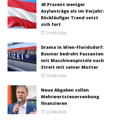
45 Prozent weniger
Asylanträge als im Vorjahr:
Rückläufiger Trend setzt
sich fort
Posted
25/05/2026
on
Drama in Wien-Floridsdorf:
Bosnier bedroht Passanten
mit Maschinenpistole nach
Streit mit seiner Mutter
Posted
25/05/2026
on
Neue Abgaben sollen
Mehrwertsteuersenkung
finanzieren
Posted
22/04/2026
on