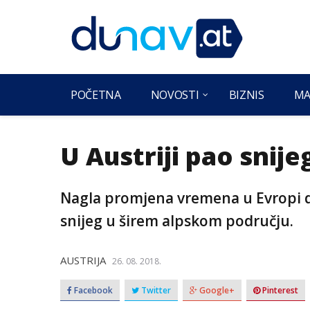
POČETNA
NOVOSTI
BIZNIS
MA
U Austriji pao snije
Nagla promjena vremena u Evropi do
snijeg u širem alpskom području.
AUSTRIJA
26. 08. 2018.
Facebook
Twitter
Google+
Pinterest