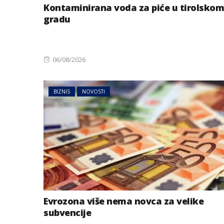
Kontaminirana voda za piće u tirolskom
gradu
Posted
06/08/2026
on
BIZNIS
NOVOSTI
Evrozona više nema novca za velike
subvencije