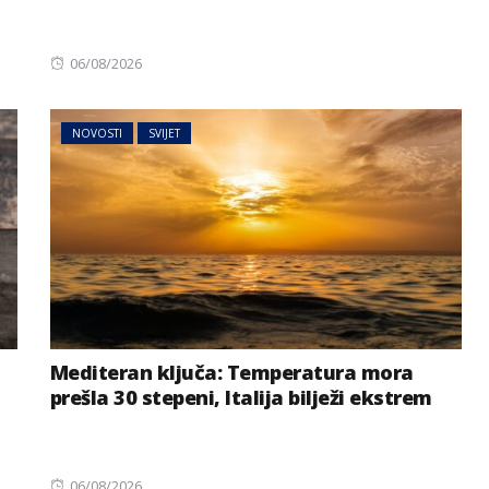
Posted
06/08/2026
on
NOVOSTI
SVIJET
Mediteran ključa: Temperatura mora
prešla 30 stepeni, Italija bilježi ekstrem
Posted
06/08/2026