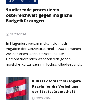
NEWS
ÖSTERREICH
Studierende protestieren
österreichweit gegen mögliche
Budgetkürzungen
Posted
29/05/2026
on
In Klagenfurt versammelten sich nach
Angaben der Universität rund 1.200 Personen
vor der Alpen-Adria-Universität. Die
Demonstrierenden wandten sich gegen
mögliche Kürzungen im Hochschulbudget und...
Kunasek fordert strengere
Regeln für die Verleihung
der Staatsbürgerschaft
Posted
29/05/2026
on