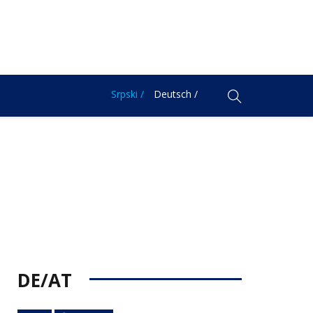
Srpski /
Deutsch /
DE/AT