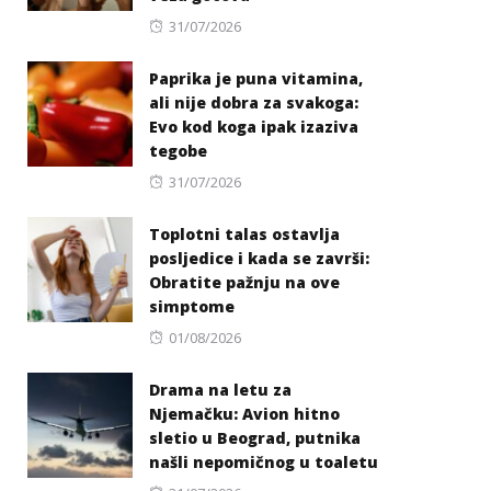
Posted
31/07/2026
on
Paprika je puna vitamina,
ali nije dobra za svakoga:
Evo kod koga ipak izaziva
tegobe
Posted
31/07/2026
on
Toplotni talas ostavlja
posljedice i kada se završi:
Obratite pažnju na ove
simptome
Posted
01/08/2026
on
Drama na letu za
Njemačku: Avion hitno
sletio u Beograd, putnika
našli nepomičnog u toaletu