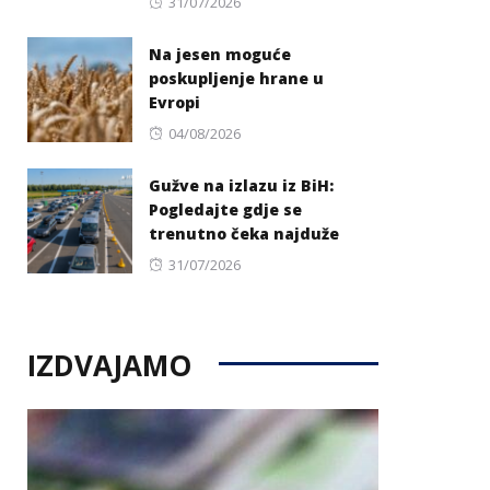
Posted
31/07/2026
on
Na jesen moguće
poskupljenje hrane u
Evropi
Posted
04/08/2026
on
Gužve na izlazu iz BiH:
Pogledajte gdje se
trenutno čeka najduže
Posted
31/07/2026
on
IZDVAJAMO