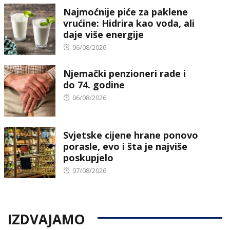
Najmoćnije piće za paklene
vrućine: Hidrira kao voda, ali
daje više energije
Posted
06/08/2026
on
Njemački penzioneri rade i
do 74. godine
Posted
06/08/2026
on
Svjetske cijene hrane ponovo
porasle, evo i šta je najviše
poskupjelo
Posted
07/08/2026
on
IZDVAJAMO