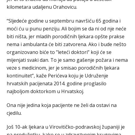
kilometara udaljenu Orahovicu.
“Sljedeće godine u septembru navršiću 65 godina i
moći ću u punu penziju. Ali bojim se da ni od nje neće
biti ništa, jer mladih porodičnih ljekara opšte prakse
nema i ambulanta će biti zatvorena. Ako i bude nešto
organizovano biće to ”leteći doktori” koji će se
mijenjati svaki dan. To je samo gašenje požara i nema
veze s medicinom, jer je smisao porodičnih ljekara
kontinuitet”, kaže Perićeva koju je Udruženje
hrvatskih pacijenata 2014. godine proglasilo
najboljom doktorkom u Hrvatskoj.
Ona nije jedina koja pacijente ne želi da ostavi na
cjedilu.
Još 10-ak ljekara u Virovitičko-podravskoj županiji je
na produžetku, kako se u zdravstvenim krugovima