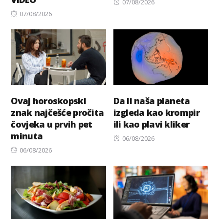
Posted
07/08/2026
Posted
on
07/08/2026
on
Ovaj horoskopski
Da li naša planeta
znak najčešće pročita
izgleda kao krompir
čovjeka u prvih pet
ili kao plavi kliker
minuta
Posted
06/08/2026
Posted
on
06/08/2026
on