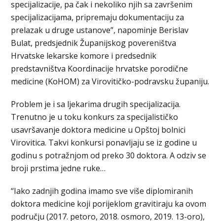
specijalizacije, pa čak i nekoliko njih sa završenim
specijalizacijama, pripremaju dokumentaciju za
prelazak u druge ustanove”, napominje Berislav
Bulat, predsjednik Županijskog povereništva
Hrvatske lekarske komore i predsednik
predstavništva Koordinacije hrvatske porodične
medicine (KoHOM) za Virovitičko-podravsku županiju.
Problem je i sa ljekarima drugih specijalizacija.
Trenutno je u toku konkurs za specijalističko
usavršavanje doktora medicine u Opštoj bolnici
Virovitica. Takvi konkursi ponavljaju se iz godine u
godinu s potražnjom od preko 30 doktora. A odziv se
broji prstima jedne ruke…
“Iako zadnjih godina imamo sve više diplomiranih
doktora medicine koji porijeklom gravitiraju ka ovom
području (2017. petoro, 2018. osmoro, 2019. 13-oro),