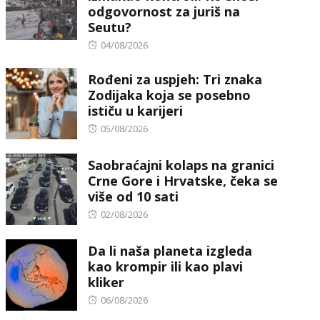
odgovornost za juriš na
Seutu?
Posted
04/08/2026
on
Rođeni za uspjeh: Tri znaka
Zodijaka koja se posebno
ističu u karijeri
Posted
05/08/2026
on
Saobraćajni kolaps na granici
Crne Gore i Hrvatske, čeka se
više od 10 sati
Posted
02/08/2026
on
Da li naša planeta izgleda
kao krompir ili kao plavi
kliker
Posted
06/08/2026
on