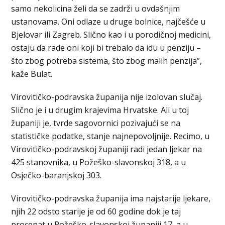
samo nekolicina želi da se zadrži u ovdašnjim
ustanovama. Oni odlaze u druge bolnice, najčešće u
Bjelovar ili Zagreb. Slično kao i u porodičnoj medicini,
ostaju da rade oni koji bi trebalo da idu u penziju –
što zbog potreba sistema, što zbog malih penzija”,
kaže Bulat.
Virovitičko-podravska županija nije izolovan slučaj.
Slično je i u drugim krajevima Hrvatske. Ali u toj
županiji je, tvrde sagovornici pozivajući se na
statističke podatke, stanje najnepovoljnije. Recimo, u
Virovitičko-podravskoj županiji radi jedan ljekar na
425 stanovnika, u Požeško-slavonskoj 318, a u
Osječko-baranjskoj 303.
Virovitičko-podravska županija ima najstarije ljekare,
njih 22 odsto starije je od 60 godine dok je taj
procenat u Požeško-slavonskoj županiji 17, a u