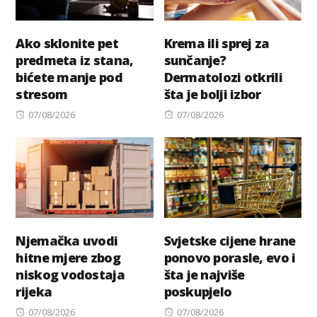
Ako sklonite pet
Krema ili sprej za
predmeta iz stana,
sunčanje?
bićete manje pod
Dermatolozi otkrili
stresom
šta je bolji izbor
Posted
Posted
07/08/2026
07/08/2026
on
on
Njemačka uvodi
Svjetske cijene hrane
hitne mjere zbog
ponovo porasle, evo i
niskog vodostaja
šta je najviše
rijeka
poskupjelo
Posted
Posted
07/08/2026
07/08/2026