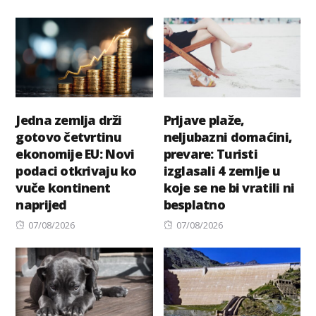
on
on
Jedna zemlja drži
Prljave plaže,
gotovo četvrtinu
neljubazni domaćini,
ekonomije EU: Novi
prevare: Turisti
podaci otkrivaju ko
izglasali 4 zemlje u
vuče kontinent
koje se ne bi vratili ni
naprijed
besplatno
Posted
Posted
07/08/2026
07/08/2026
on
on