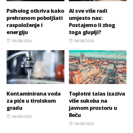
Psiholog otkriva kako
AI sve više radi
prehranom poboljšati
umjesto nas:
raspoloženje i
Postajemo li zbog
energiju
toga gluplji?
Posted
Posted
06/08/2026
06/08/2026
on
on
Kontaminirana voda
Toplotni talas izaziva
za piće u tirolskom
više sukoba na
gradu
javnom prostoru u
Beču
Posted
06/08/2026
on
Posted
06/08/2026
on