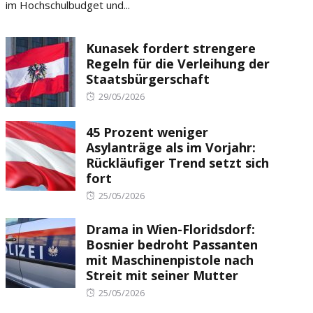
im Hochschulbudget und...
Kunasek fordert strengere
Regeln für die Verleihung der
Staatsbürgerschaft
Posted
29/05/2026
on
45 Prozent weniger
Asylanträge als im Vorjahr:
Rückläufiger Trend setzt sich
fort
Posted
25/05/2026
on
Drama in Wien-Floridsdorf:
Bosnier bedroht Passanten
mit Maschinenpistole nach
Streit mit seiner Mutter
Posted
25/05/2026
on