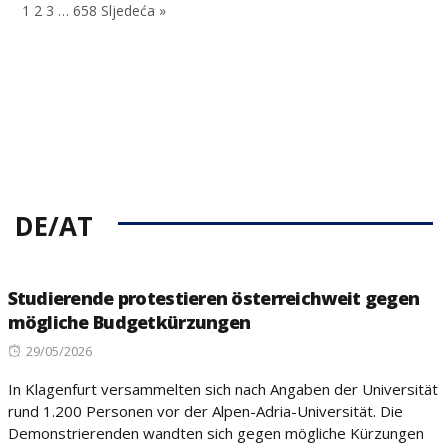
1
2
3
…
658
Sljedeća »
DE/AT
Studierende protestieren österreichweit gegen
mögliche Budgetkürzungen
Posted
29/05/2026
on
In Klagenfurt versammelten sich nach Angaben der Universität
rund 1.200 Personen vor der Alpen-Adria-Universität. Die
Demonstrierenden wandten sich gegen mögliche Kürzungen