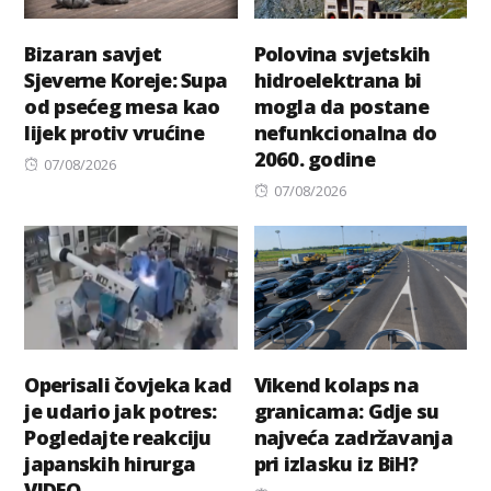
Bizaran savjet
Polovina svjetskih
Sjeverne Koreje: Supa
hidroelektrana bi
od psećeg mesa kao
mogla da postane
lijek protiv vrućine
nefunkcionalna do
2060. godine
Posted
07/08/2026
on
Posted
07/08/2026
on
Operisali čovjeka kad
Vikend kolaps na
je udario jak potres:
granicama: Gdje su
Pogledajte reakciju
najveća zadržavanja
japanskih hirurga
pri izlasku iz BiH?
VIDEO