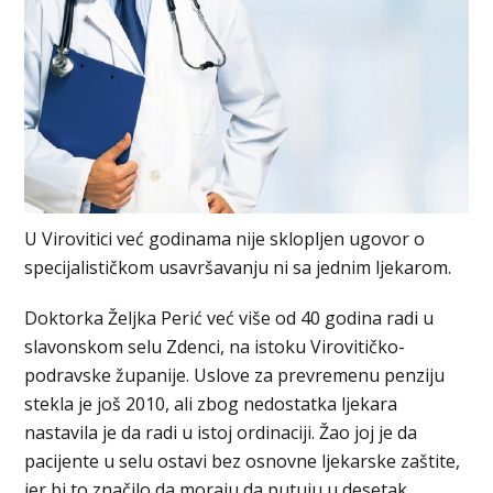
U Virovitici već godinama nije sklopljen ugovor o
specijalističkom usavršavanju ni sa jednim ljekarom.
Doktorka Željka Perić već više od 40 godina radi u
slavonskom selu Zdenci, na istoku Virovitičko-
podravske županije. Uslove za prevremenu penziju
stekla je još 2010, ali zbog nedostatka ljekara
nastavila je da radi u istoj ordinaciji. Žao joj je da
pacijente u selu ostavi bez osnovne ljekarske zaštite,
jer bi to značilo da moraju da putuju u desetak