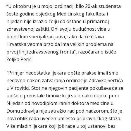
“U oktobru je u mojoj ordinaciji bilo 20-ak studenata
šeste godine osječkog Medicinskog fakulteta i
nijedan nije izrazio želju da ostane u primarnoj
zdravstvenoj zaštiti. Oni svoju budućnost vide u
bolničkim specijalizacijama, tako da će čitava
Hrvatska veoma brzo da ima velikih problema na
prvoj liniji zdravstvenog fronta”, razočarano ističe
Željka Perić.
“Primjer nedostatka ljekara opšte prakse imali smo
nedavno nakon zatvaranja ordinacije Zdravka Sertića
u Virovitici. Stotine njegovih pacijenta pokušava da se
upiše u preostale timove koji su ionako dupke puni.
Nijedan od novodiplomiranih doktora medicine u
Domu zdravlja nije zatražio rad pod nadzorom, što je
novi oblik rada uveden umjesto pripravničkog staža.
Više mladih ljekara koji još rade u toj ustanovi bez