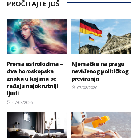
PROČITAJTE JOŠ
Prema astrolozima –
Njemačka na pragu
dva horoskopska
neviđenog političkog
znaka u kojima se
previranja
rađaju najokrutniji
Posted
07/08/2026
ljudi
on
Posted
07/08/2026
on