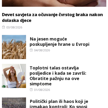
Devet savjeta za očuvanje čvrstog braka nakon
dolaska djece
Posted
03/08/2026
on
Na jesen moguće
poskupljenje hrane u Evropi
Posted
04/08/2026
on
Toplotni talas ostavlja
posljedice i kada se završi:
Obratite pažnju na ove
simptome
Posted
01/08/2026
on
Politički plan ili haos koji je
izmakao kontroli: Ko snosi