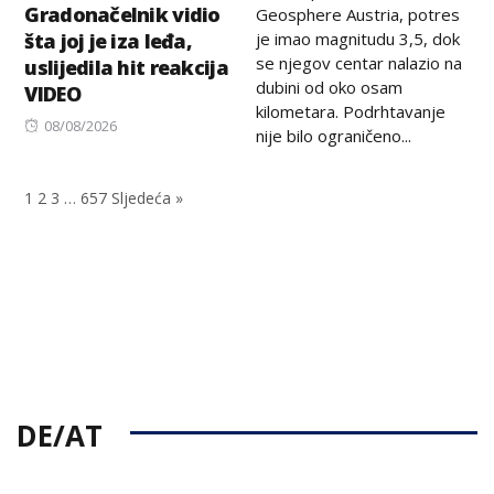
Gradonačelnik vidio
Geosphere Austria, potres
je imao magnitudu 3,5, dok
šta joj je iza leđa,
se njegov centar nalazio na
uslijedila hit reakcija
dubini od oko osam
VIDEO
kilometara. Podrhtavanje
Posted
08/08/2026
nije bilo ograničeno...
on
1
2
3
…
657
Sljedeća »
DE/AT