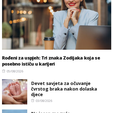
Rođeni za uspjeh: Tri znaka Zodijaka koja se
posebno ističu u karijeri
Posted
05/08/2026
on
Devet savjeta za očuvanje
čvrstog braka nakon dolaska
djece
Posted
03/08/2026
on