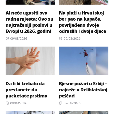
AI neće ugasiti sva
Na plaži u Hrvatskoj
radna mjesta: Ovo su
bor pao na kupače,
najtraženiji poslovi u
povrijeđeno dvoje
Evropi u 2026. godini
odraslih i dvoje djece
Posted
Posted
09/08/2026
09/08/2026
on
on
Da li bi trebalo da
Bjesne požari u Srbiji –
prestanete da
najteže u Deliblatskoj
pucketate prstima
peščari
Posted
Posted
09/08/2026
09/08/2026
on
on