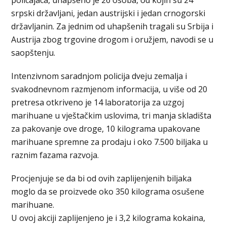
srpski državljani, jedan austrijski i jedan crnogorski
državljanin. Za jednim od uhapšenih tragali su Srbija i
Austrija zbog trgovine drogom i oružjem, navodi se u
saopštenju.
Intenzivnom saradnjom policija dveju zemalja i
svakodnevnom razmjenom informacija, u više od 20
pretresa otkriveno je 14 laboratorija za uzgoj
marihuane u vještačkim uslovima, tri manja skladišta
za pakovanje ove droge, 10 kilograma upakovane
marihuane spremne za prodaju i oko 7.500 biljaka u
raznim fazama razvoja.
Procjenjuje se da bi od ovih zaplijenjenih biljaka
moglo da se proizvede oko 350 kilograma osušene
marihuane.
U ovoj akciji zaplijenjeno je i 3,2 kilograma kokaina,