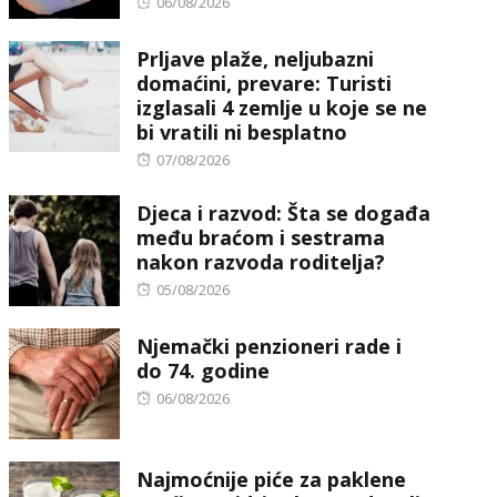
Posted
06/08/2026
on
Prljave plaže, neljubazni
domaćini, prevare: Turisti
izglasali 4 zemlje u koje se ne
bi vratili ni besplatno
Posted
07/08/2026
on
Djeca i razvod: Šta se događa
među braćom i sestrama
nakon razvoda roditelja?
Posted
05/08/2026
on
Njemački penzioneri rade i
do 74. godine
Posted
06/08/2026
on
Najmoćnije piće za paklene