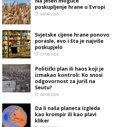
Na jesen moguće
poskupljenje hrane u Evropi
Posted
04/08/2026
on
Svjetske cijene hrane ponovo
porasle, evo i šta je najviše
poskupjelo
Posted
07/08/2026
on
Politički plan ili haos koji je
izmakao kontroli: Ko snosi
odgovornost za juriš na
Seutu?
Posted
04/08/2026
on
Da li naša planeta izgleda
kao krompir ili kao plavi
kliker