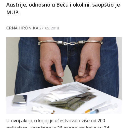
Austrije, odnosno u Beču i okolini, saopštio je
MUP.
CRNA HRONIKA
27. 05. 2018.
U ovoj akciji, u kojoj je učestvovalo više od 200
policajaca, uhapšeno je 26 osoba, od kojih su 24