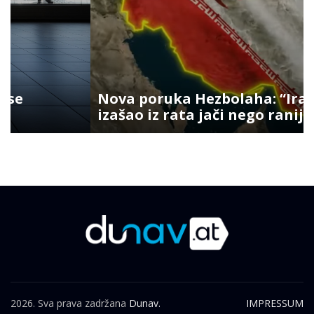
Nova poruka Hezbolaha: “Iran je
izašao iz rata jači nego ranije”
2026. Sva prava zadržana
Dunav.
IMPRESSUM