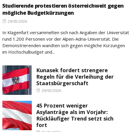
Studierende protestieren österreichweit gegen
mögliche Budgetkürzungen
Posted
29/05/2026
on
In Klagenfurt versammelten sich nach Angaben der Universität
rund 1.200 Personen vor der Alpen-Adria-Universität. Die
Demonstrierenden wandten sich gegen mögliche Kürzungen
im Hochschulbudget und...
Kunasek fordert strengere
Regeln für die Verleihung der
Staatsbürgerschaft
Posted
29/05/2026
on
45 Prozent weniger
Asylanträge als im Vorjahr:
Rückläufiger Trend setzt sich
fort
Posted