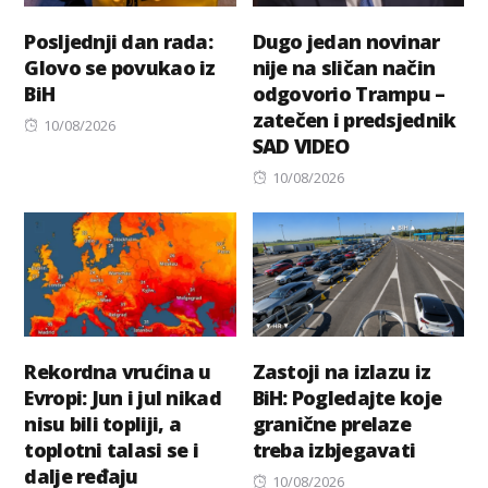
Posljednji dan rada:
Dugo jedan novinar
Glovo se povukao iz
nije na sličan način
BiH
odgovorio Trampu –
zatečen i predsjednik
Posted
10/08/2026
SAD VIDEO
on
Posted
10/08/2026
on
Rekordna vrućina u
Zastoji na izlazu iz
Evropi: Jun i jul nikad
BiH: Pogledajte koje
nisu bili topliji, a
granične prelaze
toplotni talasi se i
treba izbjegavati
dalje ređaju
Posted
10/08/2026