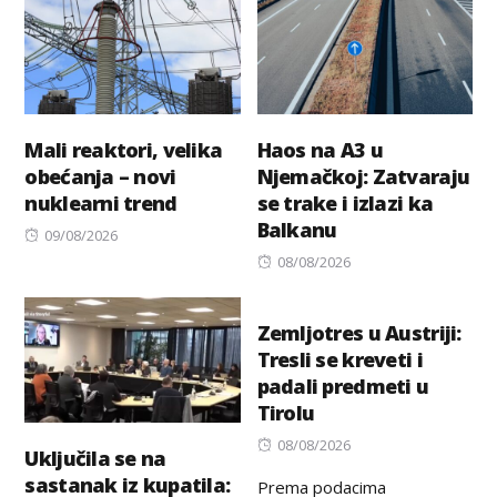
Mali reaktori, velika
Haos na A3 u
obećanja – novi
Njemačkoj: Zatvaraju
nuklearni trend
se trake i izlazi ka
Balkanu
Posted
09/08/2026
on
Posted
08/08/2026
on
Zemljotres u Austriji:
Tresli se kreveti i
padali predmeti u
Tirolu
Posted
08/08/2026
Uključila se na
on
sastanak iz kupatila:
Prema podacima