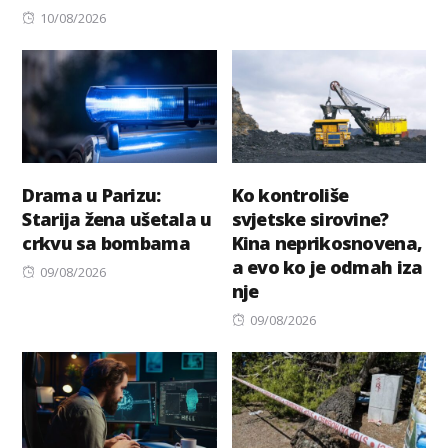
Posted
on
10/08/2026
on
Drama u Parizu:
Ko kontroliše
Starija žena ušetala u
svjetske sirovine?
crkvu sa bombama
Kina neprikosnovena,
a evo ko je odmah iza
Posted
09/08/2026
nje
on
Posted
09/08/2026
on