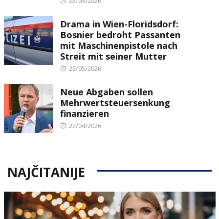
25/05/2026
on
Drama in Wien-Floridsdorf:
Bosnier bedroht Passanten
mit Maschinenpistole nach
Streit mit seiner Mutter
Posted
25/05/2026
on
Neue Abgaben sollen
Mehrwertsteuersenkung
finanzieren
Posted
22/04/2026
on
NAJČITANIJE