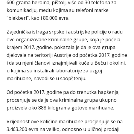
600 grama heroina, pištolj, više od 30 telefona za
komunikaciju, među kojima su telefoni marke
“blekberi”, kao i 80.000 evra.
Zajednička istraga srpske i austrijske policije o radu
ove organizovane kriminalne grupe, koja je počela
krajem 2017. godine, pokazala je da je ova grupa
djelovala na teritoriji Austrije od početka 2017. godine
i da su njeni članovi iznajmljivali kuće u Beču i okolini,
u kojima su instalirali laboratorije za uzgoj
marihuane, navodi se u saopštenju.
Od početka 2017. godine pa do trenutka hapšenja,
procenjuje se da je ova kriminalna grupa ukupno
proizvela oko 888 kilograma gotove marihuane.
Vrijednost ove količine marihuane procjenjuje se na
3.463.200 evra na veliko, odnosno u uličnoj prodaji