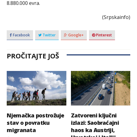
8.880.000 evra.
(Srpskainfo)
Facebook
Twitter
Google+
Pinterest
PROČITAJTE JOŠ
Njemačka postrožuje
Zatvoreni ključni
stav o povratku
izlazi: Saobraćajni
migranata
haos ka Austriji,