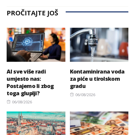
PROČITAJTE JOŠ
AI sve više radi
Kontaminirana voda
umjesto nas:
za piće u tirolskom
Postajemo li zbog
gradu
toga gluplji?
Posted
06/08/2026
Posted
on
06/08/2026
on