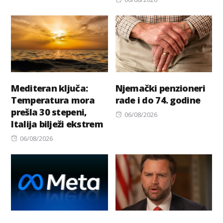
on
Mediteran ključa:
Njemački penzioneri
Temperatura mora
rade i do 74. godine
prešla 30 stepeni,
Posted
06/08/2026
Italija bilježi ekstrem
on
Posted
06/08/2026
on