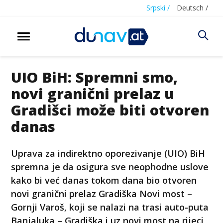
Srpski /
Deutsch /
UIO BiH: Spremni smo,
novi granični prelaz u
Gradišci može biti otvoren
danas
Uprava za indirektno oporezivanje (UIO) BiH
spremna je da osigura sve neophodne uslove
kako bi već danas tokom dana bio otvoren
novi granični prelaz Gradiška Novi most –
Gornji Varoš, koji se nalazi na trasi auto-puta
Banjaluka – Gradiška i uz novi most na rijeci