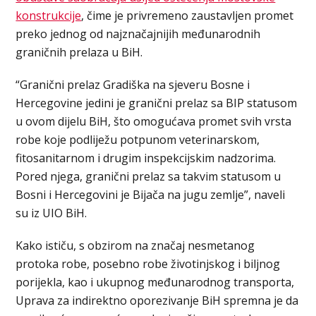
konstrukcije
, čime je privremeno zaustavljen promet
preko jednog od najznačajnijih međunarodnih
graničnih prelaza u BiH.
“Granični prelaz Gradiška na sjeveru Bosne i
Hercegovine jedini je granični prelaz sa BIP statusom
u ovom dijelu BiH, što omogućava promet svih vrsta
robe koje podliježu potpunom veterinarskom,
fitosanitarnom i drugim inspekcijskim nadzorima.
Pored njega, granični prelaz sa takvim statusom u
Bosni i Hercegovini je Bijača na jugu zemlje”, naveli
su iz UIO BiH.
Kako ističu, s obzirom na značaj nesmetanog
protoka robe, posebno robe životinjskog i biljnog
porijekla, kao i ukupnog međunarodnog transporta,
Uprava za indirektno oporezivanje BiH spremna je da