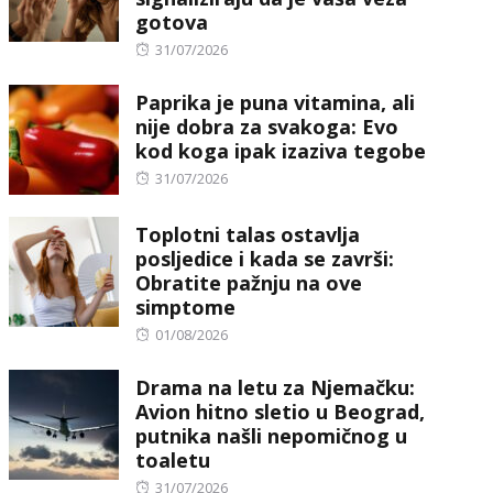
gotova
Posted
31/07/2026
on
Paprika je puna vitamina, ali
nije dobra za svakoga: Evo
kod koga ipak izaziva tegobe
Posted
31/07/2026
on
Toplotni talas ostavlja
posljedice i kada se završi:
Obratite pažnju na ove
simptome
Posted
01/08/2026
on
Drama na letu za Njemačku:
Avion hitno sletio u Beograd,
putnika našli nepomičnog u
toaletu
Posted
31/07/2026