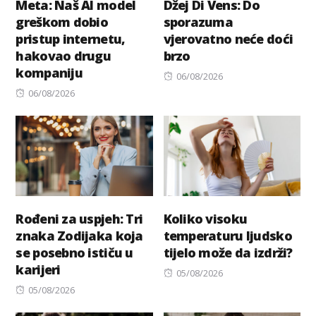
Meta: Naš AI model
Džej Di Vens: Do
greškom dobio
sporazuma
pristup internetu,
vjerovatno neće doći
hakovao drugu
brzo
kompaniju
Posted
06/08/2026
Posted
on
06/08/2026
on
Rođeni za uspjeh: Tri
Koliko visoku
znaka Zodijaka koja
temperaturu ljudsko
se posebno ističu u
tijelo može da izdrži?
karijeri
Posted
05/08/2026
Posted
on
05/08/2026
on