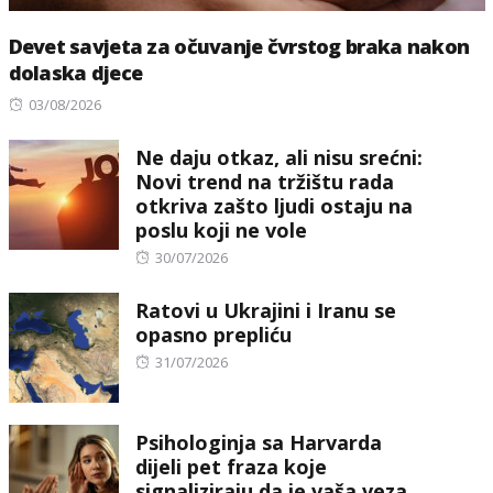
Devet savjeta za očuvanje čvrstog braka nakon
dolaska djece
Posted
03/08/2026
on
Ne daju otkaz, ali nisu srećni:
Novi trend na tržištu rada
otkriva zašto ljudi ostaju na
poslu koji ne vole
Posted
30/07/2026
on
Ratovi u Ukrajini i Iranu se
opasno prepliću
Posted
31/07/2026
on
Psihologinja sa Harvarda
dijeli pet fraza koje
signaliziraju da je vaša veza