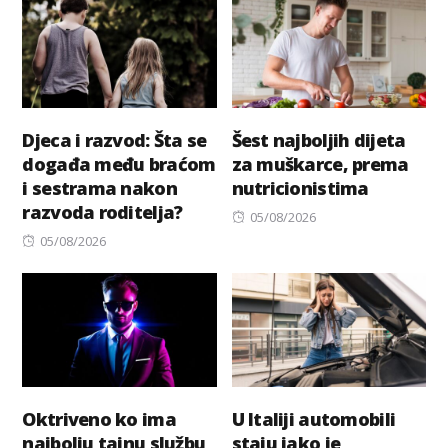
Djeca i razvod: Šta se
Šest najboljih dijeta
događa među braćom
za muškarce, prema
i sestrama nakon
nutricionistima
razvoda roditelja?
Posted
05/08/2026
Posted
on
05/08/2026
on
Oktriveno ko ima
U Italiji automobili
najbolju tajnu službu
staju iako je