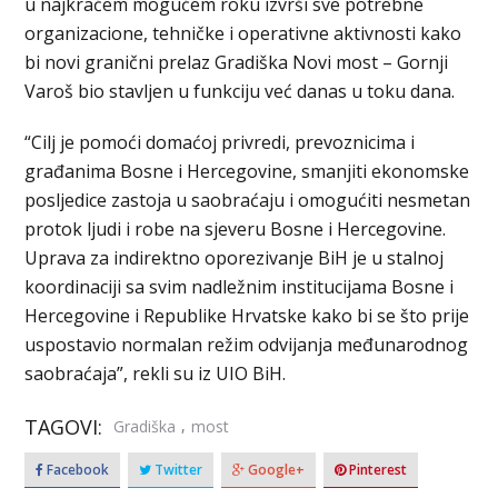
u najkraćem mogućem roku izvrši sve potrebne
organizacione, tehničke i operativne aktivnosti kako
bi novi granični prelaz Gradiška Novi most – Gornji
Varoš bio stavljen u funkciju već danas u toku dana.
“Cilj je pomoći domaćoj privredi, prevoznicima i
građanima Bosne i Hercegovine, smanjiti ekonomske
posljedice zastoja u saobraćaju i omogućiti nesmetan
protok ljudi i robe na sjeveru Bosne i Hercegovine.
Uprava za indirektno oporezivanje BiH je u stalnoj
koordinaciji sa svim nadležnim institucijama Bosne i
Hercegovine i Republike Hrvatske kako bi se što prije
uspostavio normalan režim odvijanja međunarodnog
saobraćaja”, rekli su iz UIO BiH.
TAGOVI:
,
Gradiška
most
Facebook
Twitter
Google+
Pinterest