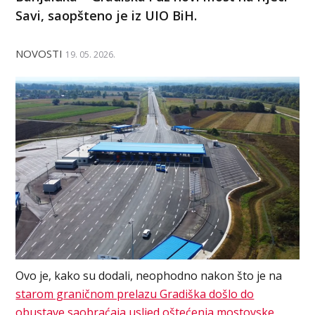
Savi, saopšteno je iz UIO BiH.
NOVOSTI
19. 05. 2026.
Ovo je, kako su dodali, neophodno nakon što je na
starom graničnom prelazu Gradiška došlo do
obustave saobraćaja usljed oštećenja mostovske