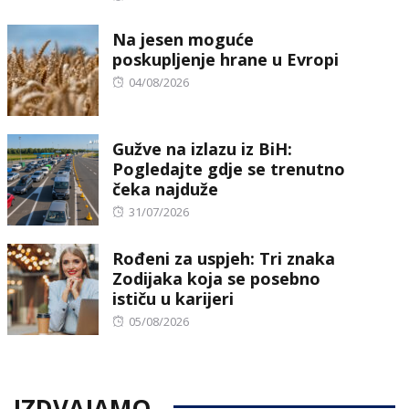
on
Na jesen moguće
poskupljenje hrane u Evropi
Posted
04/08/2026
on
Gužve na izlazu iz BiH:
Pogledajte gdje se trenutno
čeka najduže
Posted
31/07/2026
on
Rođeni za uspjeh: Tri znaka
Zodijaka koja se posebno
ističu u karijeri
Posted
05/08/2026
on
IZDVAJAMO