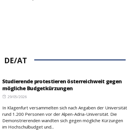
DE/AT
Studierende protestieren österreichweit gegen
mögliche Budgetkürzungen
Posted
29/05/2026
on
In Klagenfurt versammelten sich nach Angaben der Universität
rund 1.200 Personen vor der Alpen-Adria-Universität. Die
Demonstrierenden wandten sich gegen mögliche Kürzungen
im Hochschulbudget und...