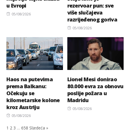
u Evropi
rezervoar pun: sve
više slučajeva
Posted
05/08/2026
razrijeđenog goriva
on
Posted
05/08/2026
on
Haos na putevima
Lionel Mesi donirao
prema Balkanu:
80.000 evra za obnovu
Očekuju se
poslije požara u
kilometarske kolone
Madridu
kroz Austriju
Posted
05/08/2026
Posted
on
05/08/2026
on
1
2
3
…
658
Sljedeća »