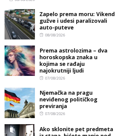
on
Zapelo prema moru: Vikend
gužve i udesi paralizovali
auto-puteve
Posted
08/08/2026
on
Prema astrolozima – dva
horoskopska znaka u
kojima se rađaju
najokrutniji ljudi
Posted
07/08/2026
on
Njemačka na pragu
neviđenog političkog
previranja
Posted
07/08/2026
on
Ako sklonite pet predmeta
iz stana, bićete manje pod