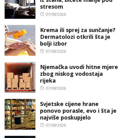
stresom
Posted
07/08/2026
on
Krema ili sprej za sunčanje?
Dermatolozi otkrili šta je
bolji izbor
Posted
07/08/2026
on
Njemačka uvodi hitne mjere
zbog niskog vodostaja
rijeka
Posted
07/08/2026
on
Svjetske cijene hrane
ponovo porasle, evo i šta je
najviše poskupjelo
Posted
07/08/2026
on