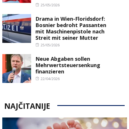
Posted
25/05/2026
on
Drama in Wien-Floridsdorf:
Bosnier bedroht Passanten
mit Maschinenpistole nach
Streit mit seiner Mutter
Posted
25/05/2026
on
Neue Abgaben sollen
Mehrwertsteuersenkung
finanzieren
Posted
22/04/2026
on
NAJČITANIJE