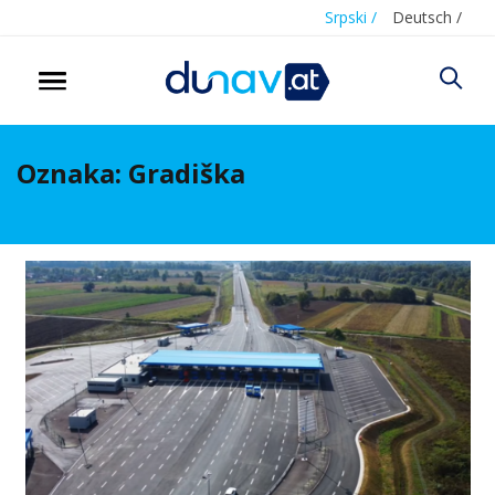
Srpski /
Deutsch /
Oznaka:
Gradiška