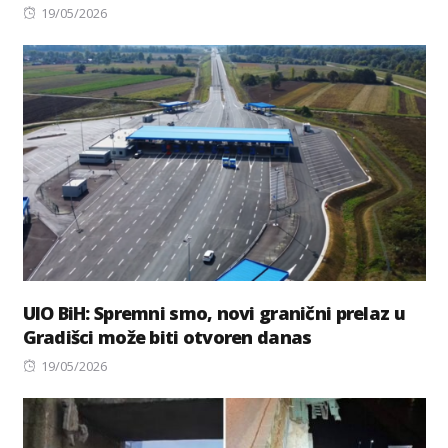
Posted
19/05/2026
on
UIO BiH: Spremni smo, novi granični prelaz u
Gradišci može biti otvoren danas
Posted
19/05/2026
on