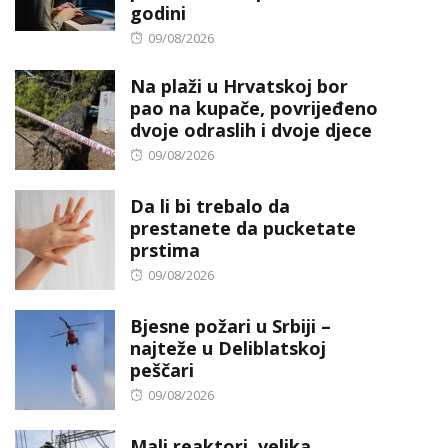
godini
Posted
09/08/2026
on
Na plaži u Hrvatskoj bor
pao na kupače, povrijeđeno
dvoje odraslih i dvoje djece
Posted
09/08/2026
on
Da li bi trebalo da
prestanete da pucketate
prstima
Posted
09/08/2026
on
Bjesne požari u Srbiji –
najteže u Deliblatskoj
peščari
Posted
09/08/2026
on
Mali reaktori, velika