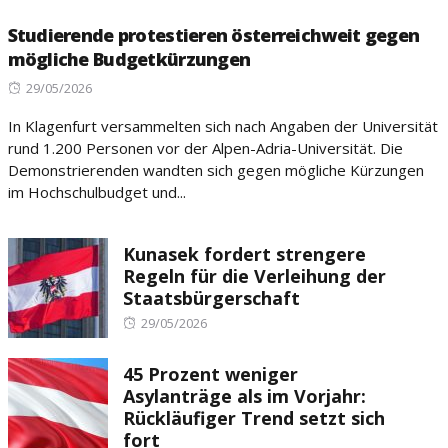
Studierende protestieren österreichweit gegen
mögliche Budgetkürzungen
Posted
29/05/2026
on
In Klagenfurt versammelten sich nach Angaben der Universität
rund 1.200 Personen vor der Alpen-Adria-Universität. Die
Demonstrierenden wandten sich gegen mögliche Kürzungen
im Hochschulbudget und...
Kunasek fordert strengere
Regeln für die Verleihung der
Staatsbürgerschaft
Posted
29/05/2026
on
45 Prozent weniger
Asylanträge als im Vorjahr:
Rückläufiger Trend setzt sich
fort