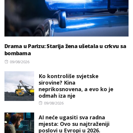
Drama u Parizu: Starija žena ušetala u crkvu sa
bombama
Posted
09/08/2026
on
Ko kontroliše svjetske
sirovine? Kina
neprikosnovena, a evo ko je
odmah iza nje
Posted
09/08/2026
on
AI neće ugasiti sva radna
mjesta: Ovo su najtraženiji
poslovi u Evropi u 2026.