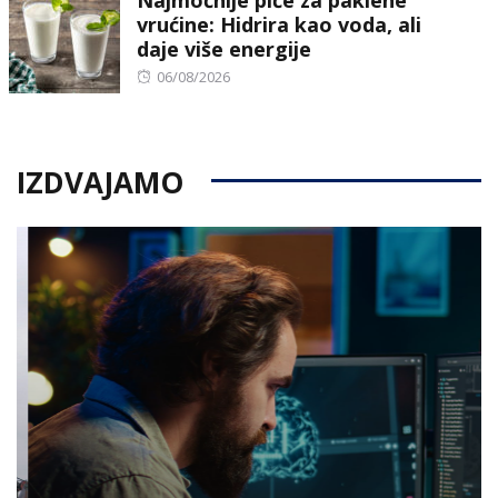
Najmoćnije piće za paklene
vrućine: Hidrira kao voda, ali
daje više energije
Posted
06/08/2026
on
IZDVAJAMO