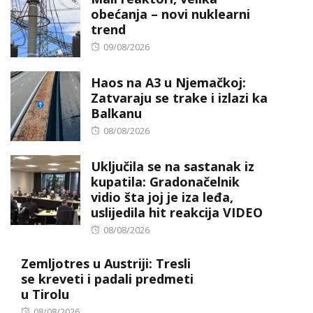
obećanja – novi nuklearni
trend
Posted
09/08/2026
on
Haos na A3 u Njemačkoj:
Zatvaraju se trake i izlazi ka
Balkanu
Posted
08/08/2026
on
Uključila se na sastanak iz
kupatila: Gradonačelnik
vidio šta joj je iza leđa,
uslijedila hit reakcija VIDEO
Posted
08/08/2026
on
Zemljotres u Austriji: Tresli
se kreveti i padali predmeti
u Tirolu
Posted
08/08/2026