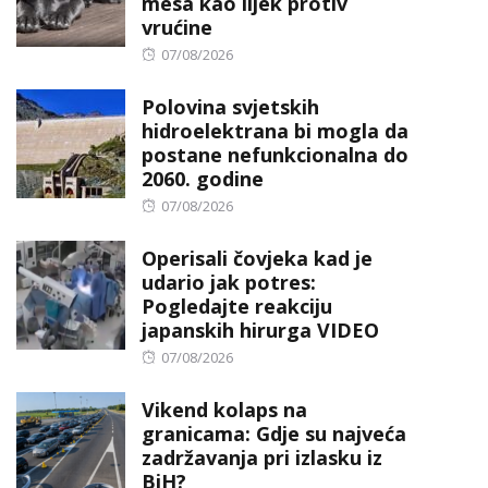
mesa kao lijek protiv
vrućine
Posted
07/08/2026
on
Polovina svjetskih
hidroelektrana bi mogla da
postane nefunkcionalna do
2060. godine
Posted
07/08/2026
on
Operisali čovjeka kad je
udario jak potres:
Pogledajte reakciju
japanskih hirurga VIDEO
Posted
07/08/2026
on
Vikend kolaps na
granicama: Gdje su najveća
zadržavanja pri izlasku iz
BiH?