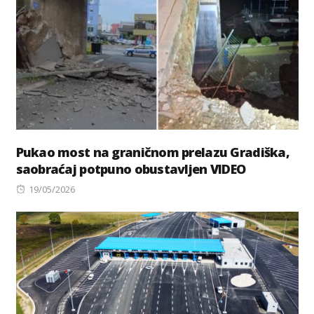
Pukao most na graničnom prelazu Gradiška,
saobraćaj potpuno obustavljen VIDEO
Posted
19/05/2026
on