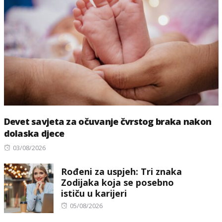
Devet savjeta za očuvanje čvrstog braka nakon
dolaska djece
Posted
03/08/2026
on
Rođeni za uspjeh: Tri znaka
Zodijaka koja se posebno
ističu u karijeri
Posted
05/08/2026
on