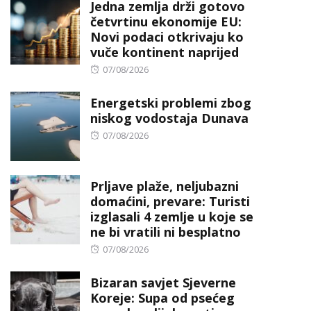
Jedna zemlja drži gotovo
četvrtinu ekonomije EU:
Novi podaci otkrivaju ko
vuče kontinent naprijed
Posted
07/08/2026
on
Energetski problemi zbog
niskog vodostaja Dunava
Posted
07/08/2026
on
Prljave plaže, neljubazni
domaćini, prevare: Turisti
izglasali 4 zemlje u koje se
ne bi vratili ni besplatno
Posted
07/08/2026
on
Bizaran savjet Sjeverne
Koreje: Supa od psećeg