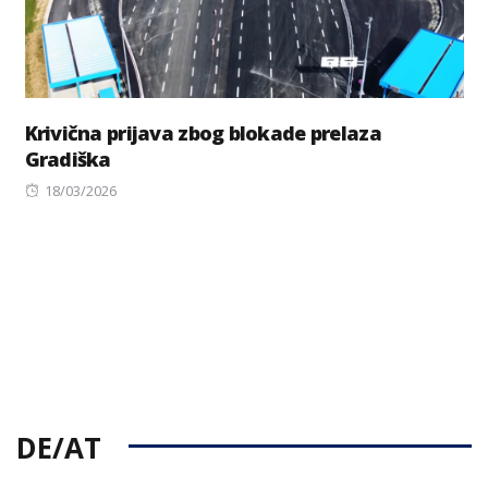
Krivična prijava zbog blokade prelaza
Gradiška
Posted
18/03/2026
on
DE/AT