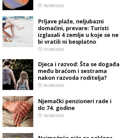
Posted
06/08/2026
on
Prljave plaže, neljubazni
domaćini, prevare: Turisti
izglasali 4 zemlje u koje se ne
bi vratili ni besplatno
Posted
07/08/2026
on
Djeca i razvod: Šta se događa
među braćom i sestrama
nakon razvoda roditelja?
Posted
05/08/2026
on
Njemački penzioneri rade i
do 74. godine
Posted
06/08/2026
on