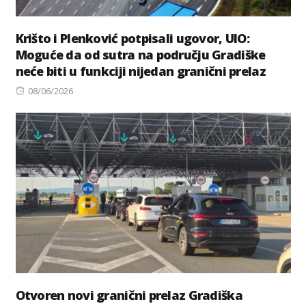
Krišto i Plenković potpisali ugovor, UIO:
Moguće da od sutra na području Gradiške
neće biti u funkciji nijedan granični prelaz
Posted
08/06/2026
on
Otvoren novi granični prelaz Gradiška