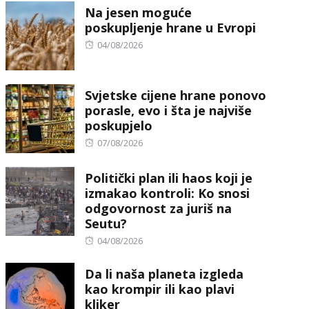
Na jesen moguće
poskupljenje hrane u Evropi
Posted
04/08/2026
on
Svjetske cijene hrane ponovo
porasle, evo i šta je najviše
poskupjelo
Posted
07/08/2026
on
Politički plan ili haos koji je
izmakao kontroli: Ko snosi
odgovornost za juriš na
Seutu?
Posted
04/08/2026
on
Da li naša planeta izgleda
kao krompir ili kao plavi
kliker