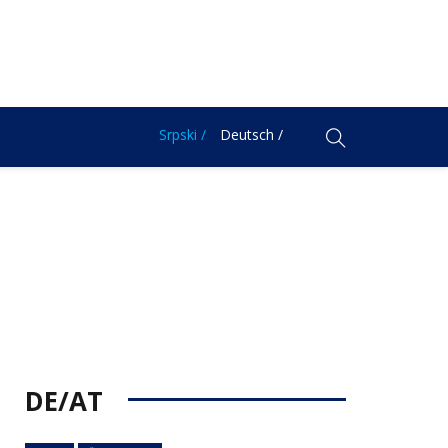
Srpski /
Deutsch /
DE/AT