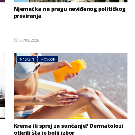
Njemačka na pragu neviđenog političkog
previranja
Posted
07/08/2026
on
MAGAZIN
NOVOSTI
Krema ili sprej za sunčanje? Dermatolozi
otkrili šta je bolji izbor