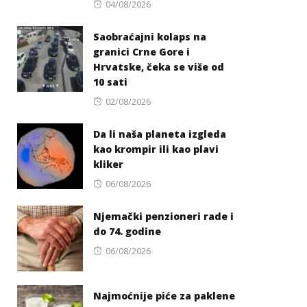
Posted
04/08/2026
on
Saobraćajni kolaps na
granici Crne Gore i
Hrvatske, čeka se više od
10 sati
Posted
02/08/2026
on
Da li naša planeta izgleda
kao krompir ili kao plavi
kliker
Posted
06/08/2026
on
Njemački penzioneri rade i
do 74. godine
Posted
06/08/2026
on
Najmoćnije piće za paklene