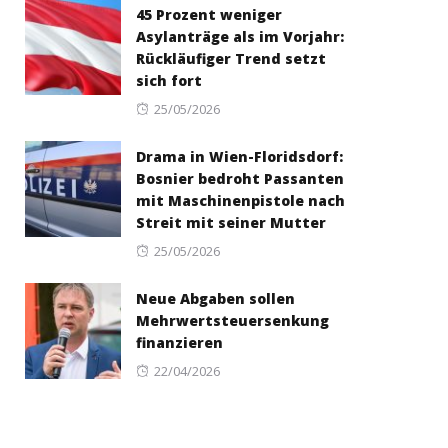
45 Prozent weniger
Asylanträge als im Vorjahr:
Rückläufiger Trend setzt
sich fort
Posted
25/05/2026
on
Drama in Wien-Floridsdorf:
Bosnier bedroht Passanten
mit Maschinenpistole nach
Streit mit seiner Mutter
Posted
25/05/2026
on
Neue Abgaben sollen
Mehrwertsteuersenkung
finanzieren
Posted
22/04/2026
on