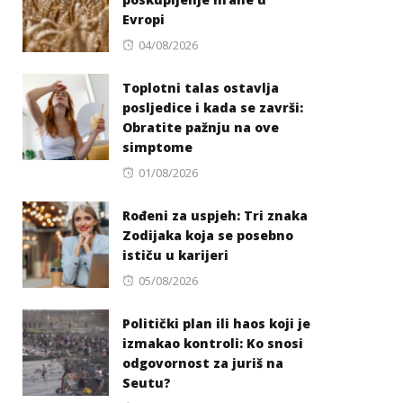
Evropi
Posted
04/08/2026
on
Toplotni talas ostavlja
posljedice i kada se završi:
Obratite pažnju na ove
simptome
Posted
01/08/2026
on
Rođeni za uspjeh: Tri znaka
Zodijaka koja se posebno
ističu u karijeri
Posted
05/08/2026
on
Politički plan ili haos koji je
izmakao kontroli: Ko snosi
odgovornost za juriš na
Seutu?