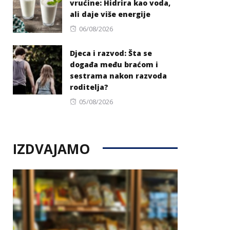
vrućine: Hidrira kao voda,
ali daje više energije
Posted
06/08/2026
on
Djeca i razvod: Šta se
događa među braćom i
sestrama nakon razvoda
roditelja?
Posted
05/08/2026
on
IZDVAJAMO