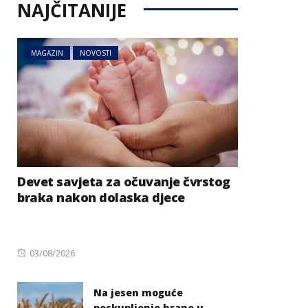
NAJČITANIJE
MAGAZIN
NOVOSTI
Devet savjeta za očuvanje čvrstog
braka nakon dolaska djece
Posted
03/08/2026
on
Na jesen moguće
poskupljenje hrane u