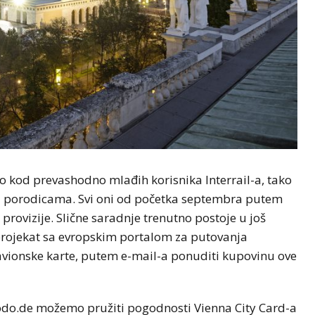
o kod prevashodno mlađih korisnika Interrail-a, tako
u sa porodicama. Svi oni od početka septembra putem
provizije. Slične saradnje trenutno postoje u još
projekat sa evropskim portalom za putovanja
avionske karte, putem e-mail-a ponuditi kupovinu ove
do.de možemo pružiti pogodnosti Vienna City Card-a