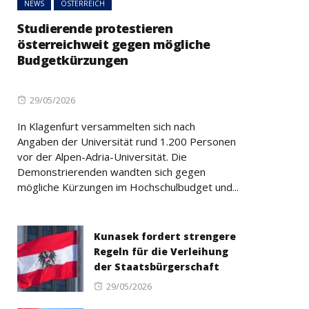
NEWS
ÖSTERREICH
Studierende protestieren
österreichweit gegen mögliche
Budgetkürzungen
Posted
29/05/2026
on
In Klagenfurt versammelten sich nach
Angaben der Universität rund 1.200 Personen
vor der Alpen-Adria-Universität. Die
Demonstrierenden wandten sich gegen
mögliche Kürzungen im Hochschulbudget und...
Kunasek fordert strengere
Regeln für die Verleihung
der Staatsbürgerschaft
Posted
29/05/2026
on