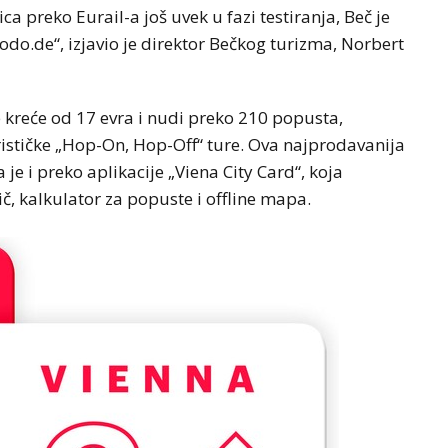
ca preko Eurail-a još uvek u fazi testiranja, Beč je
odo.de“, izjavio je direktor Bečkog turizma, Norbert
e kreće od 17 evra i nudi preko 210 popusta,
turističke „Hop-On, Hop-Off“ ture. Ova najprodavanija
je i preko aplikacije „Viena City Card“, koja
dič, kalkulator za popuste i offline mapa.