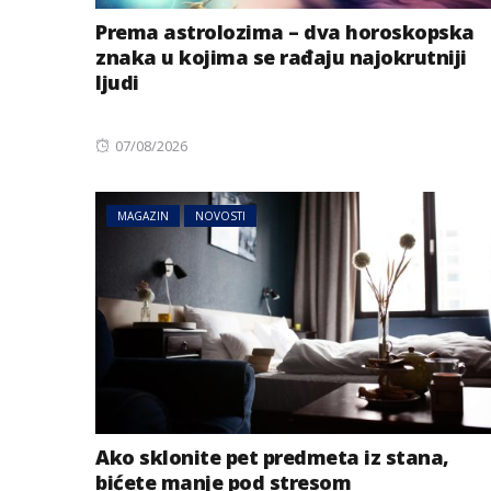
Prema astrolozima – dva horoskopska
znaka u kojima se rađaju najokrutniji
ljudi
Posted
07/08/2026
on
MAGAZIN
NOVOSTI
Ako sklonite pet predmeta iz stana,
bićete manje pod stresom