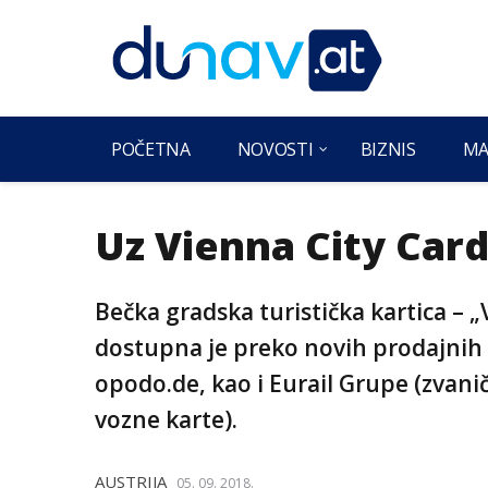
POČETNA
NOVOSTI
BIZNIS
MA
Uz Vienna City Car
Bečka gradska turistička kartica – 
dostupna je preko novih prodajnih 
opodo.de, kao i Eurail Grupe (zvanič
vozne karte).
AUSTRIJA
05. 09. 2018.