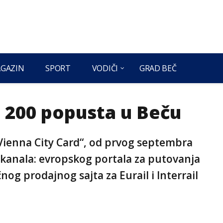
GAZIN
SPORT
VODIČI
GRAD BEČ
d 200 popusta u Beču
„Vienna City Card“, od prvog septembra
kanala: evropskog portala za putovanja
nog prodajnog sajta za Eurail i Interrail