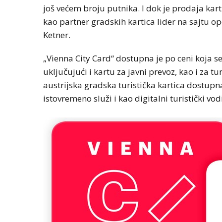
još većem broju putnika. I dok je prodaja karti
kao partner gradskih kartica lider na sajtu op
Ketner.
„Vienna City Card“ dostupna je po ceni koja s
uključujući i kartu za javni prevoz, kao i za 
austrijska gradska turistička kartica dostupna 
istovremeno služi i kao digitalni turistički vo