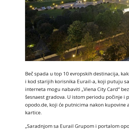
Beč spada u top 10 evropskih destinacija, kak
i kod starijih korisnika Eurail-a, koji putuj
interneta mogu nabaviti „Viena City Card“ bez 
šesnaest gradova. U istom periodu počinje i 
opodo.de, koji će putnicima nakon kupovine 
kartice.
„Saradnjom sa Eurail Grupom i portalom opo