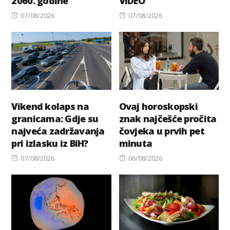
2060. godine
VIDEO
Posted
Posted
07/08/2026
07/08/2026
on
on
Vikend kolaps na
Ovaj horoskopski
granicama: Gdje su
znak najčešće pročita
najveća zadržavanja
čovjeka u prvih pet
pri izlasku iz BiH?
minuta
Posted
Posted
07/08/2026
06/08/2026
on
on