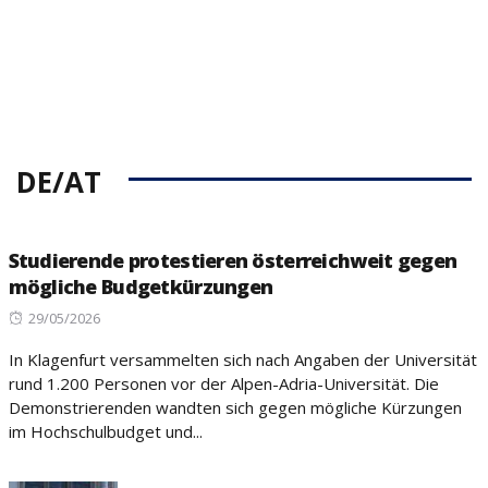
DE/AT
Studierende protestieren österreichweit gegen
mögliche Budgetkürzungen
Posted
29/05/2026
on
In Klagenfurt versammelten sich nach Angaben der Universität
rund 1.200 Personen vor der Alpen-Adria-Universität. Die
Demonstrierenden wandten sich gegen mögliche Kürzungen
im Hochschulbudget und...