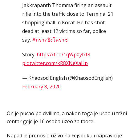
Jakkrapanth Thomma firing an assault
rifle into the traffic close to Terminal 21
shopping mall in Korat. He has shot
dead at least 12 victims so far, police
say.
#กราดยิงโคราช
Story:
https://t.co/1qWp0ylxf8
pic.twitter.com/kR8XNeXaHp
— Khaosod English (@KhaosodEnglish)
February 8, 2020
On je pucao po civilima, a nakon toga je ušao u tržni
centar gdje je 16 osoba uzeo za taoce.
Napad je prenosio uživo na Fejsbuku i napravio je