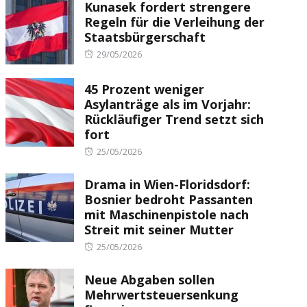
Kunasek fordert strengere
Regeln für die Verleihung der
Staatsbürgerschaft
Posted
29/05/2026
on
45 Prozent weniger
Asylanträge als im Vorjahr:
Rückläufiger Trend setzt sich
fort
Posted
25/05/2026
on
Drama in Wien-Floridsdorf:
Bosnier bedroht Passanten
mit Maschinenpistole nach
Streit mit seiner Mutter
Posted
25/05/2026
on
Neue Abgaben sollen
Mehrwertsteuersenkung