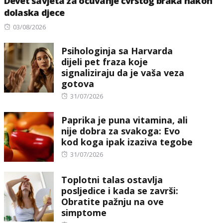
Devet savjeta za očuvanje čvrstog braka nakon
dolaska djece
Posted
03/08/2026
on
Psihologinja sa Harvarda
dijeli pet fraza koje
signaliziraju da je vaša veza
gotova
Posted
31/07/2026
on
Paprika je puna vitamina, ali
nije dobra za svakoga: Evo
kod koga ipak izaziva tegobe
Posted
31/07/2026
on
Toplotni talas ostavlja
posljedice i kada se završi:
Obratite pažnju na ove
simptome