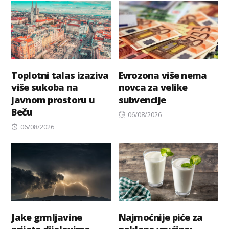
Toplotni talas izaziva
Evrozona više nema
više sukoba na
novca za velike
javnom prostoru u
subvencije
Beču
Posted
06/08/2026
Posted
on
06/08/2026
on
Jake grmljavine
Najmoćnije piće za