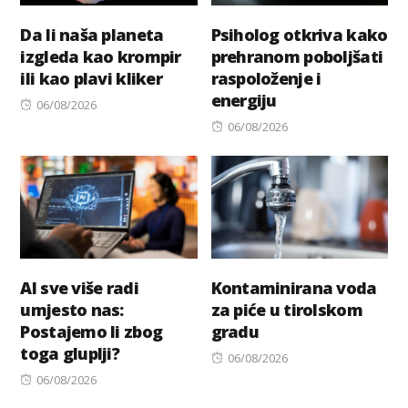
Da li naša planeta
Psiholog otkriva kako
izgleda kao krompir
prehranom poboljšati
ili kao plavi kliker
raspoloženje i
energiju
Posted
06/08/2026
on
Posted
06/08/2026
on
AI sve više radi
Kontaminirana voda
umjesto nas:
za piće u tirolskom
Postajemo li zbog
gradu
toga gluplji?
Posted
06/08/2026
Posted
on
06/08/2026
on