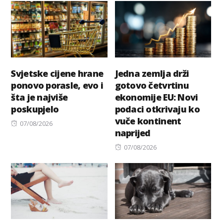
Svjetske cijene hrane
Jedna zemlja drži
ponovo porasle, evo i
gotovo četvrtinu
šta je najviše
ekonomije EU: Novi
poskupjelo
podaci otkrivaju ko
vuče kontinent
Posted
07/08/2026
naprijed
on
Posted
07/08/2026
on