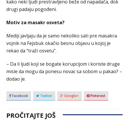
kako neki ljudi prestravljeno beže od napadača, dok
drugi padaju pogođeni.
Motiv za masakr osveta?
Mediji javljaju da je samo nekoliko sati pre masakra
vojnik na Fejsbuk okačio besnu objavu u kojoj je
rekao da “traži osvetu”.
– Da li ljudi koji se bogate korupcijom i koriste druge
misle da mogu da ponesu novac sa sobom u pakao? –
dodao je.
Facebook
Twitter
Google+
Pinterest
PROČITAJTE JOŠ