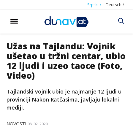
Srpski /
Deutsch /
Užas na Tajlandu: Vojnik
ušetao u tržni centar, ubio
12 ljudi i uzeo taoce (Foto,
Video)
Tajlandski vojnik ubio je najmanje 12 ljudi u
provinciji Nakon Ratčasima, javljaju lokalni
mediji.
NOVOSTI
08. 02. 2020.