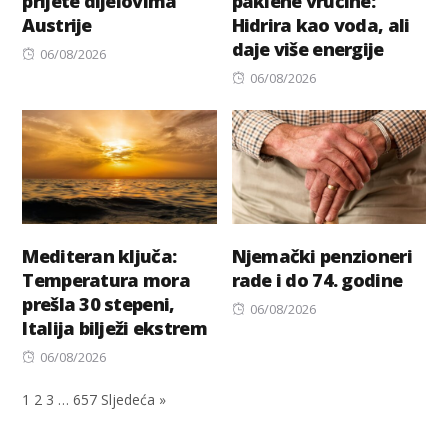
prijete dijelovima
paklene vrućine:
Austrije
Hidrira kao voda, ali
daje više energije
Posted
06/08/2026
on
Posted
06/08/2026
on
Mediteran ključa:
Njemački penzioneri
Temperatura mora
rade i do 74. godine
prešla 30 stepeni,
Posted
06/08/2026
Italija bilježi ekstrem
on
Posted
06/08/2026
on
1
2
3
…
657
Sljedeća »