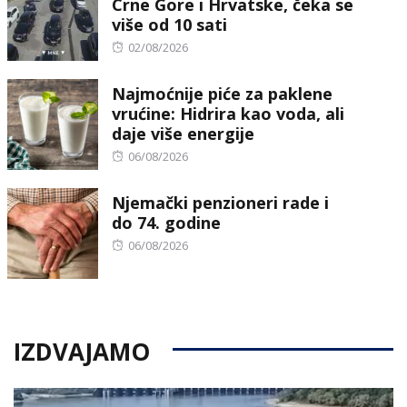
Crne Gore i Hrvatske, čeka se
više od 10 sati
Posted
02/08/2026
on
Najmoćnije piće za paklene
vrućine: Hidrira kao voda, ali
daje više energije
Posted
06/08/2026
on
Njemački penzioneri rade i
do 74. godine
Posted
06/08/2026
on
IZDVAJAMO