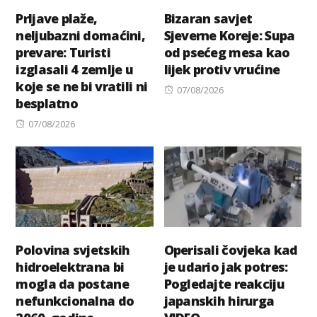
Prljave plaže,
Bizaran savjet
neljubazni domaćini,
Sjeverne Koreje: Supa
prevare: Turisti
od psećeg mesa kao
izglasali 4 zemlje u
lijek protiv vrućine
koje se ne bi vratili ni
Posted
07/08/2026
besplatno
on
Posted
07/08/2026
on
Polovina svjetskih
Operisali čovjeka kad
hidroelektrana bi
je udario jak potres:
mogla da postane
Pogledajte reakciju
nefunkcionalna do
japanskih hirurga