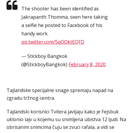
The shooter has been identified as
Jakrapanth Thomma, seen here taking
a selfie he posted to Facebook of his
handy work.
pic.twitter.com/5qOOktEQFD
— Stickboy Bangkok
(@StickboyBangkok)
February 8, 2020
Tajlandske specijalne snage spremaju napad na
zgradu tržnog centra.
Tajlandski korisnici Tvitera javljaju kako je Fejsbuk
uklonio lajv u kojemu su snimljena ubistva 12 ljudi. Na
obrisanim snimcima čuju se zvuci rafala, a vidi se