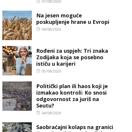
Posted
01/08/2026
on
Na jesen moguće
poskupljenje hrane u Evropi
Posted
04/08/2026
on
Rođeni za uspjeh: Tri znaka
Zodijaka koja se posebno
ističu u karijeri
Posted
05/08/2026
on
Politički plan ili haos koji je
izmakao kontroli: Ko snosi
odgovornost za juriš na
Seutu?
Posted
04/08/2026
on
Saobraćajni kolaps na granici