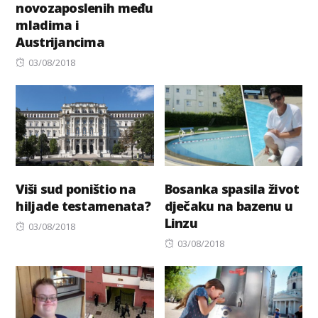
novozaposlenih među
on
mladima i
Austrijancima
Posted
03/08/2018
on
Viši sud poništio na
Bosanka spasila život
hiljade testamenata?
dječaku na bazenu u
Linzu
Posted
03/08/2018
on
Posted
03/08/2018
on