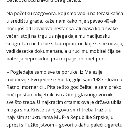
Na početku razgovora, koji smo vodili na terasi kafića
u središtu grada, kaže nam kako nije spavao 40-ak
noći, još od Davidova nestanka, ali masa koja svake
večeri stoji na trgu uz njega daje mu nadljudsku
snagu. Iz crne torbe s laptopom, od koje se ne odvaja,
vadi desetke dokumenata, a u ruci mu mobitel čija se
baterija neprekidno prazni pa je on opet puni.
– Pogledajte samo sve te poruke, iz Malezije,
Indonezije. Evo jedne iz Splita, gdje sam 1987. služio u
Ratnoj mornarici… Pitajte što god želite: ja sam preko
noći postao odvjetnik, istražitelj, glasnogovornik….
sve što treba. U najkraćim crtama: ova je država ubila
moga sina. Krivce za njegovu smrt treba tražiti u
najvišim strukturama MUP-a Republike Srpske, u
sprezi s Tužiteljstvom – govori u dahu paleći cigaretu