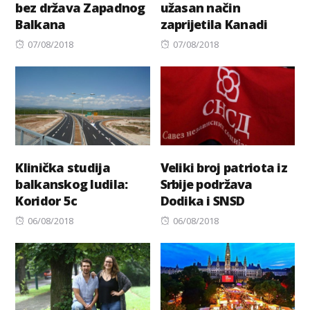
bez država Zapadnog
užasan način
Balkana
zaprijetila Kanadi
Posted
Posted
07/08/2018
07/08/2018
on
on
Klinička studija
Veliki broj patriota iz
balkanskog ludila:
Srbije podržava
Koridor 5c
Dodika i SNSD
Posted
Posted
06/08/2018
06/08/2018
on
on