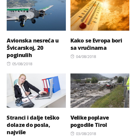
Avionska nesreća u
Kako se Evropa bori
Švicarskoj, 20
sa vrućinama
poginulih
Posted
04/08/2018
Posted
on
05/08/2018
on
Stranci i dalje teško
Velike poplave
dolaze do posla,
pogodile Tirol
najviše
Posted
03/08/2018