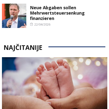
on
Neue Abgaben sollen
Mehrwertsteuersenkung
finanzieren
Posted
22/04/2026
on
NAJČITANIJE