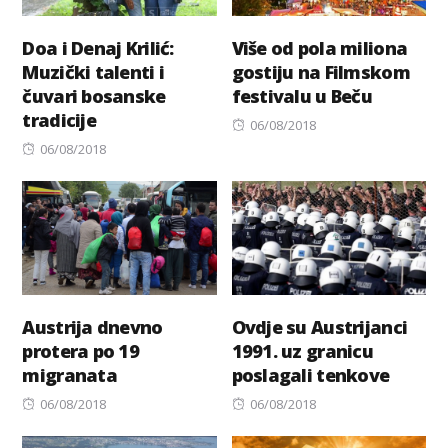
Doa i Denaj Krilić:
Više od pola miliona
Muzički talenti i
gostiju na Filmskom
čuvari bosanske
festivalu u Beču
tradicije
Posted
06/08/2018
Posted
on
06/08/2018
on
Austrija dnevno
Ovdje su Austrijanci
protera po 19
1991. uz granicu
migranata
poslagali tenkove
Posted
Posted
06/08/2018
06/08/2018
on
on