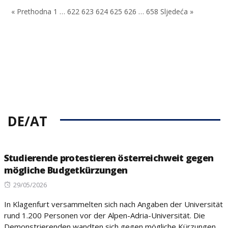
on
on
« Prethodna
1
…
622
623
624
625
626
…
658
Sljedeća »
DE/AT
Studierende protestieren österreichweit gegen
mögliche Budgetkürzungen
Posted
29/05/2026
on
In Klagenfurt versammelten sich nach Angaben der Universität
rund 1.200 Personen vor der Alpen-Adria-Universität. Die
Demonstrierenden wandten sich gegen mögliche Kürzungen