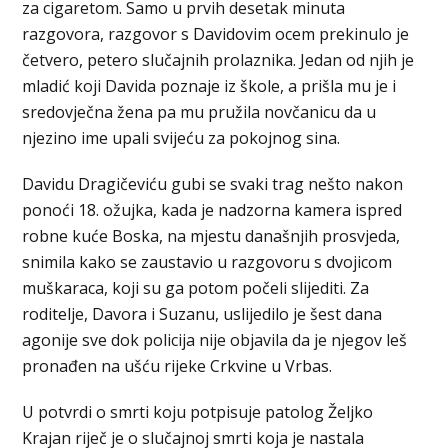
za cigaretom. Samo u prvih desetak minuta
razgovora, razgovor s Davidovim ocem prekinulo je
četvero, petero slučajnih prolaznika. Jedan od njih je
mladić koji Davida poznaje iz škole, a prišla mu je i
sredovječna žena pa mu pružila novčanicu da u
njezino ime upali svijeću za pokojnog sina.
Davidu Dragičeviću gubi se svaki trag nešto nakon
ponoći 18. ožujka, kada je nadzorna kamera ispred
robne kuće Boska, na mjestu današnjih prosvjeda,
snimila kako se zaustavio u razgovoru s dvojicom
muškaraca, koji su ga potom počeli slijediti. Za
roditelje, Davora i Suzanu, uslijedilo je šest dana
agonije sve dok policija nije objavila da je njegov leš
pronađen na ušću rijeke Crkvine u Vrbas.
U potvrdi o smrti koju potpisuje patolog Željko
Krajan riječ je o slučajnoj smrti koja je nastala