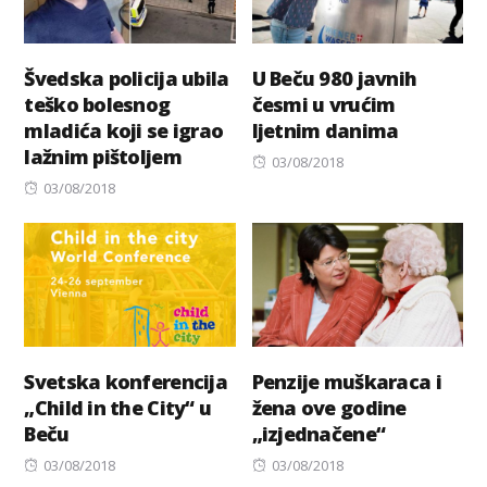
Švedska policija ubila
U Beču 980 javnih
teško bolesnog
česmi u vrućim
mladića koji se igrao
ljetnim danima
lažnim pištoljem
Posted
03/08/2018
Posted
on
03/08/2018
on
Svetska konferencija
Penzije muškaraca i
„Child in the City“ u
žena ove godine
Beču
„izjednačene“
Posted
Posted
03/08/2018
03/08/2018