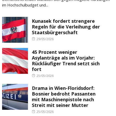
im Hochschulbudget und...
Kunasek fordert strengere
Regeln für die Verleihung der
Staatsbürgerschaft
Posted
29/05/2026
on
45 Prozent weniger
Asylanträge als im Vorjahr:
Rückläufiger Trend setzt sich
fort
Posted
25/05/2026
on
Drama in Wien-Floridsdorf:
Bosnier bedroht Passanten
mit Maschinenpistole nach
Streit mit seiner Mutter
Posted
25/05/2026