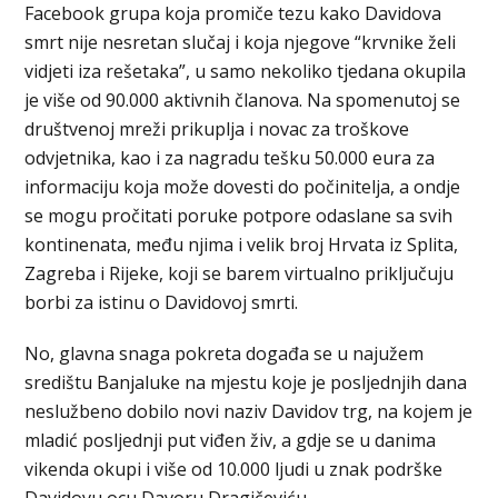
Facebook grupa koja promiče tezu kako Davidova
smrt nije nesretan slučaj i koja njegove “krvnike želi
vidjeti iza rešetaka”, u samo nekoliko tjedana okupila
je više od 90.000 aktivnih članova. Na spomenutoj se
društvenoj mreži prikuplja i novac za troškove
odvjetnika, kao i za nagradu tešku 50.000 eura za
informaciju koja može dovesti do počinitelja, a ondje
se mogu pročitati poruke potpore odaslane sa svih
kontinenata, među njima i velik broj Hrvata iz Splita,
Zagreba i Rijeke, koji se barem virtualno priključuju
borbi za istinu o Davidovoj smrti.
No, glavna snaga pokreta događa se u najužem
središtu Banjaluke na mjestu koje je posljednjih dana
neslužbeno dobilo novi naziv Davidov trg, na kojem je
mladić posljednji put viđen živ, a gdje se u danima
vikenda okupi i više od 10.000 ljudi u znak podrške
Davidovu ocu Davoru Dragičeviću.