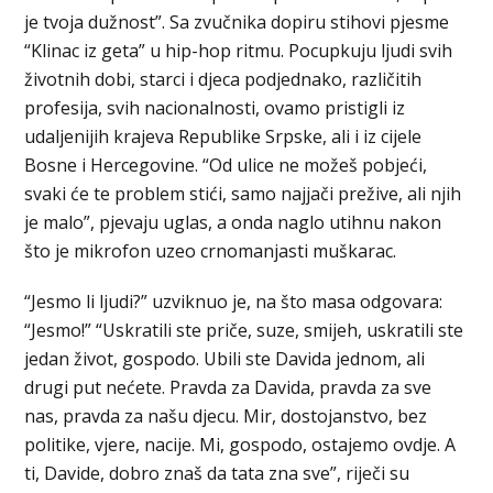
je tvoja dužnost”. Sa zvučnika dopiru stihovi pjesme
“Klinac iz geta” u hip-hop ritmu. Pocupkuju ljudi svih
životnih dobi, starci i djeca podjednako, različitih
profesija, svih nacionalnosti, ovamo pristigli iz
udaljenijih krajeva Republike Srpske, ali i iz cijele
Bosne i Hercegovine. “Od ulice ne možeš pobjeći,
svaki će te problem stići, samo najjači prežive, ali njih
je malo”, pjevaju uglas, a onda naglo utihnu nakon
što je mikrofon uzeo crnomanjasti muškarac.
“Jesmo li ljudi?” uzviknuo je, na što masa odgovara:
“Jesmo!” “Uskratili ste priče, suze, smijeh, uskratili ste
jedan život, gospodo. Ubili ste Davida jednom, ali
drugi put nećete. Pravda za Davida, pravda za sve
nas, pravda za našu djecu. Mir, dostojanstvo, bez
politike, vjere, nacije. Mi, gospodo, ostajemo ovdje. A
ti, Davide, dobro znaš da tata zna sve”, riječi su