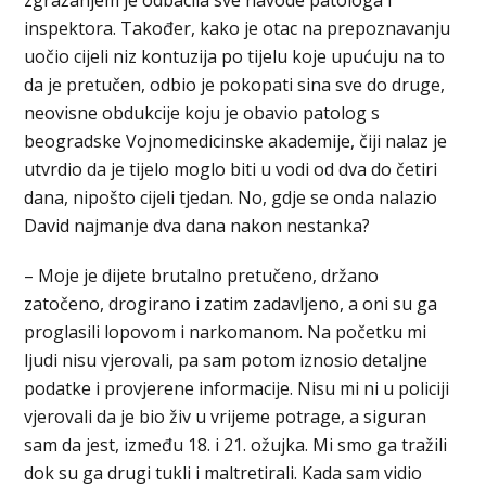
inspektora. Također, kako je otac na prepoznavanju
uočio cijeli niz kontuzija po tijelu koje upućuju na to
da je pretučen, odbio je pokopati sina sve do druge,
neovisne obdukcije koju je obavio patolog s
beogradske Vojnomedicinske akademije, čiji nalaz je
utvrdio da je tijelo moglo biti u vodi od dva do četiri
dana, nipošto cijeli tjedan. No, gdje se onda nalazio
David najmanje dva dana nakon nestanka?
– Moje je dijete brutalno pretučeno, držano
zatočeno, drogirano i zatim zadavljeno, a oni su ga
proglasili lopovom i narkomanom. Na početku mi
ljudi nisu vjerovali, pa sam potom iznosio detaljne
podatke i provjerene informacije. Nisu mi ni u policiji
vjerovali da je bio živ u vrijeme potrage, a siguran
sam da jest, između 18. i 21. ožujka. Mi smo ga tražili
dok su ga drugi tukli i maltretirali. Kada sam vidio