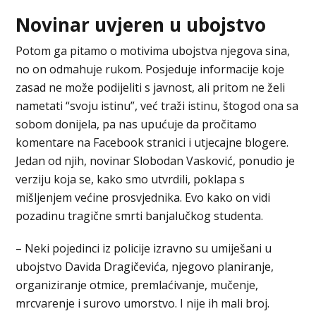
Novinar uvjeren u ubojstvo
Potom ga pitamo o motivima ubojstva njegova sina,
no on odmahuje rukom. Posjeduje informacije koje
zasad ne može podijeliti s javnost, ali pritom ne želi
nametati “svoju istinu”, već traži istinu, štogod ona sa
sobom donijela, pa nas upućuje da pročitamo
komentare na Facebook stranici i utjecajne blogere.
Jedan od njih, novinar Slobodan Vasković, ponudio je
verziju koja se, kako smo utvrdili, poklapa s
mišljenjem većine prosvjednika. Evo kako on vidi
pozadinu tragične smrti banjalučkog studenta.
– Neki pojedinci iz policije izravno su umiješani u
ubojstvo Davida Dragičevića, njegovo planiranje,
organiziranje otmice, premlaćivanje, mučenje,
mrcvarenje i surovo umorstvo. I nije ih mali broj.