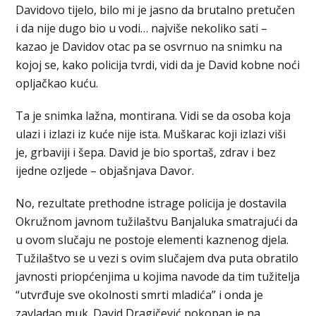
Davidovo tijelo, bilo mi je jasno da brutalno pretučen
i da nije dugo bio u vodi… najviše nekoliko sati –
kazao je Davidov otac pa se osvrnuo na snimku na
kojoj se, kako policija tvrdi, vidi da je David kobne noći
opljačkao kuću.
Ta je snimka lažna, montirana. Vidi se da osoba koja
ulazi i izlazi iz kuće nije ista. Muškarac koji izlazi viši
je, grbaviji i šepa. David je bio sportaš, zdrav i bez
ijedne ozljede – objašnjava Davor.
No, rezultate prethodne istrage policija je dostavila
Okružnom javnom tužilaštvu Banjaluka smatrajući da
u ovom slučaju ne postoje elementi kaznenog djela.
Tužilaštvo se u vezi s ovim slučajem dva puta obratilo
javnosti priopćenjima u kojima navode da tim tužitelja
“utvrđuje sve okolnosti smrti mladića” i onda je
zavladao muk. David Dragičević pokopan je na