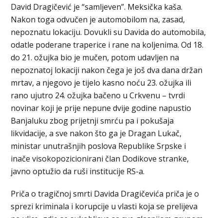
David Dragičević je “samljeven”. Meksička kaša.
Nakon toga odvučen je automobilom na, zasad,
nepoznatu lokaciju. Dovukli su Davida do automobila,
odatle poderane traperice i rane na koljenima. Od 18.
do 21. ožujka bio je mučen, potom udavljen na
nepoznatoj lokaciji nakon čega je još dva dana držan
mrtav, a njegovo je tijelo kasno noću 23. ožujka ili
rano ujutro 24. ožujka bačeno u Crkvenu – tvrdi
novinar koji je prije nepune dvije godine napustio
Banjaluku zbog prijetnji smrću pa i pokušaja
likvidacije, a sve nakon što ga je Dragan Lukač,
ministar unutrašnjih poslova Republike Srpske i
inače visokopozicionirani član Dodikove stranke,
javno optužio da ruši institucije RS-a.
Priča o tragičnoj smrti Davida Dragičevića priča je o
sprezi kriminala i korupcije u vlasti koja se prelijeva