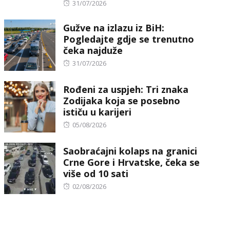
Posted
31/07/2026
on
Gužve na izlazu iz BiH:
Pogledajte gdje se trenutno
čeka najduže
Posted
31/07/2026
on
Rođeni za uspjeh: Tri znaka
Zodijaka koja se posebno
ističu u karijeri
Posted
05/08/2026
on
Saobraćajni kolaps na granici
Crne Gore i Hrvatske, čeka se
više od 10 sati
Posted
02/08/2026
on