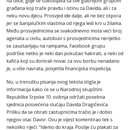
na ulice, gdje se sukobljava sa sve glasnijom grupom
građana koji traže pravdu i istinu za Davida, ali i za
neku novu djecu. Prosvjed ide dalje, ali ne bez otpora
jer se banjalučkim vlastima od njega ledi krv u žilama.
Među prosvjednicima se svakodnevno mota veći broj
agenata u civilu, autobusi s prosvjednicima nerijetko
se zaustavljaju na rampama, Facebook grupu
podrške netko je neki dan pokušao hakirati, a neki od
kafića koji su donirali novac za ovu borbu nenadano
je, u više navrata, posjetila financijska inspekcija.
No, u trenutku pisanja ovog teksta stigla je
informacija kako će se u Narodnoj skupštini
Republike Srpske 10. svibnja održati posebna
sjednica posvećena slučaju Davida Dragičevića.
Priliku da se obrati zastupnicima tražio je i dobio
njegov otac Davor. Ovu je vijest komentirao tek s
nekoliko riječi. “Idemo do kraja. Poslije ću plakati za