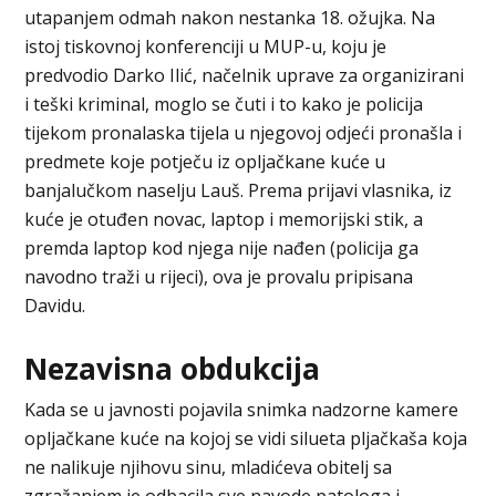
utapanjem odmah nakon nestanka 18. ožujka. Na
istoj tiskovnoj konferenciji u MUP-u, koju je
predvodio Darko Ilić, načelnik uprave za organizirani
i teški kriminal, moglo se čuti i to kako je policija
tijekom pronalaska tijela u njegovoj odjeći pronašla i
predmete koje potječu iz opljačkane kuće u
banjalučkom naselju Lauš. Prema prijavi vlasnika, iz
kuće je otuđen novac, laptop i memorijski stik, a
premda laptop kod njega nije nađen (policija ga
navodno traži u rijeci), ova je provalu pripisana
Davidu.
Nezavisna obdukcija
Kada se u javnosti pojavila snimka nadzorne kamere
opljačkane kuće na kojoj se vidi silueta pljačkaša koja
ne nalikuje njihovu sinu, mladićeva obitelj sa
zgražanjem je odbacila sve navode patologa i