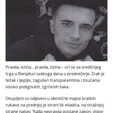
Pravda, istina… pravda, istina – ori se sa središnjeg
trga u Banjaluci svakoga dana u predvečerje. Zrak je
težak i ljepljiv, zagušen transparentima i tisućama
visoko podignutih, zgrčenih šaka.
Okupljeni su odjeveni u identične majice kratkih
rukava: na prednjoj je strani lik mladića, na stražnjoj
strane natpis “Kada nepravda postane zakon, otpor