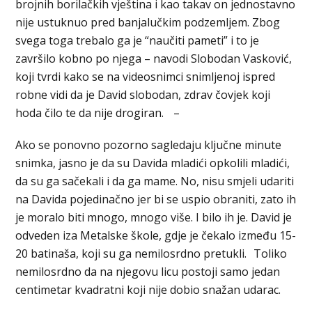
brojnih borilačkih vještina i kao takav on jednostavno
nije ustuknuo pred banjalučkim podzemljem. Zbog
svega toga trebalo ga je “naučiti pameti” i to je
završilo kobno po njega – navodi Slobodan Vasković,
koji tvrdi kako se na videosnimci snimljenoj ispred
robne vidi da je David slobodan, zdrav čovjek koji
hoda čilo te da nije drogiran. –
Ako se ponovno pozorno sagledaju ključne minute
snimka, jasno je da su Davida mladići opkolili mladići,
da su ga sačekali i da ga mame. No, nisu smjeli udariti
na Davida pojedinačno jer bi se uspio obraniti, zato ih
je moralo biti mnogo, mnogo više. I bilo ih je. David je
odveden iza Metalske škole, gdje je čekalo između 15-
20 batinaša, koji su ga nemilosrdno pretukli. Toliko
nemilosrdno da na njegovu licu postoji samo jedan
centimetar kvadratni koji nije dobio snažan udarac.