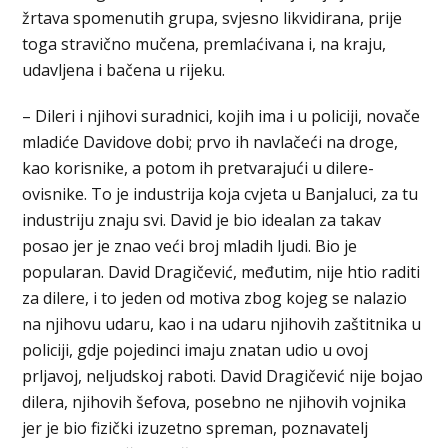
žrtava spomenutih grupa, svjesno likvidirana, prije
toga stravično mučena, premlaćivana i, na kraju,
udavljena i bačena u rijeku.
– Dileri i njihovi suradnici, kojih ima i u policiji, novače
mladiće Davidove dobi; prvo ih navlačeći na droge,
kao korisnike, a potom ih pretvarajući u dilere-
ovisnike. To je industrija koja cvjeta u Banjaluci, za tu
industriju znaju svi. David je bio idealan za takav
posao jer je znao veći broj mladih ljudi. Bio je
popularan. David Dragičević, međutim, nije htio raditi
za dilere, i to jeden od motiva zbog kojeg se nalazio
na njihovu udaru, kao i na udaru njihovih zaštitnika u
policiji, gdje pojedinci imaju znatan udio u ovoj
prljavoj, neljudskoj raboti. David Dragičević nije bojao
dilera, njihovih šefova, posebno ne njihovih vojnika
jer je bio fizički izuzetno spreman, poznavatelj