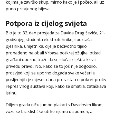
kojima je završio skup, mirno kako je i počeo, ali uz
puno pritajenog bijesa.
Potpora iz cijelog svijeta
Bio je to 32. dan prosjeda za Davida Dragičevića, 21-
godišnjeg studenta elektrotehnike, sportaša,
pjesnika, umjetnika, čije je beživotno tijelo
pronađeno na obali Vrbasa potkraj ožujka, otkad
građani uporno traže da se slučaj riješi, a krivci
privedu pravdi. No, kako se to još nije dogodilo,
prosvjed koji se uporno događa svake večeri u
posljednjih je mjesec dana prerastao u pokret protiv
represivnog sustava koji, kako se smatra, zataškava
istinu.
Diljem grada niču jumbo plakati s Davidovim likom,
voze se biciklističke utrke njemu u spomen, a