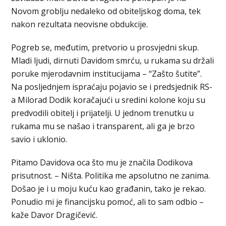
Novom groblju nedaleko od obiteljskog doma, tek
nakon rezultata neovisne obdukcije.
Pogreb se, međutim, pretvorio u prosvjedni skup.
Mladi ljudi, dirnuti Davidom smrću, u rukama su držali
poruke mjerodavnim institucijama – “Zašto šutite”.
Na posljednjem ispraćaju pojavio se i predsjednik RS-
a Milorad Dodik koračajući u sredini kolone koju su
predvodili obitelj i prijatelji. U jednom trenutku u
rukama mu se našao i transparent, ali ga je brzo
savio i uklonio.
Pitamo Davidova oca što mu je značila Dodikova
prisutnost. – Ništa. Politika me apsolutno ne zanima.
Došao je i u moju kuću kao građanin, tako je rekao.
Ponudio mi je financijsku pomoć, ali to sam odbio –
kaže Davor Dragičević.