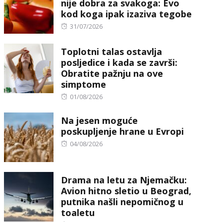
nije dobra za svakoga: Evo
kod koga ipak izaziva tegobe
Posted
31/07/2026
on
Toplotni talas ostavlja
posljedice i kada se završi:
Obratite pažnju na ove
simptome
Posted
01/08/2026
on
Na jesen moguće
poskupljenje hrane u Evropi
Posted
04/08/2026
on
Drama na letu za Njemačku:
Avion hitno sletio u Beograd,
putnika našli nepomičnog u
toaletu