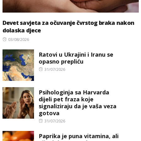
Devet savjeta za očuvanje čvrstog braka nakon
dolaska djece
Posted
03/08/2026
on
Ratovi u Ukrajini i Iranu se
opasno prepliću
Posted
31/07/2026
on
Psihologinja sa Harvarda
dijeli pet fraza koje
signaliziraju da je vaša veza
gotova
Posted
31/07/2026
on
Paprika je puna vitamina, ali