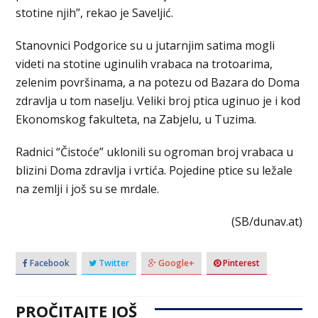
stotine njih”, rekao je Saveljić.
Stanovnici Podgorice su u jutarnjim satima mogli
videti na stotine uginulih vrabaca na trotoarima,
zelenim površinama, a na potezu od Bazara do Doma
zdravlja u tom naselju. Veliki broj ptica uginuo je i kod
Ekonomskog fakulteta, na Zabjelu, u Tuzima.
Radnici “Čistoće” uklonili su ogroman broj vrabaca u
blizini Doma zdravlja i vrtića. Pojedine ptice su ležale
na zemlji i još su se mrdale.
(SB/dunav.at)
Facebook
Twitter
Google+
Pinterest
PROČITAJTE JOŠ