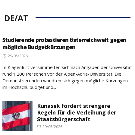
DE/AT
Studierende protestieren österreichweit gegen
mögliche Budgetkürzungen
Posted
29/05/2026
on
In Klagenfurt versammelten sich nach Angaben der Universität
rund 1.200 Personen vor der Alpen-Adria-Universität. Die
Demonstrierenden wandten sich gegen mögliche Kürzungen
im Hochschulbudget und...
Kunasek fordert strengere
Regeln für die Verleihung der
Staatsbürgerschaft
Posted
29/05/2026
on