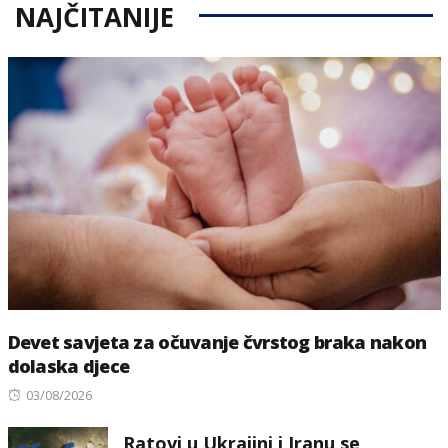
NAJČITANIJE
Devet savjeta za očuvanje čvrstog braka nakon
dolaska djece
Posted
03/08/2026
on
Ratovi u Ukrajini i Iranu se