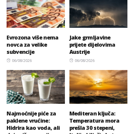
Evrozona više nema
Jake grmljavine
novca za velike
prijete dijelovima
subvencije
Austrije
Posted
Posted
06/08/2026
06/08/2026
on
on
Najmoćnije piće za
Mediteran ključa:
paklene vrućine:
Temperatura mora
Hidrira kao voda, ali
prešla 30 stepeni,