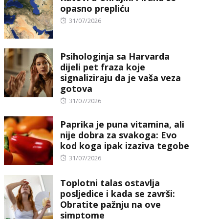
opasno prepliću
Posted
31/07/2026
on
Psihologinja sa Harvarda
dijeli pet fraza koje
signaliziraju da je vaša veza
gotova
Posted
31/07/2026
on
Paprika je puna vitamina, ali
nije dobra za svakoga: Evo
kod koga ipak izaziva tegobe
Posted
31/07/2026
on
Toplotni talas ostavlja
posljedice i kada se završi:
Obratite pažnju na ove
simptome