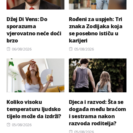
Džej Di Vens: Do
Rođeni za uspjeh: Tri
sporazuma
znaka Zodijaka koja
vjerovatno neće doći
se posebno ističu u
brzo
karijeri
Posted
Posted
06/08/2026
05/08/2026
on
on
Koliko visoku
Djeca i razvod: Šta se
temperaturu ljudsko
događa među braćom
tijelo može da izdrži?
i sestrama nakon
razvoda roditelja?
Posted
05/08/2026
on
Posted
05/08/2026