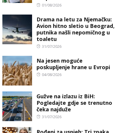
Posted
01/08/2026
on
Drama na letu za Njemačku:
Avion hitno sletio u Beograd,
putnika našli nepomičnog u
toaletu
Posted
31/07/2026
on
Na jesen moguće
poskupljenje hrane u Evropi
Posted
04/08/2026
on
Gužve na izlazu iz BiH:
Pogledajte gdje se trenutno
čeka najduže
Posted
31/07/2026
on
Rođeni za uspjeh: Tri znaka