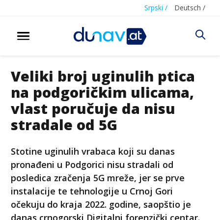
Srpski /
Deutsch /
Veliki broj uginulih ptica
na podgoričkim ulicama,
vlast poručuje da nisu
stradale od 5G
Stotine uginulih vrabaca koji su danas
pronađeni u Podgorici nisu stradali od
posledica zračenja 5G mreže, jer se prve
instalacije te tehnologije u Crnoj Gori
očekuju do kraja 2022. godine, saopštio je
danas crnogorski Digitalni forenzički centar.