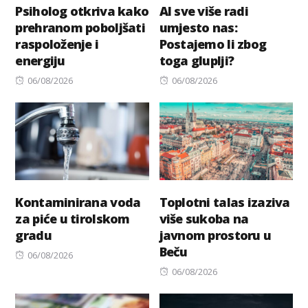
Psiholog otkriva kako
AI sve više radi
prehranom poboljšati
umjesto nas:
raspoloženje i
Postajemo li zbog
energiju
toga gluplji?
Posted
Posted
06/08/2026
06/08/2026
on
on
Kontaminirana voda
Toplotni talas izaziva
za piće u tirolskom
više sukoba na
gradu
javnom prostoru u
Beču
Posted
06/08/2026
on
Posted
06/08/2026
on