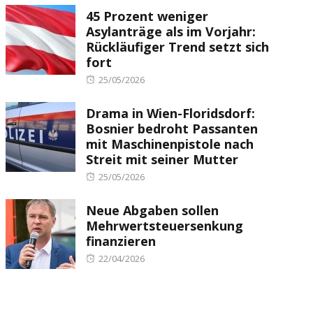
45 Prozent weniger
Asylanträge als im Vorjahr:
Rückläufiger Trend setzt sich
fort
Posted
25/05/2026
on
Drama in Wien-Floridsdorf:
Bosnier bedroht Passanten
mit Maschinenpistole nach
Streit mit seiner Mutter
Posted
25/05/2026
on
Neue Abgaben sollen
Mehrwertsteuersenkung
finanzieren
Posted
22/04/2026
on