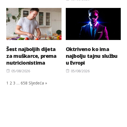
on
Šest najboljih dijeta
Oktriveno ko ima
za muškarce, prema
najbolju tajnu službu
nutricionistima
u Evropi
Posted
Posted
05/08/2026
05/08/2026
on
on
1
2
3
…
658
Sljedeća »