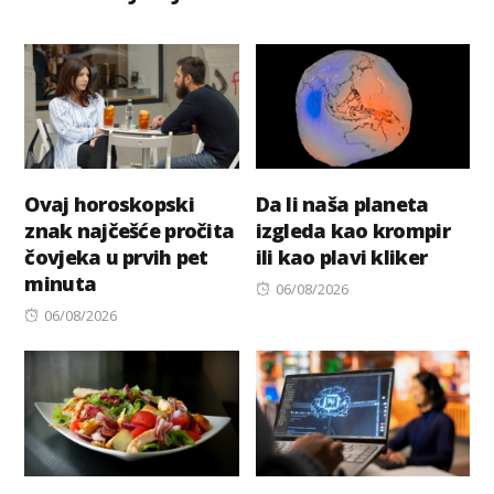
Ovaj horoskopski
Da li naša planeta
znak najčešće pročita
izgleda kao krompir
čovjeka u prvih pet
ili kao plavi kliker
minuta
Posted
06/08/2026
Posted
on
06/08/2026
on