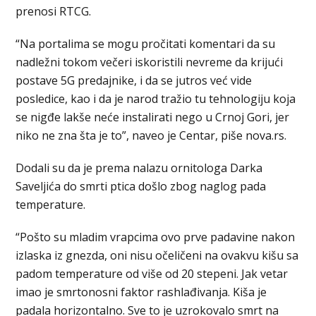
prenosi RTCG.
“Na portalima se mogu pročitati komentari da su
nadležni tokom večeri iskoristili nevreme da krijući
postave 5G predajnike, i da se jutros već vide
posledice, kao i da je narod tražio tu tehnologiju koja
se nigđe lakše neće instalirati nego u Crnoj Gori, jer
niko ne zna šta je to”, naveo je Centar, piše nova.rs.
Dodali su da je prema nalazu ornitologa Darka
Saveljića do smrti ptica došlo zbog naglog pada
temperature.
“Pošto su mladim vrapcima ovo prve padavine nakon
izlaska iz gnezda, oni nisu očeličeni na ovakvu kišu sa
padom temperature od više od 20 stepeni. Jak vetar
imao je smrtonosni faktor rashlađivanja. Kiša je
padala horizontalno. Sve to je uzrokovalo smrt na