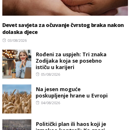
Devet savjeta za očuvanje čvrstog braka nakon
dolaska djece
Posted
03/08/2026
on
Rođeni za uspjeh: Tri znaka
Zodijaka koja se posebno
ističu u karijeri
Posted
05/08/2026
on
Na jesen moguće
poskupljenje hrane u Evropi
Posted
04/08/2026
on
Politički plan ili haos koji je