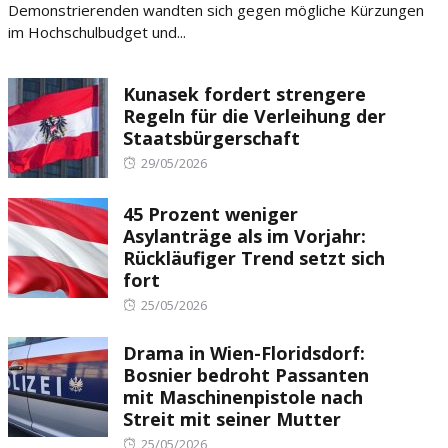
Demonstrierenden wandten sich gegen mögliche Kürzungen
im Hochschulbudget und...
Kunasek fordert strengere
Regeln für die Verleihung der
Staatsbürgerschaft
Posted
29/05/2026
on
45 Prozent weniger
Asylanträge als im Vorjahr:
Rückläufiger Trend setzt sich
fort
Posted
25/05/2026
on
Drama in Wien-Floridsdorf:
Bosnier bedroht Passanten
mit Maschinenpistole nach
Streit mit seiner Mutter
Posted
25/05/2026