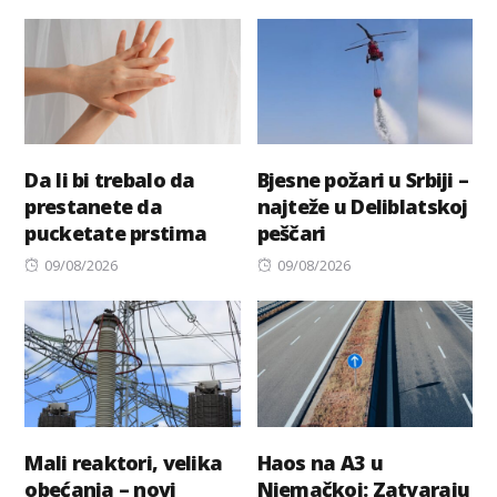
Da li bi trebalo da
Bjesne požari u Srbiji –
prestanete da
najteže u Deliblatskoj
pucketate prstima
peščari
Posted
Posted
09/08/2026
09/08/2026
on
on
Mali reaktori, velika
Haos na A3 u
obećanja – novi
Njemačkoj: Zatvaraju