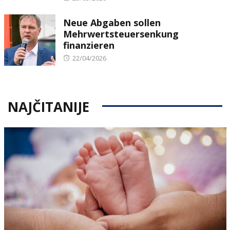
on
Neue Abgaben sollen
Mehrwertsteuersenkung
finanzieren
Posted
22/04/2026
on
NAJČITANIJE