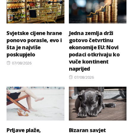
Svjetske cijene hrane
Jedna zemlja drži
ponovo porasle, evo i
gotovo četvrtinu
šta je najviše
ekonomije EU: Novi
poskupjelo
podaci otkrivaju ko
vuče kontinent
Posted
07/08/2026
naprijed
on
Posted
07/08/2026
on
Prljave plaže,
Bizaran savjet