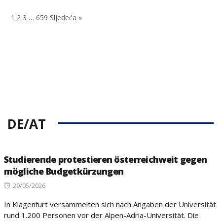
on
on
1
2
3
…
659
Sljedeća »
DE/AT
Studierende protestieren österreichweit gegen
mögliche Budgetkürzungen
Posted
29/05/2026
on
In Klagenfurt versammelten sich nach Angaben der Universität
rund 1.200 Personen vor der Alpen-Adria-Universität. Die