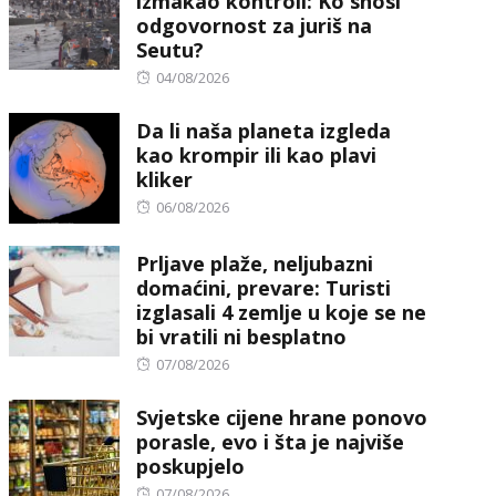
izmakao kontroli: Ko snosi
odgovornost za juriš na
Seutu?
Posted
04/08/2026
on
Da li naša planeta izgleda
kao krompir ili kao plavi
kliker
Posted
06/08/2026
on
Prljave plaže, neljubazni
domaćini, prevare: Turisti
izglasali 4 zemlje u koje se ne
bi vratili ni besplatno
Posted
07/08/2026
on
Svjetske cijene hrane ponovo
porasle, evo i šta je najviše
poskupjelo
Posted
07/08/2026