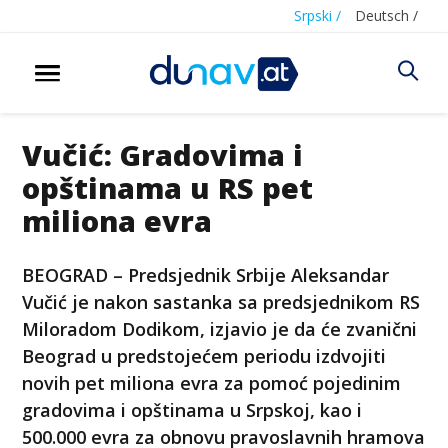
Srpski /
Deutsch /
Vučić: Gradovima i
opštinama u RS pet
miliona evra
BEOGRAD – Predsjednik Srbije Aleksandar
Vučić je nakon sastanka sa predsjednikom RS
Miloradom Dodikom, izjavio je da će zvanični
Beograd u predstojećem periodu izdvojiti
novih pet miliona evra za pomoć pojedinim
gradovima i opštinama u Srpskoj, kao i
500.000 evra za obnovu pravoslavnih hramova