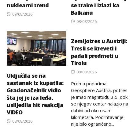
nuklearni trend
se trake i izlazi ka
Balkanu
Posted
09/08/2026
on
Posted
08/08/2026
on
Zemljotres u Austriji:
Tresli se kreveti i
padali predmeti u
Tirolu
Posted
08/08/2026
Uključila se na
on
sastanak iz kupatila:
Prema podacima
Gradonačelnik vidio
Geosphere Austria, potres
je imao magnitudu 3,5, dok
šta joj je iza leđa,
se njegov centar nalazio na
uslijedila hit reakcija
dubini od oko osam
VIDEO
kilometara. Podrhtavanje
Posted
08/08/2026
nije bilo ograničeno...
on