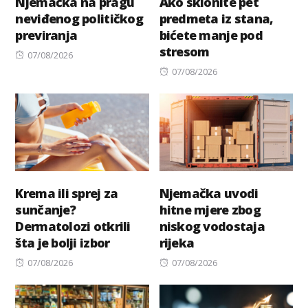
Njemačka na pragu
Ako sklonite pet
neviđenog političkog
predmeta iz stana,
previranja
bićete manje pod
stresom
Posted
07/08/2026
on
Posted
07/08/2026
on
Krema ili sprej za
Njemačka uvodi
sunčanje?
hitne mjere zbog
Dermatolozi otkrili
niskog vodostaja
šta je bolji izbor
rijeka
Posted
Posted
07/08/2026
07/08/2026
on
on