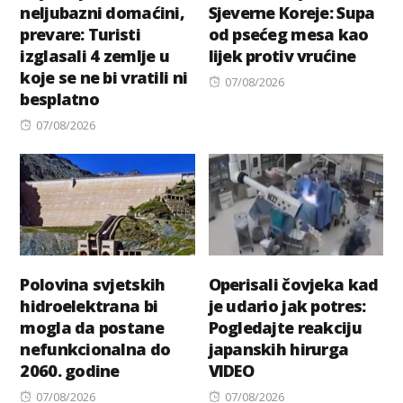
neljubazni domaćini,
Sjeverne Koreje: Supa
prevare: Turisti
od psećeg mesa kao
izglasali 4 zemlje u
lijek protiv vrućine
koje se ne bi vratili ni
Posted
07/08/2026
besplatno
on
Posted
07/08/2026
on
Polovina svjetskih
Operisali čovjeka kad
hidroelektrana bi
je udario jak potres:
mogla da postane
Pogledajte reakciju
nefunkcionalna do
japanskih hirurga
2060. godine
VIDEO
Posted
Posted
07/08/2026
07/08/2026