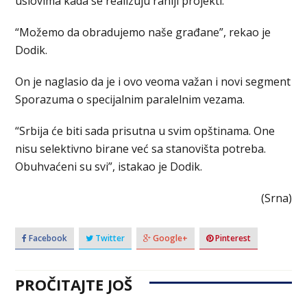
uslovima kada se realizuju raniji projekti.
“Možemo da obradujemo naše građane”, rekao je
Dodik.
On je naglasio da je i ovo veoma važan i novi segment
Sporazuma o specijalnim paralelnim vezama.
“Srbija će biti sada prisutna u svim opštinama. One
nisu selektivno birane već sa stanovišta potreba.
Obuhvaćeni su svi”, istakao je Dodik.
(Srna)
Facebook
Twitter
Google+
Pinterest
PROČITAJTE JOŠ