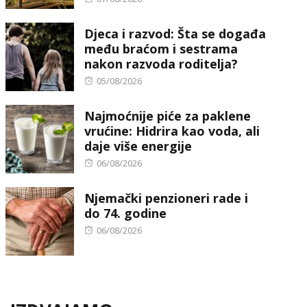
on
Djeca i razvod: Šta se događa
među braćom i sestrama
nakon razvoda roditelja?
Posted
05/08/2026
on
Najmoćnije piće za paklene
vrućine: Hidrira kao voda, ali
daje više energije
Posted
06/08/2026
on
Njemački penzioneri rade i
do 74. godine
Posted
06/08/2026
on