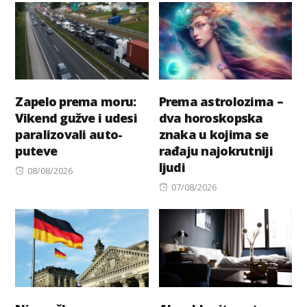
Zapelo prema moru:
Prema astrolozima –
Vikend gužve i udesi
dva horoskopska
paralizovali auto-
znaka u kojima se
puteve
rađaju najokrutniji
ljudi
Posted
08/08/2026
on
Posted
07/08/2026
on