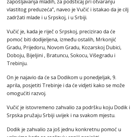
zapošljavanja mladih, za podsticaj pri otvaranju
vlastitog preduzeća”, naveo je Vučić i istakao da je cilj
zadržati mlade i u Srpskoj, i u Srbiji.
Vučić je, kada je riječ o Srpskoj, precizirao da će
pomoć biti dodijeljena, između ostalih, Mrkonjić
Gradu, Prijedoru, Novom Gradu, Kozarskoj Dubici,
Doboju, Bijeljini , Bratuncu, Sokocu, Višegradu i
Trebinju.
On je najavio da će sa Dodikom u ponedjeljak, 9.
aprila, posjetiti Trebinje i da će vidjeti kako se može
omogućiti razvoj.
Vučić je istovremeno zahvalio za podršku koju Dodik i
Srpska pružaju Srbiji uvijek i na svakom mjestu.
Dodik je zahvalio za još jednu konkretnu pomoć u